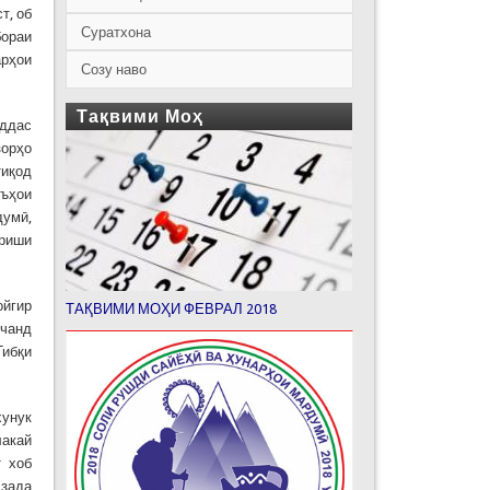
т, об
Суратхона
бораи
арҳои
Созу наво
Тақвими Моҳ
аддас
зорҳо
тиқод
еъҳои
думӣ,
ариши
ойгир
ТАҚВИМИ МОҲИ ФЕВРАЛ 2018
кчанд
Тибқи
хунук
лакай
т хоб
 зада