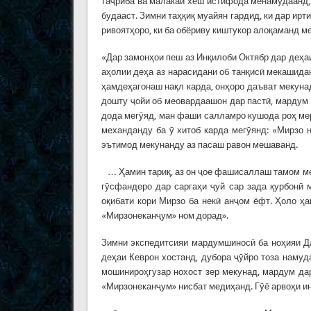
таҷриба ва малакаи хеш истифода менамудаанд, 
будааст. Зимни таҳқиқ муайян гардид, ки дар ирт
ривоятҳоро, ки ба обёриву киштукор алоқаманд м
«Дар замонҳои пеш аз Инқилоби Октябр дар деҳа
аҳолии деҳа аз нарасидани об танқисӣ мекашида
ҳамдеҳагонаш нақл карда, онҳоро даъват мекунад
дошту ҷойи об меовардаашон дар пастӣ, мардум
дода мегӯяд, ман фаши салламро кушода роҳ мер
механданду ба ӯ хитоб карда мегӯянд: «Мирзо 
эътимод мекунанду аз пасаш равон мешаванд.
… Ҳамин тариқ, аз он ҷое фашисаллаш тамом ме
гӯсфандеро дар саргаҳи ҷуй сар зада қурбонӣ 
оқибати кори Мирзо ба некӣ анҷом ёфт. Ҳоло ҳ
«Мирзонеканҷум» ном дорад».
Зимни экспедитсияи мардумшиносӣ ба ноҳияи Да
деҳаи Кеврон хостанд, дубора ҷӯйро тоза намуда
мошинироҳгузар нохост зер мекунад, мардум да
«Мирзонеканҷум» нисбат медиҳанд. Гӯё арвоҳи ин