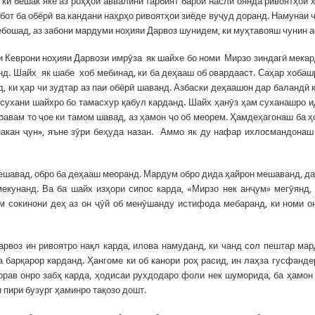
ки бешак яке аз роҳҳои аввалини тарбият барои насли оянда ривоятҳои 
ибот ба обёрӣ ва кандани наҳрҳо ривоятҳои зиёде вуҷуд доранд. Намунаи 
ебошад, аз забони мардуми ноҳияи Дарвоз шунидем, ки муҳтавояш чунин а
и Кеврони ноҳияи Дарвози имрӯза як шайхе бо номи Мирзо зиндагӣ мекар
нд. Шайх як шабе хоб мебинад, ки ба деҳааш об овардааст. Саҳар хобаш
, ки ҳар чи зудтар аз паи обёрӣ шаванд. Азбаски деҳаашон дар баландӣ 
 сухани шайхро бо тамасхур қабул карданд. Шайх ҳанӯз ҳам суханашро 
авам то ҷое ки тамом шавад, аз ҳамон ҷо об меорем. Ҳамдеҳагонаш ба 
накан ҷун», яъне зӯри беҳуда назан. Аммо як ду нафар ихлосмандонаш
шавад, обро ба деҳааш меоранд. Мардум обро дида ҳайрон мешаванд, д
мекунанд. Ва ба шайх изҳори сипос карда, «Мирзо нек анҷум» мегӯянд,
ам сокинони деҳ аз он ҷӯй об менӯшанду истифода мебаранд, ки номи о
рвоз ин ривоятро нақл карда, илова намуданд, ки чанд сол пештар ма
 барқарор карданд. Ҳангоме ки об канори роҳ расид, ин лаҳза гусфанде
ррав онро забҳ карда, ҳодисаи рухдодаро фоли нек шуморида, ба ҳамон
 пири бузург ҳаминро тақозо дошт.