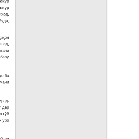
азкур
азкур
иҳод,
буда,
қиқон
ошад,
штани
мбару
ҳо бо
шмани
ирад.
т дар
з гӯё
у ӯро
шӣ ва