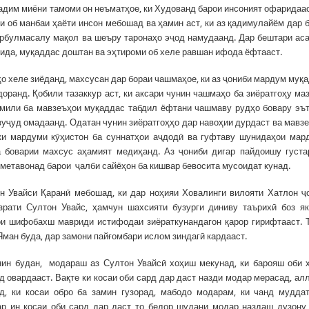
адим миёни тамоми он неъматҳое, ки Худованд барои инсоният офаридаас
 об манбаи ҳаёти инсон мебошад ва ҳамин аст, ки аз қадимулайём дар 
зарбулмасалу мақол ва шеъру таронаҳо эҷод намудаанд. Дар бештари ас
дида, муқаддас доштан ва эҳтироми об хеле равшан ифода ёфтааст.
о хеле зиёданд, махсусан дар бораи чашмаҳое, ки аз ҷониби мардум муқ
ранд. Қобили тазаккур аст, ки аксари чунин чашмаҳо ба зиёратгоҳу ма
омили ба мавзеъҳои муқаддас табдил ёфтани чашмаву рудҳо бовару эъ
вуҷуд омадаанд. Одатан чунин зиёратгоҳҳо дар навоҳии дурдаст ва мавз
 ки мардуми кӯҳистон ба суннатҳои аҷдодӣ ва гуфтаву шунидаҳои мар
 боварии махсус аҳамият медиҳанд. Аз ҷониби дигар пайдоишу густ
метавонад барои ҷалби сайёҳон ба кишвар бевосита мусоидат кунад.
он Увайси Қаранӣ мебошад, ки дар ноҳияи Ховалинги вилояти Хатлон ҷ
зрати Султон Увайс, ҳамчун шахсияти бузурги диниву таърихӣ боз я
и шифобахш мавриди истифодаи зиёраткунандагон қарор гирифтааст. 
Яман буда, дар замони пайғомбари ислом зиндагӣ кардааст.
нин будан, модараш аз Султон Увайсӣ хоҳиш мекунад, ки барояш оби 
 овардааст. Вақте ки косаи оби сард дар даст назди модар мерасад, ал
, ки косаи обро ба замин гузорад, мабодо модарам, ки чанд мудда
ар ин косаи оби сард дар даст то бедор шудани модар наздаш дузону