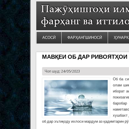
АСОСӢ
ФАРҲАНГШИНОСӢ
ҲУНАРК
МАВҚЕИ ОБ ДАР РИВОЯТҲОИ
Чоп шуд: 24/05/2023
Об ба с
олам шин
иборат а
покизаг
баробар
наметав
хушбахт 
об дар эътиқоду ихлоси мардум аз қадимтарин рӯ