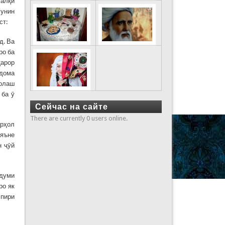
халқӣ
чунин
ст:
д. Ва
ро ба
қарор
идома
ҳолаш
 ба ӯ
Сейчас на сайте
There are currently 0 users online.
арҳол
 яъне
н ҷӯй
рдуми
ро як
 пири