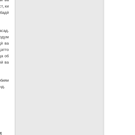
т, ки
абадӣ
асад.
ардум
қӣ ва
ҳатто
да об
лӣ ва
рбияи
нд.
 З.
ТФИ