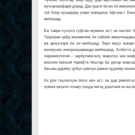
муъҷизаофарӣ дорад. Дастрасӣ ба ин об имконноп
гӯё Хизр нӯшидаву умри ҷовидона ёфтааст. Бин
мебошад.
Ба таври хулоса гуфтан мумкин аст, ки нисбат 
Такроран қайд менамоем, ки сабаби аввалиндар
ва арҷгузорӣ ба он мебошад. Зеро маҳз жанри
мазмунан инкорнашаванда мебошанд. Албатта да
паремиология – зарбулмасалу мақолҳо низ маф
маънои маҷозӣ гирифта бештар ба дигар мақса
баъзан дарёву ҷӯйҳо ҳамчун рамзи ҷудоиву монеа
Аз рӯи таҳлилҳои боло аён аст, ки дар ривоят
ҷомеа ҷиҳати тозаву озода нигаҳ доштани он ва