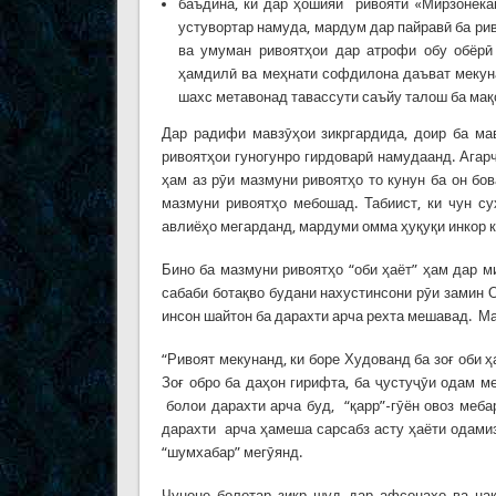
баъдина, ки дар ҳошияи ривояти «Мирзонекан
устувортар намуда, мардум дар пайравӣ ба рив
ва умуман ривоятҳои дар атрофи обу обёрӣ
ҳамдилӣ ва меҳнати софдилона даъват мекуна
шахс метавонад тавассути саъйу талош ба ма
Дар радифи мавзӯҳои зикргардида, доир ба ма
ривоятҳои гуногунро гирдоварӣ намудаанд. Агар
ҳам аз рӯи мазмуни ривоятҳо то кунун ба он бо
мазмуни ривоятҳо мебошад. Табиист, ки чун с
авлиёҳо мегарданд, мардуми омма ҳуқуқи инкор 
Бино ба мазмуни ривоятҳо “оби ҳаёт” ҳам дар 
сабаби ботақво будани нахустинсони рӯи замин
инсон шайтон ба дарахти арча рехта мешавад. Ма
“Ривоят мекунанд, ки боре Худованд ба зоғ оби 
Зоғ обро ба даҳон гирифта, ба ҷустуҷӯи одам ме
болои дарахти арча буд, “қарр”-гӯён овоз мебар
дарахти арча ҳамеша сарсабз асту ҳаёти одамиз
“шумхабар” мегӯянд.
Чуноне болотар зикр шуд дар афсонаҳо ва нақ