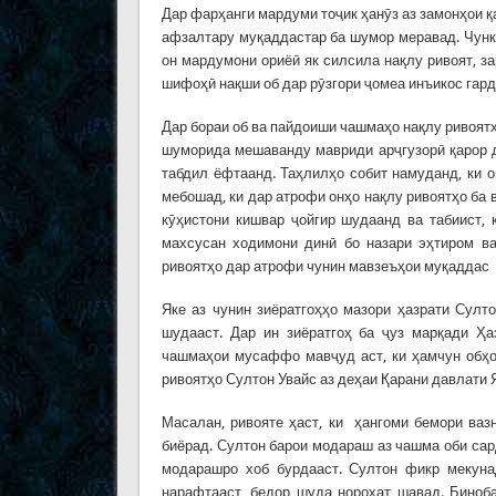
Дар фарҳанги мардуми тоҷик ҳанӯз аз замонҳои қ
афзалтару муқаддастар ба шумор меравад. Чунки
он мардумони ориёӣ як силсила нақлу ривоят, 
шифоҳӣ нақши об дар рӯзгори ҷомеа инъикос гар
Дар бораи об ва пайдоиши чашмаҳо нақлу ривоятҳ
шуморида мешаванду мавриди арҷгузорӣ қарор до
табдил ёфтаанд. Таҳлилҳо собит намуданд, ки 
мебошад, ки дар атрофи онҳо нақлу ривоятҳо ба 
кӯҳистони кишвар ҷойгир шудаанд ва табиист,
махсусан ходимони динӣ бо назари эҳтиром ва
ривоятҳо дар атрофи чунин мавзеъҳои муқаддас 
Яке аз чунин зиёратгоҳҳо мазори ҳазрати Султ
шудааст. Дар ин зиёратгоҳ ба ҷуз марқади Ҳа
чашмаҳои мусаффо мавҷуд аст, ки ҳамчун обҳо
ривоятҳо Султон Увайс аз деҳаи Қарани давлати 
Масалан, ривояте ҳаст, ки ҳангоми бемори ваз
биёрад. Султон барои модараш аз чашма оби сард
модарашро хоб бурдааст. Султон фикр мекунад
нарафтааст, бедор шуда нороҳат шавад. Биноб