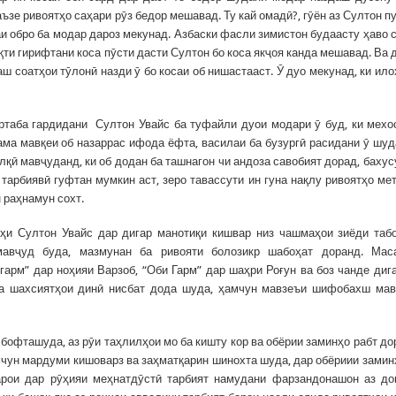
ъзе ривоятҳо саҳари рӯз бедор мешавад. Ту кай омадӣ?, гӯён аз Султон п
аи обро ба модар дароз мекунад. Азбаски фасли зимистон будаасту ҳаво 
қти гирифтани коса пӯсти дасти Султон бо коса якҷоя канда мешавад. Ва 
ш соатҳои тӯлонӣ назди ӯ бо косаи об нишастааст. Ӯ дуо мекунад, ки ило
ртаба гардидани Султон Увайс ба туфайли дуои модари ӯ буд, ки мехо
ама мавқеи об назаррас ифода ёфта, василаи ба бузургӣ расидани ӯ шуд
қӣ мавҷуданд, ки об додан ба ташнагон чи андоза савобият дорад, бахус
тарбиявӣ гуфтан мумкин аст, зеро тавассути ин гуна нақлу ривоятҳо ме
 раҳнамун сохт.
оҳи Султон Увайс дар дигар манотиқи кишвар низ чашмаҳои зиёди таб
авҷуд буда, мазмунан ба ривояти болозикр шабоҳат доранд. Маса
арм” дар ноҳияи Варзоб, “Оби Гарм” дар шаҳри Роғун ва боз чанде дига
ба шахсиятҳои динӣ нисбат дода шуда, ҳамчун мавзеъи шифобахш ма
бофташуда, аз рӯи таҳлилҳои мо ба кишту кор ва обёрии заминҳо рабт до
мчун мардуми кишоварз ва заҳматқарин шинохта шуда, дар обёриии замин
арои дар рӯҳияи меҳнатдӯстӣ тарбият намудани фарзандонашон аз д