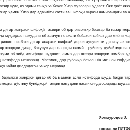
азир буда, аз одамӣ танҳо ба Хоҷаи Хизр муяссар шудааст. Оби ҳаёт обес
обар ҳамин Хизр дар адабиёти хаттӣ ва шифоҳӣ образи намирандагӣ ва 
ба дигар жанрҳои шифоҳӣ тасвири об дар ривоятҳо бештар ба назар мер
аҷа муқаддас намудани об ҳамчун неъмати бебаҳои табиат дар миёни м
 ривоят нисбати дигар асарҳои шифоҳӣ дорои хусусияти диниву ахло
р жанрҳои дигар, бахусус дар жанрҳои назмӣ – рубоиву дубайтиҳо ва 
ҳуми об зиёд истифода шудааст, аммо дар аксари жанрҳои номбаршу
д истифода мешаванд. Масалан, дар рубоиҳо баъзан ба маънои софди
ҳо байни дилдодагон ба кор меравад.
ҳо баръакси жанрҳои дигар об ба маънои аслӣ истифода шуда, баҳри та
 ба меҳнатдӯстиву бунёдкорӣ талқин намудани насли оянда офарида шудаа
Холмуродов
корманди ПИ