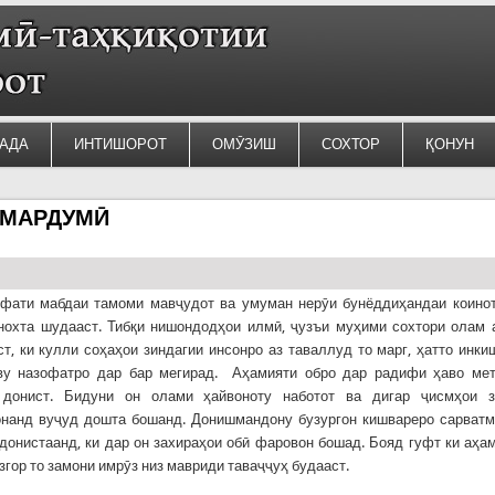
АДА
ИНТИШОРОТ
ОМӮЗИШ
СОХТОР
ҚОНУН
 МАРДУМӢ
ифати мабдаи тамоми мавҷудот ва умуман нерӯи бунёддиҳандаи коино
охта шудааст. Тибқи нишондодҳои илмӣ, ҷузъи муҳими сохтори олам 
ст, ки кулли соҳаҳои зиндагии инсонро аз таваллуд то марг, ҳатто инк
иву назофатро дар бар мегирад. Аҳамияти обро дар радифи ҳаво ме
 донист. Бидуни он олами ҳайвоноту наботот ва дигар ҷисмҳои з
онанд вуҷуд дошта бошанд. Донишмандону бузургон кишвареро сарват
донистаанд, ки дар он захираҳои обӣ фаровон бошад. Бояд гуфт ки аҳа
згор то замони имрӯз низ мавриди таваҷҷуҳ будааст.