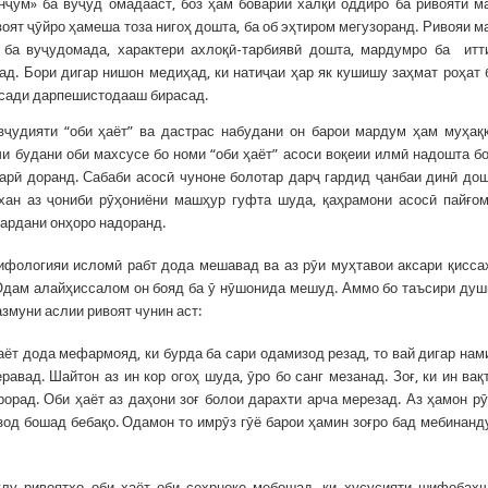
ҷум» ба вуҷуд омадааст, боз ҳам боварии халқи оддиро ба ривояти м
оят ҷӯйро ҳамеша тоза нигоҳ дошта, ба об эҳтиром мегузоранд. Ривояи м
 ба вуҷудомада, характери ахлоқӣ-тарбиявӣ дошта, мардумро ба итт
д. Бори дигар нишон медиҳад, ки натиҷаи ҳар як кушишу заҳмат роҳат 
қсади дарпешистодааш бирасад.
вҷудияти “оби ҳаёт” ва дастрас набудани он барои мардум ҳам муҳақ
чи будани оби махсусе бо номи “оби ҳаёт” асоси воқеии илмӣ надошта б
варӣ доранд. Сабаби асосӣ чуноне болотар дарҷ гардид ҷанбаи динӣ до
ухан аз ҷониби рӯҳониёни машҳур гуфта шуда, қаҳрамони асосӣ пайғо
кардани онҳоро надоранд.
мифологияи исломӣ рабт дода мешавад ва аз рӯи муҳтавои аксари қисса
 Одам алайҳиссалом он бояд ба ӯ нӯшонида мешуд. Аммо бо таъсири ду
змуни аслии ривоят чунин аст:
ҳаёт дода мефармояд, ки бурда ба сари одамизод резад, то вай дигар нам
равад. Шайтон аз ин кор огоҳ шуда, ӯро бо санг мезанад. Зоғ, ки ин вақ
орад. Оби ҳаёт аз даҳони зоғ болои дарахти арча мерезад. Аз ҳамон рӯ
од бошад бебақо. Одамон то имрӯз гӯё барои ҳамин зоғро бад мебинанд
лу ривоятҳо оби ҳаёт оби сеҳрноке мебошад, ки хусусияти шифобах