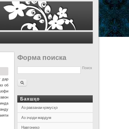
Форма поиска
Поиск
т дар
аз об
ишофи
тавон
Бахшҳо
инда
Аз равзанаи қомусҳо
манду
мияти
Аз эҷоди мардум
Навгониҳо