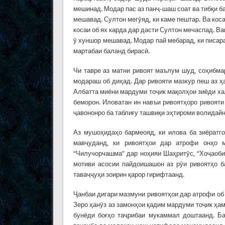
мешинад. Модар пас аз панҷ-шаш соат ва тибқи ба
мешавад. Султон мегӯяд, ки каме пештар. Ва кос
косаи об ях карда дар дасти Султон мечаспад. Ва
ӯ хуншор мешавад. Модар пай мебарад, ки писара
мартабаи баланд бирасӣ.
Чи тавре аз матни ривоят маълум шуд, соҳибма
модараш об диҳад. Дар ривояти мазкур пеш аз ҳ
Албатта миёни мардуми тоҷик мақолҳои зиёди хал
беморон. Иловатан ин навъи ривоятҳоро ривояти 
ҷавононро ба таблиғу ташвиқи эҳтироми волидайн
Аз мушоҳидаҳо бармеояд, ки илова ба зиёратг
мавҷуданд, ки ривоятҳои дар атрофи онҳо м
“Чилучорчашма” дар ноҳияи Шаҳритӯс, “Хоҷаобиг
мотиви асосии пайдоишашон аз рӯи ривоятҳо 
таваҷҷуҳи зоирин қарор гирифтаанд.
Ҷанбаи дигари мазмуни ривоятҳои дар атрофи об 
Зеро ҳанӯз аз замонҳои қадим мардуми тоҷик ҳа
бунёди боғҳо таҷрибаи мукаммал доштаанд. Б