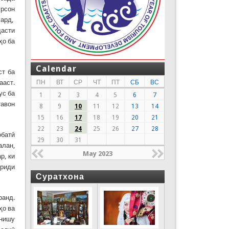
урсон
сард,
дасти
ҳо ба
Calendar
ст ба
ааст.
ПН
ВТ
СР
ЧТ
ПТ
СБ
ВС
ус ба
1
2
3
4
5
6
7
тавон
8
9
10
11
12
13
14
15
16
17
18
19
20
21
22
23
24
25
26
27
28
обатӣ
29
30
31
лан,
May 2023
р, ки
вриди
Суратхона
ранд.
ҳо ва
онишу