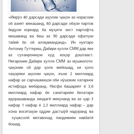
«Имрӯз 40 дарсади аҳолии ҷаҳон аз норасоии
об азият мекашанд, 80 дарсади обҳои партов
бидуни коркард ба муҳити зист партофта
мешаванд ва беш аз 90 дарсади офатҳои
табиӣ бо об алоқаманданд». Ин нуктаро
Антониу Гуттериш, Дабири кулли СММ дар яке
аз суханрониҳои худ изҳор доштааст.
Нигаронии Дабири кулли СММ аз мушкилоти
ҷаҳонии об дар ҳоле мебошад, ки ҳоло
чаҳоряки аҳолии ҷаҳон, яъне 2 миллиард
нафар аз сарчашмаҳои оби нӯшокии хатарнок
истифода мебаранд. Нисфи башарият ё 3,6
миллиард нафар бе санитарияи бехатари
идорашаванда зиндагӣ мекунанд ва аз ҳар 3
нафар 1 нафар ё 2,3 миллиард нафар – дар
хона воситаҳои оддии дастшӯй надоранд ва
хушксолӣ метавонад пандемияи навбатӣ
бошад.