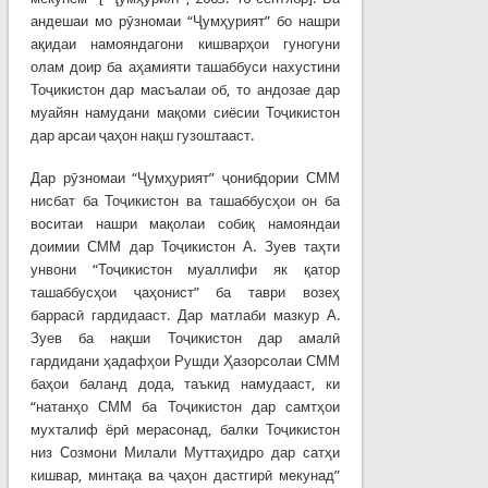
андешаи мо рӯзномаи “Ҷумҳурият” бо нашри
ақидаи намояндагони кишварҳои гуногуни
олам доир ба аҳамияти ташаббуси нахустини
Тоҷикистон дар масъалаи об, то андозае дар
муайян намудани мақоми сиёсии Тоҷикистон
дар арсаи ҷаҳон нақш гузоштааст.
Дар рӯзномаи “Ҷумҳурият” ҷонибдории СММ
нисбат ба Тоҷикистон ва ташаббусҳои он ба
воситаи нашри мақолаи собиқ намояндаи
доимии СММ дар Тоҷикистон А. Зуев таҳти
унвони “Тоҷикистон муаллифи як қатор
ташаббусҳои ҷаҳонист” ба таври возеҳ
баррасӣ гардидааст. Дар матлаби мазкур А.
Зуев ба нақши Тоҷикистон дар амалӣ
гардидани ҳадафҳои Рушди Ҳазорсолаи СММ
баҳои баланд дода, таъкид намудааст, ки
“натанҳо СММ ба Тоҷикистон дар самтҳои
мухталиф ёрӣ мерасонад, балки Тоҷикистон
низ Созмони Милали Муттаҳидро дар сатҳи
кишвар, минтақа ва ҷаҳон дастгирӣ мекунад”