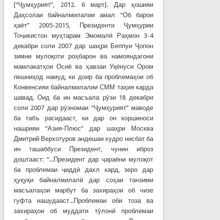
[“Ҷумҳурият”, 2012. 6 март]. Дар ҳошияи
Даҳсолаи байналмилалии амал “Об барои
ҳаёт” 2005-2015, Президенти Ҷумҳурии
Тоҷикистон муҳтарам Эмомалӣ Раҳмон 3-4
декабри соли 2007 дар шаҳри Беппуи Ҷопон
зимни мулоқоти роҳбарон ва намояндагони
мамлакатҳои Осиё ва ҳавзаи Уқёнуси Ором
пешниҳод намуд, ки доир ба проблемаҳои об
Конвенсияи байналмилалии СММ таҳия карда
шавад. Оид ба ин масъала рӯзи 18 декабри
соли 2007 дар рӯзномаи “Ҷумҳурият” маводе
ба табъ расидааст, ки дар он коршиноси
нашрияи “Азия-Плюс” дар шаҳри Москва
Дмитрий Верхотуров андешаи худро нисбат ба
ин ташаббуси Президент, чунин иброз
доштааст: “...Президент дар ҷараёни мулоқот
ба проблемаи ҷиддӣ дахл кард, зеро дар
ҳуқуқи байналмилалӣ дар соҳаи танзими
масъалаҳои марбут ба захираҳои об чизе
гуфта нашудааст...Проблемаи оби тоза ва
захираҳои об муддати тӯлонӣ проблемаи