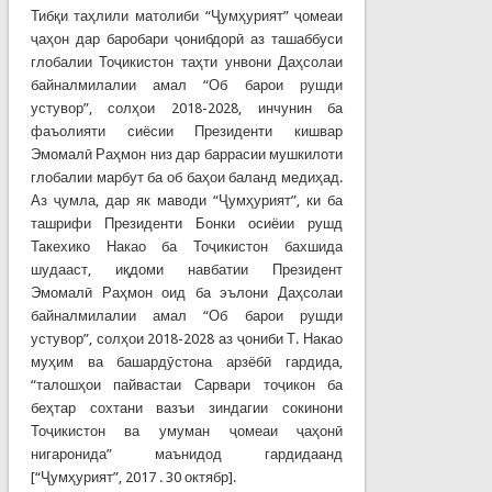
Тибқи таҳлили матолиби “Ҷумҳурият” ҷомеаи
ҷаҳон дар баробари ҷонибдорӣ аз ташаббуси
глобалии Тоҷикистон таҳти унвони Даҳсолаи
байналмилалии амал “Об барои рушди
устувор”, солҳои 2018-2028, инчунин ба
фаъолияти сиёсии Президенти кишвар
Эмомалӣ Раҳмон низ дар баррасии мушкилоти
глобалии марбут ба об баҳои баланд медиҳад.
Аз ҷумла, дар як маводи “Ҷумҳурият”, ки ба
ташрифи Президенти Бонки осиёии рушд
Такехико Накао ба Тоҷикистон бахшида
шудааст, иқдоми навбатии Президент
Эмомалӣ Раҳмон оид ба эълони Даҳсолаи
байналмилалии амал “Об барои рушди
устувор”, солҳои 2018-2028 аз ҷониби Т. Накао
муҳим ва башардӯстона арзёбӣ гардида,
“талошҳои пайвастаи Сарвари тоҷикон ба
беҳтар сохтани вазъи зиндагии сокинони
Тоҷикистон ва умуман ҷомеаи ҷаҳонӣ
нигаронида” маънидод гардидаанд
[“Ҷумҳурият”, 2017 . 30 октябр].