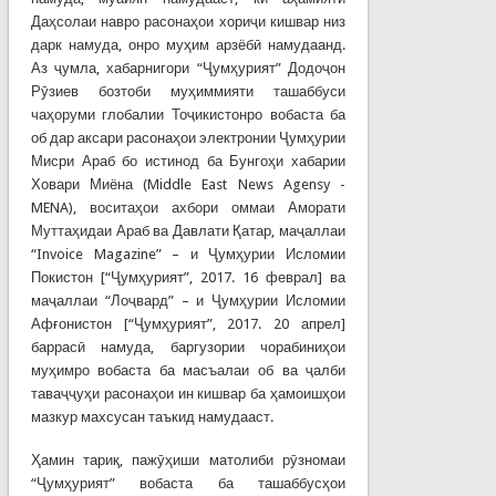
Даҳсолаи навро расонаҳои хориҷи кишвар низ
дарк намуда, онро муҳим арзёбӣ намудаанд.
Аз ҷумла, хабарнигори “Ҷумҳурият” Додоҷон
Рӯзиев бозтоби муҳиммияти ташаббуси
чаҳоруми глобалии Тоҷикистонро вобаста ба
об дар аксари расонаҳои электронии Ҷумҳурии
Мисри Араб бо истинод ба Бунгоҳи хабарии
Ховари Миёна (Middle East News Agensy -
MENA), воситаҳои ахбори оммаи Аморати
Муттаҳидаи Араб ва Давлати Қатар, маҷаллаи
“Invoice Magazine” – и Ҷумҳурии Исломии
Покистон [“Ҷумҳурият”, 2017. 16 феврал] ва
маҷаллаи “Лоҷвард” – и Ҷумҳурии Исломии
Афғонистон [“Ҷумҳурият”, 2017. 20 апрел]
баррасӣ намуда, баргузории чорабиниҳои
муҳимро вобаста ба масъалаи об ва ҷалби
таваҷҷуҳи расонаҳои ин кишвар ба ҳамоишҳои
мазкур махсусан таъкид намудааст.
Ҳамин тариқ, пажӯҳиши матолиби рӯзномаи
“Ҷумҳурият” вобаста ба ташаббусҳои