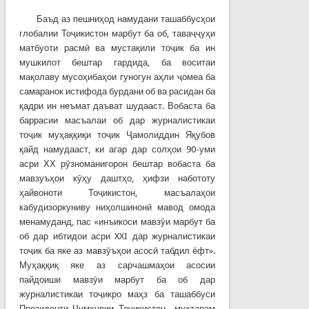
Баъд аз пешниҳод намудани ташаббусҳои
глобалии Тоҷикистон марбут ба об, таваҷҷуҳи
матбуоти расмӣ ва мустақили тоҷик ба ин
мушкилот бештар гардида, ба воситаи
мақолаву мусоҳибаҳои гуногун аҳли ҷомеа ба
самаранок истифода бурдани об ва расидан ба
қадри ин неъмат даъват шудааст. Вобаста ба
баррасии масъалаи об дар журналистикаи
тоҷик муҳаққиқи тоҷик Ҷамолиддин Яқубов
қайд намудааст, ки агар дар солҳои 90-уми
асри ХХ рӯзноманигорон бештар вобаста ба
мавзуъҳои кӯҳу даштҳо, ҳифзи набототу
ҳайвоноти Тоҷикистон, масъалаҳои
кабудизоркуниву ниҳолшинонӣ мавод омода
менамуданд, пас «инъикоси мавзӯи марбут ба
об дар ибтидои асри XXI дар журналистикаи
тоҷик ба яке аз мавзӯъҳои асосӣ табдил ёфт».
Муҳаққиқ яке аз сарчашмаҳои асосии
пайдоиши мавзӯи марбут ба об дар
журналистикаи тоҷикро маҳз ба ташаббуси
Президенти Ҷумҳурии Тоҷикистон муҳтарам