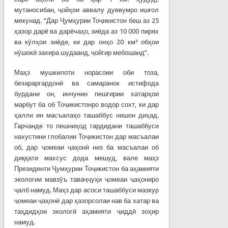
мутаносибан, ҷойҳои аввалу дуввумро ишғол
мекунад. “Дар Ҷумҳурии Тоҷикистон беш аз 25
ҳазор дарё ва дарёчаҳо, зиёда аз 10 000 пирях
ва кӯлҳои зиёде, ки дар онҳо 20 км³ обҳои
нӯшокӣ захира шудаанд, ҷойгир мебошанд”.
Маҳз мушкилоти норасоии оби тоза,
безараргардонӣ ва самаранок истифода
бурдани он, инчунин пешгирии хатарҳои
марбут ба об Тоҷикистонро водор сохт, ки дар
ҳалли ин масъалаҳо ташаббус нишон диҳад.
Гарчанде то пешниҳод гардидани ташаббуси
нахустини глобалии Тоҷикистон дар масъалаи
об, дар ҷомеаи ҷаҳонӣ низ ба масъалаи об
диққати махсус дода мешуд, вале маҳз
Президенти Ҷумҳурии Тоҷикистон ба аҳамияти
экологии мавзӯъ таваҷҷуҳи ҷомеаи ҷаҳониро
ҷалб намуд. Маҳз дар асоси ташаббуси мазкур
ҷомеаи ҷаҳонӣ дар ҳазорсолаи нав ба хатар ва
таҳдидҳои экологӣ аҳамияти ҷиддӣ зоҳир
намуд.