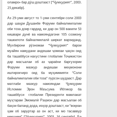
оламро» бар дӯш доштааст [“Ҷумҳурият”, 2003.
25 декабр].
Аз 29-уми август то 1-уми сентябри соли 2003
дар шаҳри Душанбе Форуми байналмилалии
оби тоза доир гардид, ки дар он 500 вакили 53
кишвари дунё ва намояндагони 105 созмону
ташкилоти байналмилалӣ ширкат варзиданд.
Мухбирони рӯзномаи “Ҷумҳурият” барои
муайян намудани андешаи ҷомеаи ҷаҳон оид
ба ташаббуси нахустини глобалии Тоҷикистон
дар масъалаи об аз ҷараёни баргузории
Форуми мазкур андешаи меҳмонони
иштирокчиро оид ба муҳиммияти “Соли
байналмилалии оби тоза” пурсон шудааст. Дар
матлаби мазкур намояндаи Ҷумҳурии
Исломии Эрон Маъсума Ибтикор ба
ташаббуси глобалии Президенти мамлакат
муҳтарам Эмомалӣ Раҳмон дар масъалаи об
баҳои баланд дода, изҳор доштааст, ки “воқеан
ҳам об заруртар аз он аст, ки мо тасаввур
мекунем” [“Ҷумҳурият”, 2003. 16 сентябр]. Ба