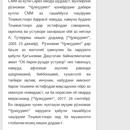
СММ аз кӯли Сарез омода шудааст, мухбирони
рӯзномаи “Ҷумҳурият” ҷонибдории дабири
кулли СММ аз ташаббуси чаҳоруми
Тоҷикистонро баррасӣ намуда, намуна будани
Тоҷикистонро дар истифодаи самаранок,
оқилона ва устувори захираҳои обӣ аз нигоҳи
А. Гутерриш нишон додаанд [“Ҷумҳурият”,
2003. 25 декабр]. Рӯзномаи “Ҷумҳурият” дар
баъзе аз матолиб ҳамчунин ба зарурати
қабули Қатъномаи Даҳсолаи байналмилалии
амал “Об барои рушди устувор” низ таваҷҷуҳ
намуда, афзоиши аҳолию раванди
шаҳрнишинӣ, биёбоншавӣ, хушксолӣ ва
тағйири иқлим, инчунин, набудани имконот
барои таъмини истифодаи мақсадноки обро аз
омилҳое номидааст, ки ба норасоии об оварда
мерасонанд [“Ҷумҳурият”, 2017. 26 сентябр].
Бо овардани чунин нуктаҳои муҳим рӯзномаи
“Ҷумҳурият” зарурати қабули ташаббуси
чаҳоруми Тоҷикистонро оид ба мушкилоти
глобалии возеҳ нишон додааст.