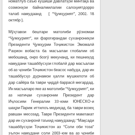
номатлуб саъю кӯшиши давлатҳои минтақа ва
созмонҳои байналмилалии салоҳиятдорро
талаб намудаанд [ “Ҷумҳурият”, 2002. 18
октябр ].
Мӯҳтавои бештари матолиби рӯзномаи
“Ҷумҳурият”, ки фарогирандаи суханрониҳои
Президенти Ҷумҳурии Тоҷикистон Эмомалӣ
Раҳмон вобаста ба масъалаи глобалии об
мебошанд, онро бозгӯ мекунанд, ки пешниҳод
намудани ташаббусҳои глобалӣ дар масъалаи
об аз ҷониби Тоҷикистон беасос набуда, дар ин
ташаббусҳо дурнамои ҳалли мушкилоти об
дар сайёра ба таври ҷиддӣ баррасӣ мегардад.
Ин масъаларо яке аз матолиби “Ҷумҳурият”, ки
аз натиҷаи суханронии Президент дар
Иҷлосияи Генералии 33-юми ЮНЕСКО-и
шаҳри Париж иттилоъ медиҳад, ба таври возеҳ
равшан месозад. Тавре Президенти мамлакат
дар ин суханронӣ таъкид намудаанд: “Мақсади
ташаббусҳои Тоҷикистон аз “Соли оби тоза”
эълон намудани соли 2003-юм ва аз ҷониби