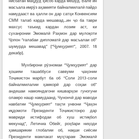
нисбатан маҳдуд ҳисоб карда мешуд. Вале ин
масъала имрӯз аҳамияти байналмилалӣ пайдо
намудааст ва ҳалли он дар сатҳи Конвенсияи
СММ талаб карда мешавад...ин ҷо ба таври
махсус таъкид кардан лозим аст, ки
суханронии Эмомалӣ Раҳмон дар мулоқоти
Ҷопон “ғалабаи дипломатӣ дар масъалаи об”
шумурда мешавад” [“Ҷумҳурият”, 2007. 18
декабр].
Мухбирони рӯзномаи “Ҷумҳурият” дар
ҳошияи ташаббуси саввуми ҷаҳонии
Тоҷикистон марбут ба об “Соли 2013-соли
байналмилалии ҳамкорӣ дар соҳаи об”
андешаи намояндагони кишварҳои гуногуни
оламро нашр намудаанд. Чунончӣ дар маводи
навбатии “Ҷумҳурият” таҳти унвони “Ҷаҳон
иқдомоти Президенти Тоҷикистонро дар
мавриди истифодаи об хуш истиқбол
мекунад”, Летичиа Обейг, роҳбари ниҳоди
ҳамшарикии глобалии об, нақши сиёсии
Президенти мамлакат муҳтарам Эмомалӣ