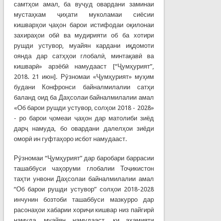
самтҳои амал, ба вуҷуд овардани заминаи
мустаҳкам ҷиҳати муколамаи сиёсии
кишварҳои ҷаҳон барои истифодаи оқилонаи
захираҳои обӣ ва мудирияти об ба хотири
рушди устувор, муайян кардани иқдомоти
оянда дар сатҳҳои глобалӣ, минтақавӣ ва
кишварӣ» арзёбӣ намудааст [“Ҷумҳурият”,
2018. 21 июн]. Рӯзномаи «Ҷумҳурият» муҳим
будани Конфронси байналмилалии сатҳи
баланд оид ба Даҳсолаи байналмилалии амал
«Об барои рушди устувор, солҳои 2018 - 2028»
- ро барои ҷомеаи ҷаҳон дар матолиби зиёд
дарҷ намуда, бо овардани далелҳои зиёди
оморӣ ин гуфтаҳоро исбот намудааст.
Рӯзномаи “Ҷумҳурият” дар баробари баррасии
ташаббуси чаҳоруми глобалии Тоҷикистон
таҳти унвони Даҳсолаи байналмилалии амал
“Об барои рушди устувор” солҳои 2018-2028
инчунин бозтоби ташаббуси мазкурро дар
расонаҳои хабарии хориҷи кишвар низ пайгирӣ
намуда, муайян намудааст, ки аҳамияти