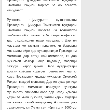
Эмомалӣ Раҳмон марбут ба об вобаста
намудааст.
Рӯзномаи “Ҷумҳурият” суханрониҳои
Президенти Ҷумҳурии Тоҷикистон муҳтарам
Эмомалӣ Раҳмон вобаста ба мушкилоти
глобалии обро пайваста ба таври муфассал
дар саҳифаҳояш нашр намудааст. Дар ин
масъала мо тасмим гирифтем, ки баррасии
масъалаи обро дар суханрониҳои Президенти
мамлакат дар сатҳи байналмилалӣ, ки дар
рӯзномаи мазкур нашр шудаанд, мавриди
пажӯҳиш қарор диҳем. Зеро муаррифгари
асосии сиёсати хориҷии Тоҷикистон пеш аз
ҳама Президенти кишвар муҳтарам Эмомалӣ
Раҳмон маҳсуб мешавад. Дар ин суханрониҳо
Президенти мамлакат паҳлуҳои гуногуни
мушкилоти глобалии обро дар назди ҷомеаи
ҷаҳон ба миён гузошта, ҳалли ҳарчи зудтари
масъаларо талаб намудаанд. Аз ҷумла, дар
суханроние, ки 7-уми сентябри соли 2000-ум