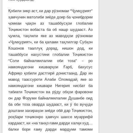
Қобили зикр аст, ки дар рӯзномаи “Ҷумҳурият”
ҳамчунин матолиби зиёде доир ба ҷонибдории
ҷомеаи ҷаҳон аз ташаббусҳои глобалии
Тоҷикистон вобаста ба об нашр шудааст. Аз
ҷумла, таҳлили яке аз маводҳои рӯзномаи
«Ҷумҳурият», ки ба қалами таҳлилгар Субҳон
Кошонов тааллуқ дорад, нишон дод, ки
ташаббуси нахустини глобалии Тоҷикистон
“Соли байналмилалии оби тоза” – ро
намояндагони кишварҳои Ғарб, бахусус
Африқо қобили дастгирӣ донистаанд. Дар ин
мавод таассуроти Алаби Оломадаӣ, яке аз
намояндагони кишвари Нигерия нисбат ба
табиати Тоҷикистон ва рӯду обҳои фаровони
он дар Форуми байналмилалии Душанбе оид
ба оби тоза оварда шудааст, ки ӯ бо вуҷуди
доштани захираҳои зиёди обӣ дар Тоҷикистон,
роҳбари тоҷиконро ҳамчун шахсе муаррифӣ
кардааст, ки «на танҳо ғами дарди халқи худ…
балки бори ғаму дарди мардуми тамоми