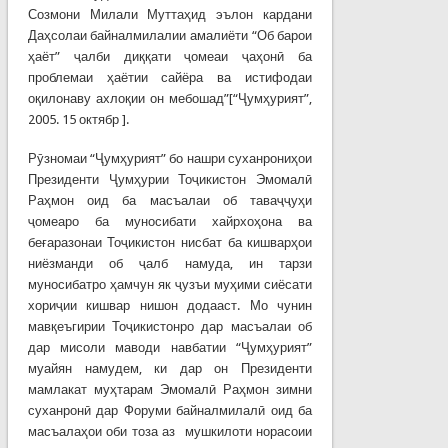
Созмони Милали Муттаҳид эълон кардани
Даҳсолаи байналмилалии амалиёти “Об барои
ҳаёт” ҷалби диққати ҷомеаи ҷаҳонӣ ба
проблемаи ҳаётии сайёра ва истифодаи
оқилонаву ахлоқии он мебошад”[“Ҷумҳурият”,
2005. 15 октябр ].
Рӯзномаи “Ҷумҳурият” бо нашри суханрониҳои
Президенти Ҷумҳурии Тоҷикистон Эмомалӣ
Раҳмон оид ба масъалаи об таваҷҷуҳи
ҷомеаро ба муносибати хайрхоҳона ва
беғаразонаи Тоҷикистон нисбат ба кишварҳои
ниёзманди об ҷалб намуда, ин тарзи
муносибатро ҳамчун як ҷузъи муҳими сиёсати
хориҷии кишвар нишон додааст. Мо чунин
мавқеъгирии Тоҷикистонро дар масъалаи об
дар мисоли маводи навбатии “Ҷумҳурият”
муайян намудем, ки дар он Президенти
мамлакат муҳтарам Эмомалӣ Раҳмон зимни
суханронӣ дар Форуми байналмилалӣ оид ба
масъалаҳои оби тоза аз мушкилоти норасоии