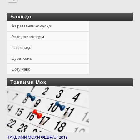
Бахшҳо
Аз равзанаи қомусҳо
Аз эҷоди мардум
Навгониҳо
Суратхона
Созу наво
Тақвими Моҳ
ТАҚВИМИ МОҲИ ФЕВРАЛ 2018