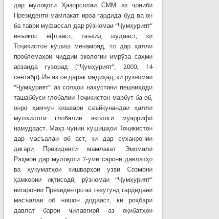
дар мулоқоти Ҳазорсолаи СММ аз ҷониби
Президенти мамлакат ироа гардида буд ва он
ба таври муфассал дар рӯзномаи “Ҷумҳурият”
инъикос ёфтааст, таъкид шудааст, ки
Тоҷикистон кӯшиш менамояд, то дар ҳалли
проблемаҳои ҷиддии экологии имрӯза саҳми
арзанда гузорад [“Ҷумҳурият”, 2000. 14
сентябр]. Ин аз он дарак медиҳад, ки рӯзномаи
“Ҷумҳурият” аз солҳои нахустини пешниҳоди
ташаббуси глобалии Тоҷикистон марбут ба об,
онро ҳамчун кишвари саъйкунандаи ҳалли
мушкилоти глобалии экологӣ муаррифӣ
намудааст. Маҳз чунин кушишҳои Тоҷикистон
дар масъалаи об аст, ки дар суханронии
дигари Президенти мамлакат Эмомалӣ
Раҳмон дар мулоқоти 7-уми сарони давлатҳо
ва ҳукуматҳои кишварҳои узви Созмони
ҳамкории иқтисодӣ, рӯзномаи “Ҷумҳурият”
нигаронии Президентро аз тезутунд гардидани
масъалаи об нишон додааст, ки роҳбари
давлат барои ҷилавгирӣ аз оқибатҳои