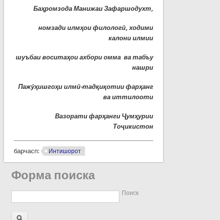
Баҳромзода Манижаи Зафаршодухт,
номзади илмҳои филологӣ, ходими
калони илмии
шуъбаи воситаҳои ахбори омма ва табъу
нашри
Пажӯҳишгоҳи илмӣ-тадқиқотии фарҳанг
ва иттилооти
Вазорати фарҳанги Ҷумҳурии
Тоҷикистон
барчасп:
Интишорот
Форма поиска
Поиск