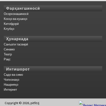
Фарҳангшиносӣ
Осорхонашиносӣ
Кохҳо ва кушкҳо
Китобдорӣ
Клубҳо
Ҳунаркада
Санъати тасвирӣ
Синамо
Театр
Рақс
Интишорот
Садо ва симо
Чопхонаҳо
Нашрияҳо
Интернет
Copyright © 2026, pitfit.tj