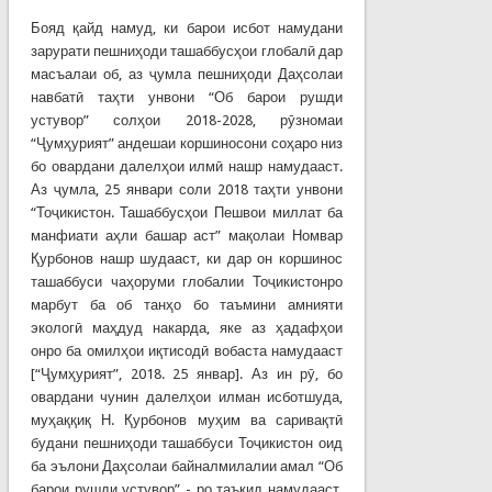
Бояд қайд намуд, ки барои исбот намудани
зарурати пешниҳоди ташаббусҳои глобалӣ дар
масъалаи об, аз ҷумла пешниҳоди Даҳсолаи
навбатӣ таҳти унвони “Об барои рушди
устувор” солҳои 2018-2028, рӯзномаи
“Ҷумҳурият” андешаи коршиносони соҳаро низ
бо овардани далелҳои илмӣ нашр намудааст.
Аз ҷумла, 25 январи соли 2018 таҳти унвони
“Тоҷикистон. Ташаббусҳои Пешвои миллат ба
манфиати аҳли башар аст” мақолаи Номвар
Қурбонов нашр шудааст, ки дар он коршинос
ташаббуси чаҳоруми глобалии Тоҷикистонро
марбут ба об танҳо бо таъмини амнияти
экологӣ маҳдуд накарда, яке аз ҳадафҳои
онро ба омилҳои иқтисодӣ вобаста намудааст
[“Ҷумҳурият”, 2018. 25 январ]. Аз ин рӯ, бо
овардани чунин далелҳои илман исботшуда,
муҳаққиқ Н. Қурбонов муҳим ва саривақтӣ
будани пешниҳоди ташаббуси Тоҷикистон оид
ба эълони Даҳсолаи байналмилалии амал “Об
барои рушди устувор” - ро таъкид намудааст.