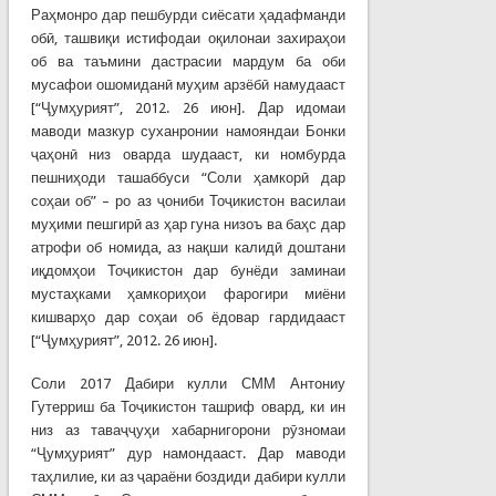
Раҳмонро дар пешбурди сиёсати ҳадафманди
обӣ, ташвиқи истифодаи оқилонаи захираҳои
об ва таъмини дастрасии мардум ба оби
мусафои ошомиданӣ муҳим арзёбӣ намудааст
[“Ҷумҳурият”, 2012. 26 июн]. Дар идомаи
маводи мазкур суханронии намояндаи Бонки
ҷаҳонӣ низ оварда шудааст, ки номбурда
пешниҳоди ташаббуси “Соли ҳамкорӣ дар
соҳаи об” – ро аз ҷониби Тоҷикистон василаи
муҳими пешгирӣ аз ҳар гуна низоъ ва баҳс дар
атрофи об номида, аз нақши калидӣ доштани
иқдомҳои Тоҷикистон дар бунёди заминаи
мустаҳками ҳамкориҳои фарогири миёни
кишварҳо дар соҳаи об ёдовар гардидааст
[“Ҷумҳурият”, 2012. 26 июн].
Соли 2017 Дабири кулли СММ Антониу
Гутерриш ба Тоҷикистон ташриф овард, ки ин
низ аз таваҷҷуҳи хабарнигорони рӯзномаи
“Ҷумҳурият” дур намондааст. Дар маводи
таҳлилие, ки аз ҷараёни боздиди дабири кулли