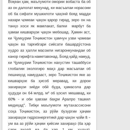
Воқеан ҳам, маълумоти омории вобаста ба об
аз он далолат мекунад, ки масъалаи норасоии
об ба сифати мушкилоти ҷаҳонӣ бояд мадди
назари ҷомеаи ҷаҳон қарор гирад, зеро он на
танҳо хоси як мамлакат, балки марбут ба
ҳамаи кишварҳои ҷаҳон мебошад. Ҳамин аст,
ки Ҷумҳурии Тоҷикистон ҳамчун узви ҷомеаи
ҷаҳон ва тарғибгари сиёсати башардӯстона
худро аз ҳалли масоили нигаронкунандаи об
канор гирифта наметавонад. Бояд қайд намуд,
ки Ҷумҳурии Тоҷикистон нахустин ташаббуси
глобалии экологиро маҳз дар масъалаи об
пешниҳод намудааст, зеро Тоҷикистон яке аз
кишварҳое ба ҳисоб меравад, ки дорои
захираҳои зиёди обӣ буда, ҳамасола дар
ҳудуди он 64 млрд. м³ об ҳосил мешавад, ки
60% - и оби ҳавзаи баҳри Аралро ташкил
медиҳад”. Тибқи маълумоти мутахассисони
соҳа Тоҷикистон, аз рӯйи бузургии ҳаҷми
захираҳои гидроэнергетикӣ дар ҷаҳон ҷойи 8 –
ум ва аз рӯйи ҳаҷми қиёсии захираҳо (ба ҳар
сари аҳолӣ ва ба ҳар 1 км. ҳудуд),