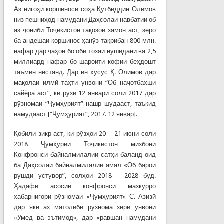
Аз нигоҳи коршиноси соҳа Қутбиддин Олимов
низ пешниҳод намудани Даҳсолаи навбатии об
аз ҷониби Тоҷикистон тақозои замон аст, зеро
ба андешаи коршинос ҳанӯз тақрибан 800 млн.
нафар дар ҷаҳон бо оби тозаи нӯшиданӣ ва 2,5
миллиард нафар бо шароити кофии беҳдошт
таъмин нестанд. Дар ин хусус Қ. Олимов дар
мақолаи илмӣ таҳти унвони “Об наҷотбахши
сайёра аст”, ки рӯзи 12 январи соли 2017 дар
рӯзномаи “Ҷумҳурият” нашр шудааст, таъкид
намудааст [“Ҷумҳурият”, 2017. 12 январ].
Қобили зикр аст, ки рӯзҳои 20 – 21 июни соли
2018 Ҷумҳурии Тоҷикистон мизбони
Конфронси байналмилалии сатҳи баланд оид
ба Даҳсолаи байналмилалии амал «Об барои
рушди устувор”, солҳои 2018 - 2028 буд.
Ҳадафи асосии конфронси мазкурро
хабарнигори рӯзномаи «Ҷумҳурият» С. Азизӣ
дар яке аз матолиби рӯзнома зери унвони
«Умед ва эътимод», дар «равшан намудани