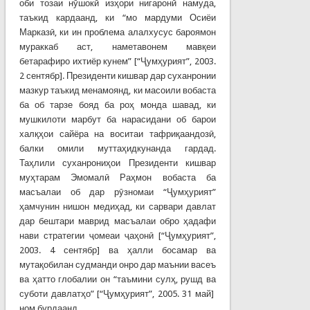
оби тозаи нӯшокӣ изҳори нигаронӣ намуда,
таъкид кардаанд, ки “мо мардуми Осиёи
Марказӣ, ки ин проблема алалхусус бароямон
мураккаб аст, наметавонем мавқеи
бетарафиро ихтиёр кунем” [“Ҷумҳурият”, 2003.
2 сентябр]. Президенти кишвар дар суханронии
мазкур таъкид менамоянд, ки масоили вобаста
ба об тарзе бояд ба роҳ монда шавад, ки
мушкилоти марбут ба нарасидани об барои
халқҳои сайёра на воситаи тафриқаандозӣ,
балки омили муттаҳидкунанда гардад.
Таҳлили суханрониҳои Президенти кишвар
муҳтарам Эмомалӣ Раҳмон вобаста ба
масъалаи об дар рӯзномаи “Ҷумҳурият”
ҳамчунин нишон медиҳад, ки сарвари давлат
дар бештари маврид масъалаи обро ҳадафи
нави стратегии ҷомеаи ҷаҳонӣ [“Ҷумҳурият”,
2003. 4 сентябр] ва ҳалли босамар ва
мутақобилан судманди онро дар маънии васеъ
ва ҳатто глобалии он “таъмини сулҳ, рушд ва
суботи давлатҳо” [“Ҷумҳурият”, 2005. 31 май]
ном бурдаанд.