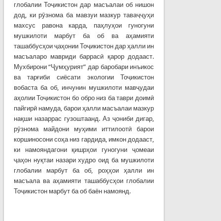
глобалии Тоҷикистон дар масъалаи об нишон
дод, ки рӯзнома ба мавзуи мазкур таваҷҷуҳи
махсус равона карда, паҳлуҳои гуногуни
мушкилоти марбут ба об ва аҳамияти
ташаббусҳои ҷаҳонии Тоҷикистон дар ҳалли ин
масъаларо мавриди баррасӣ қарор додааст.
Мухбирони “Ҷумҳурият” дар баробари инъикос
ва тарғиби сиёсати экологии Тоҷикистон
вобаста ба об, инчунин мушкилоти мавҷудаи
аҳолии Тоҷикистон бо обро низ ба таври доимӣ
пайгирӣ намуда, барои ҳалли масъалаи мазкур
нақши назаррас гузоштаанд. Аз ҷониби дигар,
рӯзнома майдони муҳими иттилоотӣ барои
коршиносони соҳа низ гардида, имкон додааст,
ки намояндагони қишрҳои гуногуни ҷомеаи
ҷаҳон нуқтаи назари худро оид ба мушкилоти
глобалии марбут ба об, роҳҳои ҳалли ин
масъала ва аҳамияти ташаббусҳои глобалии
Тоҷикистон марбут ба об баён намоянд.