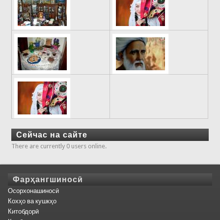
Сейчас на сайте
There are currently 0 users online.
Фарҳангшиносӣ
Осорхонашиносӣ
Кохҳо ва кушкҳо
Китобдорӣ