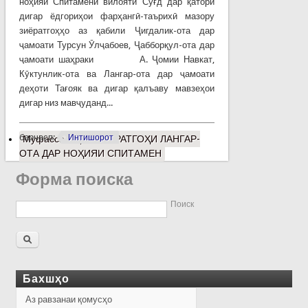
ноҳияи Спитамени вилояти Суғд дар қатори
дигар ёдгориҳои фарҳангӣ-таърихӣ мазору
зиёратгоҳҳо аз қабили Ҷигдалик-ота дар
ҷамоати Турсун Ӯлҷабоев, Ҷабборқул-ота дар
ҷамоати шаҳраки А. Ҷомии Навкат,
Кӯктунлик-ота ва Лангар-ота дар ҷамоати
деҳоти Тағояк ва дигар қалъаву мавзеҳои
дигар низ мавҷуданд...
барчасп:
Интишорот
Муфассалтар
о ЗИЁРАТГОҲИ ЛАНГАР-
ОТА ДАР НОҲИЯИ СПИТАМЕН
Форма поиска
Поиск
Бахшҳо
Аз равзанаи қомусҳо