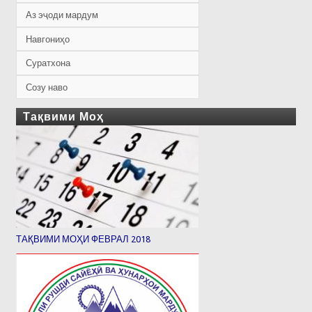
Аз эҷоди мардум
Навгониҳо
Суратхона
Созу наво
Тақвими Моҳ
ТАҚВИМИ МОҲИ ФЕВРАЛ 2018