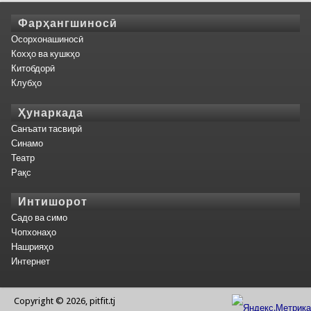
Фарҳангшиносӣ
Осорхонашиносӣ
Кохҳо ва кушкҳо
Китобдорӣ
Клубҳо
Ҳунаркада
Санъати тасвирӣ
Синамо
Театр
Рақс
Интишорот
Садо ва симо
Чопхонаҳо
Нашрияҳо
Интернет
Copyright © 2026, pitfit.tj