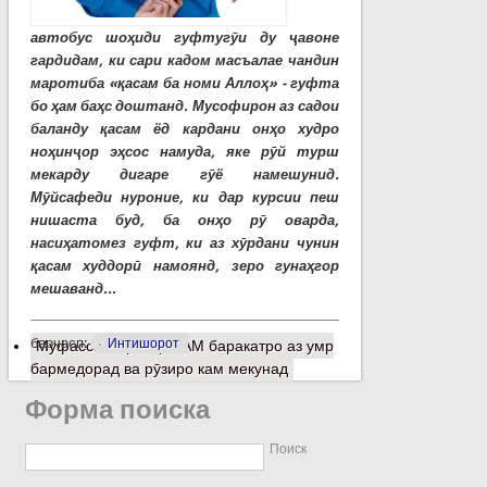
автобус шоҳиди гуфтугӯи ду ҷавоне
гардидам, ки сари кадом масъалае чандин
маротиба «қасам ба номи Аллоҳ» - гуфта
бо ҳам баҳс доштанд. Мусофирон аз садои
баланду қасам ёд кардани онҳо худро
ноҳинҷор эҳсос намуда, яке рӯй турш
мекарду дигаре гӯё намешунид.
Мӯйсафеди нуроние, ки дар курсии пеш
нишаста буд, ба онҳо рӯ оварда,
насиҳатомез гуфт, ки аз хӯрдани чунин
қасам худдорӣ намоянд, зеро гунаҳгор
мешаванд...
барчасп:
Интишорот
Муфассалтар
о ҚАСАМ баракатро аз умр
бармедорад ва рӯзиро кам мекунад
Форма поиска
Поиск