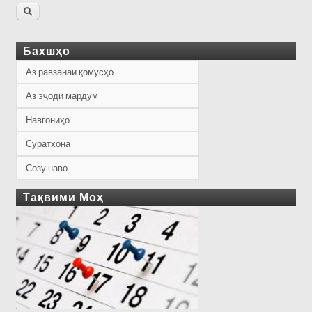
Бахшҳо
Аз равзанаи қомусҳо
Аз эҷоди мардум
Навгониҳо
Суратхона
Созу наво
Тақвими Моҳ