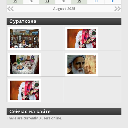
25
26
27
28
29
30
31
August 2025
Суратхона
Сейчас на сайте
There are currently 0 users online.