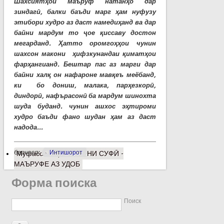
Шахсиятҳои маъруф натанҳо дар
зиндагӣ, балки баъди марг ҳам нуфузу
этибори худро аз даст намедиҳанд ва дар
байни мардум то ҷое қиссаву достон
мегарданд. Ҳатто оромгоҳҳои чунин
шахсон макони ҳифзкунандаи қиматҳои
фарҳангианд. Бештар пас аз марги дар
байни халқ он нафароне мавқеъ меёбанд,
ки бо дониш, малака, парҳезкорӣ,
диндорӣ, нафърасонӣ ба мардум шинохта
шуда буданд. чунин ашхос эҳтироми
худро баъди фано шудан ҳам аз даст
надода...
барчасп:
Интишорот
Муфассалтар
о ЭШОНИ СУФӢ -
МАЪРУФЕ АЗ УДОБ
Форма поиска
Поиск