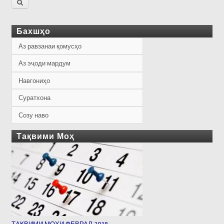
Бахшҳо
Аз равзанаи қомусҳо
Аз эҷоди мардум
Навгониҳо
Суратхона
Созу наво
Тақвими Моҳ