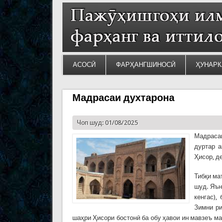
АСОСӢ
ФАРҲАНГШИНОСӢ
ҲУНАРК
Мадрасаи духтарона
Чоп шуд: 01/08/2025
Мадрасаи
дуртар 
Ҳисор, д
Тибқи ма
шуд. Яън
кенгас),
Зимни ри
шаҳри Ҳисори бостонӣ ба обу ҳавои ин мавзеъ м