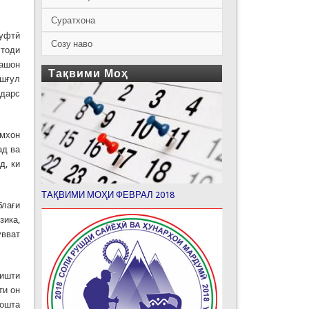
Суратхона
Муфтӣ
Созу наво
стоди
нашон
Тақвими Моҳ
ашғул
 дарс
имхон
ад ва
д, ки
ТАҚВИМИ МОҲИ ФЕВРАЛ 2018
блағи
зика,
увват
хишти
ти он
зошта