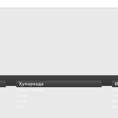
Ҳунаркада
И
Санъати тасвирӣ
Сад
Синамо
Чоп
Театр
На
Рақс
Инт