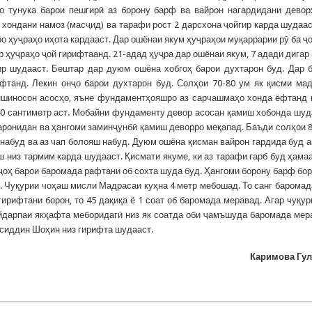
 тунука барои пешгирӣ аз борону барф ва вайрон нагардидани дево
хондани намоз (масҷид) ва тарафи рост 2 дарсхона ҷойгир карда шудаас
о ҳуҷраҳо иҳота кардааст. Дар ошёнаи якум ҳуҷраҳои муқаррарии рӯ ба ҷ
 ҳуҷраҳо ҷой гирифтаанд. 21-адад ҳуҷра дар ошёнаи якум, 7 адади дигар 
р шудааст. Бештар дар дуюм ошёна хобгоҳ барои духтарон буд. Дар 
фтанд. Лекин онҷо барои духтарон буд. Солҳои 70-80 ум як қисми ма
оншиносон асосҳо, яъне фундаментҳояшро аз сарчашмаҳо хонда ёфтанд 
40 сантиметр аст. Мобайни фундаменту девор асосан қамиш хобонда шуд
заронидан ва ҳангоми заминҷунбӣ қамиш деворро меқапад. Баъди солҳои 
н набуд ва аз чап болояш набуд. Дуюм ошёна қисман вайрон гардида буд а
 низ тармим карда шудааст. Қисмати якуме, ки аз тарафи ғарб буд ҳама
ҷоҳ барои баромада рафтани об сохта шуда буд. Ҳангоми борону барф бо
 Чуқурии чоҳаш мисли Мадрасаи куҳна 4 метр мебошад. То санг баромад
ирифтани борон, то 45 дақиқа ё 1 соат об баромада меравад. Агар чуқур
йдарпаи якҳафта меборидагӣ низ як соатда оби ҷамъшуда баромада мер
сиддин Шоҳин низ гирифта шудааст.
Каримова Гул