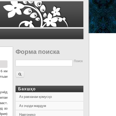
Форма поиска
Поиск
 6 км
алъаи
Бахшҳо
бунёд
Аз равзанаи қомусҳо
билаи
ааст.
Аз эҷоди мардум
ид аз
йрия)
Навгониҳо