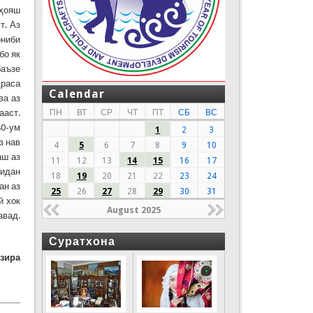
рҳояш
т. Аз
ониби
бо як
баъзе
драса
Calendar
ва аз
ааст.
ПН
ВТ
СР
ЧТ
ПТ
СБ
ВС
80-ум
1
2
3
з нав
4
5
6
7
8
9
10
аш аз
11
12
13
14
15
16
17
ридан
18
19
20
21
22
23
24
ан аз
25
26
27
28
29
30
31
ӣ хок
August 2025
авад.
Суратхона
зира