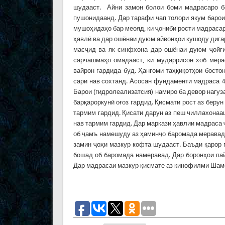
шудааст. Айни замон болои боми мадрасаро бо
пушонидаанд. Дар тарафи чап толори якум барои 
мушоҳидаҳо бар меояд, ки ҷониби рости мадрасар
ҳавлӣ ва дар ошёнаи дуюм айвонҳои кушоду дигар
масҷид ва як синфхона дар ошёнаи дуюм ҷойги
сарчашмаҳо омадааст, ки мударрисон хоб мера
вайрон гардида буд. Ҳангоми таҳқиқотҳои бост
сари нав сохтанд. Асосан фундаменти мадраса 
Барои (гидролеализатсия) намиро ба девор нагу
барқароркунӣ оғоз гардид. Қисмати рост аз беру
тармим гардид. Қисати дарун аз пеш чиллахонааш
нав тармим гардид. Дар маркази ҳавлии мадраса 
об ҷамъ намешуду аз ҳаминҷо баромада меравад.
замин ҷоҳи мазкур кофта шудааст. Баъди қарор г
бошад об баромада намеравад. Дар боронҳои па
Дар мадрасаи мазкур қисмате аз кинофилми Шам