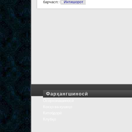
барчасп:
Интишорот
Фарҳангшиносӣ
Осорхонашиносӣ
Кохҳо ва кушкҳо
Китобдорӣ
Клубҳо