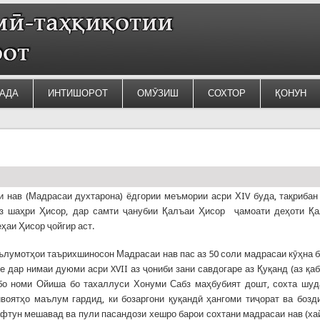
АДА
ИНТИШОРОТ
ОМӮЗИШ
СОХТОР
ҚОНУН
 нав (Мадрасаи духтарона) ёдгории меъмории асри ХIV буда, тақрибан
аз шаҳри Ҳисор, дар самти ҷанубии Қалъаи Ҳисор ҷамоати деҳоти Қ
еҳаи Ҳисор ҷойгир аст.
ълумотҳои таърихшиносон Мадрасаи нав пас аз 50 соли мадрасаи кӯҳна 
е дар нимаи дуюми асри XVII аз ҷониби зани савдогаре аз Қуқанд (аз қа
 бо номи Ойиша бо тахаллуси Хонуми Сабз маҳбубият дошт, сохта шуд
воятҳо маълум гардид, ки бозаргони қуқандӣ ҳангоми тиҷорат ва бозд
афтун мешавад ва пули пасандози хешро барои сохтани мадрасаи нав (ха