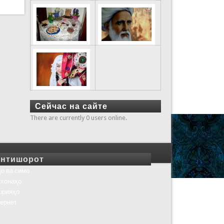
Сейчас на сайте
There are currently 0 users online.
нтишорот
о ва симо
хонаҳо
шрияҳо
ернет