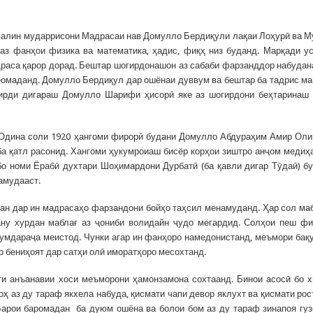
ввалин мударрисони Мадрасаи нав Домулло Бердиқули лақаи Лоҳурӣ ва 
 аз фанҳои физика ва математика, ҳадис, фиқҳ низ буданд. Марқади у
драса қарор дорад. Бештар шогирдонашон аз сабаби фарзанддор набуда
еомаданд. Домулло Бердиқул дар ошёнаи дуввум ва бештар ба тадрис м
гирди дигараш Домулло Шарифи ҳисорӣ яке аз шогирдони беҳтаринаш
Одина соли 1920 ҳангоми фирорӣ будани Домулло Абдураҳим Амир Ол
 ба қатл расонид. Хангоми ҳукумроиаш бисёр корҳои зиштро анҷом медиҳ
бо номи Ёрабӣ духтари Шоҳимардони Дурбатӣ (ба қавли дигар Тӯдаӣ) бу
намудааст.
сан дар ин мадрасаҳо фарзандони бойҳо таҳсил менамуданд. Ҳар сол ма
ну хурдан маблағ аз ҷониби волидайн ҷудо мегардид. Солҳои пеш фи
кумдараҷа меистод. Чунки агар ин фанҳоро намедонистанд, меъмори бақ
 бениҳоят дар сатҳи олӣ иморатҳоро месохтанд.
ти анъанавии хоси меъморони ҳамонзамона сохтаанд. Бинои асосӣ бо 
 аз ду тараф якхела набуда, қисмати чапи девор яклухт ва қисмати рос
 Барои баромадан ба дуюм ошёна ва болои бом аз ду тараф зинапоя гу