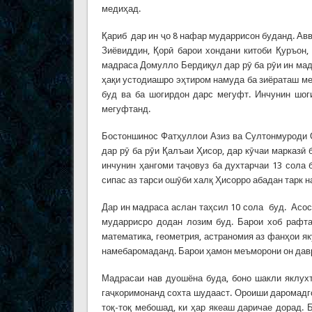
медиҳад.
Қариб дар ин ҷо 8 нафар мударрисон буданд. А
Зиёвиддин, Қорӣ барои хондани китоби Қуръон,
мадраса Домулло Бердиқул дар рӯ ба рӯи ин ма
ҳақи устодиашро эҳтиром намуда ба зиёраташ м
буд ва ба шогирдон дарс мегуфт. Инчунин шо
мегуфтанд.
Бостоншинос Фатҳуллои Азиз ва Султонмуроди 
дар рӯ ба рӯи Қалъаи Ҳисор, дар кӯчаи марказӣ
инчунин ҳангоми таҷовуз ба духтарчаи 13 сола 
сипас аз тарси ошӯби халқ Ҳисорро абадан тарк 
Дар ин мадраса аслан таҳсил 10 сола буд. Асо
мударрисро додан лозим буд. Барои хоб рафта
математика, геометрия, астраномия аз фанҳои я
намебаромаданд. Барои ҳамон меъморони он давр
Мадрасаи нав дуошёна буда, боно шакли яклух
гаҷкоримонанд сохта шудааст. Ороиши даромадгоҳ
тоқ-тоқ мебошад, ки ҳар якеаш даричае дорад.