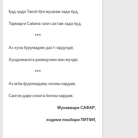
Қад-қади Такоб бӯи мушкам зада буд,
Тармарги Сабина гапи сахтам зада буд.
***
Аз хуна бурумадию даст гардундӣ,
Хушдоманата разведчики ман мундӣ.
***
Аз ағба фуромадаму нолиш кардам,
Сангои дари хоната болиш кардам.
Мунаввари САФАР,
ходими пешбари ПИТФИ,