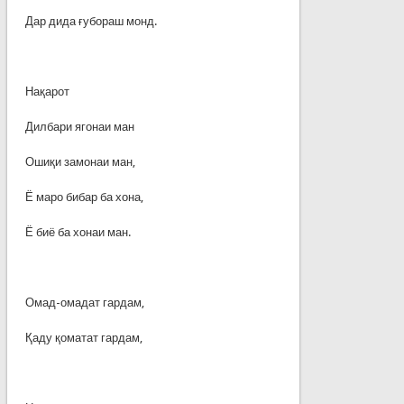
Дар дида ғубораш монд.
Нақарот
Дилбари ягонаи ман
Ошиқи замонаи ман,
Ё маро бибар ба хона,
Ё биё ба хонаи ман.
Омад-омадат гардам,
Қаду қоматат гардам,