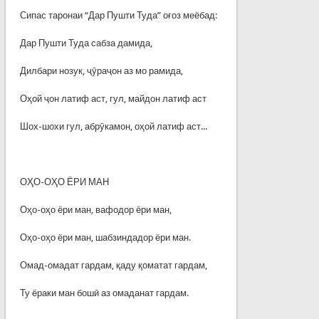
Сипас таронаи “Дар Пушти Туда” оғоз меёбад:
Дар Пушти Туда сабза дамида,
Дилбари нозук, ҷӯраҷон аз мо рамида,
Оҳой ҷон латиф аст, гул, майдон латиф аст
Шох-шохи гул, абрӯкамон, оҳой латиф аст...
ОҲО-ОҲО ЁРИ МАН
Оҳо-оҳо ёри ман, вафодор ёри ман,
Оҳо-оҳо ёри ман, шабзиндадор ёри ман.
Омад-омадат гардам, қаду қоматат гардам,
Ту ёраки ман бошӣ аз омаданат гардам.