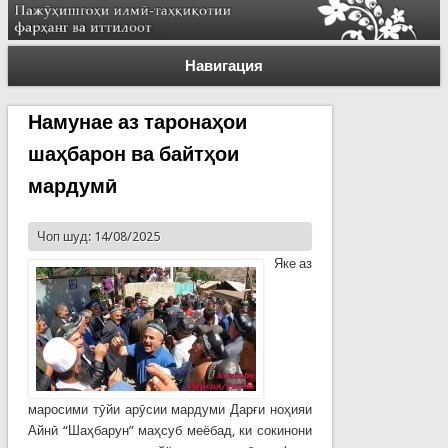
Навигация
Намунае аз таронаҳои
шаҳбарон ва байтҳои
мардумӣ
Чоп шуд: 14/08/2025
Яке аз
маросими тӯйи арӯсии мардуми Дарғи ноҳияи
Айнӣ “Шаҳбарун” маҳсуб меёбад, ки сокинони