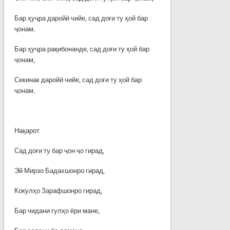
Бар ҳуҷра даройӣ чийе, сад доғи ту ҳой бар
ҷонам.
Бар ҳуҷра рақибонанде, сад доғи ту ҳой бар
ҷонам,
Секинак даройӣ чийе, сад доғи ту ҳой бар
ҷонам.
Нақарот
Сад доғи ту бар ҷон ҷо гирад,
Эй Мирзо Бадахшонро гирад,
Кокулҳо Зарафшонро гирад,
Бар чидани гулҳо ёри мане,