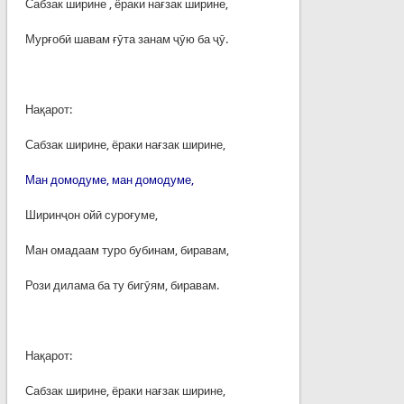
Сабзак ширине , ёраки нағзак ширине,
Мурғобӣ шавам ғӯта занам ҷӯю ба ҷӯ.
Нақарот:
Сабзак ширине, ёраки нағзак ширине,
Ман домодуме, ман домодуме,
Ширинҷон ойӣ суроғуме,
Ман омадаам туро бубинам, биравам,
Рози дилама ба ту бигӯям, биравам.
Нақарот:
Сабзак ширине, ёраки нағзак ширине,