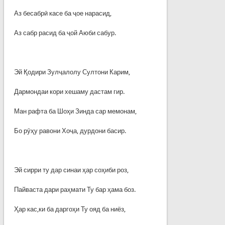
Аз бесабрӣ касе ба ҷое нарасид,
Аз сабр расид ба ҷой Аюби сабур.
Эй Қодири Зулҷалолу Султони Карим,
Дармондаи кори хешаму дастам гир.
Ман рафта ба Шоҳи Зинда сар мемонам,
Бо рӯҳу равони Хоҷа, дурдони басир.
Эй сирри ту дар синаи ҳар соҳиби роз,
Пайваста дари раҳмати Ту бар ҳама боз.
Ҳар кас,ки ба даргоҳи Ту ояд ба ниёз,