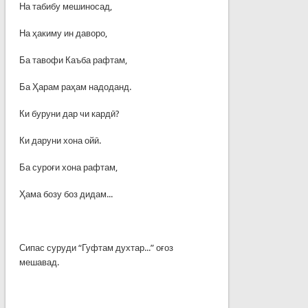
На табибу мешиносад,
На ҳакиму ин даворо,
Ба тавофи Каъба рафтам,
Ба Ҳарам раҳам надоданд.
Ки буруни дар чи кардӣ?
Ки даруни хона ойӣ.
Ба суроғи хона рафтам,
Ҳама бозу боз дидам...
Сипас суруди “Гуфтам духтар...” оғоз
мешавад.