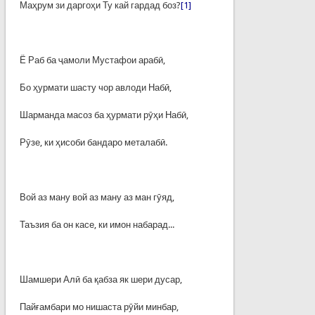
Маҳрум зи даргоҳи Ту кай гардад боз?
[1]
Ё Раб ба ҷамоли Мустафои арабӣ,
Бо ҳурмати шасту чор авлоди Набӣ,
Шарманда масоз ба ҳурмати рӯҳи Набӣ,
Рӯзе, ки ҳисоби бандаро металабӣ.
Вой аз ману вой аз ману аз ман гӯяд,
Таъзия ба он касе, ки имон набарад...
Шамшери Алӣ ба қабза як шери дусар,
Пайғамбари мо нишаста рӯйи минбар,