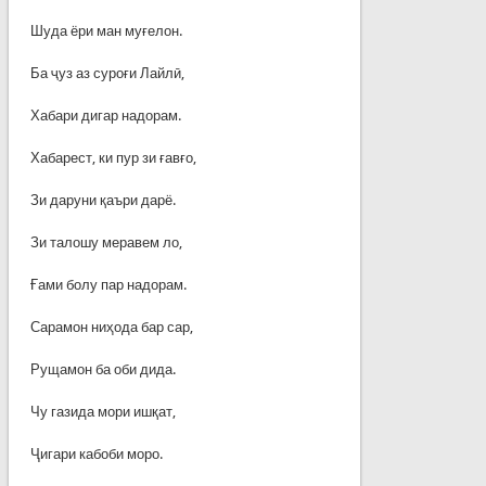
Шуда ёри ман муғелон.
Ба ҷуз аз суроғи Лайлӣ,
Хабари дигар надорам.
Хабарест, ки пур зи ғавғо,
Зи даруни қаъри дарё.
Зи талошу меравем ло,
Ғами болу пар надорам.
Сарамон ниҳода бар сар,
Рущамон ба оби дида.
Чу газида мори ишқат,
Ҷигари кабоби моро.