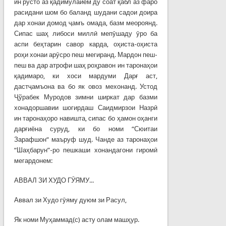
ин русто аз қадимулайём ду соат қабл аз фаро
расидани шом бо баланд шудани садои доира
дар хонаи домод ҷамъ омада, базм меороянд.
Сипас шаҳ либоси миллӣ мепӯшаду ӯро ба
аспи беҳтарин савор карда, оҳиста-оҳиста
роҳи хонаи арӯсро пеш мегиранд. Мардон пеш-
пеш ва дар атрофи шаҳ роҳравон ин таронаҳои
қадимаро, ки хоси мардуми Дарғ аст,
дастҷамъона ва бо як овоз мехонанд. Устод
Ҷўрабек Муродов зимни ширкат дар базми
хонадоршавии шогирдаш Саидмирзои Назрӣ
ин таронаҳоро навишта, сипас бо ҳамон оҳанги
дарғиёна суруд, ки бо номи “Сюитаи
Зарафшон“ маъруф шуд. Чанде аз таронаҳои
“Шаҳбарун”-ро пешкаши хонандагони гиромӣ
мегардонем:
АВВАЛ ЗИ ХУДО ГӮЯМУ...
Аввал зи Худо гӯяму дуюм зи Расул,
Як номи Муҳаммад(с) асту олам машҳур.