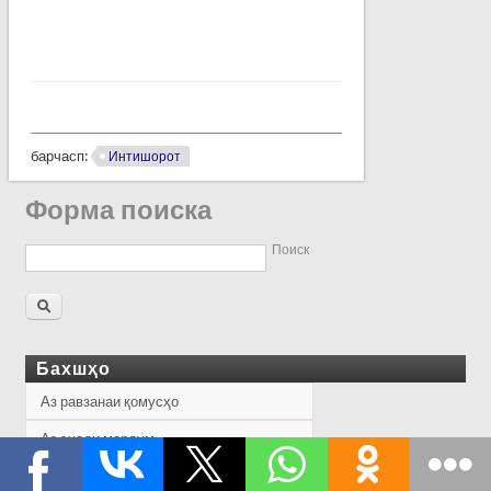
барчасп:
Интишорот
Форма поиска
Поиск
Бахшҳо
Аз равзанаи қомусҳо
Аз эҷоди мардум
Навгониҳо