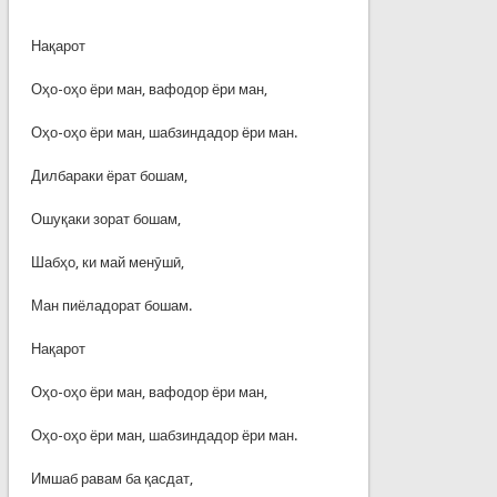
Нақарот
Оҳо-оҳо ёри ман, вафодор ёри ман,
Оҳо-оҳо ёри ман, шабзиндадор ёри ман.
Дилбараки ёрат бошам,
Ошуқаки зорат бошам,
Шабҳо, ки май менӯшӣ,
Ман пиёладорат бошам.
Нақарот
Оҳо-оҳо ёри ман, вафодор ёри ман,
Оҳо-оҳо ёри ман, шабзиндадор ёри ман.
Имшаб равам ба қасдат,