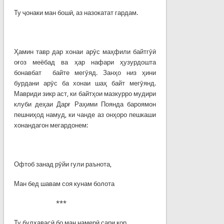
Ту ҷонаки ман бошӣ, аз назокатат гардам.
Ҳамин тавр дар хонаи арӯс маҳфили байтгӯӣ
оғоз меёбад ва ҳар нафари ҳузурдошта
бонавбат байте мегӯяд. Занҳо низ ҳини
бурдани арӯс ба хонаи шаҳ байт мегӯянд.
Мавриди зикр аст, ки байтҳои мазкурро мудири
клуби деҳаи Дарғ Раҳими Поянда бароямон
пешниҳод намуд, ки чанде аз онҳоро пешкаши
хонандагон мегардонем:
Офтоб занад рӯйи гули раънота,
Ман бед шавам соя кунам болота
***
Ту булҳавасӣ бо ман намерӣ сари кор,