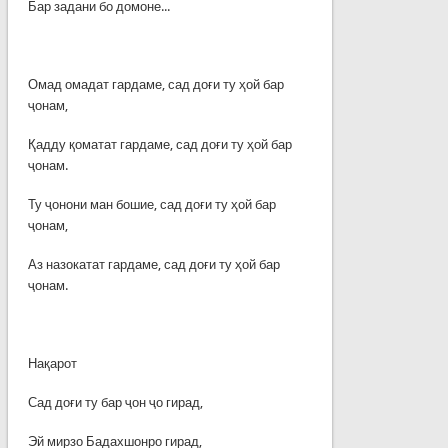
Бар задани бо домоне...
Омад омадат гардаме, сад доғи ту ҳой бар
ҷонам,
Қадду қоматат гардаме, сад доғи ту ҳой бар
ҷонам.
Ту ҷонони ман бошие, сад доғи ту ҳой бар
ҷонам,
Аз назокатат гардаме, сад доғи ту ҳой бар
ҷонам.
Нақарот
Сад доғи ту бар ҷон ҷо гирад,
Эй мирзо Бадахшонро гирад,