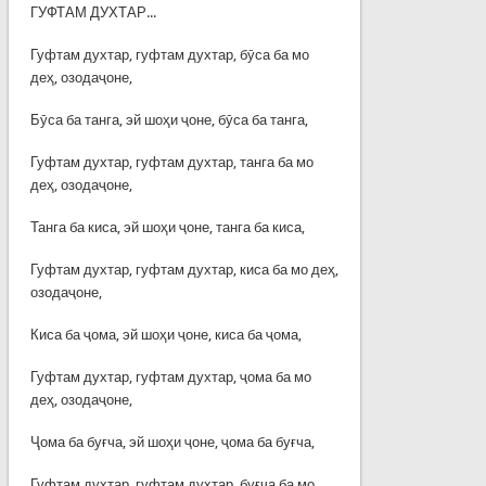
ГУФТАМ ДУХТАР...
Гуфтам духтар, гуфтам духтар, бӯса ба мо
деҳ, озодаҷоне,
Бӯса ба танга, эй шоҳи ҷоне, бӯса ба танга,
Гуфтам духтар, гуфтам духтар, танга ба мо
деҳ, озодаҷоне,
Танга ба киса, эй шоҳи ҷоне, танга ба киса,
Гуфтам духтар, гуфтам духтар, киса ба мо деҳ,
озодаҷоне,
Киса ба ҷома, эй шоҳи ҷоне, киса ба ҷома,
Гуфтам духтар, гуфтам духтар, ҷома ба мо
деҳ, озодаҷоне,
Ҷома ба буғча, эй шоҳи ҷоне, ҷома ба буғча,
Гуфтам духтар, гуфтам духтар, буғча ба мо