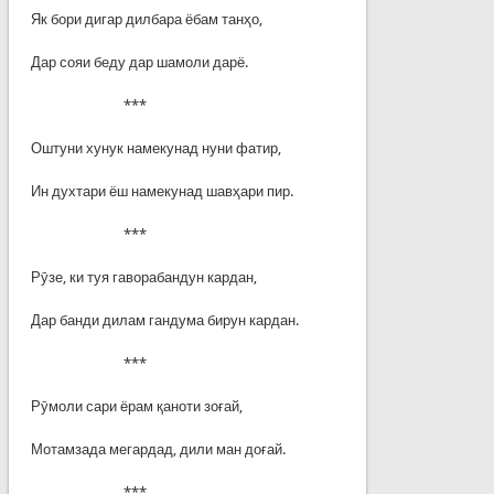
Як бори дигар дилбара ёбам танҳо,
Дар сояи беду дар шамоли дарё.
***
Оштуни хунук намекунад нуни фатир,
Ин духтари ёш намекунад шавҳари пир.
***
Рӯзе, ки туя гаворабандун кардан,
Дар банди дилам гандума бирун кардан.
***
Рӯмоли сари ёрам қаноти зоғай,
Мотамзада мегардад, дили ман доғай.
***