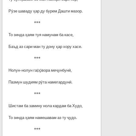
Рӯзе шаваду ҳар ду бурем Дашти мазор.
***
То зинда ҳаям туя намунам ба касе,
Баъд аз сари ман ту дону ҳар хору хасе.
***
Нолун-нолун га(ҳ)вора меҷунбунӣ,
Пазмун шудиям рӯта намегардунӣ.
***
Шистам ба замину нола кардам ба Худо,
То зинда ҳаям намешавам аз ту ҷудо.
***