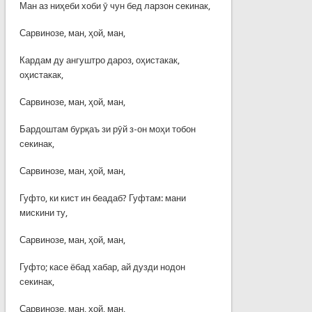
Ман аз ниҳеби хоби ӯ чун бед ларзон секинак,
Сарвинозе, ман, ҳой, ман,
Кардам ду ангуштро дароз, оҳистакак,
оҳистакак,
Сарвинозе, ман, ҳой, ман,
Бардоштам бурқаъ зи рӯй з-он моҳи тобон
секинак,
Сарвинозе, ман, ҳой, ман,
Гуфто, ки кист ин беадаб? Гуфтам: мани
мискини ту,
Сарвинозе, ман, ҳой, ман,
Гуфто; касе ёбад хабар, ай дузди нодон
секинак,
Сарвинозе, ман, ҳой, ман,