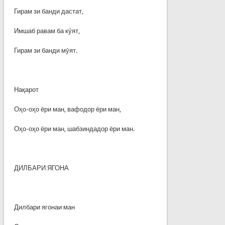
Гирам зи банди дастат,
Имшаб равам ба кӯят,
Гирам зи банди мӯят.
Нақарот
Оҳо-оҳо ёри ман, вафодор ёри ман,
Оҳо-оҳо ёри ман, шабзиндадор ёри ман.
ДИЛБАРИ ЯГОНА
Дилбари ягонаи ман