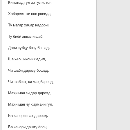
Ки канад гул аз гулистон.
Хабарест, ки нав расида,
Ту магар хабар надорӣ?
Ту биёӣ аввали шаб,
Дари субҳу бозу бошад.
Шаби ошиқони бедил,
Чи шаби дарозу бошад.
Чи шабест, ки маҳ барояд,
Маҳи ман зи дар дарояд.
Маҳи ман чу хирмани гул,
Ба канори шаҳ дарояд.
Ба канори дашту ёбон,