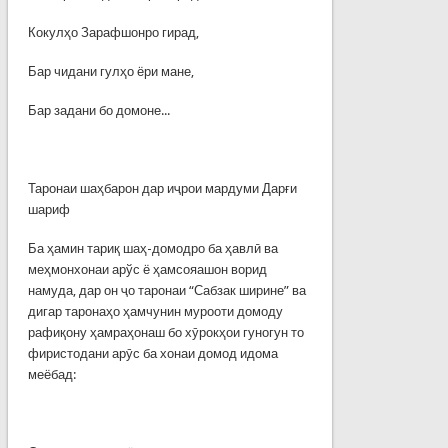
Кокулҳо Зарафшонро гирад,
Бар чидани гулҳо ёри мане,
Бар задани бо домоне...
Таронаи шаҳбарон дар иҷрои мардуми Дарғи
шариф
Ба ҳамин тариқ шаҳ-домодро ба ҳавлӣ ва
меҳмонхонаи арўс ё ҳамсояашон ворид
намуда, дар он ҷо таронаи “Сабзак ширине” ва
дигар таронаҳо ҳамчунин мурооти домоду
рафиқону ҳамраҳонаш бо хӯрокҳои гуногун то
фиристодани арӯс ба хонаи домод идома
меёбад: