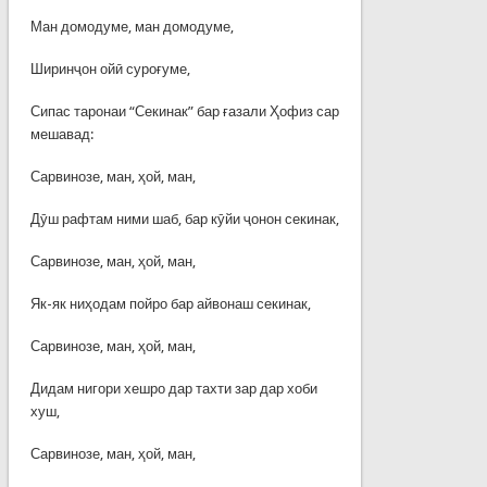
Ман домодуме, ман домодуме,
Ширинҷон ойӣ суроғуме,
Сипас таронаи “Секинак” бар ғазали Ҳофиз сар
мешавад:
Сарвинозе, ман, ҳой, ман,
Дӯш рафтам ними шаб, бар кӯйи ҷонон секинак,
Сарвинозе, ман, ҳой, ман,
Як-як ниҳодам пойро бар айвонаш секинак,
Сарвинозе, ман, ҳой, ман,
Дидам нигори хешро дар тахти зар дар хоби
хуш,
Сарвинозе, ман, ҳой, ман,