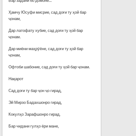
Бар задани бо домоне...
Ҳамчу Юсуфи мисрие, сад доғи ту ҳой бар
ҷонам,
Дар латофату хубие, сад доғи ту ҳой бар
ҷонам.
Дар миёни маҳрӯёне, сад доғи ту ҳой бар
ҷонам,
Офтоби шабоние, сад доғи ту ҳой бар ҷонам.
Нақарот
Сад доғи ту бар ҷон ҷо гирад,
Эй Мирзо Бадахшонро гирад,
Кокулҳо Зарафшонро гирад,
Бар чидани гулҳо ёри мане,