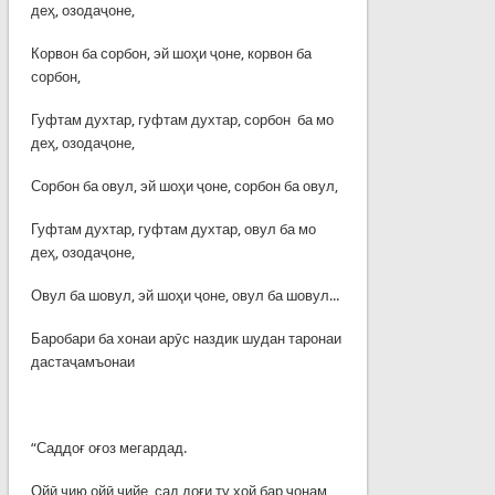
деҳ, озодаҷоне,
Корвон ба сорбон, эй шоҳи ҷоне, корвон ба
сорбон,
Гуфтам духтар, гуфтам духтар, сорбон ба мо
деҳ, озодаҷоне,
Сорбон ба овул, эй шоҳи ҷоне, сорбон ба овул,
Гуфтам духтар, гуфтам духтар, овул ба мо
деҳ, озодаҷоне,
Овул ба шовул, эй шоҳи ҷоне, овул ба шовул...
Баробари ба хонаи арӯс наздик шудан таронаи
дастаҷамъонаи
“Саддоғ оғоз мегардад.
Ойӣ чию ойӣ чийе, сад доғи ту ҳой бар ҷонам,