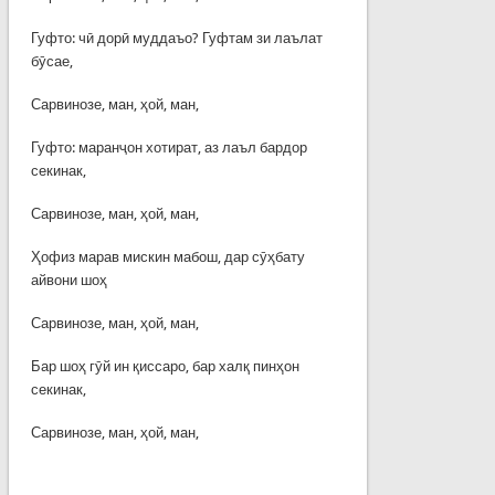
Гуфто: чӣ дорӣ муддаъо? Гуфтам зи лаълат
бӯсае,
Сарвинозе, ман, ҳой, ман,
Гуфто: маранҷон хотират, аз лаъл бардор
секинак,
Сарвинозе, ман, ҳой, ман,
Ҳофиз марав мискин мабош, дар сӯҳбату
айвони шоҳ
Сарвинозе, ман, ҳой, ман,
Бар шоҳ гӯй ин қиссаро, бар халқ пинҳон
секинак,
Сарвинозе, ман, ҳой, ман,