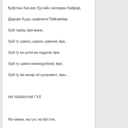
Қуфлаш Ҳасану Ҳусайн, калидаш Ҳайдар,
Дидори Худо, шафоати Пайғамбар.
Ҳой тавба, ёри мане,
Ҳой ту ҳамон, ҳамон, ҳамонӣ, ёре,
Ҳой ту ки ҳоли мо надонӣ, ёре,
Ҳой ту ҳамон номеҳрубонӣ, ёре,
Ҳой ту ба назар чӣ хушнамот, ёре...
НА ЧАМАН НА ГУЛ
На чаман, на гул, на бӯстон,