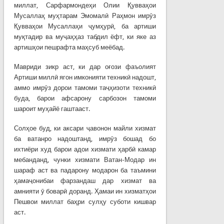
миллат, Сарфармондеҳи Олии Қувваҳои
Мусаллаҳ муҳтарам Эмомалӣ Раҳмон имрӯз
Қувваҳои Мусаллаҳи ҷумҳурӣ, ба артиши
муқтадир ва муҷаҳҳаз табдил ёфт, ки яке аз
артишҳои пешрафта маҳсуб меёбад.
Мавриди зикр аст, ки дар оғози фаъолият
Артиши миллӣ ягон имконияти техникӣ надошт,
аммо имрӯз дорои тамоми таҷҳизоти техникӣ
буда, барои афсарону сарбозон тамоми
шароит муҳайё гаштааст.
Солҳое буд, ки аксари ҷавонон майли хизмат
ба ватанро надоштанд, имрӯз бошад бо
ихтиёри худ барои адои хизмати ҳарбӣ камар
мебанданд, чунки хизмати Ватан-Модар ин
шараф аст ва падарону модарон ба таъмини
ҳамаҷонибаи фарзандаш дар хизмат ва
амнияти ӯ боварӣ доранд. Ҳамаи ин хизматҳои
Пешвои миллат баҳри сулҳу суботи кишвар
аст.