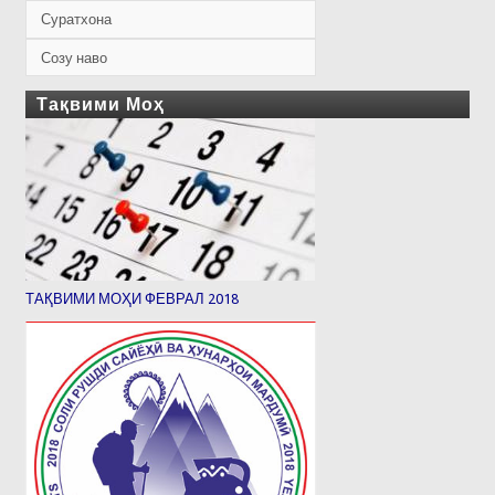
Суратхона
Созу наво
Тақвими Моҳ
ТАҚВИМИ МОҲИ ФЕВРАЛ 2018