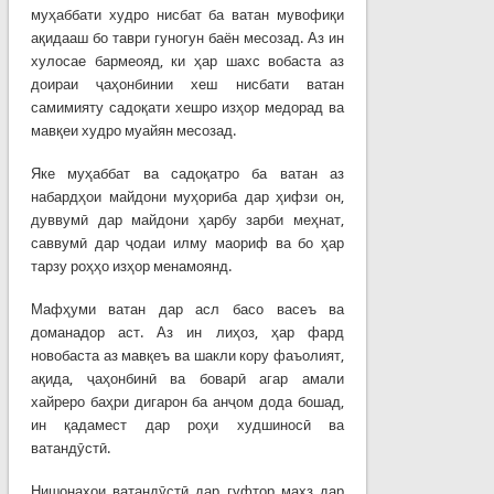
муҳаббати худро нисбат ба ватан мувофиқи
ақидааш бо таври гуногун баён месозад. Аз ин
хулосае бармеояд, ки ҳар шахс вобаста аз
доираи ҷаҳонбинии хеш нисбати ватан
самимияту садоқати хешро изҳор медорад ва
мавқеи худро муайян месозад.
Яке муҳаббат ва садоқатро ба ватан аз
набардҳои майдони муҳориба дар ҳифзи он,
дуввумӣ дар майдони ҳарбу зарби меҳнат,
саввумӣ дар ҷодаи илму маориф ва бо ҳар
тарзу роҳҳо изҳор менамоянд.
Мафҳуми ватан дар асл басо васеъ ва
доманадор аст. Аз ин лиҳоз, ҳар фард
новобаста аз мавқеъ ва шакли кору фаъолият,
ақида, ҷаҳонбинӣ ва боварӣ агар амали
хайреро баҳри дигарон ба анҷом дода бошад,
ин қадамест дар роҳи худшиносӣ ва
ватандӯстӣ.
Нишонаҳои ватандӯстӣ дар гуфтор маҳз дар