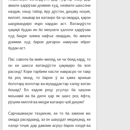
амали ҳаррӯзаи доимии худ, хизмати шахсони
наздик, хешу табор, ёру дӯстон, деҳаву ноҳия,
вилоят, кишвар ва ватанро ба ҷо оварда, қарзи
шаҳрвандиро иҷро кардан аст. Ватандӯсти
ҳақиқӣ будан ин бо меҳнати ҳалоли ҳаррӯзаи
худ баҳри ҷомеа нафъе овардан, бо амали
доимии худ барои дигарон намунаи ибрат
будан аст.
Пас саволе ба миён меояд, ки чи бояд кард, то
он ки шахси ватандӯсти ҳақиқиро ба воя
расонд? Кори тарбияи насли наврасро чи тавр
ба роҳ монд, то барои ӯ аз ҳама арзиши
болотару волотар ва муқаддастар халқу ватан
бошад? Бо кадом роҳу усулҳо ба ҷаҳони
маънавӣ ва ба дили ҳар як шахс роҳ ёфта,
рӯҳияи миллӣ ва меҳри ватанро ҷой диҳем?
Сарчашмаҳои таърихие, ки то ба замони мо
омада расидаанд, аз он шаҳодат медиҳанд, ки
халқи тоҷик дар давоми асрҳо барои озодӣ ва