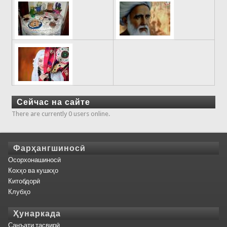
Сейчас на сайте
There are currently 0 users online.
Фарҳангшиносӣ
Осорхонашиносӣ
Кохҳо ва кушкҳо
Китобдорӣ
Клубҳо
Ҳунаркада
Санъати тасвирӣ