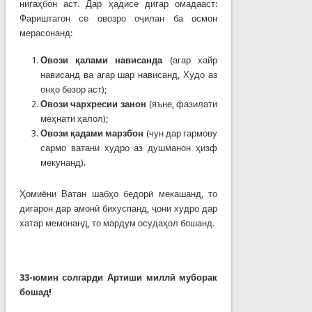
нигаҳбон аст. Дар ҳадисе дигар омадааст:
Фариштагон се овозро оҷилан ба осмон
мерасонанд:
Овози қалами нависанда
(агар хайр
нависанд ва агар шар нависанд, Худо аз
онҳо безор аст);
Овози чархресии занон
(яъне, фазилати
меҳнати ҳалол);
Овози қадами марзбон
(чун дар гармову
сармо ватани худро аз душманон ҳизф
мекунанд).
Ҳомиёни Ватан шабҳо бедорӣ мекашанд, то
дигарон дар амонӣ бихуспанд, ҷони худро дар
хатар мемонанд, то мардум осудаҳол бошанд.
33-юмин
сол
гарди
Артиши миллӣ муборак
бошад!