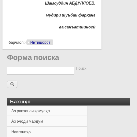
Шамсуддин АБДУЛЛОЕВ,
мудири шуъбаи фарҳанг
ва санъатшиносӣ
барчасп:
Интишорот
Форма поиска
Поиск
Бахшҳо
Аз равзанаи қомусҳо
Аз эҷоди мардум
Навгониҳо