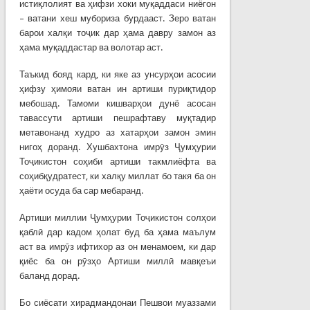
истиқлолият ва ҳифзи хоки муқаддаси ниёгон
– ватани хеш мубориза бурдааст. Зеро ватан
барои халқи тоҷик дар ҳама давру замон аз
ҳама муқаддастар ва волотар аст.
Таъкид бояд кард, ки яке аз унсурҳои асосии
ҳифзу ҳимояи ватан ин артиши пуриқтидор
мебошад. Тамоми кишварҳои дунё асосан
тавассути артиши пешрафтаву муқтадир
метавонанд худро аз хатарҳои замон эмин
нигоҳ доранд. Хушбахтона имрӯз Ҷумҳурии
Тоҷикистон соҳиби артиши такмлиёфта ва
соҳибқудратест, ки халқу миллат бо такя ба он
ҳаёти осуда ба сар мебаранд.
Артиши миллии Ҷумҳурии Тоҷикистон солҳои
қаблӣ дар кадом ҳолат буд ба ҳама маълум
аст ва имрӯз ифтихор аз он менамоем, ки дар
қиёс ба он рӯзҳо Артиши миллӣ мавқеъи
баланд дорад.
Бо сиёсати хирадмандонаи Пешвои муаззами