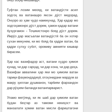
онҳо зоҳир мешавад».
Гуфтан лозим меояд, ки ватандӯсти асил
зодгоҳ ва ватанашро яксон дӯст медорад.
Онҳоро аз ҳам ҷудо намекунад. Ҳар қадар мо
зодгоҳамонро дӯст дорем, ҳамон қадар ватани
бузургамон – Тоҷикистонро бояд дӯст дорем.
Имрӯз дар масъалаи ватандӯстӣ ба он хотир
сухан мекунем, ки мо бояд ба қадри ватан, ба
қадри сулҳу субот, оромиву амнияти кишвар
бирасем.
Ҳар кас вазифадор аст, ватани худро ҳимоя
кунад, чи дар сарҳад, чи дар хона, чи дар деҳа.
Вазифаи аввалини ҳар яки мо ҳимояи ватан
тариқи фаҳмондадиҳӣ, огоҳонидани мардум аз
макру ҳиллаи душманон, тарбияи фарзандон
дар рӯҳияи баланди ватанпарварист.
Уламо мегӯянд, ки як шаб дар ҳимояи ватан
будан беҳтар аз тамоми некиҳост ва
манзалати ҳомии ватан мисли фариштагони