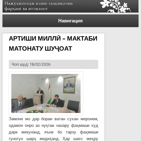
Навигация
АРТИШИ МИЛЛӢ – МАКТАБИ
МАТОНАТУ ШУҶОАТ
Чоп шуд: 18/02/2026
Замоне мо дар бораи ватан сухан меронем,
одамон онро аз нуқтаи назару фаҳмиши худ
дарк мекунанд, яъне бо тарзу фаҳмиши
гуногун шарҳ медиҳанд. Ҳар шахс меҳру