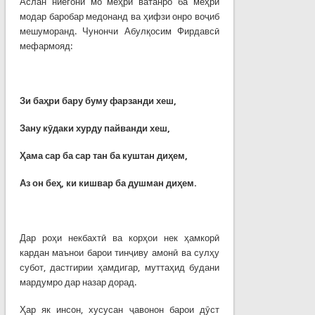
Аслан ниёгони мо меҳри ватанро ба меҳри
модар баробар медонанд ва ҳифзи онро воҷиб
мешуморанд. Чунончи Абулқосим Фирдавсӣ
мефармояд:
Зи баҳри бару буму фарзанди хеш,
Зану кӯдаки хурду пайванди хеш,
Ҳама сар ба сар тан ба куштан диҳем,
Аз он беҳ, ки кишвар ба душман диҳем.
Дар роҳи некбахтӣ ва корҳои нек ҳамкорӣ
кардан маънои барои тинҷиву амонӣ ва сулҳу
субот, дастгирии ҳамдигар, муттаҳид будани
мардумро дар назар дорад.
Ҳар як инсон, хусусан ҷавонон барои дӯст