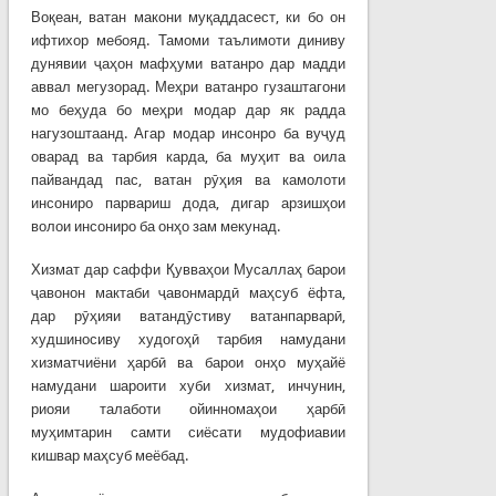
Воқеан, ватан макони муқаддасест, ки бо он
ифтихор мебояд. Тамоми таълимоти диниву
дунявии ҷаҳон мафҳуми ватанро дар мадди
аввал мегузорад. Меҳри ватанро гузаштагони
мо беҳуда бо меҳри модар дар як радда
нагузоштаанд. Агар модар инсонро ба вуҷуд
оварад ва тарбия карда, ба муҳит ва оила
пайвандад пас, ватан рӯҳия ва камолоти
инсониро парвариш дода, дигар арзишҳои
волои инсониро ба онҳо зам мекунад.
Хизмат дар саффи Қувваҳои Мусаллаҳ барои
ҷавонон мактаби ҷавонмардӣ маҳсуб ёфта,
дар рӯҳияи ватандӯстиву ватанпарварӣ,
худшиносиву худогоҳӣ тарбия намудани
хизматчиёни ҳарбӣ ва барои онҳо муҳайё
намудани шароити хуби хизмат, инчунин,
риояи талаботи ойинномаҳои ҳарбӣ
муҳимтарин самти сиёсати мудофиавии
кишвар маҳсуб меёбад.