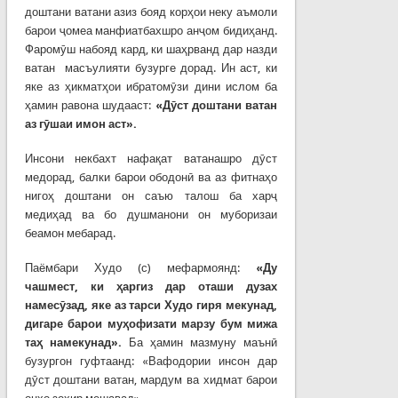
доштани ватани азиз бояд корҳои неку аъмоли
барои ҷомеа манфиатбахшро анҷом бидиҳанд.
Фаромӯш набояд кард, ки шаҳрванд дар назди
ватан масъулияти бузурге дорад. Ин аст, ки
яке аз ҳикматҳои ибратомӯзи дини ислом ба
ҳамин равона шудааст:
«Дӯст доштани ватан
аз гӯшаи имон аст».
Инсони некбахт нафақат ватанашро дӯст
медорад, балки барои ободонӣ ва аз фитнаҳо
нигоҳ доштани он саъю талош ба харҷ
медиҳад ва бо душманони он муборизаи
беамон мебарад.
Паёмбари Худо (с) мефармоянд:
«Ду
чашмест, ки ҳаргиз дар оташи дузах
намесӯзад, яке аз тарси Худо гиря мекунад,
дигаре барои муҳофизати марзу бум мижа
таҳ намекунад».
Ба ҳамин мазмуну маънӣ
бузургон гуфтаанд: «Вафодории инсон дар
дӯст доштани ватан, мардум ва хидмат барои