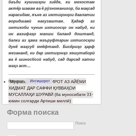
баъди кушишҳои зиёде, ки мехостам
актёр шавам ва ё рӯзноманигор, ба мақсад
нарасидам, яъне аз имтиҳонҳои давлатии
воридшавӣ нагузаштам. Ҳадаф аз
интихоби чунин ихтисосҳо он набуд, ки
ин вазифаҳо маоши баланд доштанд,
балки аз ҳама маъруфтарин ихтисосҳои
дунё маҳсуб меёфтанд. Бисёриҳо ҳарф
мезананд, ки дар имтиҳонҳо хешутаборӣ
ва ё шиносбозӣ набуд, сад дарсад хатои
маҳз аст...
барчасп:
Интишорот
Муфассалтар
о ХОТИРОТ АЗ АЙЁМИ
ХИДМАТ ДАР САФФИ ҚУВВАҲОИ
МУСАЛЛАҲИ ШУРАВӢ (ба муносибати 33-
юмин солгарди Артиши миллӣ)
Форма поиска
Поиск