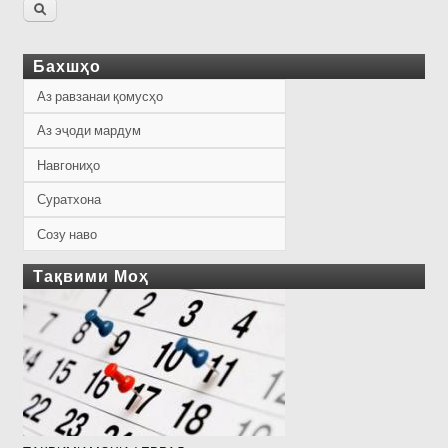
Бахшҳо
Аз равзанаи қомусҳо
Аз эҷоди мардум
Навгониҳо
Суратхона
Созу наво
Тақвими Моҳ