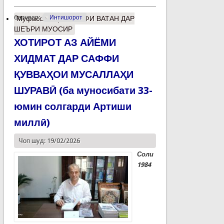
барчасп:
Интишорот
Муфассалтар
о ВАСФИ ВАТАН ДАР
ШЕЪРИ МУОСИР
ХОТИРОТ АЗ АЙЁМИ
ХИДМАТ ДАР САФФИ
ҚУВВАҲОИ МУСАЛЛАҲИ
ШУРАВӢ (ба муносибати 33-
юмин солгарди Артиши
миллӣ)
Чоп шуд: 19/02/2026
Соли
1984