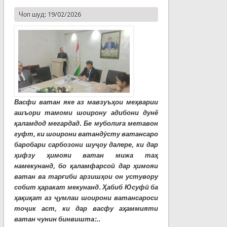
Чоп шуд: 19/02/2026
Васфи ватан яке аз мавзуъҳои меҳварии
ашъори тамоми шоирону адибони дунё
қаламдод мегардад. Бе муболиға метавон
гуфт, ки шоирони ватандӯсту ватансаро
баробари сарбозони шуҷоу далере, ки дар
ҳифзу ҳимояи ватан мижа таҳ
намекунанд, бо қаламфарсоӣ дар ҳимояи
ватан ва тарғиби арзишҳои он устувору
собит ҳаракат мекунанд. Ҳабиб Юсуфӣ ба
ҳақиқат аз ҷумлаи шоирони ватансароси
тоҷик аст, ки дар васфу аҳаммияти
ватан чунин бинвишта:..