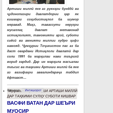
Артиши миллӣ яке аз рукнҳои бунёдӣ ва
ҷудонопазири давлатдории ҳар як
кишвари соҳибистиқлол ба шумор
меравад. Маҳз, тавассути неруҳои
мусаллаҳ давлат метавонад
истиқлолият, тамомияти арзӣ, суботи
сиёсӣ ва амнияти миллии худро ҳифз
намояд. Ҷумҳурии Тоҷикистон пас аз ба
даст овардани Истиқлоли давлатӣ дар
соли 1991 ба марҳилаи нави таърихӣ
ворид гардид. Дар ин марҳила масъалаи
таъсис ва таҳкими Артиши миллӣ ба яке
аз вазифаҳои аввалиндараҷа табдил
ёфтааст...
барчасп:
Интишорот
Муфассалтар
о НАҚШИ АРТИШИ МИЛЛӢ
ДАР ТАҲКИМИ СУЛҲУ СУБОТИ КИШВАР
ВАСФИ ВАТАН ДАР ШЕЪРИ
МУОСИР