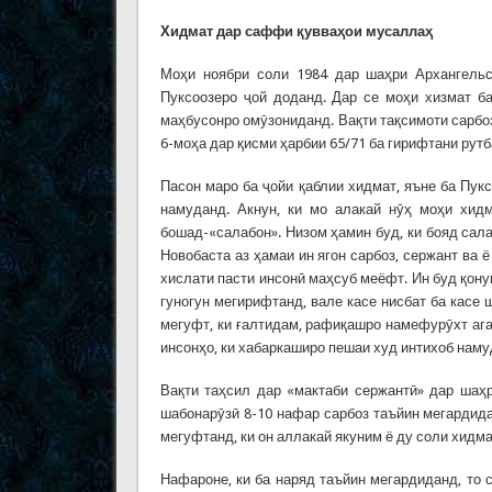
Хидмат дар саффи қувваҳои мусаллаҳ
Моҳи ноябри соли 1984 дар шаҳри Архангельс
Пуксоозеро ҷой доданд. Дар се моҳи хизмат ба
маҳбусонро омӯзониданд. Вақти тақсимоти сарбо
6-моҳа дар қисми ҳарбии 65/71 ба гирифтани ру
Пасон маро ба ҷойи қаблии хидмат, яъне ба Пук
намуданд. Акнун, ки мо алакай нӯҳ моҳи хидм
бошад-«салабон». Низом ҳамин буд, ки бояд сал
Новобаста аз ҳамаи ин ягон сарбоз, сержант ва 
хислати пасти инсонӣ маҳсуб меёфт. Ин буд қон
гуногун мегирифтанд, вале касе нисбат ба касе 
мегуфт, ки ғалтидам, рафиқашро намефурӯхт ага
инсонҳо, ки хабаркаширо пешаи худ интихоб наму
Вақти таҳсил дар «мактаби сержантӣ» дар шаҳр
шабонарӯзӣ 8-10 нафар сарбоз таъйин мегардидан
мегуфтанд, ки он аллакай якуним ё ду соли хидма
Нафароне, ки ба наряд таъйин мегардиданд, то с