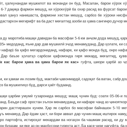
т, ҳалкунандаи мушкилот ва монанди он буд. Масалан, барои хӯрок х
 6-7 дақиқа фармон мешуд, ки хӯрокхӯрӣ ба охир расид ва фурсат барои
ввал ҳануз нанишаста, фармони хестан мешуд, сарбоз бе хӯроки нисф
и дастархон мегирифт ва ба даст меғалтид азоби аз ҳама сангинро дучор 
та ду маротиба машқи давидан ба масофаи 5-6 км анҷом дода мешуд, қар
105» медоданд, яъне дар дав мушкилӣ эҷод менамуданд. Дар ҳолате, ки с
0 нафар) ба қафо мегардониданд, нафаре, ки қафо монда буд, онро наф
 Дар баъзе ҳолатҳо сарбози қафомонда гиря мекард, меғалтид, қув
к кас барои ҳама ва ҳама барои як кас»
гуфта, шиори ҳарбӣ аз ҷ
, ки ҳамаи ин лозим буд, мактаби ҷавонмардӣ, садоқат ба ватан, сабр до
оз ба мушкилиҳо буд, дарси ҳаёт будаанд.
ашқи ҳарбии умумӣ гузаронида мешуд; машқ чунин буд: соати 05-06-и п
данд. Баъди саф оростан эълон менамуданд, ки нафаре чанд аз ҷинояткор
арин дастгирашон кунем. Ҳар як сарбоз бо масофаи байнашон 5-10 ме
руъ менамуд. Дар ёдам ҳаст, ки бори аввал дар чунин машқ иштирок нам
ро партофта, истироҳат мекардам ва ногаҳон ба чашмам расид, ки ду 
он бурдам, ки яке аз он маҳбусони гурехта аст. Ба касе чизе нагуфта, ба 