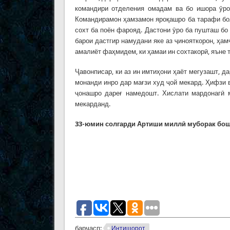
командири отделения омадам ва бо ишора ӯро 
Командирамон ҳамзамон яроқашро ба тарафи бол
сохт ба поён фарояд. Дастони ӯро ба пушташ бо
барои дастгир намудани яке аз ҷинояткорон, ҳа
амалиёт фаҳмидем, ки ҳамаи ин сохтакорӣ, яъне 
Ҷавонписар, ки аз ин имтиҳони ҳаёт мегузашт, д
монанди инро дар мағзи худ ҷой мекард. Ҳифзи 
ҷонашро дареғ намедошт. Хислати мардонагӣ м
мекарданд.
33-юмин
сол
гарди
Артиши миллӣ муборак бош
барчасп:
Интишорот