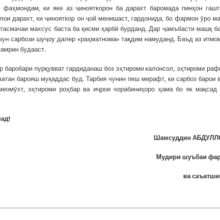
фаҳмондам, ки яке аз ҷинояткорон ба дарахт баромада пинҳон гашт
ои дарахт, ки ҷинояткор он ҷой менишаст, гардонида, бо фармон ӯро м
 тасмачаи махсус баста ба қисми ҳарбӣ бурданд. Дар ҷамъбасти машқ б
мчун сарбози шуҷоу далер «раҳматнома» тақдим намуданд. Баъд аз итмо
тамрин будааст.
ар баробари пурқувват гардиданаш боз эҳтироми калонсол, эҳтироми раф
ватан барояш муқаддас буд. Тарбия чунин пеш мерафт, ки сарбоз барои 
еомӯхт, эҳтироми роҳбар ва иҷрои чорабиниҳоро ҳама бо як мақсад
ад!
Шамсуддин АБДУЛЛ
Мудири шуъбаи фар
ва саъатши