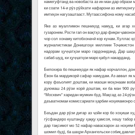
намегуфтанд ва новобаста аз ин ман дар образи 
ки соати 14-и рӯз рӯйхати нафарони аз имтиҳон
имтиҳон нагузаштааст. Мутаассифона ному насаби
Яке аз муаллимон пешниҳод намуд, ки агар х
гузаронем. Рости гап он вақтҳо дар фикри ҷавоно
чор сол хонаму китобхоначӣ кор кунам. Хуллас қ
журналистикаи Донишгоҳи миллиии Тоҷикистон 
надорам ҳуҷҷатҳои маро гардониданд. Дар шаҳо
сабаб шуд, ки ҳуҷҷатҳои маро қабул накарданд.
Билохира бо пешниҳоди як нафар корчаллон, до
Ёвон ба мардикорӣ сафар намудам. Аз аввал як м
кору фаъолият доштам, ки маоши моҳонаам воба
дуюмаш 24 рӯзи корӣ доштам, ки ба ман 900 ру
“Москвич” харидан мумкин буд. Мақсад аз 24 рӯзи 
даъватномаи комиссариати ҳарбии ноҳияамонро ов
Баъдан дар рӯзи дигар аз ҷойи кор бо хоҳиши х
гӯсфандеро куштанду ҳаққу ҳамсоя, хешу табор
дар тақсимот мо 52 нафар наваскарон аз ноҳияи 
шомил буд), ба шаҳри Архангельски собиқ давла