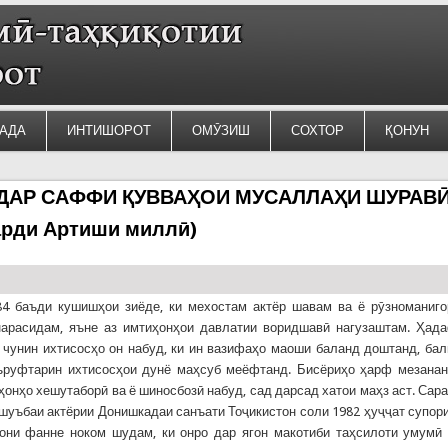
АДА
ИНТИШОРОТ
ОМӮЗИШ
СОХТОР
ҚОНУН
 ДАР САФФИ ҚУВВАҲОИ МУСАЛЛАҲИ ШУРАВ
арди Артиши миллӣ)
4 баъди кушишҳои зиёде, ки мехостам актёр шавам ва ё рӯзноманиго
нарасидам, яъне аз имтиҳонҳои давлатии воридшавӣ нагузаштам. Ҳад
 чунин ихтисосҳо он набуд, ки ин вазифаҳо маоши баланд доштанд, бал
ъруфтарин ихтисосҳои дунё маҳсуб меёфтанд. Бисёриҳо ҳарф мезанан
ҳонҳо хешутаборӣ ва ё шиносбозӣ набуд, сад дарсад хатои маҳз аст. Сар
 шуъбаи актёрии Донишкадаи санъати Тоҷикистон соли 1982 ҳуҷҷат супор
они фанне ноком шудам, ки онро дар ягон макотиби таҳсилоти умумӣ