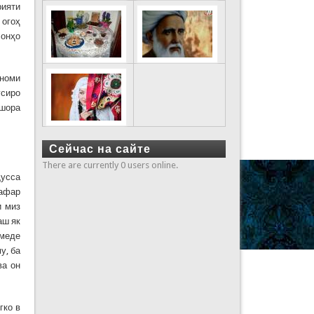
рияти
 огоҳ
 онҳо
 номи
усиро
ишора
Сейчас на сайте
There are currently 0 users online.
ҷусса
нафар
и миз
аш як
умеде
у, ба
ва он
гко в