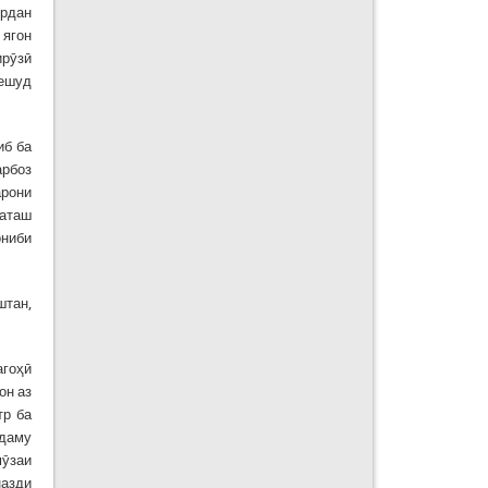
ӯрдан
 ягон
ирӯзӣ
мешуд
иб ба
арбоз
арони
ваташ
ониби
штан,
агоҳӣ
он аз
тр ба
удаму
мӯзаи
назди