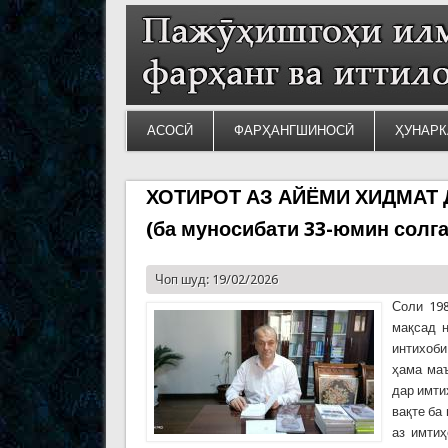
АСОСӢ
ФАРҲАНГШИНОСӢ
ҲУНАРК
ХОТИРОТ АЗ АЙЁМИ ХИДМАТ
(ба муносибати 33-юмин солг
Чоп шуд: 19/02/2026
Соли 198
мақсад 
интихоби
ҳама ма
дар имти
вақте ба
аз имтиҳ