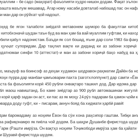
муаллим – бе садо (маҳорат) фаъолияти худро нишон додам. Фақат эълон
гузашта маълум мешавад. Агар ному насаби довталаб набошад пас он наф
 ман дар он рӯйхат ҷой надошт.
оҳед бе ягон талаботи зиёдатӣ метавонем шуморо ба факултаи кито
н китобхоначӣ шудан таън буд ва ман ҳам ба вай муаллим гуфтам, ки нахо
обили қабул надонистам. Баъди як сол бошад, яъне дар соли 1983 ба фак
ҳуҷҷат супоридам. Дар таҳлил вақте ки диданд ки аз забони хориҷӣ
датномаи синфи 10 (аттестат)-и ман аз забони хориҷӣ баҳо набуд ва 
но, маъруф ва боинсоф аз деҳаи худамон шодравон раҳматии Дайён ба н
оҳи пурра дар манбаи ҷамъоварии пахта (заготхлоппункт) дар самти «Ёв
ста ба фаъолияти корӣ 450 рубли онвақтаро ташкил дод. Дар идома дар
бл маош навиштанд. Бо каме зиёдтар аз 900 рубл автомашинаи жигулӣ
корӣ ҳарф задан он аст, ки пас аз як моҳу 24 рӯз падарам ба ҳамон ҷойи 
арда доду гуфт, ки – писарам, акнун бояд ба хидмати ҳарбӣ равӣ!
удам баромадаму аз ноҳияи Ёвон ба сӯи хона раҳсипор гаштам. Тибқи ан
 ва рафиқонамро як пиёла чой додем. Ба шаҳри Душанбе фиристода шуд
Ғарм (Рашти имрӯза. Он вақтҳо ноҳияи Тоҷикободи имрӯза ҳам ба ҳайати
ти Шуравӣ фиристода шудем.