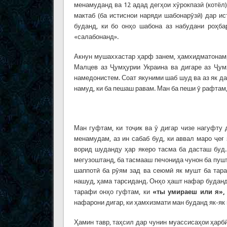
менамуданд ва 12 адад дегҳои хӯрокпазӣ (котёл
мактаб (ба истиснои наряди шабонарӯзӣ) дар и
буданд, ки бо онҳо шабона аз набудани роҳба
«салабонанд».
Акнун мушаххастар ҳарф занем, ҳамхидматонамр
Малцев аз Ҷумҳурии Украина ва дигаре аз Ҷум
намедонистем. Соат якуними шаб шуд ва аз як да
намуд, ки ба пешаш равам. Ман ба пеши ӯ рафтам, 
Ман гуфтам, ки тоҷик ва ӯ дигар чизе нагуфту
менамудам, аз ин сабаб буд, ки аввал маро ҷеғ
ворид шуданду ҳар якеро тасма ба дасташ буд.
мегузоштанд, ба тасмааш печонида чунон ба пушт
шаппотӣ ба рӯям зад ва сеюмӣ як мушт ба тара
нашуд, ҳама тарсиданд. Онҳо ҳашт нафар буданду
тарафи онҳо гуфтам, ки
«ты умираеш или я»
нафарони дигар, ки ҳамхизмати ман буданд як-як
Ҳамин тавр, таҳсил дар чунин муассисаҳои ҳарбӣ