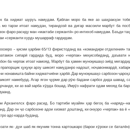
к ба хидмат шуруъ намудам. Қаблан моро ба яке аз шаҳракҳои тоб
 мо тарзи итоат намудан, тирандозӣ ва дигар масоили марбут ба пос
зон фаро расиду ман «мактаби сержантӣ»-ро интихоб намудам. Баъди та
тбаи «сержанти хурд» мушарраф гардидам.
соозеро – қисми ҳарбии 65/13 фиристоданд ва «командири отделения» т
атамон сипарӣ гардида буд, моро «черпак» меҳисобиданд, даъвати 
абон ба черпак итоат намояд. Марбут ба ҳамин муноқишаҳо зиёд мегарди
ё прапорщик ҳуқуқи арзу шикоят намуданро надошт, ноҷавонмардӣ, хабар
уни нонавишта байни хидматчиёни ҳарбӣ. Дар муноқишаҳо сарбозон ҷароҳ
шикоят намебурд. Агар ягон ҷурме дар рӯю бадани сарбоз дида шавад, с
рчанде, ки аз вай зарба хӯрда бошад. Имрӯз нафрати одам меояд ба бар
даанд.
и Архангелск фаро расид. Бо тартиби муайян ҳар бегоҳ ба «наряд»-н
д. Дар он ҷо сарбозоне адои хизмат доштанд, ки онҳоро «черпак» ва ё 
тро адо карда буданд.
оати як- дуи шаб як-якуним тонна картошкаро (барои хӯроки се баталён)