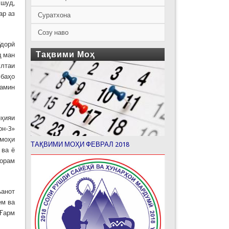
 шуд,
ар аз
Суратхона
Созу наво
бдорӣ
Тақвими Моҳ
д ман
ултаи
 баҳо
ҳамин
оҳияи
он-3»
 моҳи
ТАҚВИМИ МОҲИ ФЕВРАЛ 2018
 ва ё
корам
ъанот
ем ва
 Ғарм