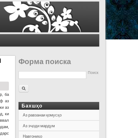
Ӣ
Форма поиска
Поиск
р, ба
аф аз
Бахшҳо
ки аз
д, ки
Аз равзанаи қомусҳо
аввал
Аз эҷоди мардум
идам,
 дарс
Навгониҳо