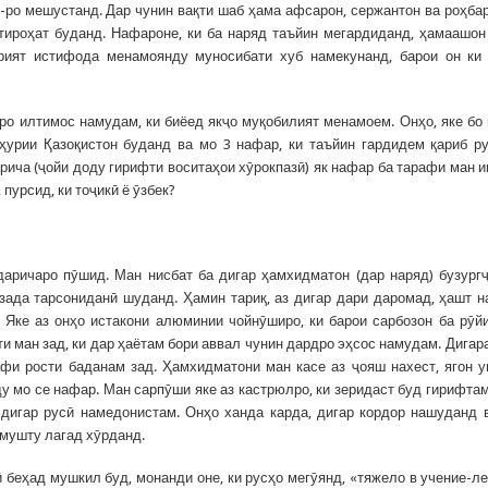
)-ро мешустанд. Дар чунин вақти шаб ҳама афсарон, сержантон ва роҳба
стироҳат буданд. Нафароне, ки ба наряд таъйин мегардиданд, ҳамаашон
рият истифода менамоянду муносибати хуб намекунанд, барои он ки
о илтимос намудам, ки биёед якҷо муқобилият менамоем. Онҳо, яке бо
ҳурии Қазоқистон буданд ва мо 3 нафар, ки таъйин гардидем қариб р
рича (ҷойи доду гирифти воситаҳои хӯрокпазӣ) як нафар ба тарафи ман 
пурсид, ки тоҷикӣ ё ӯзбек?
 даричаро пӯшид. Ман нисбат ба дигар ҳамхидматон (дар наряд) бузург
 зада тарсониданӣ шуданд. Ҳамин тариқ, аз дигар дари даромад, ҳашт 
 Яке аз онҳо истакони алюминии чойнӯширо, ки барои сарбозон ба рӯй
и ман зад, ки дар ҳаётам бори аввал чунин дардро эҳсос намудам. Дигар
фи рости баданам зад. Ҳамхидматони ман касе аз ҷояш нахест, ягон 
 мо се нафар. Ман сарпӯши яке аз кастрюлро, ки зеридаст буд гирифтам
,
дигар русӣ намедонистам. Онҳо ханда карда, дигар кордор нашуданд 
 мушту лагад хӯрданд.
 беҳад мушкил буд, монанди оне, ки русҳо мегӯянд, «тяжело в учение-ле