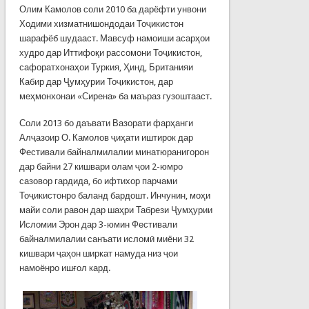
Олим Камолов соли 2010 ба дарёфти унвони
Ходими хизматнишондодаи Тоҷикистон
шарафёб шудааст. Мавсуф намоиши асарҳои
худро дар Иттифоқи рассомони Тоҷикистон,
сафоратхонаҳои Туркия, Ҳинд, Британияи
Кабир дар Ҷумҳурии Тоҷикистон, дар
меҳмонхонаи «Сирена» ба маъраз гузоштааст.
Соли 2013 бо даъвати Вазорати фарҳанги
Алҷазоир О. Камолов ҷиҳати иштирок дар
Фестивали байналмилалии минатюранигорон
дар байни 27 кишвари олам ҷои 2-юмро
сазовор гардида, бо ифтихор парчами
Тоҷикистонро баланд бардошт. Инчунин, моҳи
майи соли равон дар шаҳри Табрези Ҷумҳурии
Исломии Эрон дар 3-юмин Фестивали
байналмилалии санъати исломӣ миёни 32
кишвари ҷаҳон ширкат намуда низ ҷои
намоёнро ишғол кард.