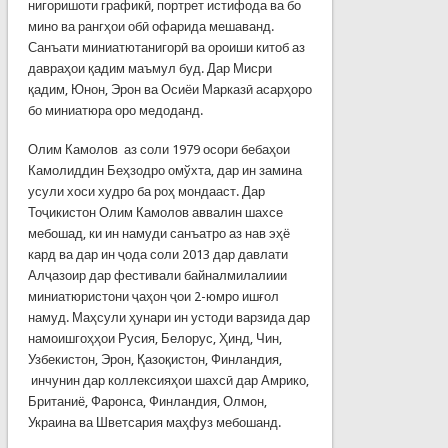
нигоришоти графикӣ, портрет истифода ва бо
мино ва рангҳои обӣ офарида мешаванд.
Санъати миниатютанигорӣ ва ороиши китоб аз
давраҳои қадим маъмул буд. Дар Мисри
қадим, Юнон, Эрон ва Осиёи Марказӣ асарҳоро
бо миниатюра оро медоданд.
Олим Камолов аз соли 1979 осори бебаҳои
Камолиддин Беҳзодро омўхта, дар ин замина
усули хоси худро ба роҳ мондааст. Дар
Тоҷикистон Олим Камолов аввалин шахсе
мебошад, ки ин намуди санъатро аз нав эҳё
кард ва дар ин ҷода соли 2013 дар давлати
Алҷазоир дар фестивали байналмилалиии
миниатюристони ҷаҳон ҷои 2-юмро ишғол
намуд. Маҳсули ҳунари ин устоди варзида дар
намоишгоҳҳои Русия, Белорус, Ҳинд, Чин,
Узбекистон, Эрон, Қазоқистон, Финландия,
инчунин дар коллексияҳои шахсӣ дар Амрико,
Британиё, Фаронса, Финландия, Олмон,
Украина ва Шветсария маҳфуз мебошанд.