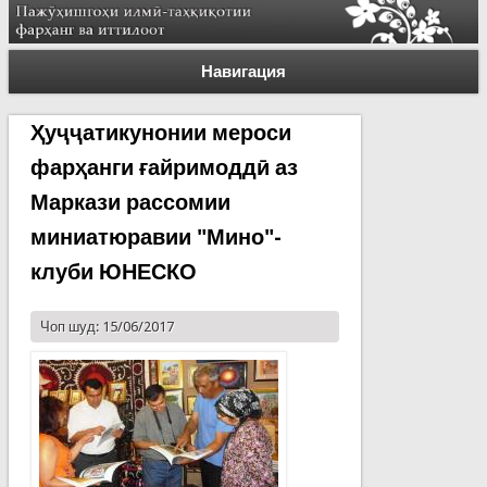
Навигация
Ҳуҷҷатикунонии мероси
фарҳанги ғайримоддӣ аз
Маркази рассомии
миниатюравии "Мино"-
клуби ЮНЕСКО
Чоп шуд: 15/06/2017