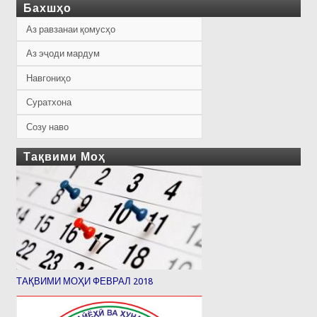
Бахшҳо
Аз равзанаи қомусҳо
Аз эҷоди мардум
Навгониҳо
Суратхона
Созу наво
Тақвими Моҳ
ТАҚВИМИ МОҲИ ФЕВРАЛ 2018