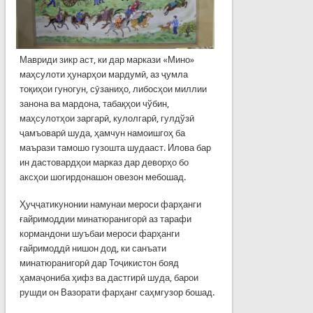
Мавриди зикр аст, ки дар маркази «Мино»
маҳсулоти ҳунарҳои мардумӣ, аз ҷумла
тоқиҳои гуногун, сӯзаниҳо, либосҳои миллии
занона ва мардона, табақҳои чўбин,
маҳсулотҳои заргарӣ, кулолгарӣ, гулдўзӣ
ҷамъоварӣ шуда, ҳамчун намоишгоҳ ба
маърази тамошо гузошта шудааст. Илова бар
ин дастовардҳои марказ дар деворҳо бо
аксҳои шогирдонашон овезон мебошад.
Ҳуҷҷатикунонии намунаи мероси фарҳанги
ғайримоддии минатюранигорӣ аз тарафи
кормандони шуъбаи мероси фарҳанги
ғайримоддӣ нишон дод, ки санъати
минатюранигорӣ дар Тоҷикистон бояд
ҳамаҷониба ҳифз ва дастгирӣ шуда, барои
рушди он Вазорати фарҳанг саҳмгузор бошад.