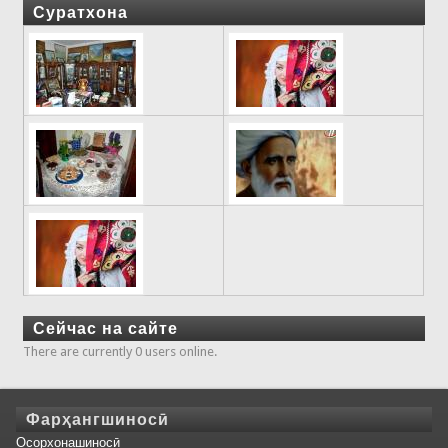
Суратхона
Сейчас на сайте
There are currently 0 users online.
Фарҳангшиносӣ
Осорхонашиносӣ