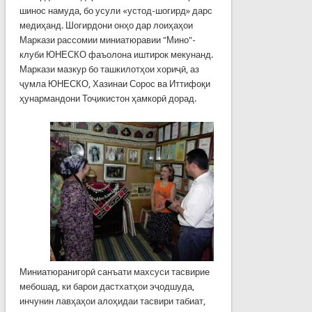
шинос намуда, бо усули «устод-шогирд» дарс
медиҳанд. Шогирдони онҳо дар лоиҳаҳои
Маркази рассомии миниатюравии "Мино"-
клуби ЮНЕСКО фаъолона иштирок мекунанд.
Маркази мазкур бо ташкилотҳои хориҷӣ, аз
ҷумла ЮНЕСКО, Хазинаи Сорос ва Иттифоқи
ҳунармандони Тоҷикистон ҳамкорӣ дорад.
Миниатюранигорӣ санъати махсуси тасвирие
мебошад, ки барои дастхатҳои эҷодшуда,
инчунин лавҳаҳои алоҳидаи тасвири табиат,