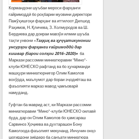
Кормандони шуъбаи мероси фарҳанги
ғайримоддӣ бо роҳбарии муовини директори
Пажўҳишгоҳи фарҳанг ва иттилоот Дилшод
Раҳимов, Н. Қличева, З. Холмуродов ва Ш.
Бердиева дар доираи мавзўи илмии шуъба
таҳти унвони «
Таҳқиқ ва ҳуҷҷатикунонии
унсурҳои фарҳанги ғайримоддӣ дар
кишвар (барои солҳои 2016–2020)
»
ба
Маркази рассомии миниатюравии "Мино"-
клуби ЮНЕСКО рафтанд ва бо ҳунарманди
машҳури миниатюрнигор Олим Камолов
вохўрда, маълумот дар бораи эҷодиёташ ва
фаъолияти марказ мавод ҷамъоварӣ
намуданд.
Гуфтан ба маврид аст, ки Маркази рассомии
миниатюравии "Мино"-клуби ЮНЕСКО оилавӣ
буда, дар он Олим Камолов бо ҳамсараш
Сарвиноз Ҳоҷиева ва духтарашон Бону
Камолзода фаъолият мекунанд. Инчунин онҳо
шогирдони зиёдеро ба санъати миниатюра