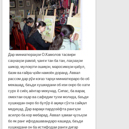
Дар миниатюраҳои О.Камолов тасвири
саҳнаҳои рамзӣ, ҷанги тан ба тан, лаҳзаҳои
шикор, мулоқоти ошиқон, маросимҳои қабул,
базм ва ғайра ҷойи намоён доранд. Аввал
рассом дар рўи коғаз тарҳи миниатюраро бо об
мекашад, баъди хушкидани об изи онро бо хати
сурх ё сиёҳ аёнтар мекунад. Сипас, ба варақ
омехтаи оҳар ва сафедии тухм молида, баъди
хушкидан онро бо булўр ё ақиқи сўхта сайқал
медиҳад. Дар варақи пардозёфта рангҳои
асилро ба кор мебарад. Аввал ҳамаи ҷузъҳои
бо як ранг ифодашавандаро кашида, баъди
хушкидани он ба истифодаи ранги дигар