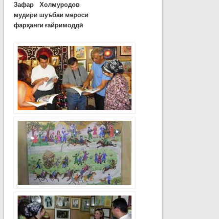
Зафар Холмуродов
мудири шуъбаи мероси
фарҳанги ғайримоддӣ