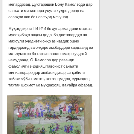
мепардозад. Духтарашон Бону Камолзода дар
санъати миниатюра усули худро дорад ва
асарҳои нав ба нав эҷод мекунад.
Муҳаққиқони ПИТФИ бо ҳунармандони марказ
мусоҳибаҳо анҷом дода, бо дастовардҳо ва
маҳсули эҷодиёти онҳо аз наздик ошно
гардидаанд ва онҳоро аксбардорӣ кардаанд ва
маълумотро бо тарзи саволномаҳо ҳуҷҷатӣ
намудаанд. О. Камолов дар раванди
фаъолияти эҷодияш тавонист санъати
миниатюраро дар ашёҳои дигар, аз қабили
табақи чўбин, матоъ, коғаз, гулдон, сурмадон,
тахтаи шоҳмот бо муҳраҳояш ва ғайра офарад.