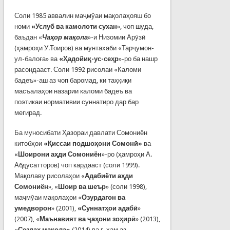
Соли 1985 аввалин маҷмӯаи мақолаҳояш бо
номи
«Услуб ва камолоти сухан
», чоп шуда,
баъдан «
Чаҳор мақола
»-и Низомии Арӯзӣ
(ҳамроҳи У.Тоиров) ва мунтахаби «Тарҷумон-
ул-балоға» ва
«Ҳадойиқ-ус-сеҳр
»-ро ба нашр
расондааст. Соли 1992 рисолаи «Каломи
бадеъ»-аш аз чоп баромад, ки таҳқиқи
масъалаҳои назарии каломи бадеъ ва
поэтикаи нормативии суннатиро дар бар
мегирад.
Ба муносибати Ҳазораи давлати Сомониён
китобҳои
«Қиссаи подшоҳони Сомонӣ»
ва
«
Шоирони аҳди Сомониён
»-ро (ҳамроҳи А.
Абдусатторов) чоп кардааст (соли 1999).
Мақолаву рисолаҳои «
Адабиёти аҳди
Сомониён
», «
Шоир ва шеър
» (соли 1998),
маҷмӯаи мақолаҳои «
Озурдагон ва
умедворон
» (2001),
«Суннатҳои адабӣ
»
(2007), «
Маънавият ва ҷаҳони зоҳирӣ
» (2013),
«
Сездаҳ мақола»
(2014) ва ғ. ҳам аз