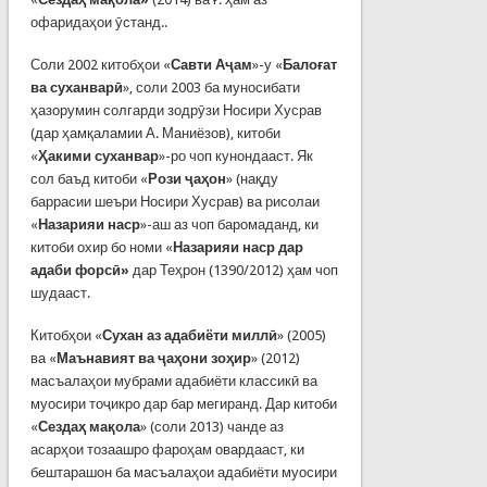
офаридаҳои ӯстанд..
Соли 2002 китобҳои «
Савти Аҷам
»-у «
Балоғат
ва суханварӣ
», соли 2003 ба муносибати
ҳазорумин солгарди зодрӯзи Носири Хусрав
(дар ҳамқаламии А. Маниёзов), китоби
«
Ҳакими суханвар
»-ро чоп кунондааст. Як
сол баъд китоби «
Рози ҷаҳон
» (нақду
баррасии шеъри Носири Хусрав) ва рисолаи
«
Назарияи наср
»-аш аз чоп баромаданд, ки
китоби охир бо номи «
Назарияи наср дар
адаби форсӣ»
дар Теҳрон (1390/2012) ҳам чоп
шудааст.
Китобҳои «
Сухан аз адабиёти миллӣ
» (2005)
ва «
Маънавият ва ҷаҳони зоҳир
» (2012)
масъалаҳои мубрами адабиёти классикӣ ва
муосири тоҷикро дар бар мегиранд. Дар китоби
«
Сездаҳ мақола
» (соли 2013) чанде аз
асарҳои тозаашро фароҳам овардааст, ки
бештарашон ба масъалаҳои адабиёти муосири