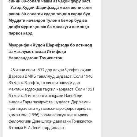
синни 80-солагӣ чашм аз ҷаҳон фурӯ баст
.
Устод Худои Шарифзода моҳи июни соли
равон 80-солагии худро таҷлил карда буд.
Муддати начандон тӯлонӣ бемор буд ва
дирӯз мурғи ҷонаш ба малакути осмонҳо
парвоз кард.
Муаррифии Худоӣ Шарифзода бо истинод
аз маълумотномаи Иттифоқи
Нависандагони Тоҷикистон:
25 июни соли 1937 дар деҳаи Ҷорфи ноҳияи
Дарвози ВМКБ таваллуд шудааст. Соли 1946
ба мактаб рафта, то синфи панҷум дар
мактаби зодгоҳаш таҳсил кардааст. Соли 1951
ба мактаб-интернати шаҳраки Навободи
вилояи Ғарм пазируфта шудааст. Дар ҳамин
ҷой таҳсилоти мутавасситаро фаро гирифта,
ҳамон сол (1956) вориди факултаи таъриху
филологияи Донишгоҳи давлатии Тоҷикистон
ба номи В.И.Ленин гардидааст.