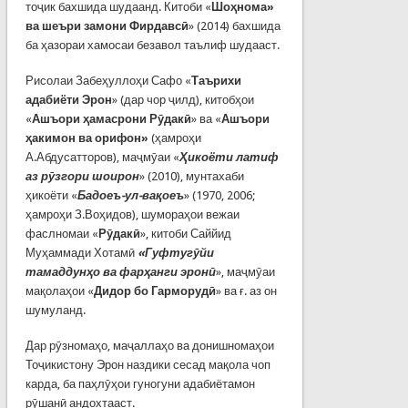
тоҷик бахшида шудаанд. Китоби «
Шоҳнома»
ва шеъри замони Фирдавсӣ
» (2014) бахшида
ба ҳазораи хамосаи безавол таълиф шудааст.
Рисолаи Забеҳуллоҳи Сафо «
Таърихи
адабиёти Эрон
» (дар чор ҷилд), китобҳои
«
Ашъори ҳамасрони Рӯдакӣ
» ва «
Ашъори
ҳакимон ва орифон»
(ҳамроҳи
А.Абдусатторов), маҷмӯаи «
Ҳикоёти латиф
аз рӯзгори шоирон
» (2010), мунтахаби
ҳикоёти «
Бадоеъ-ул-вақоеъ
» (1970, 2006;
ҳамроҳи З.Воҳидов), шумораҳои вежаи
фаслномаи «
Рӯдакӣ
», китоби Саййид
Муҳаммади Хотамӣ
«Гуфтугӯйи
тамаддунҳо ва фарҳанги эронӣ
», маҷмӯаи
мақолаҳои «
Дидор бо Гарморудӣ
» ва ғ. аз он
шумуланд.
Дар рӯзномаҳо, маҷаллаҳо ва донишномаҳои
Тоҷикистону Эрон наздики сесад мақола чоп
карда, ба паҳлӯҳои гуногуни адабиётамон
рӯшанӣ андохтааст.