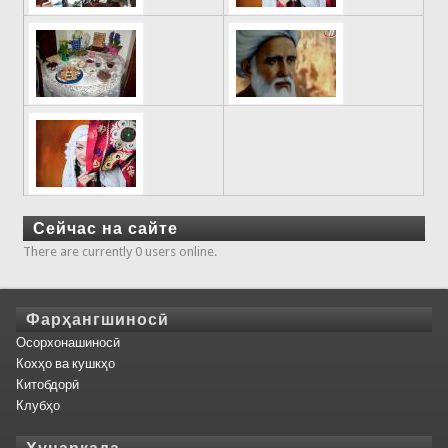
Сейчас на сайте
There are currently 0 users online.
Фарҳангшиносӣ
Осорхонашиносӣ
Кохҳо ва кушкҳо
Китобдорӣ
Клубҳо