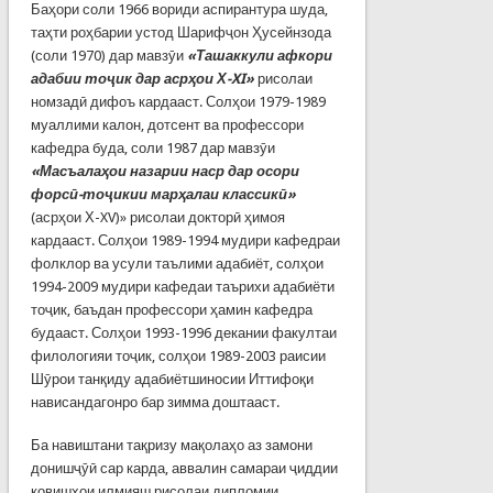
Баҳори соли 1966 вориди аспирантура шуда,
таҳти роҳбарии устод Шарифҷон Ҳусейнзода
(соли 1970) дар мавзӯи
«Ташаккули афкори
адабии тоҷик дар асрҳои Х-XI»
рисолаи
номзадӣ дифоъ кардааст. Солҳои 1979-1989
муаллими калон, дотсент ва профессори
кафедра буда, соли 1987 дар мавзӯи
«Масъалаҳои назарии наср дар осори
форсӣ-тоҷикии марҳалаи классикӣ»
(асрҳои Х-XV)» рисолаи докторӣ ҳимоя
кардааст. Солҳои 1989-1994 мудири кафедраи
фолклор ва усули таълими адабиёт, солҳои
1994-2009 мудири кафедаи таърихи адабиёти
тоҷик, баъдан профессори ҳамин кафедра
будааст. Солҳои 1993-1996 декании факултаи
филологияи тоҷик, солҳои 1989-2003 раисии
Шӯрои танқиду адабиётшиносии Иттифоқи
нависандагонро бар зимма доштааст.
Ба навиштани тақризу мақолаҳо аз замони
донишҷӯӣ сар карда, аввалин самараи ҷиддии
ковишҳои илмияш рисолаи дипломии