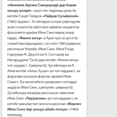
«Низомии Арӯзии Самарқандӣ дар бораи
шеъру шоирӣ
», нахустин тақризаш доир ба
китоби Соҳиб Табаров
«Пайрав Сулаймонӣ»
(1962) будааст. Аз ибтидои солҳои ҳафтодуми
асри гузашта ба омӯхтани ҷараёни зиндагӣ ва
фаъолияти адабии Ибни Сино мароқ зоҳир
карда, «
Фанни шеър
»-и Арастуро аз русӣ ба
тоҷикӣ баргардондааст, ки соли 1980 (ҳамроҳи
рисолаҳои Форобӣ, Ибни Сино, Ибни Рушд
(тарҷумаи Ф. Деҳотӣ ва А. Сатторов) ва
Насируддини Тӯсӣ) дар китоби «Фанни шеър»
чоп шудааст. Ҳамроҳи Ш. Ҳусейнзода ва К.
Айнӣ китоби «Авҷи Зуҳал»-ро чоп кардааст, ки
фарогири шеърҳои форсию арабии Ибни
Синост. Ба муносибати ҳазорумин солгарди
зодрӯзи Ибни Сино, ҳамчунин, ҳамроҳи Ш.
Ҳусейнзода маҷмӯаи рисолаҳои тамсилии
Ибни Сино «
Пирӯзнома
»-ро чоп кардааст, ки
китоби ҷамъбастии силсила рисолаи «
Мақоми
Ибни Сино дар шеъру адаби тоҷик
» (1985)
мебошад.