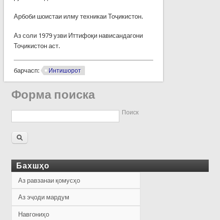
Арбоби шоистаи илму техникаи Тоҷикистон.
Аз соли 1979 узви Иттифоқи нависандагони
Тоҷикистон аст.
барчасп:
Интишорот
Форма поиска
Поиск
Бахшҳо
Аз равзанаи қомусҳо
Аз эҷоди мардум
Навгониҳо