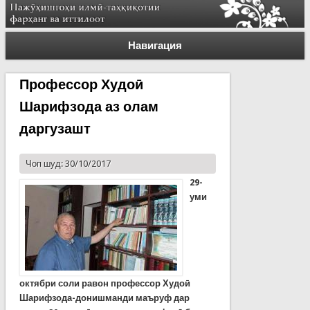
Навигация
Профессор Худоӣ
Шарифзода аз олам
даргузашт
Чоп шуд: 30/10/2017
29-
уми
октябри соли равон профессор Худоӣ
Шарифзода-донишманди маъруф
дар