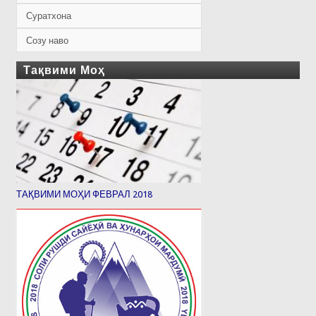
Суратхона
Созу наво
Тақвими Моҳ
ТАҚВИМИ МОҲИ ФЕВРАЛ 2018