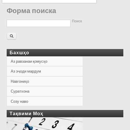
Форма поиска
Поиск
Бахшҳо
Аз равзанаи қомусҳо
Аз эҷоди мардум
Навгониҳо
Суратхона
Созу наво
Тақвими Моҳ