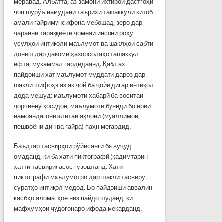
меравад. Албатта, аз замони ихтирои дастгоҳи
чоп шурўъ намудани таърихи ташаккули китоб
амали ғайримунсифона мебошад, зеро дар
ҷараёни тараққиёти ҷомеаи инсонӣ роҳу
усулҳои интиқоли маълумот ва шаклҳои сабти
дониш дар давоми ҳазорсолаҳо ташаккул
ёфта, мукаммал гардидаанд. Қабл аз
пайдоиши хат маълумот муддати дароз дар
шакли шифоҳӣ аз як ҷой ба ҷойи дигар интиқол
дода мешуд: маълумоти хабарӣ ба воситаи
ҷорчиёну қосидон, маълумоти бунёдӣ бо ёрии
намояндагони элитаи ақлонӣ (муаллимон,
пешвоёни дин ва ғайра) паҳн мегардид.
Баъдтар тасвирҳои рўйисангӣ ба вуҷуд
омаданд, ки ба хати пиктографӣ (қадимтарин
хатти тасвирӣ) асос гузоштанд. Хати
пиктографӣ маълумотро дар шакли тасвиру
суратҳо интиқол медод. Бо пайдоиши аввалин
касбҳо аломатҳое низ пайдо шуданд, ки
мафҳумҳои ҷудогонаро ифода мекарданд.