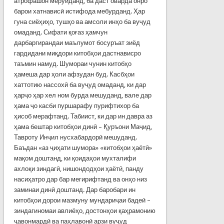
атрофашон мерўиданд, ба даст оварда онро
барои хатнависӣ истифода ме­бурданд. Ҳар
гуна сиёҳиҳо, тушҳо ва амсоли инҳо ба вуҷуд
омаданд. Сифати қоғаз ҳамчун
дарбаргирандаи маълумот босуръат зиёд
гардидани миқдори китобҳои дастнависро
таъмин намуд. Шумораи чунин китобҳо
ҳамеша дар ҳоли афзудан буд. Касбҳои
хаттотию нассохӣ ба вуҷуд омаданд, ки дар
ҳарҷо ҳар хел ном бурда мешуданд, вале дар
ҳама ҷо касби пуршарафу пурифти­хор ба
ҳисоб мерафтанд. Табиист, ки дар ин давра аз
ҳама бештар китобҳои динӣ – Қуръони Маҷид,
Тавроту Инҷил нусхабардорӣ мешуданд.
Баъдан «аз ҷиҳати шумора» «китобҳои ҳаётӣ»
мақом доштанд, ки қоидаҳои мухталифи
ахлоқи зиндагӣ, нишондодҳои ҳаётӣ, панду
насиҳатро дар бар мегирифтанд ва онҳо низ
заминаи динӣ доштанд. Дар баробари ин
китобҳои дорои маз­муну мундариҷаи бадеӣ –
зиндагиномаи авлиёҳо, достонҳои қаҳрамонию
ҷавонмардӣ ва паҳлавонӣ арзи вуҷуд