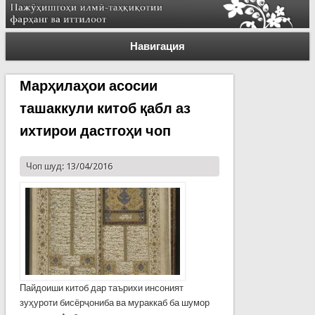
Навигация
Марҳилаҳои асосии
ташаккули китоб қабл аз
ихтирои дастгоҳи чоп
Чоп шуд: 13/04/2016
Пайдоиши китоб дар таърихи инсоният
зуҳуроти бисёрҷониба ва мураккаб ба шумор