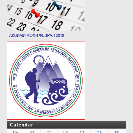
ТАҚВИМИ МОҲИ ФЕВРАЛ 2018
Calendar
ПН
ВТ
СР
ЧТ
ПТ
СБ
ВС