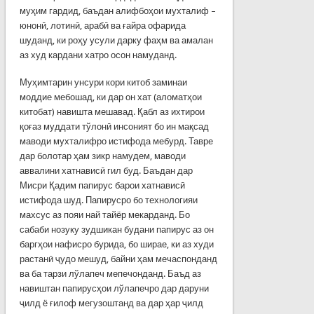
муҳим гардид, баъдан алифбоҳои мухталиф –
юнонӣ, лотинӣ, арабӣ ва ғайра офарида
шуданд, ки роҳу усули дарку фаҳм ва амалан
аз худ кардани хатро осон намуданд.
Муҳимтарин унсури кори китоб заминаи
моддие мебошад, ки дар он хат (аломатҳои
китобат) навишта мешавад. Қабл аз ихтирои
қоғаз муддати тўлонӣ инсоният бо ин мақсад
маводи мухталифро истифода мебурд. Тавре
дар боло­тар ҳам зикр намудем, маводи
аввалини хатнависӣ гил буд. Баъдан дар
Мисри Қадим папирус барои хатнависӣ
истифода шуд. Папирусро бо технологияи
махсус аз пояи най тайёр мекарданд. Бо
сабаби нозуку зудшикан будани папи­рус аз он
баргҳои нафисро бурида, бо ширае, ки аз худи
растанӣ ҷудо мешуд, байни ҳам мечаспонданд
ва ба тарзи лўлапеч мепечонданд. Баъд аз
навиштан папирусҳои лўлапечро дар даруни
ҷилд ё ғилоф мегузоштанд ва дар ҳар ҷилд