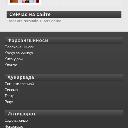
Сейчас на сайте
There are currently 0 users online.
Фарҳангшиносӣ
Осорхонашиносӣ
Кохҳо ва кушкҳо
Китобдорӣ
Клубҳо
Ҳунаркада
Санъати тасвирӣ
Синамо
Театр
Рақс
Интишорот
Садо ва симо
Чопхонаҳо