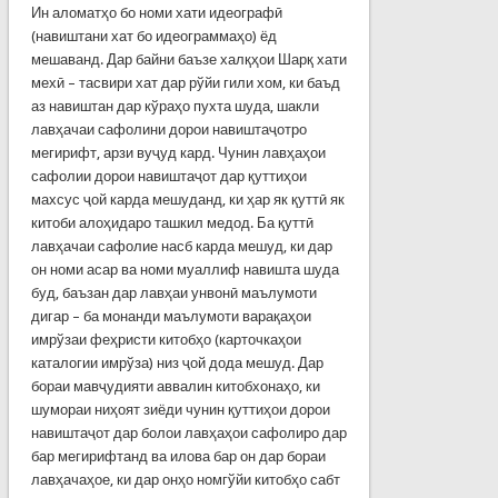
Ин аломатҳо бо номи хати идеографӣ
(навиштани хат бо идеограммаҳо) ёд
мешаванд. Дар байни баъзе халқҳои Шарқ хати
мехӣ – тасвири хат дар рўйи гили хом, ки баъд
аз навиштан дар кўраҳо пухта шуда, шакли
лавҳачаи сафолини дорои навиштаҷотро
мегирифт, арзи вуҷуд кард. Чунин лавҳаҳои
сафолии дорои навиштаҷот дар қуттиҳои
махсус ҷой карда мешуданд, ки ҳар як қуттӣ як
китоби алоҳидаро ташкил медод. Ба қуттӣ
лавҳачаи сафолие насб карда мешуд, ки дар
он номи асар ва номи муаллиф навишта шуда
буд, баъ­зан дар лавҳаи унвонӣ маълумоти
дигар – ба монанди маълумоти варақаҳои
имрўзаи феҳристи китобҳо (карточкаҳои
каталогии имрўза) низ ҷой дода мешуд. Дар
бораи мавҷудияти аввалин китобхонаҳо, ки
шумораи ниҳоят зиёди чунин қуттиҳои дорои
навиштаҷот дар болои лавҳаҳои сафолиро дар
бар мегирифтанд ва илова бар он дар бораи
лавҳачаҳое, ки дар онҳо номгўйи китобҳо сабт