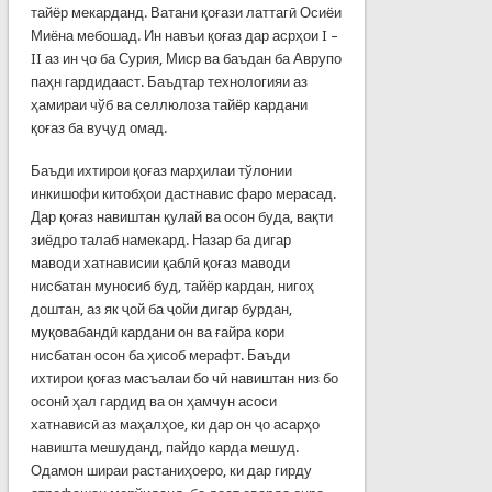
тайёр мекарданд. Ватани қоғази латтагӣ Осиёи
Миёна мебошад. Ин навъи қоғаз дар асрҳои I –
II аз ин ҷо ба Сурия, Миср ва баъдан ба Аврупо
паҳн гардидааст. Баъдтар технологияи аз
ҳамираи чўб ва селлюлоза тайёр кардани
қоғаз ба вуҷуд омад.
Баъди ихтирои қоғаз марҳилаи тўлонии
инкишофи китобҳои дастнавис фаро мерасад.
Дар қоғаз навиштан қулай ва осон буда, вақти
зиёдро талаб намекард. Назар ба дигар
маводи хатнависии қаблӣ қоғаз маводи
нисбатан муносиб буд, тайёр кардан, нигоҳ
доштан, аз як ҷой ба ҷойи дигар бурдан,
муқовабандӣ кардани он ва ғайра кори
нисбатан осон ба ҳисоб мерафт. Баъди
ихтирои қоғаз масъалаи бо чӣ навиштан низ бо
осонӣ ҳал гардид ва он ҳамчун асоси
хатнависӣ аз маҳалҳое, ки дар он ҷо асарҳо
навишта мешуданд, пайдо карда мешуд.
Одамон шираи растаниҳоеро, ки дар гирду