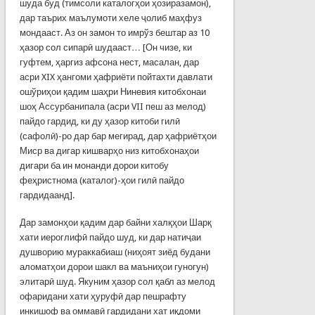
шуда буд (тимсоли каталогҳои ҳозиразамон),
дар таърих маълу­моти хеле ҷолиб маҳфуз
мондааст. Аз он замон то имрўз бештар аз 10
ҳазор сол сипарӣ шудааст… [Он чизе, ки
гуфтем, ҳаргиз афсона нест, масалан, дар
асри XIX ҳангоми ҳафриёти пойтахти давлати
ошўриҳои қадим шаҳри Ни­невия китобхонаи
шоҳ Ассурбанипала (асри VII пеш аз мелод)
пайдо гардид, ки ду ҳазор китоби гилӣ
(сафолӣ)-ро дар бар мегирад, дар ҳафриётҳои
Миср ва дигар кишварҳо низ китобхонаҳои
дигари ба ин монанди дорои китобу
феҳристнома (каталог)-ҳои гилӣ пайдо
гардидаанд].
Дар замонҳои қадим дар байни халқҳои Шарқ
хати иероглифӣ пайдо шуд, ки дар натиҷаи
душворию мураккабиаш (ниҳоят зиёд будани
аломатҳои дорои шакл ва маъниҳои гуногун)
элитарӣ шуд. Якуним ҳазор сол қабл аз мелод
офаридани хати ҳуруфӣ дар пешрафту
инкишоф ва оммавӣ гардидани хат иқдоми