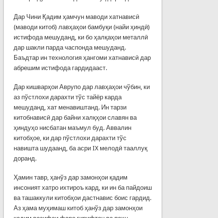
Дар Чини Қадим ҳамчун маводи хатнависӣ
(маводи китоб) лавҳаҳои бамбуқи (найи ҳиндӣ)
истифода мешуданд, ки бо ҳалқаҳои металлӣ
дар шакли парда часпонда мешуданд.
Баъдтар ин технология ҳангоми хатнависӣ дар
абрешим истифода гардидааст.
Дар кишварҳои Аврупо дар лавҳаҳои чўбин, ки
аз пўстлохи дарахти тўс тайёр карда
мешуданд, хат менавиштанд. Ин тарзи
китобнависӣ дар байни халқҳои славян ва
ҳиндуҳо нисбатан маъмул буд. Аввалин
китобҳое, ки дар пўстлохи дарахти тўс
навишта шудаанд, ба асри IX мелодӣ тааллуқ
доранд.
Ҳамин тавр, ҳанўз дар замонҳои қадим
инсоният хатро ихтироъ кард, ки ин ба пайдоиш
ва ташаккули китобҳои дастнавис боис гардид.
Аз ҳама муҳимаш китоб ҳанўз дар замонҳои