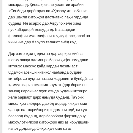
мекарданд. Қиссаҳои саргузаштии арабии
«Синбоди дарёгард» ва «Ҳазору як шаб» низ
дар шакли китобҳои дастнавис паҳн гардида
буданд. Ин асарҳо дар Аврупо хеле зиёд
нусхабардорӣ мешуданд. Ба асарҳои
фалсафии муаллифони тоҷику форс, араб ва
чинӣ низ дар Аврупо талабот зиёд буд.
Дар замонҳои қадим ва дар асрҳои миёна
шавқу завқи одамонро барои ҳифз намудани
китобҳо махсус қайд кардан лозим аст.
Одамон арзиши интиқолнаёбанда будани
китобро аз нуқтаи назари маданияти бунёдӣ, ва
ҳамчун сарчашмаи маълумот (дар бораи он
замон) барои наслҳои оянда бу­дани китобро
хеле барвақт дарк намуда буданд. Таърих
мисолҳои зиёдеро дар ёд дорад, ки ҳангоми
ҷангҳо ва тахрибкориҳо одамони одӣ, ки худ
бе­савод буданд, дар баробари фарзандону
маҳсулоти ғизоӣ китобҳоро низ аз нобудшавӣ
наҷот додаанд. Онҳо, ҳангоме ки аз