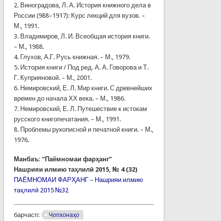
2. Виноградова, Л. А. История книжного дела в
России (988–1917): Курс лекций для вузов. –
М., 1991.
3. Владимиров, Л. И. Всеобщая история книги.
– М., 1988.
4. Глухов, А.Г. Русь книжная. – М., 1979.
5. История книги / Под ред. А. А. Говорова и Т.
Г. Куприяновой. – М., 2001.
6. Немировский, Е. Л. Мир книги. С древнейших
времен до начала ХХ века. – М., 1986.
7. Немировский, Е. Л. Путешествие к истокам
русского книгопечатания. – М., 1991.
8. Проблемы рукописной и печатной книги. – М.,
1976.
Манбаъ: “Паёмномаи фарҳанг”
Нашрияи илмию таҳлилӣ 2015, № 4 (32)
ПАЁМНОМАИ ФАРҲАНГ – Нашрияи илмию
таҳлилӣ 2015 №32
барчасп:
Чопхонаҳо