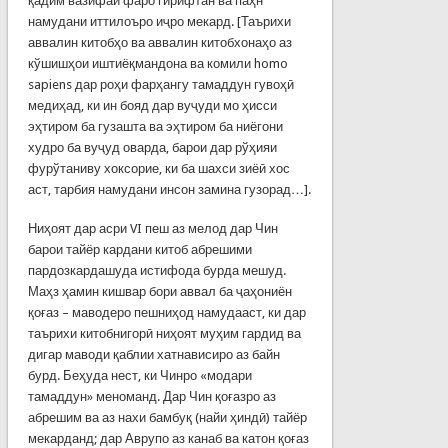
қадим вазифаи фаро гирифтан ва паҳн
намудани иттилоъро иҷро мекард. [Таърихи
аввалин китобҳо ва аввалин китобхонаҳо аз
кўшишҳои иштиёқмандона ва комили homo
sapiens дар роҳи фарҳангу тамаддун гувоҳӣ
медиҳад, ки ин бояд дар вуҷуди мо ҳисси
эҳтиром ба гузашта ва эҳтиром ба ниёгони
худро ба вуҷуд оварда, барои дар рўҳияи
фурўтаниву хоксорие, ки ба шахси зиёӣ хос
аст, тарбия намудани инсон за­мина гузорад…].
Ниҳоят дар асри VI пеш аз мелод дар Чин
барои тайёр кардани китоб абрешими
пардозкардашуда истифода бурда мешуд.
Маҳз ҳамин кишвар бори аввал ба ҷаҳониён
қоғаз – маводеро пешниҳод намудааст, ки дар
таърихи китобнигорӣ ниҳоят муҳим гардид ва
дигар маводи қаблии хатнависиро аз байн
бурд. Беҳуда нест, ки Чинро «модари
тамаддун» меноманд. Дар Чин қоғазро аз
абрешим ва аз нахи бамбуқ (найи ҳиндӣ) тайёр
мекарданд; дар Ав­рупо аз канаб ва катон қоғаз