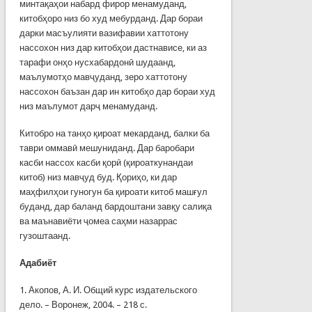
минтақаҳои набард фирор менамуданд,
китобҳоро низ бо худ мебурданд. Дар бораи
дарки масъулияти вазифавии хаттотону
нассохон низ дар китобҳои дастнависе, ки аз
тарафи онҳо нусхабардонӣ шудаанд,
маълумотҳо мавҷуданд, зеро хаттотону
нассохон баъзан дар ин китобҳо дар бораи худ
низ маълумот дарҷ менамуданд.
Китобро на танҳо қироат мекарданд, балки ба
таври оммавӣ мешуниданд. Дар баробари
касби нассох касби қорӣ (қироаткунандаи
китоб) низ мавҷуд буд. Қориҳо, ки дар
маҳфилҳои гуногун ба қироати китоб машғул
буданд, дар баланд бардоштани завқу салиқа
ва маънавиёти ҷомеа саҳми назаррас
гузоштаанд.
Адабиёт
1. Акопов, А. И. Общий курс издательского
дело. – Воронеж, 2004. – 218 с.