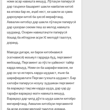
номи асар навишта мешуд. Лўлаҳои папирусӣ
дар таърихи башарият шакли навбатии китоб
ва илова бар ин, аҷаб нест, ки шакли аз ҳама
дарозумри ки­тоб ба ҳисоб мерафтанд.
Аввалин китобҳо дар шакли лўлаҳои папирусӣ
дар ҳазораи сеюми пеш аз мелод навишта
шудаанд. Охирин навиштаҷоти папирусӣ
бошад ба ибтидони асри XI мелодӣ тааллуқ
доранд.
Маводи дигаре, ки барои китобнависӣ
(хатнависӣ) маъмул гардида буд, пергамент
мебошад. Пергамент аз пўсти ҳайвонот тайёр
карда мешуд. Номи он ба шарафи маконе, ки
дар он ҷо ихтироъ карда шудааст, яъне ба
шарафидавлати Пергам гузошта шудааст. Бар
хилофи папируси нозуку зудшикан пергамент
ба варақаҳо тақсим карда шуда, дар ҳар ду
тарафи варақаҳо матн навишта мешуд.
Варақаҳо дар ҷилд дўхта шуда шакли китобро
мегирифтанд. Аввалин китобҳои пергаментӣ
ба асри дуюми мелодӣ тааллуқ доранд.