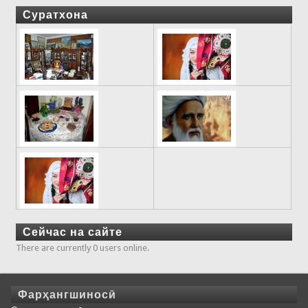
Суратхона
Сейчас на сайте
There are currently 0 users online.
Фарҳангшиносӣ