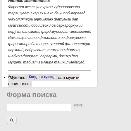
Ишораи методологӣ:
Фароғат яке аз унсурҳои чудоинопазири
тарзи ҳаёти ҳар як шахс ба ҳисоб
меравад.
Фаъолиятҳои иҷтимоию фарҳангӣ дар
муассисоти осоишгоҳӣ ба
барқароркунии
нерў ва саломати фард мусоидат менамоянд.
Вижагиҳои аслии
фаъолиятҳои фарҳангию
фароғатиро ба таври суннатӣ фаъолиятҳои
варзишӣ,
сайругашт, тамошои филмҳо,
шабҳои фароғат, саргармӣ, бозиҳо дар
муҳити
табиат ва ғайра ташкил медиҳад.
барчасп:
Кохҳо ва кушкҳо
Муфассалтар
о Фароғат дар муҳити
осоишгоҳҳо
Форма поиска
Поиск