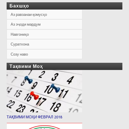
Бахшҳо
Аз равзанаи қомусҳо
Аз эҷоди мардум
Навгониҳо
Суратхона
Созу наво
Тақвими Моҳ
ТАҚВИМИ МОҲИ ФЕВРАЛ 2018