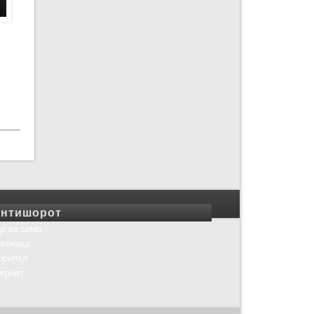
нтишорот
о ва симо
хонаҳо
шрияҳо
ернет