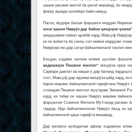
ҷашни расмии миллӣ ба ҳисоб меравад, бо овард
фикру ақоиди ҷолиберо баён намуд.
Пасон, мудири бахши фарҳанги моддии Маркази
хоси
ҷ
ашни
Навр
ӯ
з
дар
байни
қ
ишр
ҳ
ои
ҷ
омеа
зиндашавии табиат арзёбӣ кард. Мавсуф Наврӯзр
ки он вобаста ба синну сол миёни мардуми тоҷик
Наврӯзро мо дар сатҳи байналмилалӣ таҷлил мен
Баъдан ходими калони илмии шуъбаи фаъоли
андеша
ҳ
ои
Пешвои
миллат”
маърӯза ироа нам
Сарвари давлат ва нақши ӯ дар баланд бардошт
сохт. Мавсуф дар идомаи маърӯза қайд кард, ки 
барои мақоми байналмилалӣ гирифтани Наврӯз 
созандаи Пешвои миллат муҳтарам Эмомалӣ Ра
кард, ки тибқи он ҷашни Наврӯз мақоми байнал
фарҳангии Созмони Милали Муттаҳид расман б
гардид. Иди байналмилалии Наврӯз баъд аз қ
байналмилалӣ ҷашн гирифта мешавад.
Дар қисмати мубодилаи афкор ходимони илм