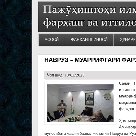
АСОСӢ
ФАРҲАНГШИНОСӢ
ҲУНАРК
НАВРӮЗ – МУАРРИФГАРИ ФАР
Чоп шуд: 19/03/2025
Санаи 1
иттилоо
муарриф
меҳмоно
фарҳанг 
Ҳамоишр
Аминзода
муносибати ҷашни байналмилалии Наврӯз ва Рӯзи