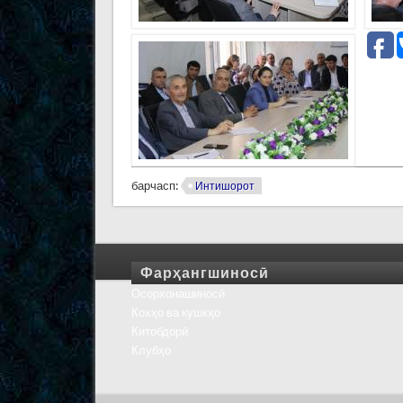
барчасп:
Интишорот
Фарҳангшиносӣ
Осорхонашиносӣ
Кохҳо ва кушкҳо
Китобдорӣ
Клубҳо