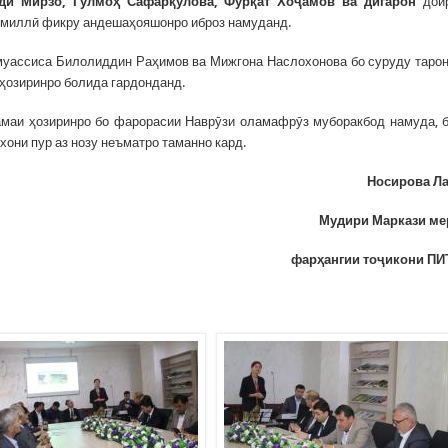
д
ӣ
Мирзо, Гулмо
ҳ
Сафар
қ
улова, Фур
қ
ат Хо
ҷ
амов ва дигарон
дои
 миллӣ фикру андешаҳояшонро иброз намуданд.
муассиса Билолиддин Раҳимов ва Мижгона Наслохонова бо суруду таро
 ҳозиринро болида гардонданд.
аи ҳозиринро бо фарорасии Наврӯзи оламафрӯз муборакбод намуда, 
рхони пур аз нозу неъматро таманно кард.
Носирова Ла
Мудири Маркази ме
фар
ҳ
ангии
то
ҷ
икон
и ПИ