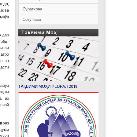
дода,
Суратхона
ик ва
имрӯз
Созу наво
Тақвими Моҳ
ф дар
собит
зикаи
латро
инсон
ҳастӣ
аврӯз
ТАҚВИМИ МОҲИ ФЕВРАЛ 2018
нақши
а аз
свирӣ
авр
ӯ
з
рдуми
амчун