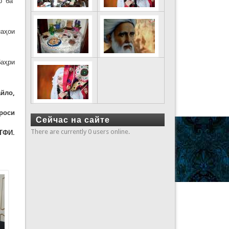
р ба
наҳои
баҳри
йло,
роси
Сейчас на сайте
There are currently 0 users online.
ТФИ.