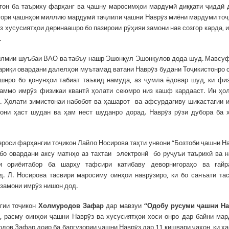
тон ба таъриху фарҳанг ва ҷашну маросимҳои мардумӣ диққати ҷиддӣ 
атори ҷашнҳои миллию мардумӣ таҷлили ҷашни Наврӯз миёни мардуми тоҷ
з хусусиятҳои деринаашро бо пазироии рӯҳияи замони нав созгор карда, 
.
 илмии шуъбаи ВАО ва табъу нашр Эшонқул Эшонқулов дода шуд. Мавсу
ариқи овардани далелҳои муътамад ватани Наврӯз будани Тоҷикистонро 
шнро бо қонунҳои табиат таъкид намуда, аз ҷумла ёдовар шуд, ки фи
 аммо имрӯз физикаи квантӣ ҳолати сеюмро низ кашф кардааст. Ин ҳо
. Ҳолати зимистонаи набобот ва ҳашарот ва афсурдагиву шикастагии 
кони ҳаст шудан ва ҳам нест шуданро дорад. Наврӯз рӯзи дубора ба 
роси фарҳангии тоҷикон Лайло Носирова таҳти унвони “Бозтоби ҷашни Н
 бо овардани аксу матнҳо аз тахтаи электронӣ бо руҷуъи таърихӣ ва 
и ориёитабор ба шарҳу тафсири катибаву деворнигораҳо ва ғайр
. Л. Носирова тасвири маросиму оинҳои наврӯзиро, ки бо санъати та
 замони имрӯз нишон дод.
гии тоҷикон
Холмуродов Зафар
дар мавзуи
“Одобу русуми
ҷ
ашни Н
 расму оинҳои ҷашни Наврӯз ва хусусиятҳои хоси онро дар байни ма
родов Зафар доир ба баргузории ҷашни Наврӯз дар 11 кишвари ҷаҳон, ки ҳ