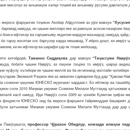
ани мисолҳо аз анъанаҳои халқи тоҷикӣ ва анъанаву русуми давлатҳои 
 мероси фарҳангии тоҷикон Акобир Абдуллоев аз рӯи мавзуи
“Хусусия
”
баромад намуда, ин ҷашни миллиро яке аз рамзҳои асосии пазироии баҳ
о боиси ифтихор ва сарҷамъиву якдилии мардум маънидод намуда, қайд 
 бо тарзу воситаи хос баргузор карда мешавад. Ӯ иброз дошт, ки имрӯз 
амоем, ки ин ифтихор ва шарафи ҳар як тоҷик мебошад.
яти китобдорӣ,
Таманно Сидди
қ
ова
дар мавзуи
“Та
ҷ
ассуми
Навр
ӯ
з
уда, бобати ҷашни Наврӯз, аз паҳнои таърих то имрӯз, шарҳи анде
ани нуфузу эътибори ин ҷашни миллӣ ва ба ин монанд матлаби ҷолиберо
муҳтарам Эмомалӣ Раҳмон яке аз аввалин сарвароне буд дар “Ҳавзаи Нав
ба созмони ҷаҳонии ЮНЕСКО муроҷиат кардааст. Бо ибтикор ва ташабб
ҳмон соли 2010 Маҷмаи умумии Созмони Милали Муттаҳид қатъномае 
милалӣ касб намуд. Иди Наврӯз соли 2009 аз ҷониби Кумитаи ҳифзи м
а феҳристи ЮНЕСКО оид ба мероси фарҳанги ѓайримоддии башарият 
абули қатъномаи Маҷмаи умумии Созмони Милали Муттаҳид дар дар 
ии Пажӯҳишгоҳ
профессор
Ҷӯ
рахон
Обидпур,
номзади илм
ҳ
ои педа