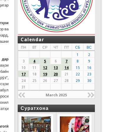
дигар
т
ҳ
ои
ор ва
кард,
Calendar
ҷашни
ПН
ВТ
СР
ЧТ
ПТ
СБ
ВС
1
2
дар
3
4
5
6
7
8
9
шаҳои
10
11
12
13
14
15
16
 баён
17
18
19
20
21
22
23
рӯз”,
24
25
26
27
28
29
30
усҳои
31
қабул
March 2025
ероси
дохил
Суратхона
сатҳи
гог
ӣ