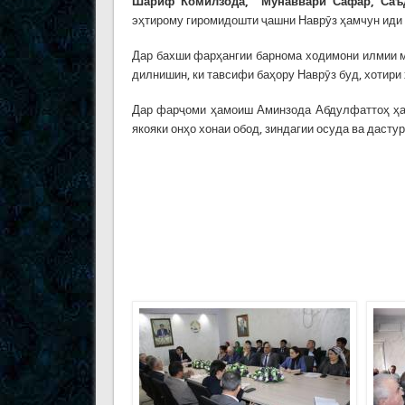
Шариф Комилзода
,
Мунаввари Сафар, Саъ
эҳтирому гиромидошти ҷашни Наврӯз ҳамчун иди
Дар бахши фарҳангии барнома ходимони илмии 
дилнишин, ки тавсифи баҳору Наврӯз буд, хотири
Дар фарҷоми ҳамоиш Аминзода Абдулфаттоҳ ҳам
якояки онҳо хонаи обод, зиндагии осуда ва дасту