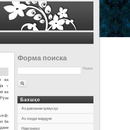
Форма поиска
Поиск
г ва
ӯ
з
–
мӣ ва
 Рӯзи
Бахшҳо
Аз равзанаи қомусҳо
.и.ф.
Аз эҷоди мардум
ро ба
рдани
Навгониҳо