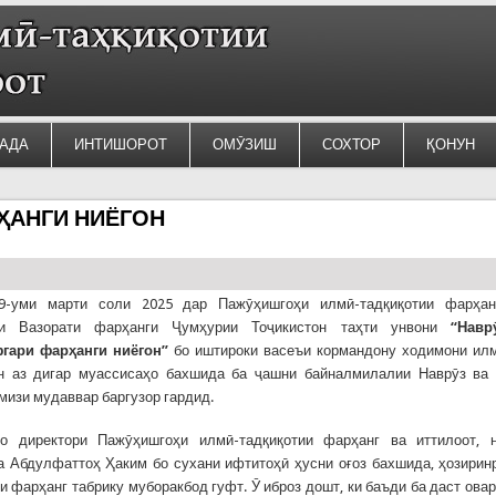
АДА
ИНТИШОРОТ
ОМӮЗИШ
СОХТОР
ҚОНУН
ҲАНГИ НИЁГОН
9-уми марти соли 2025 дар Пажӯҳишгоҳи илмӣ-тадқиқотии фарҳан
ти Вазорати фарҳанги Ҷумҳурии Тоҷикистон таҳти унвони
“Навр
гари
фар
ҳ
анги
ниёгон”
бо иштироки васеъи кормандону ходимони ил
н аз дигар муассисаҳо бахшида ба ҷашни байналмилалии Наврӯз ва
мизи мудаввар баргузор гардид.
о директори Пажӯҳишгоҳи илмӣ-тадқиқотии фарҳанг ва иттилоот, н
 Абдулфаттоҳ Ҳаким бо сухани ифтитоҳӣ ҳусни оғоз бахшида, ҳозирин
 фарҳанг табрику муборакбод гуфт. Ӯ иброз дошт, ки баъди ба даст ова