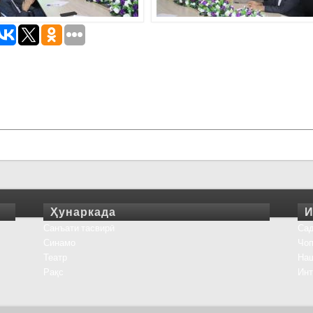
Ҳунаркада
И
Санъати тасвирӣ
Сад
Синамо
Чоп
Театр
На
Рақс
Инт