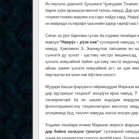
Истиқлоли давлатӣ Ҳукумати Ҷумҳурии Тоҷикис
барои эҳёи арзишҳои миллӣ талош намуд. Дар қ
тоҷикистониён мақоми хоссаро пайдо кард. Наврӯ
он мавриди эътирофи ҷаҳониён қарор гирифтааст
Сипас аз рӯи барнома сухан ба ходими пешбари
мавзуи
“Навр
ӯ
з
– р
ӯ
зи
нав”
суханронӣ намуда, т
намуд. Ҳамзамон Э. Эшонқулов тавъамии ин ҷа
суннатӣ ду ҳолат - ҳастиву нестро мешиносад,
ҳолати номуайянӣ байни ҳастиву нестӣ медонад
айнан ҳамин ҳолати номуайянӣ аст, ки ҳам им
баргаштан ва ҷони нав ёфтани онҳост.
Мудири бахши фарҳанги ғайримоддии Маркази ме
дар ёдгориҳои таърихӣ” маърӯза ироа намуд. Ӯ
тасвирнигорӣ ба ин ҷашни аҷдодии мардум
фолклоршиносону таърихнигорон мисолҳо овард
алоқаманд буд, таҳлил намуда, вазъи онҳоро дар
Ходими пешбари илмии Маркази мероси фарҳан
дар байни хал
қҳ
ои гуногун”
суханронӣ намуда,
тоҷик ва халқиятҳои гуногун арзёбӣ кард. Холму