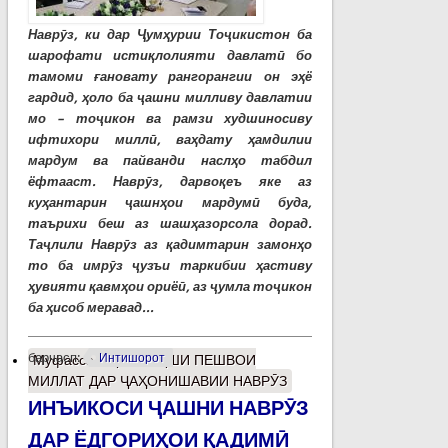
Наврӯз, ки дар Ҷумҳурии Тоҷикистон ба
шарофати истиқлолияти давлатӣ бо
тамоми ғановату рангорангии он эҳё
гардид, ҳоло ба ҷашни милливу давлатии
мо – тоҷикон ва рамзи худшиносиву
ифтихори миллӣ, ваҳдату ҳамдилии
мардум ва пайванди наслҳо табдил
ёфтааст. Наврӯз, дарвоқеъ яке аз
куҳантарин ҷашнҳои мардумӣ буда,
таърихи беш аз шашҳазорсола дорад.
Таҷлили Наврӯз аз қадимтарин замонҳо
то ба имрӯз ҷузъи таркибии ҳастиву
ҳувияти қавмҳои ориёӣ, аз ҷумла тоҷикон
ба ҳисоб меравад...
барчасп:
Интишорот
Муфассалтар
о НАҚШИ ПЕШВОИ
МИЛЛАТ ДАР ҶАҲОНИШАВИИ НАВРӮЗ
ИНЪИКОСИ ҶАШНИ НАВРӮЗ
ДАР ЁДГОРИҲОИ ҚАДИМӢ