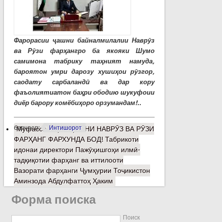
Фарорасии ҷашни байналмилалии Наврӯз
ва Рӯзи фарҳангро ба якояки Шумо
самимона табрику таҳният намуда,
бароятон умри дарозу хушиҳои рӯзгор,
саодату сарбаландӣ ва дар кору
фаъолиятиатон баҳри ободию шукуфоии
диёр барору комёбиҳоро орзумандам!..
барчасп:
Интишорот
Муфассалтар
о ҶАШНИ НАВРӮЗ ВА РӮЗИ
ФАРҲАНГ ФАРХУНДА БОД! Табрикоти
идонаи директори Пажӯҳишгоҳи илмӣ-
тадқиқотии фарҳанг ва иттилооти
Вазорати фарҳанги Ҷумҳурии Тоҷикистон
Аминзода Абдулфаттоҳ Ҳаким
Форма поиска
Поиск