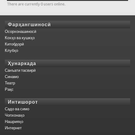
There are currently 0 users online.
Фарҳангшиносӣ
Осорхонашиносӣ
Кохҳо ва кушкҳо
Китобдорӣ
Клубҳо
Ҳунаркада
Санъати тасвирӣ
Синамо
Театр
Рақс
Интишорот
Садо ва симо
Чопхонаҳо
Нашрияҳо
Интернет