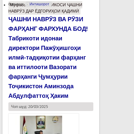
барчасп:
Интишорот
Муфассалтар
о ИНЪИКОСИ ҶАШНИ
НАВРӮЗ ДАР ЁДГОРИҲОИ ҚАДИМӢ
ҶАШНИ НАВРӮЗ ВА РӮЗИ
ФАРҲАНГ ФАРХУНДА БОД!
Табрикоти идонаи
директори Пажӯҳишгоҳи
илмӣ-тадқиқотии фарҳанг
ва иттилооти Вазорати
фарҳанги Ҷумҳурии
Тоҷикистон Аминзода
Абдулфаттоҳ Ҳаким
Чоп шуд: 20/03/2025