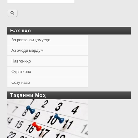
Бахшҳо
Аз равзанаи қомусҳо
Аз эҷоди мардум
Навгониҳо
Суратхона
Созу наво
Тақвими Моҳ