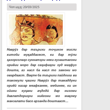
Чоп шуд: 20/03/2025
Наврӯз дар таърихи тоҷикон мисли
китоби муқаддасест, ки дар тӯли
ҳазорсолаҳо суннатҳои неки гузаштагони
ориёии моро дар саҳифаҳои худ маҳфуз
дошта, аз насл ба насл то замони мо
овардааст. Вақте ба таърихи пайдоиш ва
такомули ҷашни Наврӯз дар тамаддуни
ориёӣ назар меафканем, мебинем, ки ин
ойини куҳани аҷдодӣ дар низоми
давлатдориҳои ниёгони мо мақому
манзалати басо арзанда доштааст...