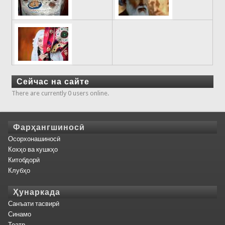
Сейчас на сайте
There are currently 0 users online.
Фарҳангшиносӣ
Осорхонашиносӣ
Кохҳо ва кушкҳо
Китобдорӣ
Клубҳо
Ҳунаркада
Санъати тасвирӣ
Синамо
Театр