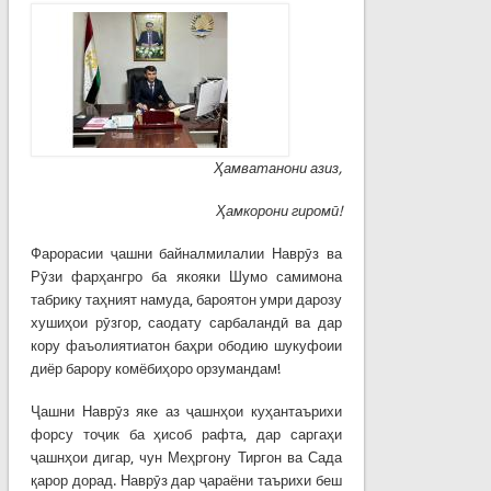
Ҳ
амватанони азиз,
Ҳ
амкорони гиром
ӣ!
Фарорасии ҷашни байналмилалии Наврӯз ва
Рӯзи фарҳангро ба якояки Шумо самимона
табрику таҳният намуда, бароятон умри дарозу
хушиҳои рӯзгор, саодату сарбаландӣ ва дар
кору фаъолиятиатон баҳри ободию шукуфоии
диёр барору комёбиҳоро орзумандам!
Ҷашни Наврӯз яке аз ҷашнҳои куҳантаърихи
форсу тоҷик ба ҳисоб рафта, дар саргаҳи
ҷашнҳои дигар, чун Меҳргону Тиргон ва Сада
қарор дорад. Наврӯз дар ҷараёни таърихи беш