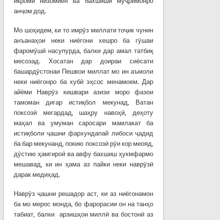
икроми низомиён ва бахшиши муҷримонро
анҷом дод.
Мо шоҳидем, ки то имрӯз миллати тоҷик чунин
анъанаҳои неки ниёгони хешро ба гӯшаи
фаромӯшӣ насупурда, балки дар амал татбиқ
месозад. Хосатан дар доираи сиёсати
башардӯстонаи Пешвои миллат мо ин аъмоли
неки ниёгонро ба хубӣ эҳсос менамоем. Дар
айёми Наврӯз кишвари азизи моро фазои
тамоман дигар истиқбол мекунад, Ватан
поксозӣ мегардад, шаҳру навоҳӣ, деҳоту
маҳал ва умуман саросари мамлакат ба
истиқболи ҷашни фархундапай либоси ҷадид
ба бар мекунанд, покию поксозӣ рӯи кор меояд,
дӯстию ҳамгироӣ ва авфу бахшиш ҳукмфармо
мешавад, ки ин ҳама аз пайки неки наврӯзӣ
дарак медиҳад.
Наврӯз ҷашни решадор аст, ки аз ниёгонамон
ба мо мерос монда, бо фарорасии он на танҳо
табиат, балки арзишҳои миллӣ ва бостонӣ аз