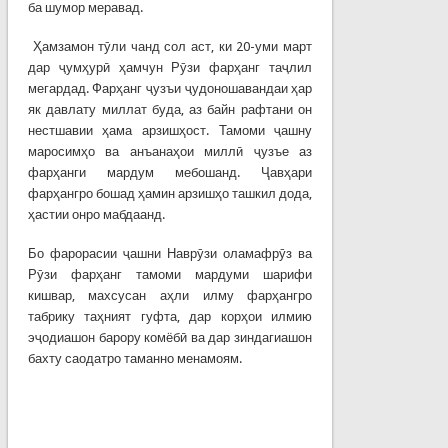
ба шумор меравад.
Ҳамзамон тӯли чанд сол аст, ки 20-уми март
дар ҷумҳурӣ ҳамчун Рӯзи фарҳанг таҷлил
мегардад. Фарҳанг ҷузъи ҷудоношавандаи ҳар
як давлату миллат буда, аз байн рафтани он
нестшавии ҳама арзишҳост. Тамоми ҷашну
маросимҳо ва анъанаҳои миллӣ ҷузъе аз
фарҳанги мардум мебошанд. Ҷавҳари
фарҳангро бошад ҳамин арзишҳо ташкил дода,
ҳастии онро мабдаанд.
Бо фарорасии ҷашни Наврӯзи оламафрӯз ва
Рӯзи фарҳанг тамоми мардуми шарифи
кишвар, махсусан аҳли илму фарҳангро
табрику таҳният гуфта, дар корҳои илмию
эҷодиашон барору комёбӣ ва дар зиндагиашон
бахту саодатро таманно менамоям.