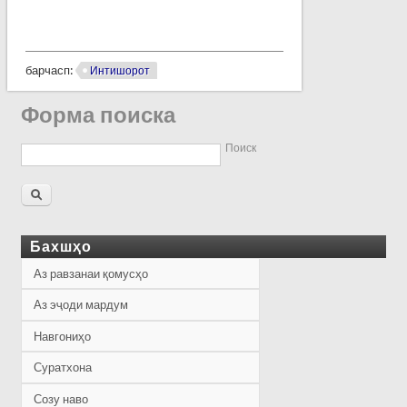
барчасп:
Интишорот
Форма поиска
Поиск
Бахшҳо
Аз равзанаи қомусҳо
Аз эҷоди мардум
Навгониҳо
Суратхона
Созу наво