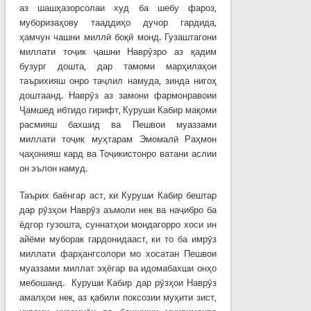
аз шашҳазорсолаи худ ба шебу фароз,
муборизаҳову тааддиҳо дучор гардида,
ҳамчун чашни миллӣ боқӣ монд. Гузаштагони
миллати тоҷик ҷашни Наврӯзро аз қадим
бузург дошта, дар тамоми марҳилаҳои
таърихияш онро таҷлил намуда, зинда нигоҳ
доштаанд. Наврӯз аз замони фармонравоии
Ҷамшед ибтидо гирифт, Куруши Кабир мақоми
расмияш бахшид ва Пешвои муаззами
миллати тоҷик муҳтарам Эмомалӣ Раҳмон
ҷаҳонияш кард ва Тоҷикистонро ватани аслии
он эълон намуд.
Таърих баёнгар аст, ки Куруши Кабир бештар
дар рӯзҳои Наврӯз аъмоли нек ва наҷибро ба
ёдгор гузошта, суннатҳои мондагорро хоси ин
айёми муборак гардонидааст, ки то ба имрӯз
миллати фарҳангсолори мо хосатан Пешвои
муаззами миллат эҳёгар ва идомабахши онҳо
мебошанд. Куруши Кабир дар рӯзҳои Наврӯз
амалҳои нек, аз қабили поксозии муҳити зист,