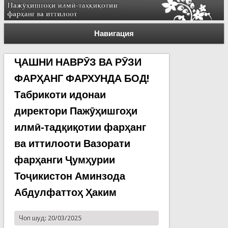
Навигация
ҶАШНИ НАВРӮЗ ВА РӮЗИ
ФАРҲАНГ ФАРХУНДА БОД!
Табрикоти идонаи
директори Пажӯҳишгоҳи
илмӣ-тадқиқотии фарҳанг
ва иттилооти Вазорати
фарҳанги Ҷумҳурии
Тоҷикистон Аминзода
Абдулфаттоҳ Ҳаким
Чоп шуд: 20/03/2025