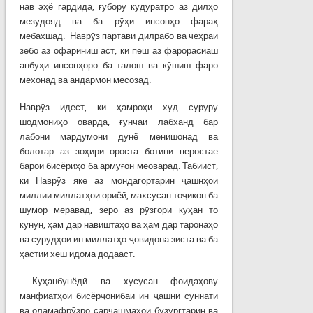
нав эҳё гардида, ғубору кудуратро аз дилҳо
мезудояд ва ба рӯҳи инсонҳо фараҳ
мебахшад. Наврӯз партави дилрабо ва чеҳраи
зебо аз офариниш аст, ки пеш аз фарорасиаш
анбуҳи инсонҳоро ба талош ва кӯшиш фаро
мехонад ва андармон месозад.
Наврӯз идест, ки ҳамроҳи худ суруру
шодмониҳо оварда, ғунчаи лабханд бар
лабони мардумони дунё менишонад ва
болотар аз зоҳири ороста ботини перостае
барои бисёриҳо ба армуғон меоварад. Табиист,
ки Наврӯз яке аз мондагортарин ҷашнҳои
миллии миллатҳои ориёӣ, махсусан тоҷикон ба
шумор меравад, зеро аз рӯзгори куҳан то
кунун, ҳам дар навиштаҳо ва ҳам дар таронаҳо
ва сурудҳои ин миллатҳо ҷовидона зиста ва ба
ҳастии хеш идома додааст.
Куҳанбунёдӣ ва хусусан фоидаҳову
манфиатҳои бисёрҷонибаи ин ҷашни суннатӣ
ва оламафрӯзро сарчашмаҳои бузургтарин ва