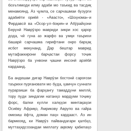
боэътимоди илму адаби мо таъкид ва тасдиқ
менамоянд. Аз ҷумла, се сарчашмаи бузурги
адабиёти ориёӣ - «Авасто», «Шоҳнома»-и
Фирдавсӣ ва «Осор-ул-боқия»-и Абӯрайҳони
Берунӣ Наврӯзро мавриди зикри хос қарор
дода, чӣ гуна аз жарфо ва умқи таърихи
башарӣ сарчашма гирифтани онро барҳақ
исбот мекунанд. Дар бештар маврид
мутафаккирони барҷастаи форсу тоҷик
Наврӯзро ба унвони ҷашни инсонӣ арзёбӣ
кардаанд.
Ба андешаи дигар Наврӯзи бостонӣ сароғози
таърихи пурғановати мо буда, ҳамчун суннати
пурарзиши ба фарҳангу тамаддуни миллӣ,
тору пуди зиндагии натанҳо мардуми тоҷику
форс, балки кулли халқҳои минтақаҳои
Осиёву Африқо, Амрикову Аврупо ва ғайра
омезиш ёфта, доман паҳн кардааст. Аз ин
бармеояд, ки Наврӯз пайвандагари қалбҳо,
муттаҳидсозандаи миллату ақвому қабилаҳо