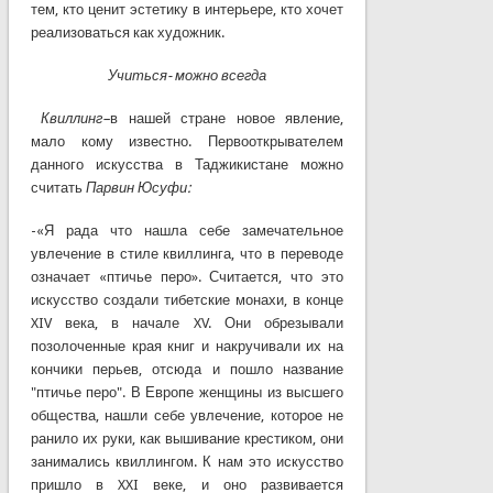
тем, кто ценит эстетику в интерьере, кто хочет
реализоваться как художник.
Учиться- можно всегда
Квиллинг–
в нашей стране новое явление,
мало кому известно. Первооткрывателем
данного искусства в Таджикистане можно
считать
Парвин Юсуфи:
-«Я рада что нашла себе замечательное
увлечение в стиле квиллинга, что в переводе
означает «птичье перо». Считается, что это
искусство создали тибетские монахи, в конце
XIV века, в начале XV. Они обрезывали
позолоченные края книг и накручивали их на
кончики перьев, отсюда и пошло название
"птичье перо". В Европе женщины из высшего
общества, нашли себе увлечение, которое не
ранило их руки, как вышивание крестиком, они
занимались квиллингом. К нам это искусство
пришло в XXI веке, и оно развивается