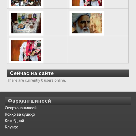
Сейчас на сайте
There are currently 0 users online.
Фарҳангшиносӣ
Осорхонашиносӣ
Кохҳо ва кушкҳо
Китобдорӣ
Клубҳо