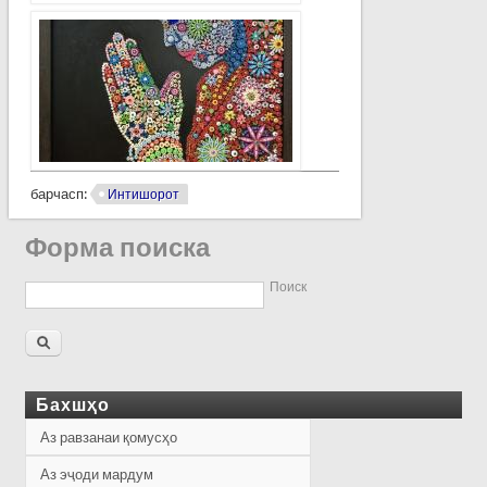
барчасп:
Интишорот
Форма поиска
Поиск
Бахшҳо
Аз равзанаи қомусҳо
Аз эҷоди мардум