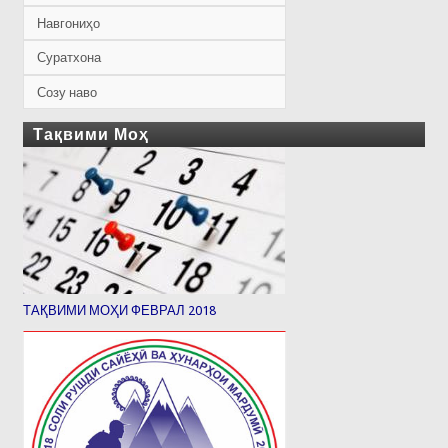
Навгониҳо
Суратхона
Созу наво
Тақвими Моҳ
ТАҚВИМИ МОҲИ ФЕВРАЛ 2018