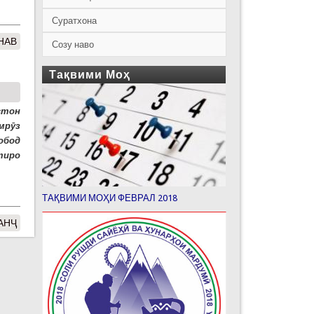
Суратхона
НАВ
Созу наво
Тақвими Моҳ
стон
мрӯз
обод
тиро
ТАҚВИМИ МОҲИ ФЕВРАЛ 2018
АНҶ