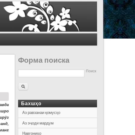
Форма поиска
Поиск
Бахшҳо
авда
яшро
Аз равзанаи қомусҳо
ирӯз
Аз эҷоди мардум
анд,
манг
Навгониҳо