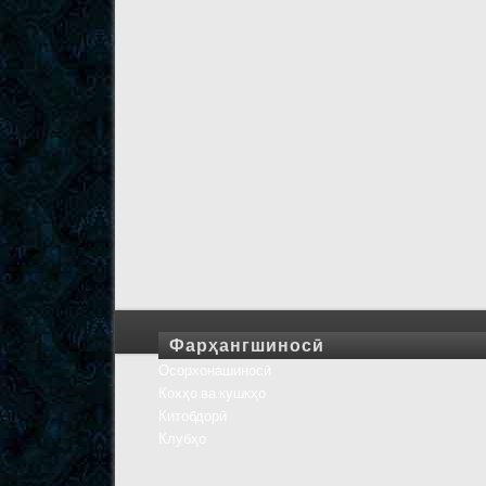
Фарҳангшиносӣ
Осорхонашиносӣ
Кохҳо ва кушкҳо
Китобдорӣ
Клубҳо