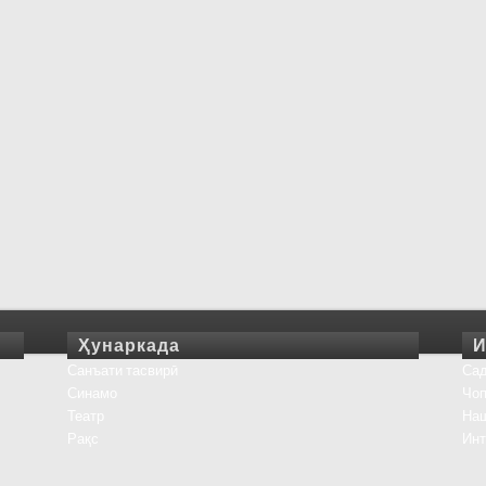
Ҳунаркада
И
Санъати тасвирӣ
Сад
Синамо
Чоп
Театр
На
Рақс
Инт