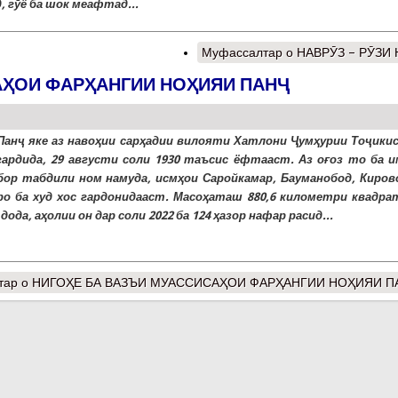
, гӯё ба шок меафтад...
Муфассалтар
о НАВРӮЗ – РӮЗИ 
АҲОИ ФАРҲАНГИИ НОҲИЯИ ПАНҶ
Панҷ яке аз навоҳии сарҳадии вилояти Хатлони Ҷумҳурии Тоҷики
гардида, 29 августи соли 1930 таъсис ёфтааст. Аз оғоз то ба и
бор табдили ном намуда, исмҳои Саройкамар, Бауманобод, Киров
ро ба худ хос гардонидааст. Масоҳаташ 880,6 километри квадра
ода, аҳолии он дар соли 2022 ба 124 ҳазор нафар расид...
тар
о НИГОҲЕ БА ВАЗЪИ МУАССИСАҲОИ ФАРҲАНГИИ НОҲИЯИ П