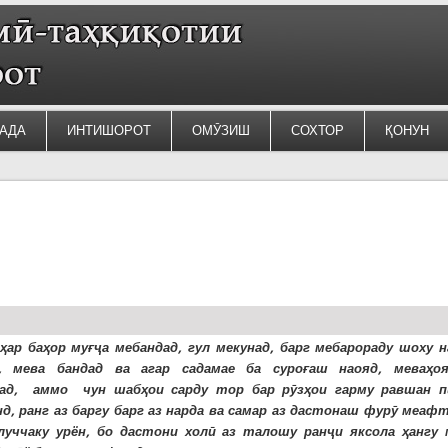
АДА
ИНТИШОРОТ
ОМӮЗИШ
СОХТОР
ҚОНУН
ҳар баҳор муғҷа мебандад, гул мекунад, барг мебарораду шоху н
д, мева бандад ва агар садамае ба суроғаш наояд, меваҳо
над, аммо чун шабҳои сарду тор бар рӯзҳои гарму равшан п
д, ранг аз баргу барг аз нарда ва самар аз дастонаш фурӯ меафт
луччаку урён, бо дастони холӣ аз талошу ранҷи яксола ҳангу 