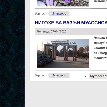
мемонад
барчасп:
Интишорот
НИГОҲЕ БА ВАЗЪИ МУАССИС
Чоп шуд: 07/04/2025
Ноҳияи 
маҳсуб 
чандин 
ва Панҷ
ташкил д
барчасп:
Интишорот
Муфассал