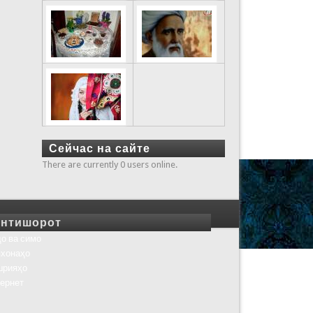
Сейчас на сайте
There are currently 0 users online.
нтишорот
о ва симо
хонаҳо
шрияҳо
ернет