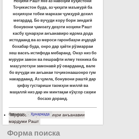
Ноҳияи Рашт яке аз навоҳии кўҳистони
Тоҷикистон буда, аз ҷиҳати маъмурӣ ба
ноҳияҳои тобеи маркази ҷумҳурӣ дохил
мегардад. Бо вуҷуди кору бори зиндагӣ
бонувони ҷамоату деҳоти ноҳияи Рашт
касбу ҳунарҳои анъанавиро идома дода
истодаанд ва аз мероси гаронбаҳои аҷдодӣ
бохабар буда, онро дар ҳаёти рўзмарраи
хеш васеъ истифода мебаранд. Онҳо низ бо
мурури замон ва пешрафти илму техника ба
маҳсулотҳои замонавӣ рў овардаанд, вале
бо вуҷуди ин анъанаи тоҷиконаашонро гум
накардаанд. Аз ҷумла, бонувони раштӣ дар
ҳифзу густариши таомҳои миллӣ ва
маҳаллӣ низ дар ин минтақаи кўҳсор саҳми
босазо доранд.
барчасп:
Ҳунаркада
Муфассалтар
о Таомҳои анъанавии
мардуми Рашт
Форма поиска