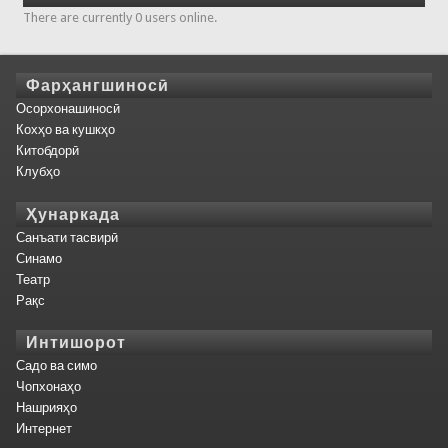
There are currently 0 users online.
Фарҳангшиносӣ
Осорхонашиносӣ
Кохҳо ва кушкҳо
Китобдорӣ
Клубҳо
Ҳунаркада
Санъати тасвирӣ
Синамо
Театр
Рақс
Интишорот
Садо ва симо
Чопхонаҳо
Нашрияҳо
Интернет