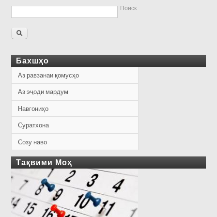
Поиск
Бахшҳо
Аз равзанаи қомусҳо
Аз эҷоди мардум
Навгониҳо
Суратхона
Созу наво
Тақвими Моҳ