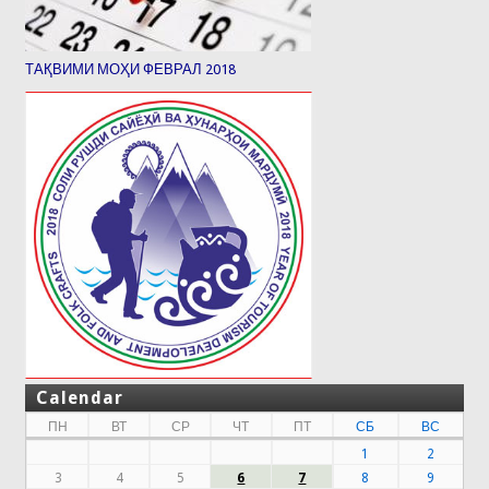
ТАҚВИМИ МОҲИ ФЕВРАЛ 2018
Calendar
ПН
ВТ
СР
ЧТ
ПТ
СБ
ВС
1
2
3
4
5
6
7
8
9