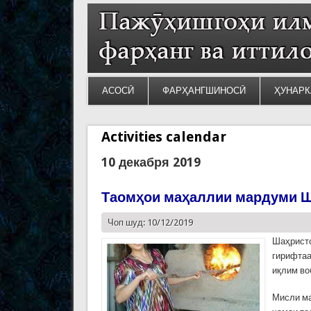
АСОСӢ
ФАРҲАНГШИНОСӢ
ҲУНАРК
Activities calendar
10 декабря 2019
Таомҳои маҳаллии мардуми Ш
Чоп шуд: 10/12/2019
Шаҳристо
гирифтаа
иқлим во
Мисли ма