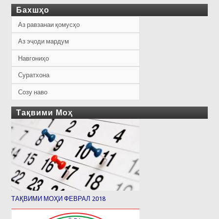
Бахшҳо
Аз равзанаи қомусҳо
Аз эҷоди мардум
Навгониҳо
Суратхона
Созу наво
Тақвими Моҳ
ТАҚВИМИ МОҲИ ФЕВРАЛ 2018