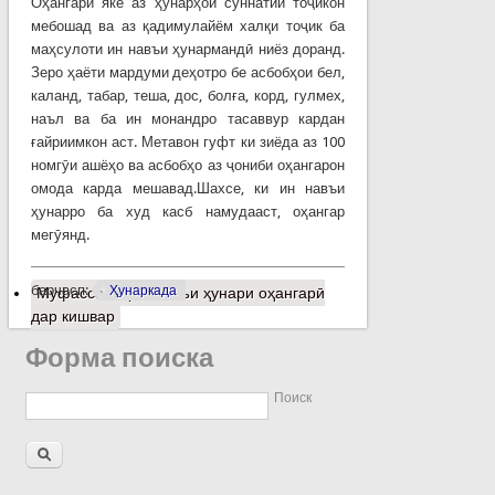
Оҳангарӣ яке аз ҳунарҳои суннатии тоҷикон
мебошад ва аз қадимулайём халқи тоҷик ба
маҳсулоти ин навъи ҳунармандӣ ниёз доранд.
Зеро ҳаёти мардуми деҳотро бе асбобҳои бел,
каланд, табар, теша, дос, болға, корд, гулмех,
наъл ва ба ин монандро тасаввур кардан
ғайриимкон аст. Метавон гуфт ки зиёда аз 100
номгӯи ашёҳо ва асбобҳо аз ҷониби оҳангарон
омода карда мешавад.Шахсе, ки ин навъи
ҳунарро ба худ касб намудааст, оҳангар
мегӯянд.
барчасп:
Ҳунаркада
Муфассалтар
о Вазъи ҳунари оҳангарӣ
дар кишвар
Форма поиска
Поиск