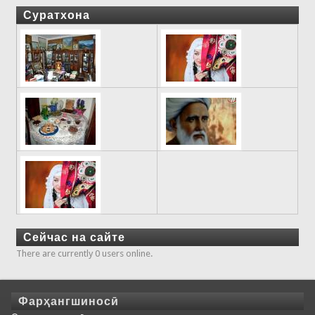
Суратхона
Сейчас на сайте
There are currently 0 users online.
Фарҳангшиносӣ