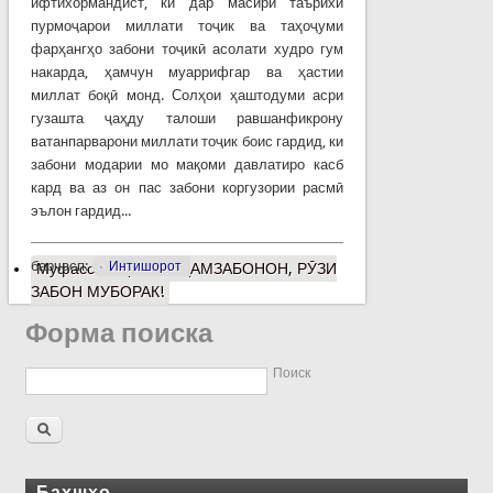
ифтихормандист, ки дар масири таърихи
пурмоҷарои миллати тоҷик ва таҳоҷуми
фарҳангҳо забони тоҷикӣ асолати худро гум
накарда, ҳамчун муаррифгар ва ҳастии
миллат боқӣ монд. Солҳои ҳаштодуми асри
гузашта ҷаҳду талоши равшанфикрону
ватанпарварони миллати тоҷик боис гардид, ки
забони модарии мо мақоми давлатиро касб
кард ва аз он пас забони коргузории расмӣ
эълон гардид...
барчасп:
Интишорот
Муфассалтар
о ЭЙ ҲАМЗАБОНОН, РӮЗИ
ЗАБОН МУБОРАК!
Форма поиска
Поиск
Бахшҳо