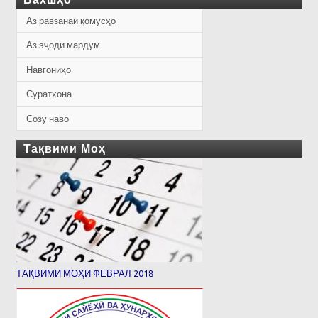
Аз равзанаи қомусҳо
Аз эҷоди мардум
Навгониҳо
Суратхона
Созу наво
Тақвими Моҳ
ТАҚВИМИ МОҲИ ФЕВРАЛ 2018