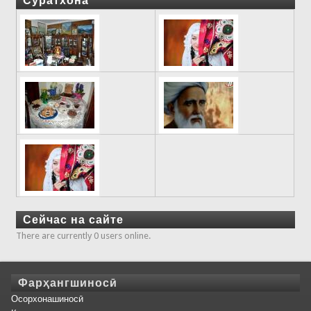
Суратхона
Сейчас на сайте
There are currently 0 users online.
Фарҳангшиносӣ
Осорхонашиносӣ