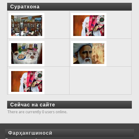
Суратхона
Сейчас на сайте
There are currently 0 users online.
Фарҳангшиносӣ