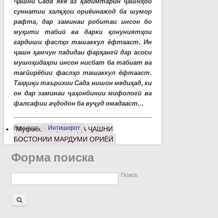
Ҷашни Сада яке аз қадимтарин ҷашнҳои
суннатии халқҳои ориёинажод ба шумор
рафта, дар заминаи робитаи инсон бо
муҳити табиӣ ва дарки қонуниятҳои
гардиши фаслҳо ташаккул ёфтааст. Ин
ҷашн ҳамчун падидаи фарҳангӣ дар асоси
мушоҳидаҳои инсон нисбат ба табиат ва
тағйирёбии фаслҳо ташаккул ёфтааст.
Таҳқиқи таърихии Сада нишон медиҳад, ки
он дар заминаи ҷаҳонбинии мифологӣ ва
фалсафии аҷдодон ба вуҷуд омадааст...
барчасп:
Интишорот
Муфассалтар
о САДА ҶАШНИ
БОСТОНИИ МАРДУМИ ОРИЁӢ
Форма поиска
Поиск