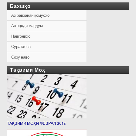
Бахшҳо
Аз равзанаи қомусҳо
Аз эҷоди мардум
Навгониҳо
Суратхона
Созу наво
Тақвими Моҳ
ТАҚВИМИ МОҲИ ФЕВРАЛ 2018