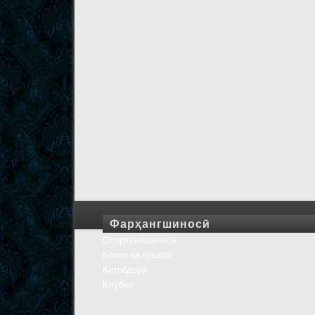
Фарҳангшиносӣ
Осорхонашиносӣ
Кохҳо ва кушкҳо
Китобдорӣ
Клубҳо