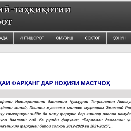
АДА
ИНТИШОРОТ
ОМӮЗИШ
СОХТОР
ҚОНУН
ҲАИ ФАРҲАНГ ДАР НОҲИЯИ МАСТЧОҲ
офати Истиқлолияти давлатии Ҷумҳурии Тоҷикистон Асосгу
аҳдати миллӣ, Пешвои муаззами миллат муҳтарам Эмомалӣ Ра
ҳу ғамхориҳои зиёде ба илму фарҳанг дар кишвар равона намуда
аҳои давлатӣ оид ба рушди фарҳанг: “Барномаи давлатии ҳ
аърихию фарҳангӣ барои солҳои 2012-2020 ва 2021-2025”,..