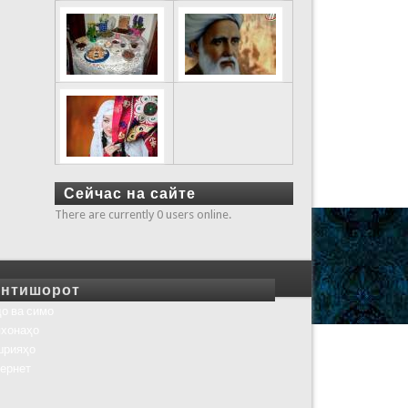
Сейчас на сайте
There are currently 0 users online.
нтишорот
о ва симо
хонаҳо
шрияҳо
ернет