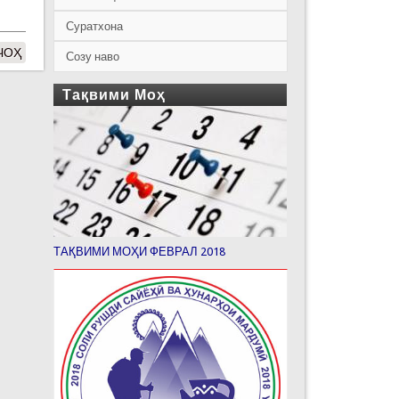
Суратхона
ЧОҲ
Созу наво
Тақвими Моҳ
ТАҚВИМИ МОҲИ ФЕВРАЛ 2018