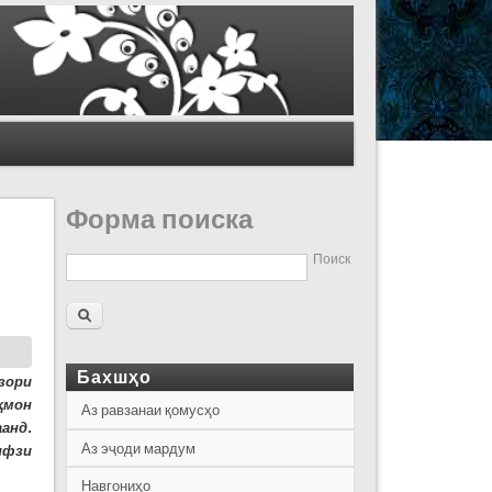
Форма поиска
Поиск
Бахшҳо
зори
ҳмон
Аз равзанаи қомусҳо
анд.
Аз эҷоди мардум
ифзи
Навгониҳо