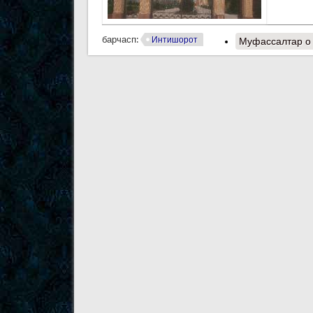
барчасп:
Интишорот
Муфассалтар
о