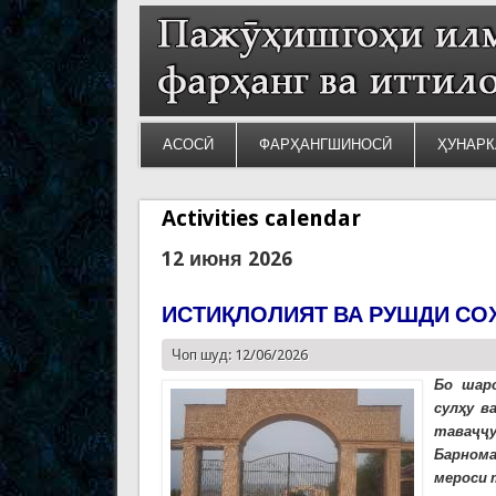
АСОСӢ
ФАРҲАНГШИНОСӢ
ҲУНАРК
Activities calendar
12 июня 2026
ИСТИҚЛОЛИЯТ ВА РУШДИ СО
Чоп шуд: 12/06/2026
Бо шар
сулҳу в
таваҷҷу
Барном
мероси т