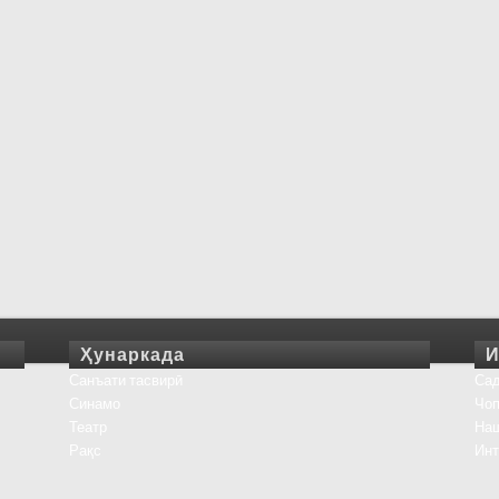
Ҳунаркада
И
Санъати тасвирӣ
Сад
Синамо
Чоп
Театр
На
Рақс
Инт