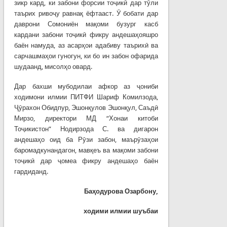
зикр кард, ки забони форсии тоҷикӣ дар тӯли
таърих ривоҷу равнақ ёфтааст. Ӯ бобати дар
даврони Сомониён мақоми бузург касб
кардани забони тоҷикӣ фикру андешаҳояшро
баён намуда, аз асарҳои адабиву таърихӣ ва
сарчашмаҳои гуногун, ки бо ин забон офарида
шудаанд, мисолҳо овард.
Дар бахши мубодилаи афкор аз ҷониби
ходимони илмии ПИТФИ Шариф Комилзода,
Ҷӯрахон Обидпур, Эшонқулов Эшонқул, Саъдӣ
Мирзо, директори МД “Хонаи китоби
Тоҷикистон” Нодирзода С. ва дигарон
андешаҳо оид ба Рӯзи забон, маърӯзаҳои
баромадкунандагон, мавқеъ ва мақоми забони
тоҷикӣ дар ҷомеа фикру андешаҳо баён
гардиданд.
Баҳ
одурова
Озарбону
,
ходими илмии шуъбаи