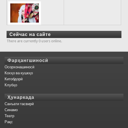
Сейчас на сайте
There are currently 0 users online.
Фарҳангшиносӣ
Осорхонашиносӣ
Кохҳо ва кушкҳо
Китобдорӣ
Клубҳо
Ҳунаркада
Санъати тасвирӣ
Синамо
Театр
Рақс