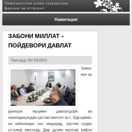
Навигация
ЗАБОНИ МИЛЛАТ –
ПОЙДЕВОРИ ДАВЛАТ
Чоп шуд: 03/10/2025
Забон
яке аз
рукнҳои муҳими давлатдорӣ ва
нишондиҳандаи ҳастии миллат аст. Ҳар қавме,
ки забонашро пос медорад, ҳастии худро
устувор месозад. Дар дунёи муосир ҳифзи