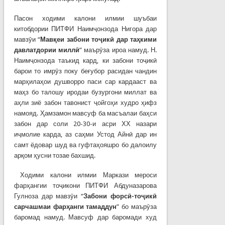
Пасон ходими калони илмии шуъбаи
китобдории ПИТФИ Наимҷонзода Нигора дар
мавзӯи “
Мав
қ
еи
забони
то
ҷ
ик
ӣ
дар та
ҳ
кими
давлатдории
милл
ӣ
” маърӯза ироа намуд. Н.
Наимҷонзода таъкид кард, ки забони тоҷикӣ
барои то имрӯз поку беғубор расидан чандин
марҳилаҳои душворро паси сар кардааст ва
маҳз бо талошу иродаи бузургони миллат ва
аҳли зиё забон тавонист ҷойгоҳи худро ҳифз
намояд. Ҳамзамон мавсуф ба масъалаи баҳси
забон дар соли 20-30-и асри ХХ назари
иҷмолие карда, аз саҳми Устод Айнӣ дар ин
самт ёдовар шуд ва гуфтаҳояшро бо далоилу
арқом ҳусни тозае бахшид.
Ходими калони илмии Маркази мероси
фарҳангии тоҷикони ПИТФИ Абдуназарова
Гулноза дар мавзӯи “
Забони форс
ӣ
-
то
ҷ
ик
ӣ
сарчашмаи
фар
ҳ
анги
тамаддун
” бо маърӯза
баромад намуд. Мавсуф дар баромади худ