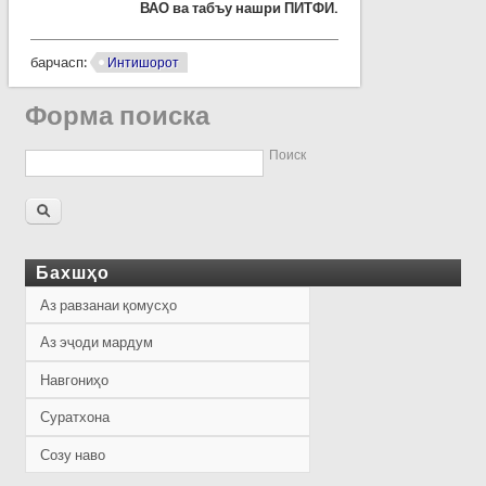
ВАО ва табъу нашри ПИТФИ.
барчасп:
Интишорот
Форма поиска
Поиск
Бахшҳо
Аз равзанаи қомусҳо
Аз эҷоди мардум
Навгониҳо
Суратхона
Созу наво