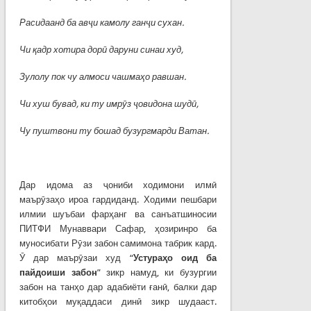
Расидаанд ба ав
ҷ
и
камолу
ган
ҷ
и
сухан
.
Чи
қ
адр
хотира
дор
ӣ
даруни
синаи
худ
,
Зулолу пок чу алмоси чашма
ҳ
о
равшан
.
Чи хуш бувад, ки ту имр
ӯ
з
ҷ
овидона
шуд
ӣ
,
Чу пуштвони ту бошад бузургмарди Ватан.
Дар идома аз ҷониби ходимони илмӣ
маърӯзаҳо ироа гардиданд. Ходими пешбари
илмии шуъбаи фарҳанг ва санъатшиносии
ПИТФИ Мунаввари Сафар, ҳозиринро ба
муносибати Рӯзи забон самимона табрик кард.
Ӯ дар маърӯзаи худ “
Устура
ҳ
о
оид
ба
пайдоиши
забон
” зикр намуд, ки бузургии
забон на танҳо дар адабиёти ғанӣ, балки дар
китобҳои муқаддаси динӣ зикр шудааст.