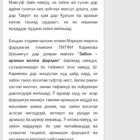
Мавсуф баён намуд, ки забон ва сухан дар
адёни гуногун низ ҷойгоҳи махсус дошта, ҳам
дар Таврот ва ҳам дар Қуръон ба арзиши
калом таъкид шудааст, ки ин нишонаи
муқаддас будани забон мебошад.
Баъдан ходими калони илмии Маркази мероси
фарҳангии тоҷикони ПИТФИ Каримова
Шаъмигул дар доираи мавзӯи “
Забон –
арзиши волои фар
ҳ
анг
” баромад намуда,
суханрониашро бо табрикот оғоз намуд. Ш.
Каримова дар маърузаи худ қайд кард, ки
забон танҳо воситаи гуфтор нест, балки рамзи
ҳастии миллат, оинаи тафаккур ва пойдевори
давлатдорӣ мебошад. Ӯ ёдовар шуд, ки агар
фарҳангро маҷмӯи тамоми арзишҳои моддӣ ва
маънавии ҷомеа донем, пас забон воситаи
асосии нигоҳдорӣ, интиқол ва рушди он
арзишҳо ба шумор меравад. Ӯ илова намуд, ки
забон мардумро бо ҳам мепайвандад ва
гузаштаи таърихӣ, арзишҳои фарҳангӣ ва
анъанаҳои миллиро ҳифз мекунад.