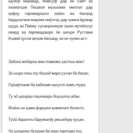
шумор меравад. Мавсуф дар ин самт аз
хизматҳои Пешвои муаззами миллат дар
ҳифзу гиромидошти забон ва баланд
бардоштани мақоми омӯзгор дар ҷомеа ёдовар
шуда, аз Паёму суханрониҳои эшон иқтибосҳо
овард ва баромадашро бо шеъри Рустами
Аҷамӣ ҳусни анҷом бахшид, ки он чунин аст:
Забони модарии ман тамоми
ҳ
астии
ман
!
Зи шири поки ту бошад маро сухан ба да
ҳ
ан
.
Гирифтаам ба забонам нахуст номи туро,
Ту эй
ҷ
азираи
па
ҳ
новари
би
ҳ
ишти
адан
.
Миёни ин
ҳ
ама
фар
ҳ
анг
қ
оматат
болост
,
Ту
й
ӣ
дарахти
баруманду
решадору
ку
ҳ
ан
.
Чи шоирони бузурге ба зери партави ту,