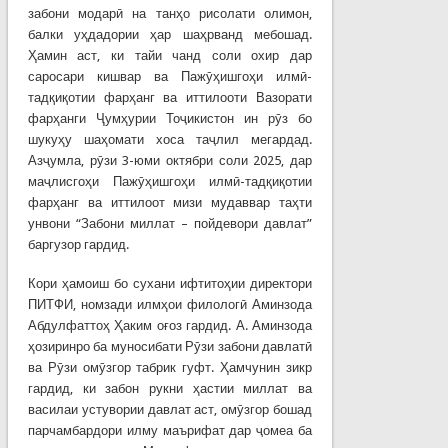
забони модарӣ на танҳо рисолати олимон,
балки уҳдадории ҳар шаҳрванд мебошад.
Ҳамин аст, ки тайи чанд соли охир дар
саросари кишвар ва Пажӯҳишгоҳи илмӣ-
тадқиқотии фарҳанг ва иттилооти Вазорати
фарҳанги Ҷумҳурии Тоҷикистон ин рӯз бо
шукуҳу шаҳомати хоса таҷлил мегардад.
Азҷумла, рӯзи 3-юми октябри соли 2025, дар
маҷлисгоҳи Пажӯҳишгоҳи илмӣ-тадқиқотии
фарҳанг ва иттилоот мизи мудаввар таҳти
унвони “Забони миллат – пойдевори давлат”
баргузор гардид.
Кори ҳамоиш бо сухани ифтитоҳии директори
ПИТФИ, номзади илмҳои филологӣ Аминзода
Абдулфаттоҳ Ҳаким оғоз гардид. А. Аминзода
ҳозиринро ба муносибати Рӯзи забони давлатӣ
ва Рӯзи омӯзгор табрик гуфт. Ҳамчунин зикр
гардид, ки забон рукни ҳастии миллат ва
василаи устувории давлат аст, омӯзгор бошад
парчамбардори илму маърифат дар ҷомеа ба