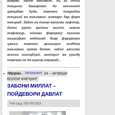
Воқеан, забон омилест, ки аз оғози
таърихи башарият бо инсоният
ҳамқадам буда, тамоми таҷрибаи
таърихӣ ва маънавии ҷомеаро дар фаро
мегирад. Забон на танҳо василаи гуфтор,
балки рукни ҳастии миллӣ, шакли
тафаккур, ойинаи фарҳангу хазинаи
маърифат мебошад. Агар фарҳангро
ҷамъи тамоми арзишҳои моддию
маънавии ҷомеа донем, забон василаи
асосии нигоҳдорӣ, интиқол ва рушду
тавсеаи он ба шумор меравад...
барчасп:
Интишорот
Муфассалтар
о ЗАБОН – АРЗИШИ
ВОЛОИ ФАРҲАНГ
ЗАБОНИ МИЛЛАТ –
ПОЙДЕВОРИ ДАВЛАТ
Чоп шуд: 03/10/2025