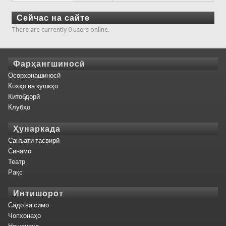
Сейчас на сайте
There are currently 0 users online.
Фарҳангшиносӣ
Осорхонашиносӣ
Кохҳо ва кушкҳо
Китобдорӣ
Клубҳо
Ҳунаркада
Санъати тасвирӣ
Синамо
Театр
Рақс
Интишорот
Садо ва симо
Чопхонаҳо