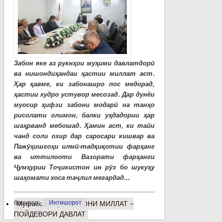
Забон яке аз рукнҳои муҳими давлатдорӣ
ва нишондиҳандаи ҳастии миллат аст.
Ҳар қавме, ки забонашро пос медорад,
ҳастии худро устувор месозад. Дар дунёи
муосир ҳифзи забони модарӣ на танҳо
рисолати олимон, балки уҳдадории ҳар
шаҳрванд мебошад. Ҳамин аст, ки тайи
чанд соли охир дар саросари кишвар ва
Пажӯҳишгоҳи илмӣ-тадқиқотии фарҳанг
ва иттилооти Вазорати фарҳанги
Ҷумҳурии Тоҷикистон ин рӯз бо шукуҳу
шаҳомати хоса таҷлил мегардад...
барчасп:
Интишорот
Муфассалтар
о ЗАБОНИ МИЛЛАТ –
ПОЙДЕВОРИ ДАВЛАТ