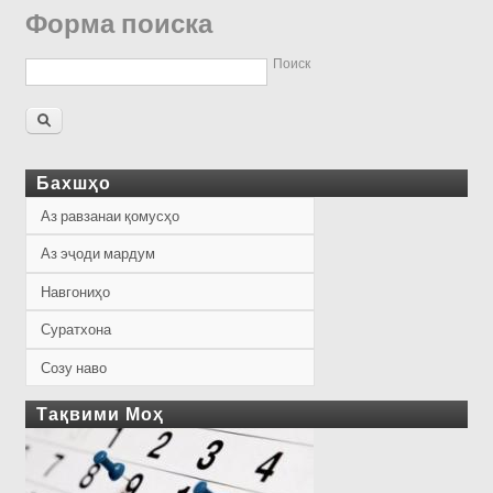
Форма поиска
Поиск
Бахшҳо
Аз равзанаи қомусҳо
Аз эҷоди мардум
Навгониҳо
Суратхона
Созу наво
Тақвими Моҳ