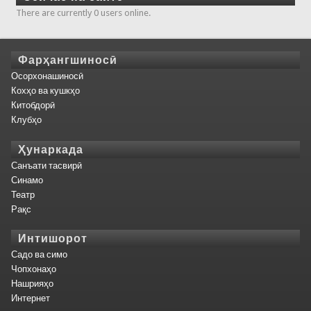
There are currently 0 users online.
Фарҳангшиносӣ
Осорхонашиносӣ
Кохҳо ва кушкҳо
Китобдорӣ
Клубҳо
Ҳунаркада
Санъати тасвирӣ
Синамо
Театр
Рақс
Интишорот
Садо ва симо
Чопхонаҳо
Нашрияҳо
Интернет