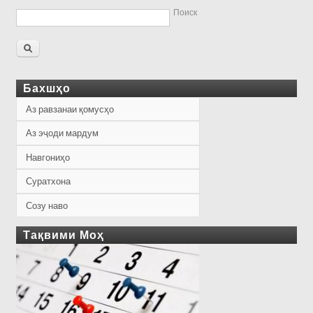
Поиск
Бахшҳо
Аз равзанаи қомусҳо
Аз эҷоди мардум
Навгониҳо
Суратхона
Созу наво
Тақвими Моҳ