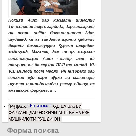
Ноҳияи Ашт дар қисмати шимолии
Тоҷикистон воқеъ гардида, дар қаламрави
он осори зиёди бостоншиносӣ ёфт
шудаанд, ки аз зиндагии аҳолии қадимии
деҳоти доманакуҳҳои Қурама шаҳодат
медиҳанд. Масалан, дар ин ҷо маҷмааи
сангнигораҳои Ашт ҷойгир аст, ки
таърихи он ба асрҳои III-II то милод, VI-
VIII милодӣ рост меояд. Ин нигораҳо дар
сангҳои рӯи сари гӯрҳо ва мавзеъҳои
иқомат нишондиҳандаи расму ойинҳо ва
анъанаҳои фарҳангии...
барчасп:
Интишорот
Муфассалтар
о НИГОҲЕ БА ВАЗЪИ
ФАРҲАНГ ДАР НОҲИЯИ АШТ ВА БАЪЗЕ
МУШКИЛОТИ РУШДИ ОН
Форма поиска