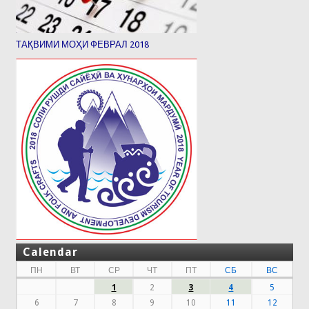
ТАҚВИМИ МОҲИ ФЕВРАЛ 2018
Calendar
ПН
ВТ
СР
ЧТ
ПТ
СБ
ВС
1
2
3
4
5
6
7
8
9
10
11
12