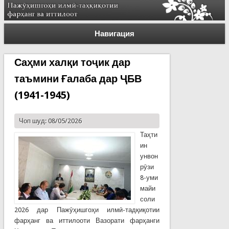
Навигация
Саҳми халқи тоҷик дар
таъмини Ғалаба дар ҶБВ
(1941-1945)
Чоп шуд: 08/05/2026
Таҳти
ин
унвон
рӯзи
8-уми
майи
соли
2026 дар Пажӯҳишгоҳи илмӣ-тадқиқотии
фарҳанг ва иттилооти Вазорати фарҳанги