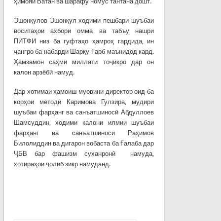
ҳимояи Ватан ва шарафу номус тантана дошт.
Эшонқулов Эшонқул ходими пешбари шуъбаи
воситаҳои ахбори омма ва табъу нашри
ПИТФИ низ ба гуфтаҳо ҳамроҳ гардида, ин
ҷангро ба набарди Шарқу Ғарб маънидод кард.
Ҳамзамон саҳми миллати тоҷикро дар он
калон арзёбӣ намуд.
Дар хотимаи ҳамоиш муовини директор оид ба
корҳои методӣ Каримова Гулзира, мудири
шуъбаи фарҳанг ва санъатшиносӣ Абдуллоев
Шамсуддин, ходими калони илмии шуъбаи
фарҳанг ва санъатшиносӣ Раҳимов
Билолиддин ва дигарон вобаста ба Ғалаба дар
ҶБВ бар фашизм суханронӣ намуда,
хотираҳои ҷолиб зикр намуданд.