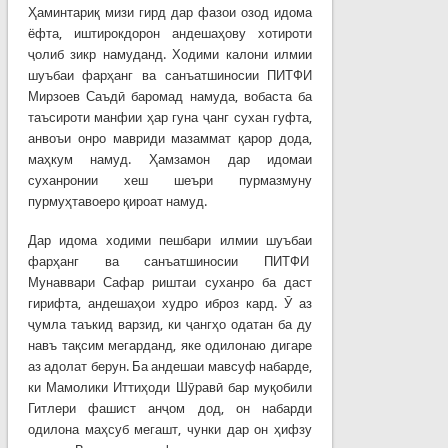
Ҳаминтариқ мизи гирд дар фазои озод идома
ёфта, иштирокдорон андешаҳову хотироти
ҷолиб зикр намуданд. Ходими калони илмии
шуъбаи фарҳанг ва санъатшиносии ПИТФИ
Мирзоев Саъдӣ баромад намуда, вобаста ба
таъсироти манфии ҳар гуна ҷанг сухан гуфта,
анвоъи онро мавриди мазаммат қарор дода,
маҳкум намуд. Ҳамзамон дар идомаи
суханронии хеш шеъри пурмазмуну
пурмуҳтавоеро қироат намуд.
Дар идома ходими пешбари илмии шуъбаи
фарҳанг ва санъатшиносии ПИТФИ
Мунаввари Сафар риштаи суханро ба даст
гирифта, андешаҳои худро иброз кард. Ӯ аз
ҷумла таъкид варзид, ки ҷангҳо одатан ба ду
навъ тақсим мегарданд, яке одилонаю дигаре
аз адолат берун. Ба андешаи мавсуф набарде,
ки Мамолики Иттиҳоди Шӯравӣ бар муқобили
Гитлери фашист анҷом дод, он набарди
одилона маҳсуб мегашт, чунки дар он ҳифзу