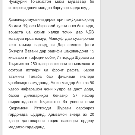
Ҷумҳурии Тоҷикистон мизи мудаввар бо
иштироки донишмандон баргузор карда шуд.
Ҳамоишро муовини директори пажӯҳишгоҳ оид
ба илм Ҷӯраев Мирзоалӣ ҳусни оғоз бахшида,
вобаста ба саҳми халқи тоҷик дар ҶБВ
маъруза ироа намуд. Мавсуф дар суханронии
хеш таъкид варзид, ки Дар солҳои Ҷанги
Бузурги Ватанӣ дар радифи шаҳрвандони 15
кишвари иттифоқии собиқ Иттиҳоди Шӯравӣ аз
Тоҷикистон 250 ҳазор сокинони ин мамлакати
офтобӣ ихтиёрӣ ба фронт рафта, барои
таъмини Ғалаба бар фишизми гитлерӣ
ҷонбозиҳо намудаанд. Аз ин миқдор беш аз 90
ҳазор нафарашон ҷони худро аз даст дода,
барои диловариҳои беназир 57 нафар
фиристодагони Тоҷикистон ба унвони олии
Қаҳрамони Иттиҳоди Шӯравӣ сарфароз
гардонида шуданд. Ҳамзамон зиёда аз 20
ҳазор ҷанговарони тоҷик сазовори ордену
медалҳо гардиданд.