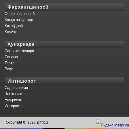
Фарҳангшиносӣ
Осорхонашиносӣ
Кохҳо ва кушкҳо
Китобдорӣ
Клубҳо
Ҳунаркада
Санъати тасвирӣ
Синамо
Театр
Рақс
Интишорот
Садо ва симо
Чопхонаҳо
Нашрияҳо
Интернет
Copyright © 2026, pitfit.tj