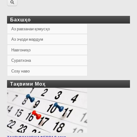
Бахшҳо
Аз равзанаи қомусҳо
Аз эҷоди мардум
Навгониҳо
Суратхона
Созу наво
Тақвими Моҳ