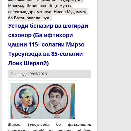
Махсум, Шириншоҳ Шоҳтемур ва
сиёсатмадори маъруф Нисор Муҳаммад
ба Ватан оварда шуд.
Устоди беназир ва шогирди
сазовор (Ба ифтихори
ҷашни 115- солагии Мирзо
Турсунзода ва 85-солагии
Лоиқ Шералӣ)
Чоп шуд: 19/05/2026
Мирзо Турсунзода бо фаъолияти
пурсамари эҷодӣ ва афкори адабию