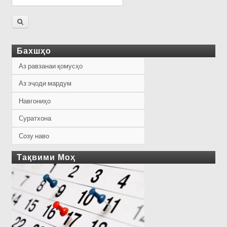
Бахшҳо
Аз равзанаи қомусҳо
Аз эҷоди мардум
Навгониҳо
Суратхона
Созу наво
Тақвими Моҳ