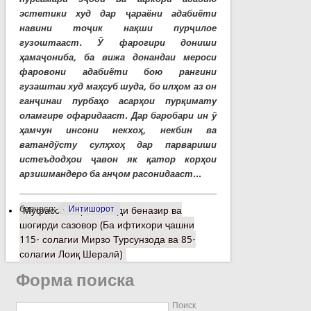
эстетики худ дар ҷараёни адабиёти
навини тоҷик нақши пурҷилое
гузоштааст. Ў фарогири дониши
ҳамаҷониба, ба вижа донандаи мероси
фаровони адабиёти бою рангини
гузаштаи худ маҳсуб шуда, бо илҳом аз он
ганҷинаи пурбаҳо асарҳои пурқимату
оламгире офаридааст. Дар баробари ин ў
ҳамчун инсони некхоҳ, некбин ва
ватандўсту сулҳхоҳ дар парвариши
истеъдодҳои ҷавон як қатор корҳои
арзишмандеро ба анҷом расонидааст...
барчасп:
Интишорот
Муфассалтар
о Устоди беназир ва
шогирди сазовор (Ба ифтихори ҷашни
115- солагии Мирзо Турсунзода ва 85-
солагии Лоиқ Шералӣ)
Форма поиска
Поиск