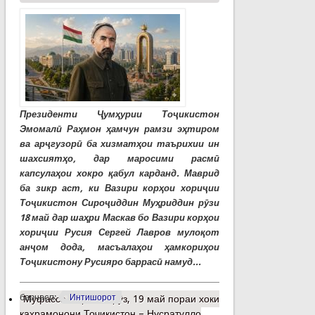
Президенти Ҷумҳурии Тоҷикистон
Эмомалӣ Раҳмон ҳамчун рамзи эҳтиром
ва арҷгузорӣ ба хизматҳои таърихии ин
шахсиятҳо, дар маросими расмӣ
капсулаҳои хокро қабул карданд. Маврид
ба зикр аст, ки Вазири корҳои хориҷии
Тоҷикистон Сироҷиддин Муҳриддин рӯзи
18 май дар шаҳри Маскав бо Вазири корҳои
хориҷии Русия Сергей Лавров мулоқот
анҷом дода, масъалаҳои ҳамкориҳои
Тоҷикистону Русияро баррасӣ намуд...
барчасп:
Интишорот
Муфассалтар
о Имрӯз, 19 май пораи хоки
қаҳрамонони Тоҷикистон – Нусратулло