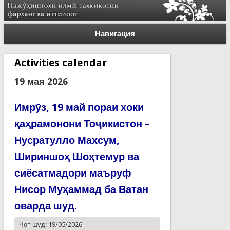
Навигация
Activities calendar
19 мая 2026
Имрӯз, 19 май пораи хоки
қаҳрамонони Тоҷикистон –
Нусратулло Махсум,
Шириншоҳ Шоҳтемур ва
сиёсатмадори маъруф
Нисор Муҳаммад ба Ватан
оварда шуд.
Чоп шуд: 19/05/2026