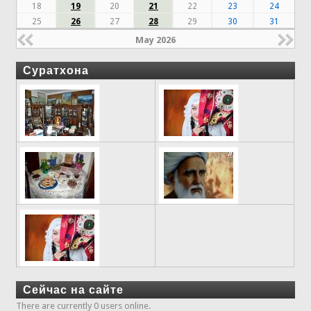
18
19
20
21
22
23
24
25
26
27
28
29
30
31
May 2026
Суратхона
Сейчас на сайте
There are currently 0 users online.