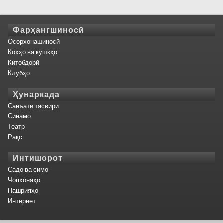
Фарҳангшиносӣ
Осорхонашиносӣ
Кохҳо ва кушкҳо
Китобдорӣ
Клубҳо
Ҳунаркада
Санъати тасвирӣ
Синамо
Театр
Рақс
Интишорот
Садо ва симо
Чопхонаҳо
Нашрияҳо
Интернет