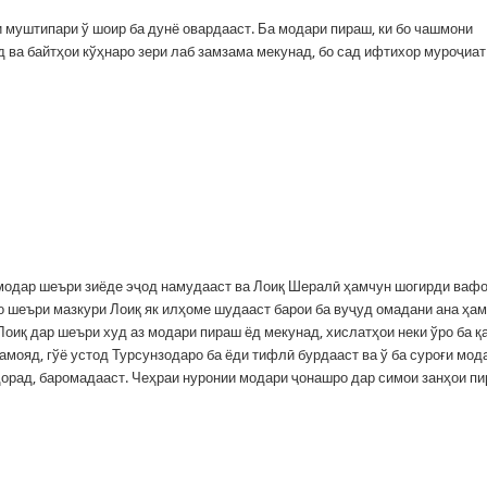
и муштипари ў шоир ба дунё овардааст. Ба модари пираш, ки бо чашмони
 ва байтҳои кўҳнаро зери лаб замзама мекунад, бо сад ифтихор муроҷиат
-модар шеъри зиёде эҷод намудааст ва Лоиқ Шералӣ ҳамчун шогирди ваф
мо шеъри мазкури Лоиқ як илҳоме шудааст барои ба вуҷуд омадани ана ҳа
оиқ дар шеъри худ аз модари пираш ёд мекунад, хислатҳои неки ўро ба қ
мояд, гўё устод Турсунзодаро ба ёди тифлӣ бурдааст ва ў ба суроғи мод
дорад, баромадааст. Чеҳраи нуронии модари ҷонашро дар симои занҳои пи