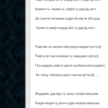
Қомати ту, чашми ту, абрўи ту дар ёд нест.
Да суроғат мезанам худро ба ҳар як кўю дар,
Чунки то имрўз модар кўи ту дар ёд нест.
Рафтам, аз занҳои пири деҳа кардам ҷустуҷў,
Рафта бо санги мазори ту намудам гуфтугў.
Гўш кардам, рафта ҳар як ҷунбиши шохи дарахт,
Бо гиёҳу сабзаҳои дашт гаштам рў ба рў….
Модарам, дар ёди ту гашту гузоре мекунам,
Баҳри меҳри ту дили худро мазоре мекунам,