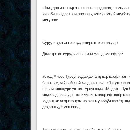
Лоиқ дар ин шеър аз он ифтихор дорад, ки модар
хирабин ва дастони ларзон ҷомаи домодӣ медўзад
мекунад:
Суруди ҳузнангези қадимиро махон, модар!
Дилатро бо суруди аввалини ман даме афрўз!
Устод Мирзо Турсунзода ҳарчанд дар васфи зан
ба шеърҳои ў пайравӣ кардааст, вале ба гумони 
шеъри машҳури устод Турсунзода «Модар». Чун Л
медиҳад ва аз доштани чунин модар ифтихор мена
худаш, ки чеҳраву қомату чашму абрўяшро ёд на
деҳааш ҷўё мешавад:
Тифл мондам аз ту модар, рўи ту дар ёд нест,