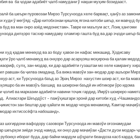
бия ва ба ҷодаи адабиёт ҷалб намудани ў нақши муҳим бозидааст.
алӣ ба шеъри пуровозаи Мирзо Турсунзода хеле барвақт, ҳанўз аз замони
и худи ў мегўяд: «Дар китобхонаи қишлоқ ягона китоби шеър, ки мавҷуд бу
 буд ва ман онро азёд медонистам». Тавре ки маълум аст, Лоиқ ҳангоми
унзода дилҳоро тасхир намудаву оламгир гашта буд ва дар эҷоди шеър б
ни худ қадам мениҳод ва аз боду ҳавои он нафас мекашид. Ҳодисаву
ққати ўро ҷалб менамуд ва онҳоро дар асарҳояш моҳирона ба қалам медод
 маориф, сулҳ, зан-модар, ки дар адабиёти гузаштаи мо хеле камрангу хир
ил равшан ба ҷилва омаданд. Ба вижа мавзўи зан-модар дар ашъори Мир
кур аст, ки Турсунзода баъд аз Эраҷ Мирзо нахустин шоир аст, ки ба мав
рҳояшро ба ин мавзўъ бахшид ва шоирони баъдӣ ин ибтикори ўро идома
ои ҷолиб ва марказии адабиёти навини тоҷик гардид. Имрўз шоиреро намет
шад. Алиасғари Шеърдўст – пажўҳишгари эронӣ дар китоби худ «Чашмандо
ҷикистон зан бештар дар ҳайати як модар чеҳра менамояд. Камтар маҷмў
а модар ихтисосёфта набошанд».
 аз шогирдони вафодору сазовори Турсунзода ин мавзўи оғознамудаи
ар шеърҳои зиёде эҷод намуд, ки онҳо дар маҷмўаи «Дасти дуои модар» 
 рубоиҳо иборат буда, дар байни мардум шўҳрати беандоза касб карда, ба