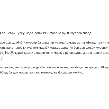
4 ва шеъри Турсунзода соли 1966 моро ба чунин хулоса овард.
асе дар адабиёти муосир ба дараҷаи устод Лоиқ шеър нагуфтааст ва ин 
ад, вале тавре ки гуфтем мавзўи мазкур аввалин бор дар шеъри муосири
буд. Имрўз қариб ҳамаи шоирон ба ин мавзўъ рў овардаанд ва анъанаи ше
нд.
ол ва ҷаҳони пурасрори ўро бо тамоми нозукиҳояш ба қалам додаст. Шоир
бад, ба ёди модар зор-зор мегиряд ва бо ҳасрат мегўяд: