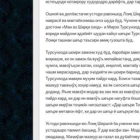
истеъдоди нотакрору худододро дарёфта, дар тар
Ошноӣ ва дилбастагии устоди равоншод Лоиқ Шер
наврасӣ ва мактабхониаш оғоз шуда буд. Чуноне к
достони «Ман аз Шарқи озод»- и Мирзо Турсунзода
вориди майдони адабиёт шудан кайҳо шеъри Турс
Лоиқи ташнаи шеър таъсири амиқ гузошта буд.
Турсунзода шоири замони худ буд, баробари замо
воқеаҳое, ки он замон ба вуқўъ мепайвастанд, ди
ҷумла, мавзўъҳои ватан, озодӣ, инқилоб, мактабу
чашм мерасиданд, дар эҷодиёти ин шоири барнод
Турсунзода мавқеи муҳим пайдо кард. Боиси тазак
мазкур таваҷҷўҳ зоҳир намуд ва як силсила шеъ
доданд. Яъне мавзўи модар ва зан яке аз мавзўҳ
пайдо кард, ки дар ин мавзўъ шеъре нагуфта бо
шеъри имрўзи тоҷикӣ» нигоштааст: «Дар шеъри То
шеъре метавон ёфт, ки дар он шеър ё шеърҳои б
Устоди равоншоди мо Лоиқ Шералӣ ба унвони яке
устодашро такмил бахшид. Ў дар васфи зан- Мод
омадаанд. Маҷмўаи мазкур аз ғазал ва дубайтиву