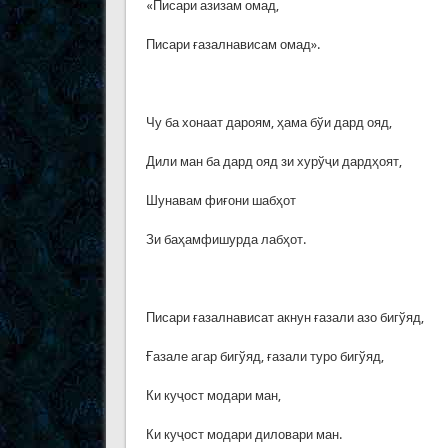
«Писари азизам омад,
Писари ғазалнависам омад».
Чу ба хонаат дароям, ҳама бўи дард ояд,
Дили ман ба дард ояд зи хурўҷи дардҳоят,
Шунавам фиғони шабҳот
Зи баҳамфишурда лабҳот.
Писари ғазалнависат акнун ғазали азо бигўяд,
Ғазале агар бигўяд, ғазали туро бигўяд,
Ки куҷост модари ман,
Ки куҷост модари диловари ман.