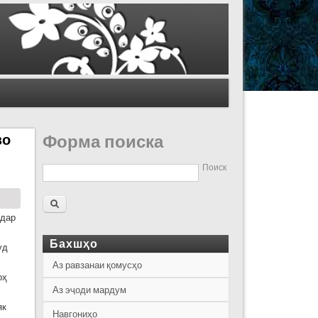
зо
Форма поиска
Поиск
 дар
Бахшҳо
уд
Аз равзанаи қомусҳо
оҳ
Аз эҷоди мардум
як
Навгониҳо