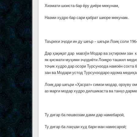
Хизмати шоиста бар ёру диёре мекунам,
Назми худро бар сари қабрат шиоре мекунам.
Таърихи эҷоди ин ду шеър – шеъри Лоиқ соли 196
Дар ҳақиқат дар мавзўи Модар ва эҳтироми зан к
як қисмати муҳими эҷодиёти Лоиқро ташкил медиҳ
тоҷик худро дар осори Турсунзода намоён сохта 
зан ва Модари устод Турсунзодаро идома медиҳа
Лоиқ дар шеъри «Ҳасрат» симои модар, орзуву ом
аз марги модар худро дилшикаста ва танҳо дармеё
Ту дигар ба пешвозам дами дар намебароӣ,
Ту дигар ба лаҳҷаи худ бари ман намесароӣ;