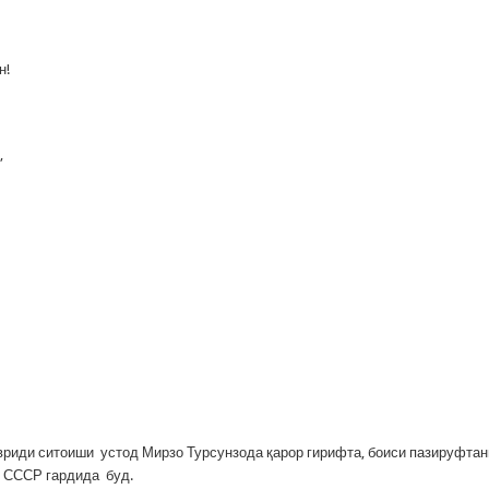
н!
,
вриди ситоиши устод Мирзо Турсунзода қарор гирифта, боиси пазируфтан
қ СССР гардида буд.