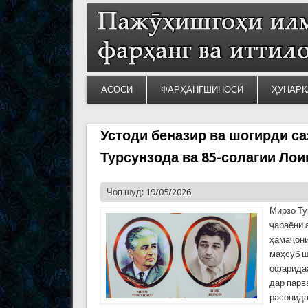
АСОСӢ
ФАРҲАНГШИНОСӢ
ҲУНАРК
Устоди беназир ва шогирди са
Турсунзода ва 85-солагии Лои
Чоп шуд: 19/05/2026
Мирзо Ту
ҷараёни 
ҳамаҷони
маҳсуб ш
офаридаа
дар парв
расонида