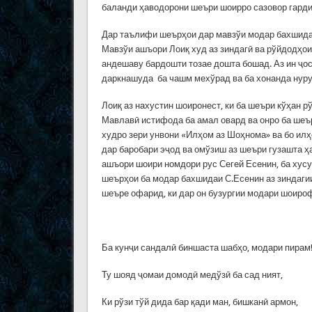
баланди ҳаводорони шеъри шоирро сазовор гарди
Дар таълифи шеърҳои дар мавзўи модар бахшида
Мавзўи ашъори Лоиқ худ аз зиндагӣ ва рўйдодҳо
андешаву бардошти тозае дошта бошад. Аз ин ҷост
даркнашуда ба чашм мехўрад ва ба хонанда нур
Лоиқ аз нахустин шоиронест, ки ба шеъри кўҳан р
Мавлавӣ истифода ба амал овард ва онро ба шеъ
худро зери унвони «Илҳом аз Шоҳнома» ва бо ил
дар баробари эҷод ва омўзиш аз шеъри гузашта 
ашъори шоири номдори рус Сегей Есенин, ба хусу
шеърҳои ба модар бахшидаи С.Есенин аз зиндагии
шеъре офарид, ки дар он бузургии модари шоироф
Ба кунҷи сандалӣ биншаста шабҳо, модари пирам
Ту шояд ҷомаи домодӣ медўзӣ ба сад ният,
Ки рўзи тўй дида бар қади ман, бишканӣ армон,