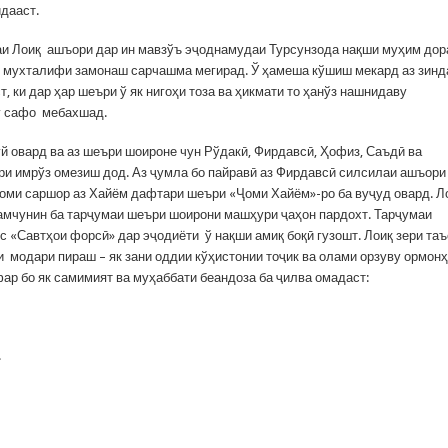
дааст.
и Лоиқ ашъори дар ин мавзўъ эҷоднамудаи Турсунзода нақши муҳим дор
и мухталифи замонаш сарчашма мегирад. Ў ҳамеша кўшиш мекард аз зинд
, ки дар ҳар шеъри ў як нигоҳи тоза ва ҳикмати то ҳанўз нашнидаву
у сафо мебахшад.
ўй овард ва аз шеъри шоироне чун Рўдакӣ, Фирдавсӣ, Ҳофиз, Саъдӣ ва
ри имрўз омезиш дод. Аз ҷумла бо пайравӣ аз Фирдавсӣ силсилаи ашъори
ҳоми саршор аз Хайём дафтари шеъри «Ҷоми Хайём»-ро ба вуҷуд овард. Л
ҳамчунин ба тарҷумаи шеъри шоирони машҳури ҷаҳон пардохт. Тарҷумаи
с «Савтҳои форсӣ» дар эҷодиёти ў нақши амиқ боқӣ гузошт. Лоиқ зери та
 модари пираш – як зани оддии кўҳистонии тоҷик ва олами орзуву ормонҳ
ар бо як самимият ва муҳаббати беандоза ба ҷилва омадаст:
!