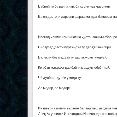
Бубинӣ то ба ранги нав, ба ҳусни нав ҷавоният,
Ба он дастони ларзони шарафмандат бимирам ма
Наёбад чашми камбинат ба ҷустан чашми сўзанро
Биларзад дасти пурэъҷози ту дар қабзаи пирӣ,
Валекин боз медўзӣ ту дастархони гулдўзӣ,
Ки рўзи маърака дар байни мардум обрў гирӣ,
Чӣ дунёест дунёи умеди ту,
Аё модар, аё модар!
Ин шеъри самимӣ ва хеле баланд пеш аз ҳама ма
Лоиқ ба узвияти Иттиҳодияи Нависандагони соби