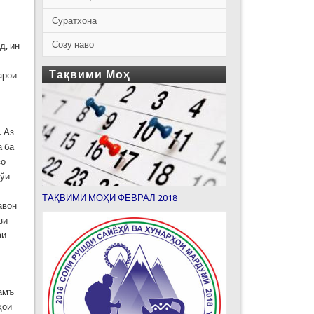
Суратхона
Созу наво
д, ин
Тақвими Моҳ
арои
. Аз
а ба
зо
зўи
ТАҚВИМИ МОҲИ ФЕВРАЛ 2018
авон
зи
аи
ҷамъ
ҳои