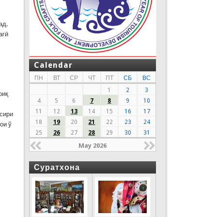
ад.
агӣ
Calendar
ПН
ВТ
СР
ЧТ
ПТ
СБ
ВС
1
2
3
оиқ
4
5
6
7
8
9
10
11
12
13
14
15
16
17
ъсири
18
19
20
21
22
23
24
ои ў
25
26
27
28
29
30
31
May 2026
Суратхона