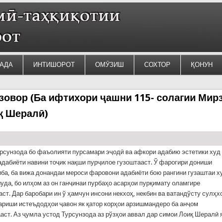
АДА
ИНТИШОРОТ
ОМӮЗИШ
СОХТОР
ҚОНУН
зовор (Ба ифтихори ҷашни 115- солагии Мир
қ Шералӣ)
рсунзода бо фаъолияти пурсамари эҷодӣ ва афкори адабию эстетики худ
адабиёти навини тоҷик нақши пурҷилое гузоштааст. Ў фарогири дониши
ба, ба вижа донандаи мероси фаровони адабиёти бою рангини гузаштаи х
уда, бо илҳом аз он ганҷинаи пурбаҳо асарҳои пурқимату оламгире
ст. Дар баробари ин ў ҳамчун инсони некхоҳ, некбин ва ватандўсту сулҳх
ариши истеъдодҳои ҷавон як қатор корҳои арзишмандеро ба анҷом
аст. Аз ҷумла устод Турсунзода аз рўзҳои аввал дар симои Лоиқ Шералӣ 