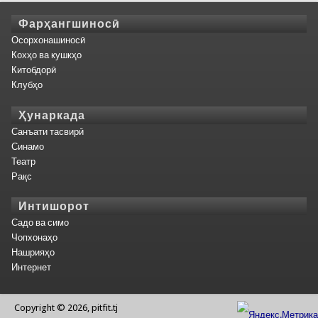
Фарҳангшиносӣ
Осорхонашиносӣ
Кохҳо ва кушкҳо
Китобдорӣ
Клубҳо
Ҳунаркада
Санъати тасвирӣ
Синамо
Театр
Рақс
Интишорот
Садо ва симо
Чопхонаҳо
Нашрияҳо
Интернет
Copyright © 2026, pitfit.tj