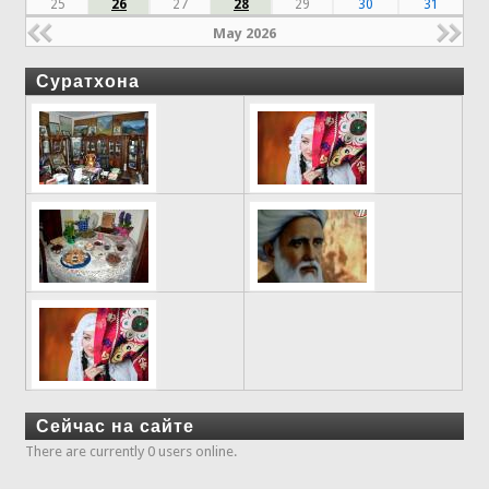
25
26
27
28
29
30
31
May 2026
Суратхона
Сейчас на сайте
There are currently 0 users online.