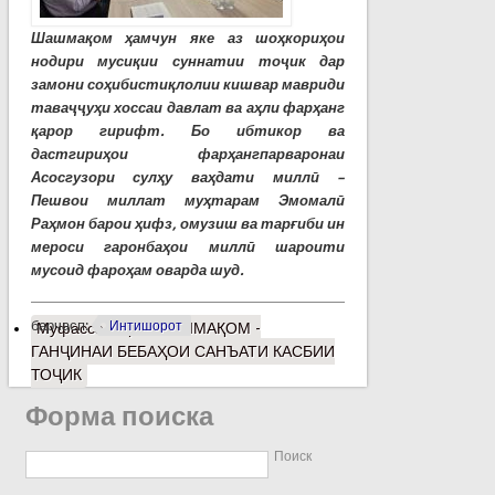
Шашмақом ҳамчун яке аз шоҳкориҳои
нодири мусиқии суннатии тоҷик дар
замони соҳибистиқлолии кишвар мавриди
таваҷҷуҳи хоссаи давлат ва аҳли фарҳанг
қарор гирифт. Бо ибтикор ва
дастгириҳои фарҳангпарваронаи
Асосгузори сулҳу ваҳдати миллӣ –
Пешвои миллат муҳтарам Эмомалӣ
Раҳмон барои ҳифз, омузиш ва тарғиби ин
мероси гаронбаҳои миллӣ шароити
мусоид фароҳам оварда шуд.
барчасп:
Интишорот
Муфассалтар
о ШАШМАҚОМ -
ГАНҶИНАИ БЕБАҲОИ САНЪАТИ КАСБИИ
ТОҶИК
Форма поиска
Поиск