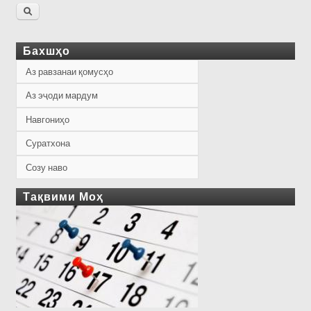
Бахшҳо
Аз равзанаи қомусҳо
Аз эҷоди мардум
Навгониҳо
Суратхона
Созу наво
Тақвими Моҳ