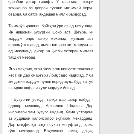
ҷараёни дигар гирифт. Ӯ тавонист, шеъри
тоҷиконро аз доираи сухани маъмулӣ берун
оварда, ба сатҳи андешаи миллӣ бардорад.
То имрӯз ҷавонон байтҳои ӯро аз ёд мекунанд.
Ин нишонаи бузургии шоир аст. Шеъре, ки
мардум онро танҳо мехонад, мумкин аст
фаромӯш шавад, аммо шеърро ки мардум аз
ёд мекунанд, дигар ба қисми хотираи миллат
табдил меёбад.
Ягон маҳфил, ягон базм ягон нишасти тоҷикона
нест, ки дар он шеъри Лоиқ садо надиҳад. Ӯ ба
зиндагии мардум чунон ворид шуда буд, ки гуё
шеъраш нафаси худи мардум бошад”.
- Бузургии устод танҳо дар шеър набуд -
ёдовар мешавад Афзалшо Шодиев. Дар
инсонгарӣ ҳам бузург буданд. Ҳама устодони
аз худашон калонсолро эҳтиром мекарданд.
Дар маҳфилҳо вақте сухан мегуфтанд, ҳама
гӯш мекарданд. Баҳсояшон амиқ, дақиқ,