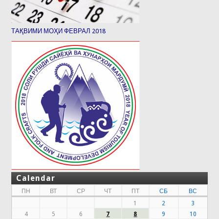
ТАҚВИМИ МОҲИ ФЕВРАЛ 2018
Calendar
ПН
ВТ
СР
ЧТ
ПТ
СБ
ВС
1
2
3
4
5
6
7
8
9
10