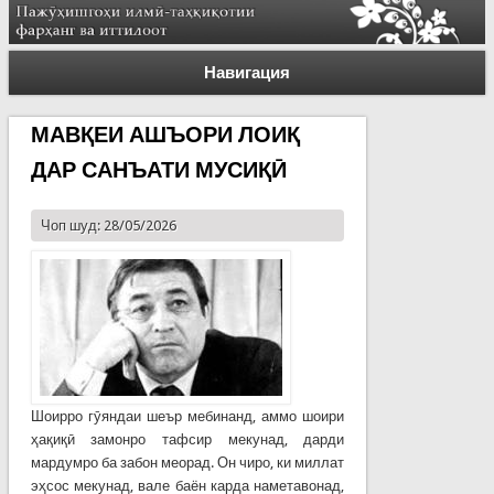
Навигация
МАВҚЕИ АШЪОРИ ЛОИҚ
ДАР САНЪАТИ МУСИҚӢ
Чоп шуд: 28/05/2026
Шоирро гӯяндаи шеър мебинанд, аммо шоири
ҳақиқӣ замонро тафсир мекунад, дарди
мардумро ба забон меорад. Он чиро, ки миллат
эҳсос мекунад, вале баён карда наметавонад,