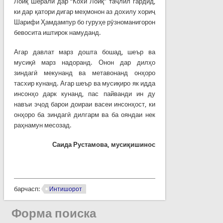
Лоиқ Шералӣ дар “Кохи Лоиқ” таҷлил гардид,
ки дар қатори дигар меҳмонон аз дохилу хориҷ
Шарифи Ҳамдампур бо гуруҳе рӯзноманигорон
бевосита иштирок намуданд.
Агар давлат марз дошта бошад, шеър ва
мусиқӣ марз надоранд. Онон дар дилҳо
зиндагӣ мекунанд ва метавонанд онҳоро
тасхир кунанд. Агар шеър ва мусиқиро як идда
инсонҳо дарк кунанд, пас пайванди ин ду
навъи эҷод барои доираи васеи инсонҳост, ки
онҳоро ба зиндагӣ дилгарм ва ба ояндаи нек
раҳнамун месозад.
Саида Рустамова, мусиқишинос
барчасп:
Интишорот
Форма поиска