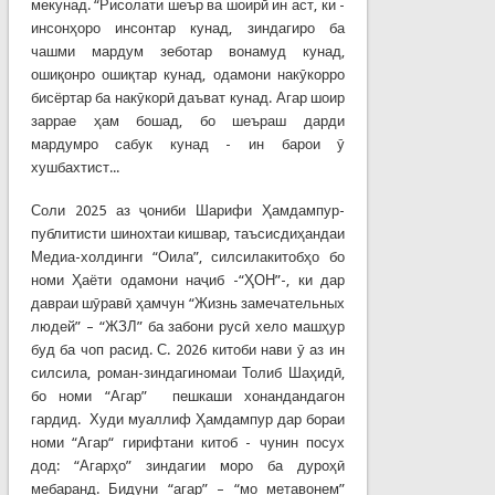
мекунад. “Рисолати шеър ва шоирӣ ин аст, ки -
инсонҳоро инсонтар кунад, зиндагиро ба
чашми мардум зеботар вонамуд кунад,
ошиқонро ошиқтар кунад, одамони накӯкорро
бисёртар ба накӯкорӣ даъват кунад. Агар шоир
заррае ҳам бошад, бо шеъраш дарди
мардумро сабук кунад - ин барои ӯ
хушбахтист...
Соли 2025 аз ҷониби Шарифи Ҳамдампур-
публитисти шинохтаи кишвар, таъсисдиҳандаи
Медиа-холдинги “Оила”, силсилакитобҳо бо
номи Ҳаёти одамони наҷиб -“ҲОН”-, ки дар
давраи шӯравӣ ҳамчун “Жизнь замечательных
людей” – “ЖЗЛ” ба забони русӣ хело машҳур
буд ба чоп расид. С. 2026 китоби нави ӯ аз ин
силсила, роман-зиндагиномаи Толиб Шаҳидӣ,
бо номи “Агар” пешкаши хонандандагон
гардид. Худи муаллиф Ҳамдампур дар бораи
номи “Агар“ гирифтани китоб - чунин посух
дод: “Агарҳо” зиндагии моро ба дуроҳӣ
мебаранд. Бидуни “агар” – “мо метавонем”