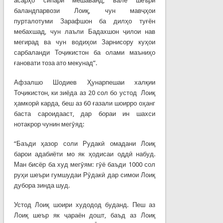
асарҳо сипарӣ мешаванд, вале шеъри
баландпарвози Лоиқ, чун мавҷҳои
пурталотуми Зарафшон ба дилҳо туғён
мебахшад, чун лаъли Бадахшон ҷилои нав
мегирад ва чун водиҳои Зарнисору куҳои
сарбаланди Тоҷикистон ба олами маъниҳо
ғановати тоза ато мекунад”.
Афзалшо Шодиев Ҳунарпешаи халқии
Тоҷикистон, ки зиёда аз 20 сол бо устод Лоиқ
ҳамкорӣ карда, беш аз 60 ғазали шоирро оҳанг
баста сароидааст, дар бораи ин шахси
нотакрор чунин мегӯяд:
“Баъди ҳазор соли Рудакӣ омадани Лоиқ
барои адабиёти мо як ҳодисаи оддӣ набуд.
Ман бисёр ба худ мегӯям: гӯё баъди 1000 сол
руҳи шеъри гумшудаи Рӯдакӣ дар симои Лоиқ
дубора зинда шуд.
Устод Лоиқ шоири худодод буданд. Пеш аз
Лоиқ шеър як ҷараён дошт, баъд аз Лоиқ