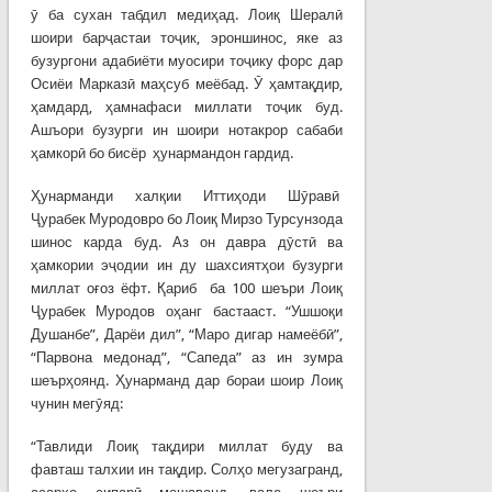
ӯ ба сухан табдил медиҳад. Лоиқ Шералӣ
шоири барҷастаи тоҷик, эроншинос, яке аз
бузургони адабиёти муосири тоҷику форс дар
Осиёи Марказӣ маҳсуб меёбад. Ӯ ҳамтақдир,
ҳамдард, ҳамнафаси миллати тоҷик буд.
Ашъори бузурги ин шоири нотакрор сабаби
ҳамкорӣ бо бисёр ҳунармандон гардид.
Ҳунарманди халқии Иттиҳоди Шӯравӣ
Ҷурабек Муродовро бо Лоиқ Мирзо Турсунзода
шинос карда буд. Аз он давра дӯстӣ ва
ҳамкории эҷодии ин ду шахсиятҳои бузурги
миллат оғоз ёфт. Қариб ба 100 шеъри Лоиқ
Ҷурабек Муродов оҳанг бастааст. “Ушшоқи
Душанбе”, Дарёи дил”, “Маро дигар намеёбӣ”,
“Парвона медонад”, “Сапеда” аз ин зумра
шеърҳоянд. Ҳунарманд дар бораи шоир Лоиқ
чунин мегӯяд:
“Тавлиди Лоиқ тақдири миллат буду ва
фавташ талхии ин тақдир. Солҳо мегузагранд,