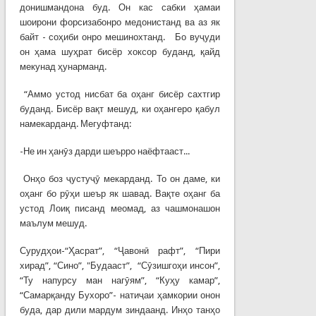
донишмандона буд. Он кас сабки ҳамаи
шоирони форсизабонро медонистанд ва аз як
байт - соҳиби онро мешинохтанд. Бо вуҷуди
он ҳама шуҳрат бисёр хоксор буданд, қайд
мекунад ҳунарманд.
“Аммо устод нисбат ба оҳанг бисёр сахтгир
буданд. Бисёр вақт мешуд, ки оҳангеро қабул
намекарданд. Мегуфтанд:
-Не ин ҳанӯз дарди шеърро наёфтааст...
Онҳо боз ҷустуҷӯ мекарданд. То он даме, ки
оҳанг бо рӯҳи шеър як шавад. Вақте оҳанг ба
устод Лоиқ писанд меомад, аз чашмонашон
маълум мешуд.
Сурудҳои-“Ҳасрат”, “Ҷавонӣ рафт”, “Пири
хирад”, “Сино”, "Будааст”, “Сӯзишгоҳи инсон”,
“Ту напурсу ман нагӯям”, “Куҳу камар”,
“Самарқанду Бухоро”- натиҷаи ҳамкории онон
буда, дар дили мардум зиндаанд. Инҳо танҳо