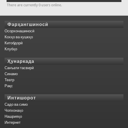
There are currently 0 users online.
Фарҳангшиносӣ
Осорхонашиносӣ
Кохҳо ва кушкҳо
Китобдорӣ
Клубҳо
Ҳунаркада
Санъати тасвирӣ
Синамо
Театр
Рақс
Интишорот
Садо ва симо
Чопхонаҳо
Нашрияҳо
Интернет