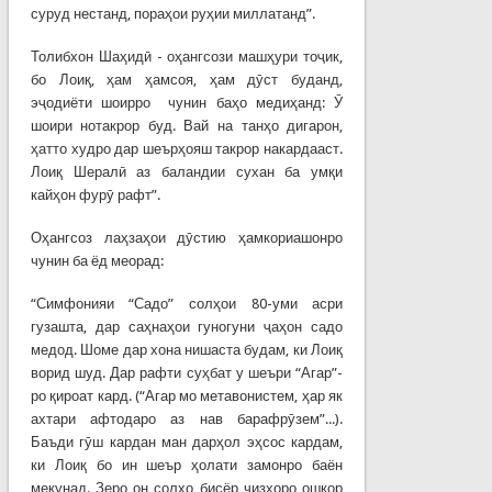
суруд нестанд, пораҳои руҳии миллатанд”.
Толибхон Шаҳидӣ - оҳангсози машҳури тоҷик,
бо Лоиқ, ҳам ҳамсоя, ҳам дӯст буданд,
эҷодиёти шоирро чунин баҳо медиҳанд: Ӯ
шоири нотакрор буд. Вай на танҳо дигарон,
ҳатто худро дар шеърҳояш такрор накардааст.
Лоиқ Шералӣ аз баландии сухан ба умқи
кайҳон фурӯ рафт”.
Оҳангсоз лаҳзаҳои дӯстию ҳамкориашонро
чунин ба ёд меорад:
“Симфонияи “Садо” солҳои 80-уми асри
гузашта, дар саҳнаҳои гуногуни ҷаҳон садо
медод. Шоме дар хона нишаста будам, ки Лоиқ
ворид шуд. Дар рафти суҳбат у шеъри “Агар”-
ро қироат кард. (“Агар мо метавонистем, ҳар як
ахтари афтодаро аз нав барафрӯзем”...).
Баъди гӯш кардан ман дарҳол эҳсос кардам,
ки Лоиқ бо ин шеър ҳолати замонро баён
мекунад. Зеро он солҳо бисёр чизҳоро ошкор