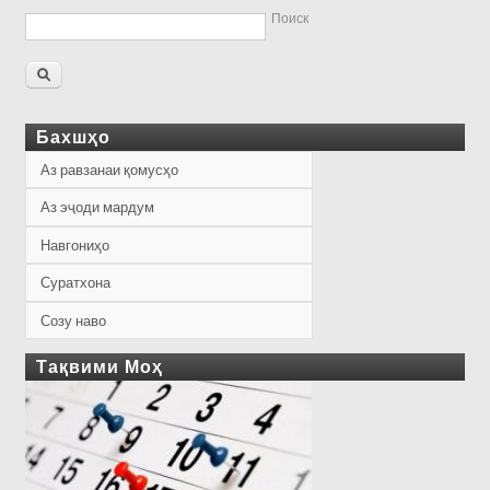
Поиск
Бахшҳо
Аз равзанаи қомусҳо
Аз эҷоди мардум
Навгониҳо
Суратхона
Созу наво
Тақвими Моҳ