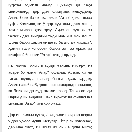
гуфтан мумкин набуд. Суханҳо да зеҳн
мемонданд, дар дил фишурда мешуданд.
Аммо Лоиқ бо як калимаи “Агар” ҳама чизро
гуфт. Калимае, ки ӯ дар худ ҳам дард дошт,
ҳам эътироз, ҳам орзу. Аҷиб он буд ки он
“Агар”- дар зиндагии худи ман низ ҷой дошт.
Шояд барои ҳамин он шеър ба дилам нишаст”.
Ҳамин тавр консерти барои алт ва оркестри
симфонӣ бо номи “Агар” эҷод гардид.
Он лаҳза Толиб Шаҳидӣ тасмин гирифт, ки
асаре бо номи “Агар” офарад. Асаре, ки на
танҳо шунида шавад, балки эҳсос гардад.
Аммо насиб набудааст, ки ни мақсадро замоне,
ки Лоиқ зинда буд, амалӣ созад. Танҳо баъди
марги ӯ ин андеша шакл гирифт ва филномаи
мусиқии “Агар” рӯи кор омад.
Дар ин филми кутоҳ Лоиқ оиди шоир ва нақши
ӯ дар ҷомеа чунин мегӯяд: Шеър як равзанае,
даричае ҳаст, ки шоир аз он ба дунё нигоҳ