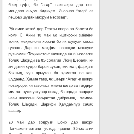
бояд гуфт, бе “агар” нақшаҳои дар пеш
мондаро анҷом бидиҳем. Инсонро “агар” аз
пешбар шудан маҳрум месозад”.
Рӯнамои китоб дар Театри опера ва балети ба
номи С. Айнӣ 18 май бо иштироки зиёиёни
тоҷик, меҳмонони хориҷӣ бо як шукуҳи хосса
гузашт. Дар ин маҳфил нашрҳои махсуси
рӯзномаи “Тоҷикистон” бахшида ба 80-солагии
Толиб Шаҳидӣ ва 85-солагии Лоиқ Шералӣ, ки
зиндагии худро барои сухан, миллат, фарҳанг
бахшид, чун армуғон ба ҳамагон пешкаш
шудаанд. Ҳамин тавр, як шеъри “Агар”-и шоири
нотакроре, ки тавонист миёни шеър ва тақдири
миллат пули устувор созад, ба эҷоди асарҳои
нави шахсони барҷастаи диёрамон, ҳамчун
Толиб Шаҳидӣ, Шарифи Ҳамдампур сабаб
шавад.
20 май дар зодрӯзи шоир дар шаҳри
Панҷакент-ватани устод, ҷашни 85-солагии