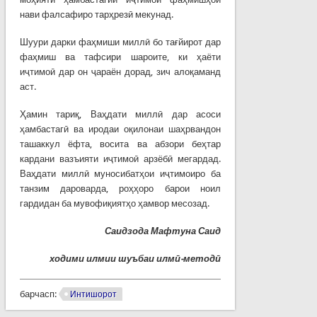
нави фалсафиро тарҳрезӣ мекунад.
Шуури дарки фаҳмиши миллӣ бо тағйирот дар
фаҳмиш ва тафсири шароите, ки ҳаёти
иҷтимоӣ дар он ҷараён дорад, зич алоқаманд
аст.
Ҳамин тариқ, Ваҳдати миллӣ дар асоси
ҳамбастагӣ ва иродаи оқилонаи шаҳрвандон
ташаккул ёфта, восита ва абзори беҳтар
кардани вазъияти иҷтимоӣ арзёбӣ мегардад.
Ваҳдати миллӣ муносибатҳои иҷтимоиро ба
танзим дароварда, роҳҳоро барои ноил
гардидан ба мувофиқиятҳо ҳамвор месозад.
Саидзода Мафтуна Саид
ходими илмии шуъбаи илмӣ-методӣ
барчасп:
Интишорот