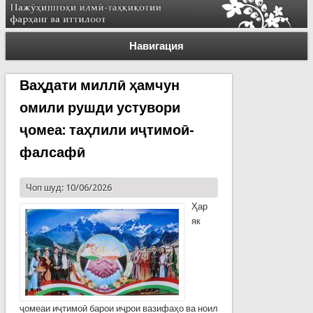
Навигация
Ваҳдати миллӣ ҳамчун
омили рушди устувори
ҷомеа: таҳлили иҷтимоӣ-
фалсафӣ
Чоп шуд: 10/06/2026
Ҳар
як
ҷомеаи иҷтимоӣ барои иҷрои вазифаҳо ва ноил