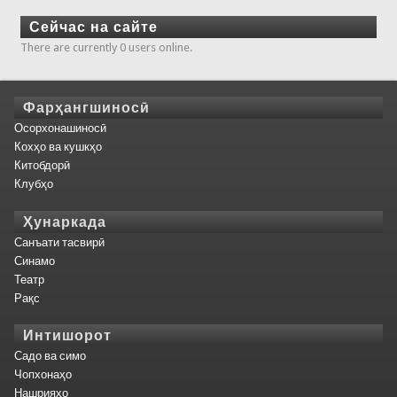
Сейчас на сайте
There are currently 0 users online.
Фарҳангшиносӣ
Осорхонашиносӣ
Кохҳо ва кушкҳо
Китобдорӣ
Клубҳо
Ҳунаркада
Санъати тасвирӣ
Синамо
Театр
Рақс
Интишорот
Садо ва симо
Чопхонаҳо
Нашрияҳо