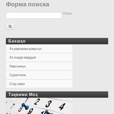
Форма поиска
Поиск
Бахшҳо
Аз равзанаи қомусҳо
Аз эҷоди мардум
Навгониҳо
Суратхона
Созу наво
Тақвими Моҳ