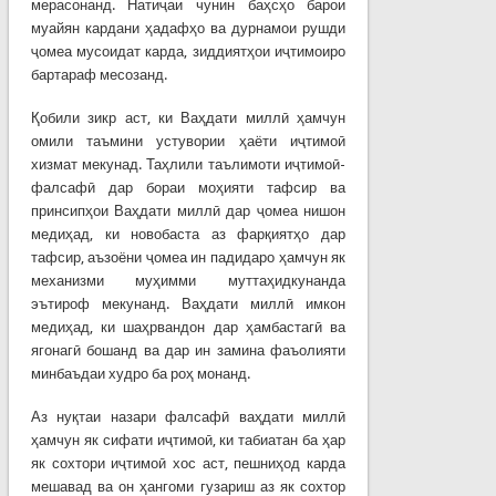
мерасонанд. Натиҷаи чунин баҳсҳо барои
муайян кардани ҳадафҳо ва дурнамои рушди
ҷомеа мусоидат карда, зиддиятҳои иҷтимоиро
бартараф месозанд.
Қобили зикр аст, ки Ваҳдати миллӣ ҳамчун
омили таъмини устувории ҳаёти иҷтимоӣ
хизмат мекунад. Таҳлили таълимоти иҷтимоӣ-
фалсафӣ дар бораи моҳияти тафсир ва
принсипҳои Ваҳдати миллӣ дар ҷомеа нишон
медиҳад, ки новобаста аз фарқиятҳо дар
тафсир, аъзоёни ҷомеа ин падидаро ҳамчун як
механизми муҳимми муттаҳидкунанда
эътироф мекунанд. Ваҳдати миллӣ имкон
медиҳад, ки шаҳрвандон дар ҳамбастагӣ ва
ягонагӣ бошанд ва дар ин замина фаъолияти
минбаъдаи худро ба роҳ монанд.
Аз нуқтаи назари фалсафӣ ваҳдати миллӣ
ҳамчун як сифати иҷтимоӣ, ки табиатан ба ҳар
як сохтори иҷтимоӣ хос аст, пешниҳод карда
мешавад ва он ҳангоми гузариш аз як сохтор