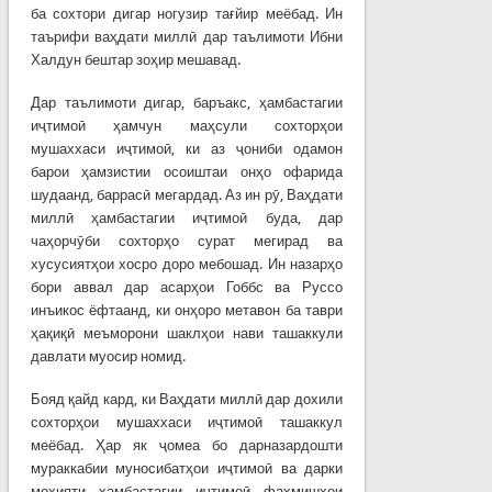
ба сохтори дигар ногузир тағйир меёбад. Ин
таърифи ваҳдати миллӣ дар таълимоти Ибни
Халдун бештар зоҳир мешавад.
Дар таълимоти дигар, баръакс, ҳамбастагии
иҷтимоӣ ҳамчун маҳсули сохторҳои
мушаххаси иҷтимоӣ, ки аз ҷониби одамон
барои ҳамзистии осоиштаи онҳо офарида
шудаанд, баррасӣ мегардад. Аз ин рӯ, Ваҳдати
миллӣ ҳамбастагии иҷтимоӣ буда, дар
чаҳорчӯби сохторҳо сурат мегирад ва
хусусиятҳои хосро доро мебошад. Ин назарҳо
бори аввал дар асарҳои Гоббс ва Руссо
инъикос ёфтаанд, ки онҳоро метавон ба таври
ҳақиқӣ меъморони шаклҳои нави ташаккули
давлати муосир номид.
Бояд қайд кард, ки Ваҳдати миллӣ дар дохили
сохторҳои мушаххаси иҷтимоӣ ташаккул
меёбад. Ҳар як ҷомеа бо дарназардошти
мураккабии муносибатҳои иҷтимоӣ ва дарки
моҳияти ҳамбастагии иҷтимоӣ фаҳмишҳои