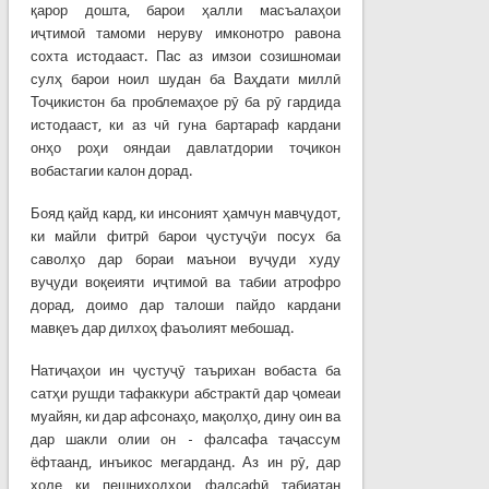
қарор дошта, барои ҳалли масъалаҳои
иҷтимоӣ тамоми неруву имконотро равона
сохта истодааст. Пас аз имзои созишномаи
сулҳ барои ноил шудан ба Ваҳдати миллӣ
Тоҷикистон ба проблемаҳое рӯ ба рӯ гардида
истодааст, ки аз чӣ гуна бартараф кардани
онҳо роҳи ояндаи давлатдории тоҷикон
вобастагии калон дорад.
Бояд қайд кард, ки инсоният ҳамчун мавҷудот,
ки майли фитрӣ барои ҷустуҷӯи посух ба
саволҳо дар бораи маънои вуҷуди худу
вуҷуди воқеияти иҷтимоӣ ва табии атрофро
дорад, доимо дар талоши пайдо кардани
мавқеъ дар дилхоҳ фаъолият мебошад.
Натиҷаҳои ин ҷустуҷӯ таърихан вобаста ба
сатҳи рушди тафаккури абстрактӣ дар ҷомеаи
муайян, ки дар афсонаҳо, мақолҳо, дину оин ва
дар шакли олии он - фалсафа таҷассум
ёфтаанд, инъикос мегарданд. Аз ин рӯ, дар
ҳоле ки пешниҳодҳои фалсафӣ табиатан