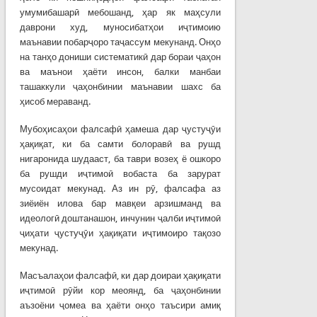
умумибашарӣ мебошанд, ҳар як маҳсули
даврони худ, муносибатҳои иҷтимоию
маънавии побарҷоро таҷассум мекунанд. Онҳо
на танҳо дониши систематикӣ дар бораи ҷаҳон
ва маънои ҳаёти инсон, балки манбаи
ташаккули ҷаҳонбинии маънавии шахс ба
ҳисоб мераванд.
Мубоҳисаҳои фалсафӣ ҳамеша дар ҷустуҷӯи
ҳақиқат, ки ба самти болоравӣ ва рушд
нигаронида шудааст, ба таври возеҳ ё ошкоро
ба рушди иҷтимоӣ вобаста ба зарурат
мусоидат мекунад. Аз ин рӯ, фалсафа аз
зиёиён илова бар мавқеи арзишманд ва
идеологӣ доштанашон, инчунин ҷалби иҷтимоӣ
ҷиҳати ҷустуҷӯи ҳақиқати иҷтимоиро тақозо
мекунад.
Масъалаҳои фалсафӣ, ки дар доираи ҳақиқати
иҷтимоӣ рӯйи кор меоянд, ба ҷаҳонбинии
аъзоёни ҷомеа ва ҳаёти онҳо таъсири амиқ