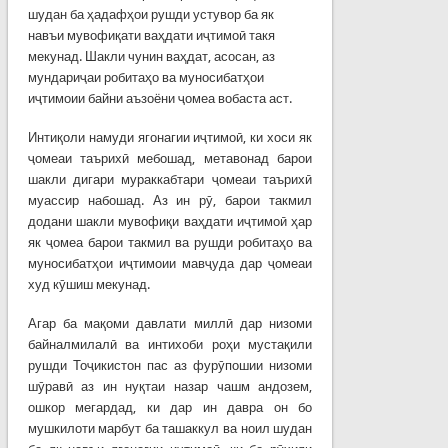
шудан ба ҳадафҳои рушди устувор ба як
навъи мувофиқати ваҳдати иҷтимоӣ такя
мекунад. Шакли чунин ваҳдат, асосан, аз
мундариҷаи робитаҳо ва муносибатҳои
иҷтимоии байни аъзоёни ҷомеа вобаста аст.
Интиқоли намуди ягонагии иҷтимоӣ, ки хоси як
ҷомеаи таърихӣ мебошад, метавонад барои
шакли дигари мураккабтари ҷомеаи таърихӣ
муассир набошад. Аз ин рӯ, барои такмил
додани шакли мувофиқи ваҳдати иҷтимоӣ ҳар
як ҷомеа барои такмил ва рушди робитаҳо ва
муносибатҳои иҷтимоии мавҷуда дар ҷомеаи
худ кӯшиш мекунад.
Агар ба мақоми давлати миллӣ дар низоми
байналмилалӣ ва интихоби роҳи мустақили
рушди Тоҷикистон пас аз фурӯпошии низоми
шӯравӣ аз ин нуқтаи назар чашм андозем,
ошкор мегардад, ки дар ин давра он бо
мушкилоти марбут ба ташаккул ва ноил шудан