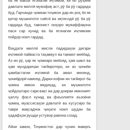
ба як навъи ягонагии иҷтимоӣ, ки бо рӯҳияи
давлати миллӣ мувофиқ аст, рӯ ба рӯ гардида
буд. Гарчанде ҷомеаи тоҷикон дар ин роҳ бо як
қатор мушкилоти сиёсӣ ва иқтисодӣ рӯ ба рӯ
гардида буд, тавонист онҳоро муваффақона
паси сар кунад ва ба ягонагии иҷтимоии
пойдор ноил гардад.
Ваҳдати миллӣ мисли падидаҳои дигари
иҷтимоӣ пайваста таҳаввул ва такмил меёбад.
Аз ин рӯ, ҳар як ҷомеаро мебояд, ҳам шакл ва
ҳам мундариҷаи тағйиротеро, ки аз ҷониби
ҳамбастагии иҷтимоӣ ба амал меоянд,
ҷонибдорӣ намояд. Дарки кофии ин тағйирот ба
ҷомеа имкон медиҳад, ки мушкилоти
ҷойдоштаро сари вақт ва дар доираи имконият
ҳаллу фасл кунад ва фаъолияти аъзоёни
ҷомеа, муассисаҳои давлатӣ ва хусусиро ба
таври мақсаднок ҷиҳати ноил шудан ба
ҳадафҳои рушди устувор равона созад.
Айни замон, Тоҷикистон дар чунин мавқеъ