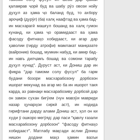
қаламрав ҷорӣ буд ва шабу рӯз овози нойу
дуҳул аз ҳама ҷо баланд буд, то ахбору
ароҷиф (дурӯғ) (ба) халқ наафтад ва ҳама бад-
ин масхарагӣ машғул бошанд ва халқ гумон
кунанд, ки ҳама ҷо орамидааст ва ҳама
фасоду фитнаҳо хобидааст, ки агар дар
ҳаволии (гирду атрофи) мамлакат манқазате
(вайроние) бошад, мумкин набуд, ки амир бад-
ин навъ дилҷамъ бошад ва сомони тарабу
дуҳул кунад”. Дуруст аст, ки Дониш дар ин
фиқра “дар тамоми солу фусул” ба гарм
будани бозори масхарабозону дорбозон
ишорат мекунад ва агар мо ба ин ишорот такя
карда, аз равнақи масхарабозиву дорбозӣ дар
он замон сухан бигӯем (чун мавзӯи мавриди
назар ҳунарҳои сиркӣ аст), ин нодида
гирифтани дарду алами Дониш аст, ҳол он ки
худи ӯ ошкоро мегӯяд: дар паси “қавлу ғазали
масхарабозону дорбозон” “фасоду фитнаҳо
хобидааст”. Матлабу мақсади аслии Дониш
нишон додани маҳз ҳамин вазъи