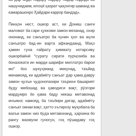
нашунидаем, илоҳӣ ҳазрат ҷаҳонгир шаванд ва
камарашонро Ҳайдари каррор бандад».
Пинҳон нест, ошкор аст, ки Дониш санги
маломат ба сари ҳуккоми замон мезанад, охир
ононанд, ки санъатро ба чунин ҳол ва аҳли
санъатро бад-ин варта афкандаанд. Маҳз
ҳамин гуна ғайрату ҳиммату нотарсиву
ошкорбаёнӣ “сурату сирати пурҷозиба ва
боназокати ин марди шарифи миллатро барои
мо” боз шукуҳманд мекунад, таъйид
менамояд, ки адабиёту санъат дар ҳама давру
замон ҷузъи ҷудонопазири таърихи башарият
буду мебошад ва ҳаводиси вақт, рӯзгори
мардумро бо ҳама баду некаш метавонад
инъикос намояд, ба таъбири дигар, адабиёту
санъат оинаи вақт, ҳатто эътирозу муқобала ба
вазъи замон низ буда метавонанд, ҳароина бо
рангу мазмуни гуногун, гоҳ пӯшидаву гоҳ
ошкор.