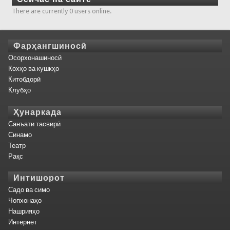
There are currently 0 users online.
Фарҳангшиносӣ
Осорхонашиносӣ
Кохҳо ва кушкҳо
Китобдорӣ
Клубҳо
Ҳунаркада
Санъати тасвирӣ
Синамо
Театр
Рақс
Интишорот
Садо ва симо
Чопхонаҳо
Нашрияҳо
Интернет