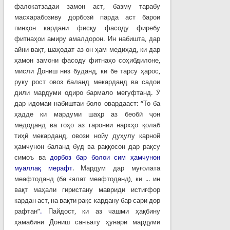
фалокатзадаи замон аст, базму тарабу
масхарабозиву дорбозӣ парда аст барои
пинҳон кардани фисқу фасоду фиребу
фитнаҳои амиру амалдорон. Ин набишта, дар
айни вақт, шаҳодат аз он ҳам медиҳад, ки дар
ҳамон замони фасоду фитнаҳо соҳибдилоне,
мисли Дониш низ буданд, ки бе тарсу ҳарос,
руку рост овоз баланд мекарданд ва садои
дили мардуми одиро бармало мегуфтанд. Ӯ
дар идомаи набиштаи боло овардааст: “То ба
ҳадде ки мардуми шаҳр аз беобӣ ҷон
медоданд ва гоҳо аз гаронии нархҳо қолаб
тиҳӣ мекарданд, овози нойу дуҳулу карной
ҳамчунон баланд буд ва раққосон дар рақсу
симоъ ва
дорбоз бар болои сим ҳамчунон
муаллақ мерафт
. Мардум дар муғолата
меафтоданд (ба ғалат меафтоданд), ки ... ин
вақт маҳали гиристану мавриди истиғфор
кардан аст, на вақти рақс кардану бар сари дор
рафтан”
.
Пайдост, ки аз чашми ҳақбину
ҳамабини Дониш санъату ҳунари мардуми