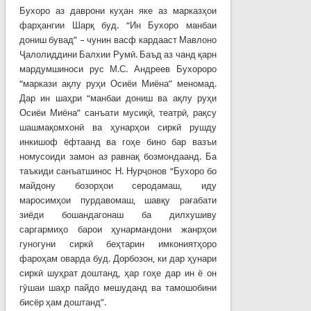
Бухоро аз даврони куҳан яке аз марказҳои
фарҳангии Шарқ буд. “Ин Бухоро манбаи
дониш бувад” – чунин васф кардааст Мавлоно
Ҷалолиддини Балхии Румӣ. Баъд аз чанд қарн
мардумшиноси рус М.С. Андреев Бухороро
“маркази ақлу руҳи Осиёи Миёна” меномад.
Дар ин шаҳри “манбаи дониш ва ақлу руҳи
Осиёи Миёна” санъати мусиқӣ, театрӣ, рақсу
шашмақомхонӣ ва ҳунарҳои сиркӣ рушду
инкишоф ёфтаанд ва гоҳе бино бар вазъи
номусоиди замон аз равнақ бозмондаанд. Ба
таъкиди санъатшинос Н. Нурҷонов “Бухоро бо
майдону бозорҳои серодамаш, иду
маросимҳои пурдавомаш, шавқу рағабати
зиёди бошандагонаш ба дилхушиву
саргармиҳо барои ҳунармандони жанрҳои
гуногуни сиркӣ беҳтарин имкониятҳоро
фароҳам оварда буд. Дорбозон, ки дар ҳунари
сиркӣ шуҳрат доштанд, ҳар гоҳе дар ин ё он
гӯшаи шаҳр пайдо мешуданд ва тамошобини
бисёр ҳам доштанд”.