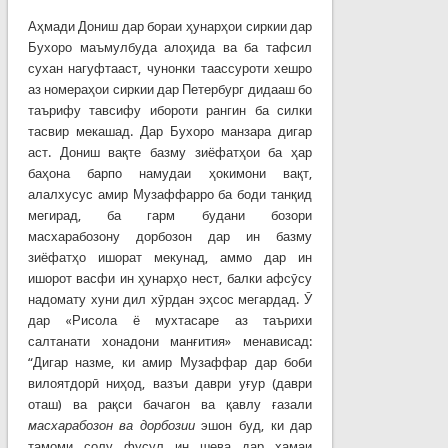
Аҳмади Дониш дар бораи ҳунарҳои сиркии дар
Бухоро маъмулбуда алоҳида ва ба тафсил
сухан нагуфтааст, чунонки таассуроти хешро
аз номераҳои сиркии дар Петербург дидааш бо
таърифу тавсифу ибороти рангин ба силки
тасвир мекашад. Дар Бухоро манзара дигар
аст. Дониш вақте базму зиёфатҳои ба ҳар
баҳона барпо намудаи ҳокимони вақт,
алалхусус амир Музаффарро ба боди танқид
мегирад, ба гарм будани бозори
масхарабозону дорбозон дар ин базму
зиёфатҳо ишорат мекунад, аммо дар ин
ишорот васфи ин ҳунарҳо нест, балки афсӯсу
надомату хуни дил хӯрдан эҳсос мегардад. Ӯ
дар «Рисола ё мухтасаре аз таърихи
салтанати хонадони манғития» менависад:
“Дигар назме, ки амир Музаффар дар боби
вилоятдорӣ ниҳод, вазъи даври уғур (даври
оташ) ва рақси бачагон ва қавлу ғазали
масхарабозон ва дорбозии
эшон буд, ки дар
тамоми солу фусул ин шева дар ҳамаи