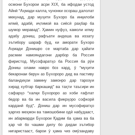
осмони Бухорои асри ХIХ, ба ифодаи устод
Айнӣ “Аҳмади калла, чунонки осораш далолат
мекунад, дар муҳити Бухоро ба инқилоби
илмӣ, адабӣ, иҷтимоӣ ва сиёсӣ раҳбар ба
шумор меравад”. Ҳамин нуфуз, камоли илму
адабу дониш, рафъати андеша ва иззату
эътибору шараф буд, ки аморати Бухоро
Аҳмади Донишро се мартаба дар ҳайати
расмии намояндагони дарбор ба Россия
фиристод. Мусофаратҳо ба Россия ба рӯи
Дониш олами навро боз кард, ӯ “муҳити
бекаронаи берун аз Бухороро дид ва пастиву
баландиҳои замину замонро дар тарозуи
хирад хубтар баркашид” ва таҳти таъсири ин
сафарҳо “халқи Бухороро аз хоби ғафлат
бедор ва ба ин васила фикрҳоро софкорӣ
карданӣ буд”. Дониш дар ин мусофиратҳо
ҳаргиз меҳмон ва тамошобини одӣ набудааст,
ин абармарди Бухорои Қадим ба ҳама ва ба
ҳар чӣ бо чашми дилу бо дидаи эътибор
нигаристааст, барои ӯ ҳама чиз омӯзандаву