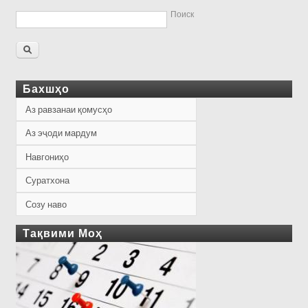
Поиск
Бахшҳо
Аз равзанаи қомусҳо
Аз эҷоди мардум
Навгониҳо
Суратхона
Созу наво
Тақвими Моҳ