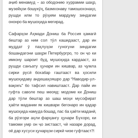
аҷиб менамуд – аз ободонию хуррамии шаҳр,
музейҳои бошукӯҳ, базмхонаву тамошохонаҳо,
рушди илм то рӯҳияи мардуму зиндагии
ононро ба мушоҳида мегирад.
Сафарҳои Аҳмади Дониш ба Россия ҳамагӣ
бештар аз ним сол тӯл кашидааст, дар ин
муддат ӯ паҳлуҳои гуногуни зиндагии
бошандагони шаҳри Петербургро, то он ҷо ки
имкону шароит буд, мушоҳида кардааст, аз
рушди санъату ҳунари ин кишвар, аз ҷумла
сирки русӣ бохабар гаштааст ва ҳосили
мушоҳидаву андешаҳояшро дар “Наводир-ул-
вақоеъ” бо тафсил навиштааст. Дар пайи ин
гуфта саволе пеш меояд: модоме ки Дониш
дар тӯли бештар аз шаш моҳи мусофират
ҳаёти мадании як кишвари бегонаро ин қадар
мушоҳида намуда бошад, пас ба ҳаёти маданӣ,
ба рӯзгори аҳли фарҳангу ҳунари Бухоро, ки
тамоми умр он ҷо зистааст, чӣ назаре дорад,
оё дар хусуси ҳунарҳои сиркӣ чизе гуфтааст?!