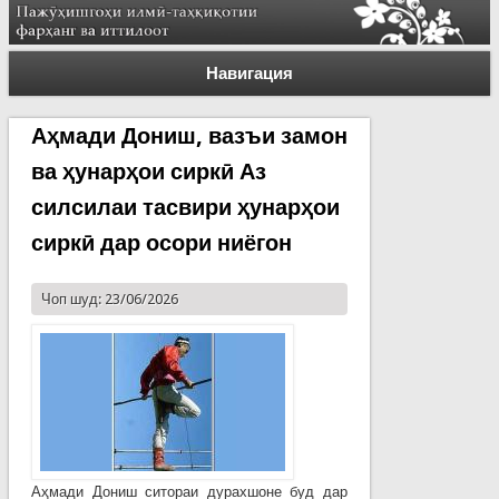
Навигация
Аҳмади Дониш, вазъи замон
ва ҳунарҳои сиркӣ Аз
силсилаи тасвири ҳунарҳои
сиркӣ дар осори ниёгон
Чоп шуд: 23/06/2026
Аҳмади Дониш ситораи дурахшоне буд дар