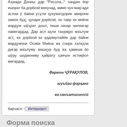
Аҳмади Дониш дар “Рисола...” чандин бор
ишорат ба дорбозӣ мекунад, аммо чун мақсади
аслии ӯ баёни усули ҳукуматдории амирони
замон буд, ҳунари дорбозӣ, он тавр ки миёни
мардум шӯҳрат дошт, пеши назар ҷилвагар
намегардад. Дар асл аҳли таҳқиқро маълум
аст, ки дорбозӣ аз қадимулайём дар байни
мардумони Осиёи Миёна ва соири халқҳои
дигар маълуму машҳур буд ва ҳамеша бо
шӯру шодмониву ҳайрату ҳаяҷон истиқбол
мегардид.
Фармон ҶӮРАҚУЛОВ,
шуъбаи фарҳанг
ва санъатшиносӣ
барчасп:
Интишорот
Форма поиска