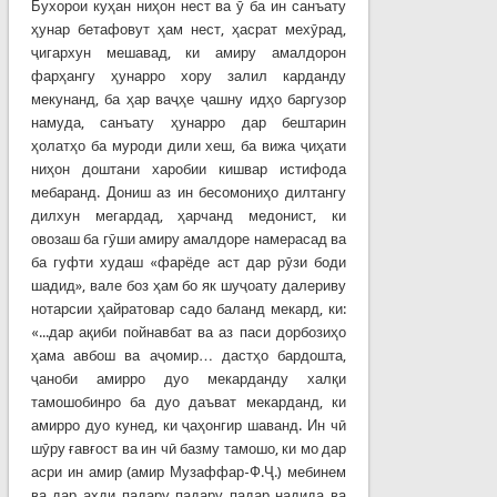
Бухорои куҳан ниҳон нест ва ӯ ба ин санъату
ҳунар бетафовут ҳам нест, ҳасрат мехӯрад,
ҷигархун мешавад, ки амиру амалдорон
фарҳангу ҳунарро хору залил карданду
мекунанд, ба ҳар ваҷҳе ҷашну идҳо баргузор
намуда, санъату ҳунарро дар бештарин
ҳолатҳо ба муроди дили хеш, ба вижа ҷиҳати
ниҳон доштани харобии кишвар истифода
мебаранд. Дониш аз ин бесомониҳо дилтангу
дилхун мегардад, ҳарчанд медонист, ки
овозаш ба гӯши амиру амалдоре намерасад ва
ба гуфти худаш «фарёде аст дар рӯзи боди
шадид», вале боз ҳам бо як шуҷоату далериву
нотарсии ҳайратовар садо баланд мекард, ки:
«...дар ақиби пойнавбат ва аз паси дорбозиҳо
ҳама авбош ва аҷомир… дастҳо бардошта,
ҷаноби амирро дуо мекарданду халқи
тамошобинро ба дуо даъват мекарданд, ки
амирро дуо кунед, ки ҷаҳонгир шаванд. Ин чӣ
шӯру ғавғост ва ин чӣ базму тамошо, ки мо дар
асри ин амир (амир Музаффар-Ф.Ҷ.) мебинем
ва дар аҳди падару падару падар надида ва