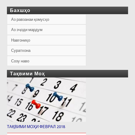
Бахшҳо
Аз равзанаи қомусҳо
Аз эҷоди мардум
Навгониҳо
Суратхона
Созу наво
Тақвими Моҳ
ТАҚВИМИ МОҲИ ФЕВРАЛ 2018