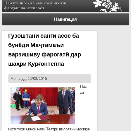
Навигация
Гузоштани санги асос ба
бунёди Маҷтамаъи
варзишиву фароғатӣ дар
шаҳри Қӯрғонтеппа
Чоп шуд: 25/08/2016
Пас
аз
ифтитоҳи бинои нави Театри вилоятии мусиқӣ-