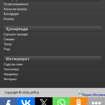
Осорхонашиносӣ
Кохҳо ва кушкҳо
Китобдорӣ
Клубҳо
Ҳунаркада
Санъати тасвирӣ
Синамо
Театр
Рақс
Интишорот
Садо ва симо
Чопхонаҳо
Нашрияҳо
Интернет
Copyright © 2026, pitfit.tj