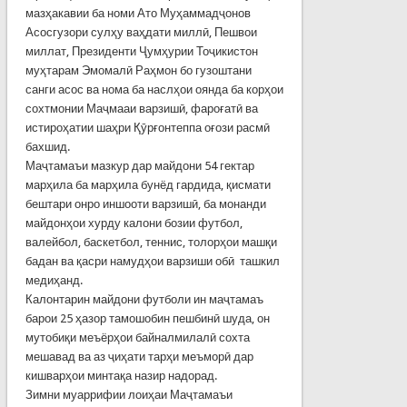
мазҳакавии ба номи Ато Муҳаммадҷонов
Асосгузори сулҳу ваҳдати миллӣ, Пешвои
миллат, Президенти Ҷумҳурии Тоҷикистон
муҳтарам Эмомалӣ Раҳмон бо гузоштани
санги асос ва нома ба наслҳои оянда ба корҳои
сохтмонии Маҷмааи варзишӣ, фароғатӣ ва
истироҳатии шаҳри Қӯрғонтеппа оғози расмӣ
бахшид.
Маҷтамаъи мазкур дар майдони 54 гектар
марҳила ба марҳила бунёд гардида, қисмати
бештари онро иншооти варзишӣ, ба монанди
майдонҳои хурду калони бозии футбол,
валейбол, баскетбол, теннис, толорҳои машқи
бадан ва қасри намудҳои варзиши обӣ ташкил
медиҳанд.
Калонтарин майдони футболи ин маҷтамаъ
барои 25 ҳазор тамошобин пешбинӣ шуда, он
мутобиқи меъёрҳои байналмилалӣ сохта
мешавад ва аз ҷиҳати тарҳи меъморӣ дар
кишварҳои минтақа назир надорад.
Зимни муаррифии лоиҳаи Маҷтамаъи