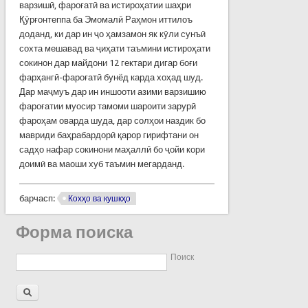
варзишӣ, фароғатӣ ва истироҳатии шаҳри
Қӯрғонтеппа ба Эмомалӣ Раҳмон иттилоъ
доданд, ки дар ин ҷо ҳамзамон як кӯли сунъӣ
сохта мешавад ва ҷиҳати таъмини истироҳати
сокинон дар майдони 12 гектари дигар боғи
фарҳангӣ-фароғатӣ бунёд карда хоҳад шуд.
Дар маҷмуъ дар ин иншооти азими варзишию
фароғатии муосир тамоми шароити зарурӣ
фароҳам оварда шуда, дар солҳои наздик бо
мавриди баҳрабардорӣ қарор гирифтани он
садҳо нафар сокинони маҳаллӣ бо ҷойи кори
доимӣ ва маоши хуб таъмин мегарданд.
барчасп:
Кохҳо ва кушкҳо
Форма поиска
Поиск