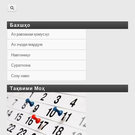
Бахшҳо
Аз равзанаи қомусҳо
Аз эҷоди мардум
Навгониҳо
Суратхона
Созу наво
Тақвими Моҳ