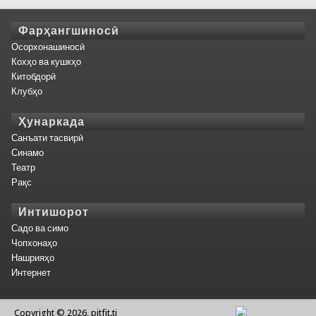
Фарҳангшиносӣ
Осорхонашиносӣ
Кохҳо ва кушкҳо
Китобдорӣ
Клубҳо
Ҳунаркада
Санъати тасвирӣ
Синамо
Театр
Рақс
Интишорот
Садо ва симо
Чопхонаҳо
Нашрияҳо
Интернет
Copyright © 2026, pitfit.tj