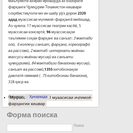
маълумоти ахиран ироашуда аз Вазорати
фарҳанги Ҷумҳурии Тоҷикистон кишвари
соҳибистиқлоли мо ин шабу рӯз дорои
2320
адад
муассисаи иҷтимоӣ–фарҳангӣ мебошад.
Аз ҷумла: 17 муассисаи театрии касбӣ, 5
муассисаи консертӣ,
96
муассисаҳои
таълимии соҳаи фарҳанг ва санъат:
3 мактаби
олӣ, 6 коллеҷи санъат, фарҳанг, хореографӣ
ва рассомӣ, 2 мактаб- интернати миёнаи
махсуси миёнаи мусиқӣ ва санъати
ҷумҳуриявӣ, 84 мактабҳои бачагонаи мусиқӣ,
санъат ва рассомӣ
,
1355
китобхонаҳои
давлатӣ-оммавӣ (
75 китобхонаи бачагона
),
328 қаср ва
барчасп:
Ҳунаркада
Муфассалтар
о 2320 муаасисаи иҷтимоӣ-
фарҳангии кишвар
Форма поиска
Поиск