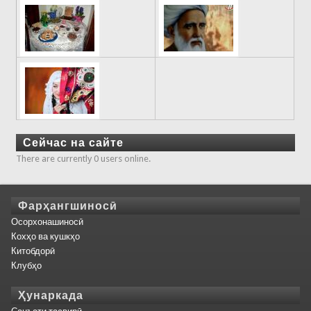
Сейчас на сайте
There are currently 0 users online.
Фарҳангшиносӣ
Осорхонашиносӣ
Кохҳо ва кушкҳо
Китобдорӣ
Клубҳо
Ҳунаркада