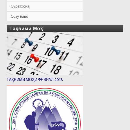
Суратхона
Созу наво
Тақвими Моҳ
ТАҚВИМИ МОҲИ ФЕВРАЛ 2018