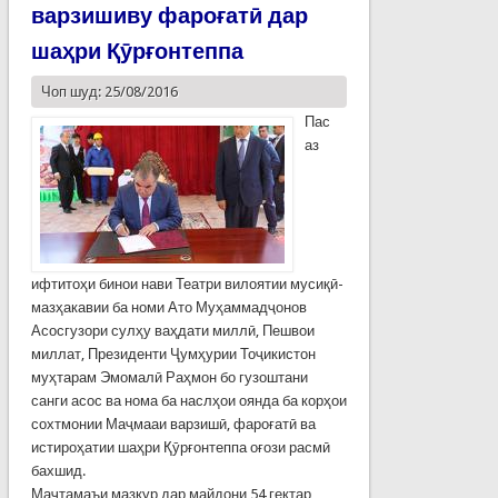
варзишиву фароғатӣ дар
шаҳри Қӯрғонтеппа
Чоп шуд: 25/08/2016
Пас
аз
ифтитоҳи бинои нави Театри вилоятии мусиқӣ-
мазҳакавии ба номи Ато Муҳаммадҷонов
Асосгузори сулҳу ваҳдати миллӣ, Пешвои
миллат, Президенти Ҷумҳурии Тоҷикистон
муҳтарам Эмомалӣ Раҳмон бо гузоштани
санги асос ва нома ба наслҳои оянда ба корҳои
сохтмонии Маҷмааи варзишӣ, фароғатӣ ва
истироҳатии шаҳри Қӯрғонтеппа оғози расмӣ
бахшид.
Маҷтамаъи мазкур дар майдони 54 гектар