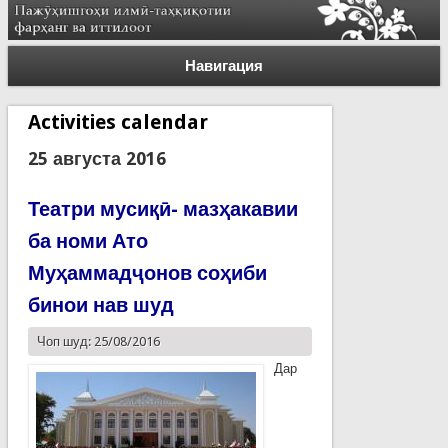
Навигация
Activities calendar
25 августа 2016
Театри мусиқӣ- мазҳакавии
ба номи Ато
Муҳаммадҷонов соҳиби
бинои нав шуд
Чоп шуд: 25/08/2016
Дар