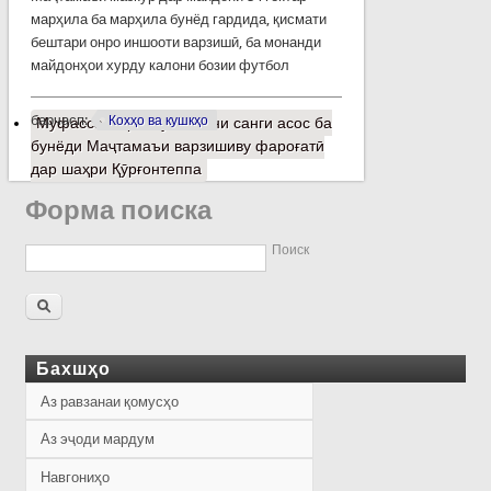
марҳила ба марҳила бунёд гардида, қисмати
бештари онро иншооти варзишӣ, ба монанди
майдонҳои хурду калони бозии футбол
барчасп:
Кохҳо ва кушкҳо
Муфассалтар
о Гузоштани санги асос ба
бунёди Маҷтамаъи варзишиву фароғатӣ
дар шаҳри Қӯрғонтеппа
Форма поиска
Поиск
Бахшҳо
Аз равзанаи қомусҳо
Аз эҷоди мардум
Навгониҳо