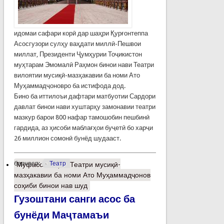
идомаи сафари корӣ дар шаҳри Қурғонтеппа
Асосгузори сулҳу ваҳдати миллӣ-Пешвои
миллат, Президенти Ҷумҳурии Тоҷикистон
муҳтарам Эмомалӣ Раҳмон бинои нави Театри
вилоятии мусиқӣ-мазҳакавии ба номи Ато
Муҳаммадҷоновро ба истифода дод.
Бино ба иттилоъи дафтари матбуотии Сардори
давлат бинои нави хуштарҳу замонавии театри
мазкур барои 800 нафар тамошобин пешбинӣ
гардида, аз ҳисоби маблағҳои буҷетӣ бо харҷи
26 миллион сомонӣ бунёд шудааст.
барчасп:
Театр
Муфассалтар
о Театри мусиқӣ-
мазҳакавии ба номи Ато Муҳаммадҷонов
соҳиби бинои нав шуд
Гузоштани санги асос ба
бунёди Маҷтамаъи