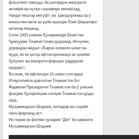
фаъолият намуда, ба шогирдон маҳорати
актиёрӣ ва нутқи саҳнавиро меомӯзад.
Чанде пештар мегуфт, ки ҳаводоронаш аз ӯ
моноспектакле аз руйи ашъори Лоик Шералиро
интизор бошанд.
Соли 2005 унвони Ҳунарманди Шоистаи
Ҷумҳурии Тоҷикистонро додаанд. Инчунин,
дорандаи медал «Барои хизмати шоиста»
буда, бо як қатор ифтихорномаҳо аз ҷониби
Ҳукумат ва вазорати фарҳанг қадрдонӣ
шудааст.
Ва инак, ба ифтихори 25-умин солгарди
Итиқлолияти давлатии Тоҷикистон Бо
Фармони Президенти Тоҷикистон ба ӯ унвони
фахрии Ҳунарпешаи халқии Тоҷикистон дода
шуд.
Муҳаммадҷон Шодиев, оиладор ва соҳиби
панҷ фарзанд аст.
Ин порае аз филми ҳунарии “Доғ” бо ширкати
Муҳаммадҷон Шодиев