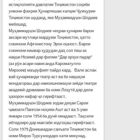
истиқлолияти давлатии Тоҷикистон соҳиби
унвони фахрии Ҳунарпешаи халқии Ҷумҳурии
Тоҷикистон шуданд, яке Муҳаммадҷон Шодиев
мебошад.
Муҳаммадҷон Шодиев чеҳраи ҳунарии барои
аксари мутлақи мардуми Тоҷикистон, ҳатто
сокинони Афғонистону Эрон ошност. Барои
сокинони кишвар ҳудудан даҳ сол пеш аз
нақши Нозимӣ дар филми “Дар орзуи падар”
(аз рӯи асари нависанда Кароматулло
Мирзоев) маъруфият пайдо кард. Вале аслан
вай ҳунарманди театр аст ва бо нақшҳои
мондагораш дар намоишномаҳои зиёди театри
академӣ-драмавии ба номи Лоҳутӣ дар дили
ҳазорон нафар ҷо гирифтааст.
Муҳаммадҷон Шодиев зодаи деҳаи Сарои
ҷамоати Панғози ноҳияи Ашт аст ва 5-уми
январи соли 1954 ба дунё омадааст. Таҳсили
ибтидоиро дар мактаби зодгоҳаш гирифтааст.
Соли 1979 Донишкадаи санъати Тоҷикистон ба
номи Мирзо Турсунзодаро хатм мекунад.