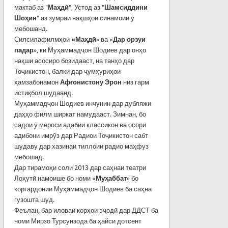
мактаб аз "
Маҳдӣ
", Устод аз "
Шамсиддини
Шоҳин
" аз зумраи нақшҳои синамоии ӯ
мебошанд.
Силсилафилмҳои
«Маҳдӣ
» ва «
Дар орзуи
падар
», ки Муҳаммадҷон Шодиев дар онҳо
нақши асосиро бозидааст, на танҳо дар
Тоҷикистон, балки дар ҷумҳуриҳои
ҳамзабонамон
Афғонистону Эрон
низ гарм
истиқбол шудаанд.
Муҳаммадҷон Шодиев инчунин дар дубляжи
даҳҳо филм ширкат намудааст. Зимнан, бо
садои ӯ мероси адабии классикон ва осори
адибони имрӯз дар Радиои Тоҷикистон сабт
шудаву дар хазинаи тиллоии радио маҳфуз
мебошад.
Дар тирамоҳи соли 2013 дар саҳнаи театри
Лоҳутӣ намоише бо номи «
Муҳаббат
» бо
коргардонии Муҳаммадҷон Шодиев ба саҳна
гузошта шуд.
Феълан, бар иловаи корҳои эҷодӣ дар ДДСТ ба
номи Мирзо Турсунзода ба ҳайси дотсент