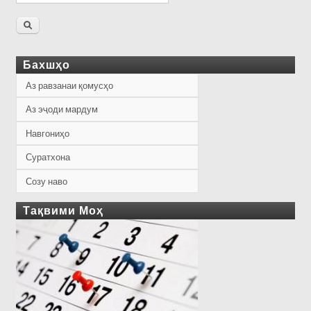
Бахшҳо
Аз равзанаи қомусҳо
Аз эҷоди мардум
Навгониҳо
Суратхона
Созу наво
Тақвими Моҳ