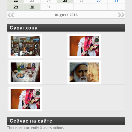
22
23
24
25
26
27
28
29
30
31
August 2016
Суратхона
Сейчас на сайте
There are currently 0 users online.