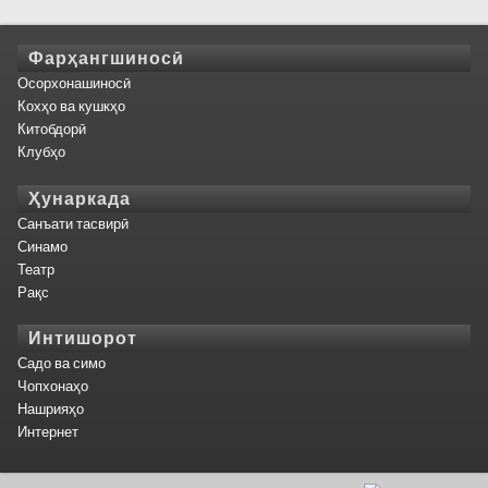
Фарҳангшиносӣ
Осорхонашиносӣ
Кохҳо ва кушкҳо
Китобдорӣ
Клубҳо
Ҳунаркада
Санъати тасвирӣ
Синамо
Театр
Рақс
Интишорот
Садо ва симо
Чопхонаҳо
Нашрияҳо
Интернет