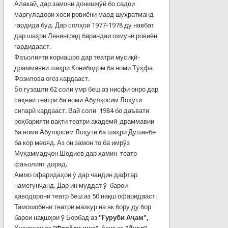
Алакай, дар замони донишҷӯӣ бо садои
марғуладори хоси ровиёни мард шуҳратманд
гардида буд. Дар солҳои 1977-1978 ду навбат
дар шаҳри Ленинград барандаи озмуни ровиён
гардидааст.
Фаъолияти кориашро дар театри мусиқӣ-
драммавии шаҳри Конибодом ба номи Тӯҳфа
Фозилова оғоз кардааст.
Бо гузашти 62 соли умр беш аз нисфи онро дар
саҳнаи театри ба номи Абулқосим Лоҳутӣ
сипарӣ кардааст. Вай соли 1984 бо даъвати
роҳбарияти вақти театри академӣ-драммавии
ба номи Абулқосим Лоҳутӣ ба шаҳри Душанбе
ба кор меояд. Аз он замон то ба имрӯз
Муҳаммадҷон Шодиев дар ҳамин театр
фаъолият дорад.
Аммо офаридаҳои ӯ дар чандин дафтар
намегунҷанд. Дар ин муддат ӯ барои
ҳаводорони театр беш аз 50 нақш офаридааст.
Тамошобини театри мазкур на як бору ду бор
барои нақшҳои ӯ Борбад аз
"Ғуруби Аҷам",