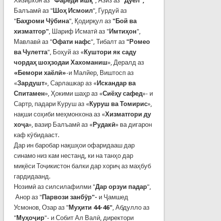
Хизирхон аз
"Фарёди ишқ
", Азиз аз
"Дуел",
Балъамӣ аз "
Шоҳ Исмоил
", Гурдуй аз
"
Баҳроми Чӯбина
", Қодирқул аз
"Бой ва
хизматгор"
, Шариф Исматӣ аз "
Имтиҳон
",
Мавлавӣ аз "
Офати нафс
", Тибалт аз
"Ромео
ва Чулетт
а
", Боҳуй аз «
Куштори як саду
чордаҳ шоҳзодаи Хахоманиш
», Дералд аз
«Бемори хаёлӣ»
-и Малйер, Виштосп аз
«
Зардушт
», Сарлашкар аз «
Искандар ва
Спитамен
», Ҳокими шаҳр аз «
Сиёҳу сафед
»- и
Сартр, падари Куруш аз «
Куруш ва Томирис
»,
нақши соҳиби меҳмонхона аз «
Хизматгори ду
хоҷа
», вазир Балъамӣ аз «
Рудакӣ
» ва дигарон
каф кӯбидааст.
Дар ин баробар нақшҳои офаридааш дар
синамо низ кам нестанд, ки на танҳо дар
миқёси Тоҷикистон балки дар хориҷ аз маҳбуб
гардидаанд.
Нозимӣ аз силсилафилми "
Дар орзуи падар
",
Анор аз "
Парвози занбӯр"-
и Ҷамшед
Усмонов, Озар аз "
Муҳити 44-46"
, Абдулло аз
"
Муҳоҷир
"- и Собит Ал Валӣ, директори