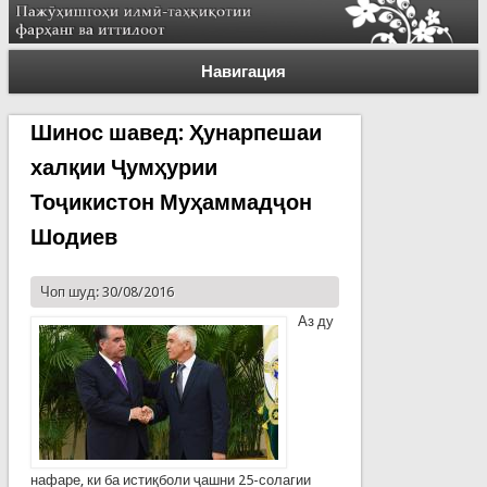
Навигация
Шинос шавед: Ҳунарпешаи
халқии Ҷумҳурии
Тоҷикистон Муҳаммадҷон
Шодиев
Чоп шуд: 30/08/2016
Аз ду
нафаре, ки ба истиқболи ҷашни 25-солагии