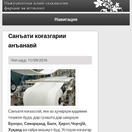
Навигация
Санъати коғазгарии
анъанавӣ
Чоп шуд: 11/09/2016
Санъати коғазсозӣ, яке аз ҳунарҳои қадимии
тоҷикон буда, дар гузашта дар шаҳрҳои
Бухоро, Самарқанд, Балх, Ҳирот,Чорҷўй,
Хуқанд
ва ғайра маъмул буд. Устоҳои коғазгар