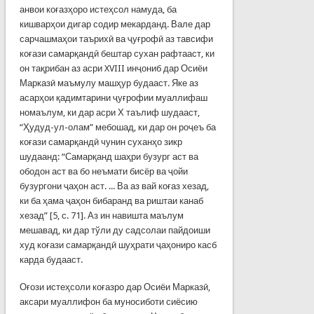
анвои коғазҳоро истеҳсол намуда, ба
кишварҳои дигар содир мекарданд. Вале дар
сарчашмаҳои таърихӣ ва ҷуғрофӣ аз тавсифи
коғази самарқандӣ бештар сухан рафтааст, ки
он тақрибан аз асри XVIII инҷониб дар Осиёи
Марказӣ маъмулу машҳур будааст. Яке аз
асарҳои қадимтарини ҷуғрофии муаллифаш
номаълум, ки дар асри Х таълиф шудааст,
“Ҳудуд-ул-олам” мебошад, ки дар он роҷеъ ба
коғази самарқандӣ чунин суханҳо зикр
шудаанд: “Самарқанд шаҳри бузург аст ва
ободон аст ва бо неъмати бисёр ва ҷойи
бузургони ҷаҳон аст. ... Ва аз вай коғаз хезад,
ки ба ҳама ҷаҳон бибаранд ва риштаи канаб
хезад” [5, с. 71]. Аз ин навишта маълум
мешавад, ки дар тўли ду садсолаи пайдоиши
худ коғази самарқандӣ шуҳрати ҷаҳониро касб
карда будааст.
Оғози истеҳсоли коғазро дар Осиёи Марказӣ,
аксари муаллифон ба му­носиботи сиёсию