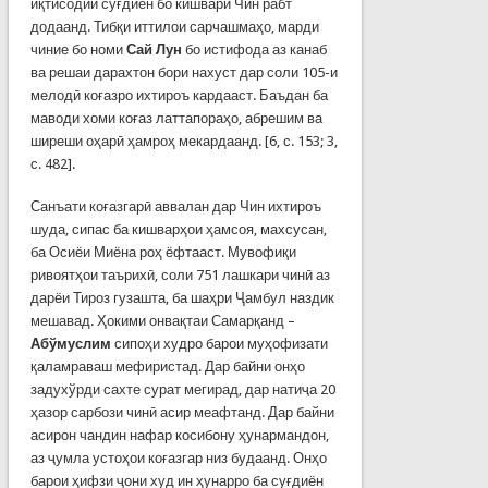
иқтисодии суғдиён бо кишвари Чин рабт
додаанд. Тибқи иттилои сарчашмаҳо, марди
чиние бо номи
Сай Лун
бо истифода аз канаб
ва решаи дарахтон бори нахуст дар соли 105-и
мелодӣ коғазро ихтироъ кардааст. Баъдан ба
маводи хоми коғаз латтапораҳо, абрешим ва
ширеши оҳарӣ ҳамроҳ мекардаанд. [6, с. 153; 3,
с. 482].
Санъати коғазгарӣ аввалан дар Чин ихтироъ
шуда, сипас ба кишварҳои ҳамсоя, махсусан,
ба Осиёи Миёна роҳ ёфтааст. Мувофиқи
ривоятҳои таърихӣ, соли 751 лашкари чинӣ аз
дарёи Тироз гузашта, ба шаҳри Ҷамбул наздик
меша­вад. Ҳокими онвақтаи Самарқанд –
Абўмуслим
сипоҳи худро барои муҳофизати
қаламраваш мефиристад. Дар байни онҳо
задухўрди сахте сурат мегирад, дар натиҷа 20
ҳазор сарбози чинӣ асир меафтанд. Дар байни
асирон чандин нафар косибону ҳунармандон,
аз ҷумла устоҳои коғазгар низ будаанд. Онҳо
барои ҳифзи ҷони худ ин ҳунарро ба суғдиён