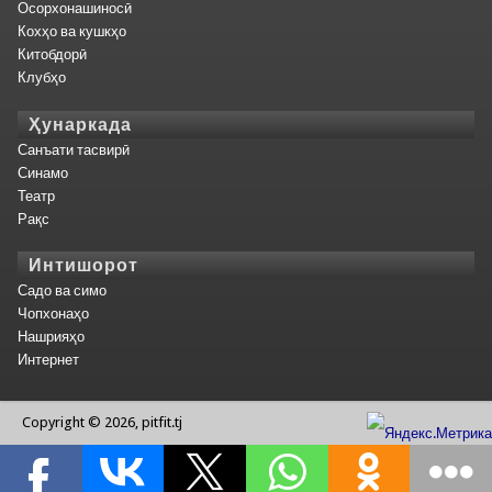
Осорхонашиносӣ
Кохҳо ва кушкҳо
Китобдорӣ
Клубҳо
Ҳунаркада
Санъати тасвирӣ
Синамо
Театр
Рақс
Интишорот
Садо ва симо
Чопхонаҳо
Нашрияҳо
Интернет
Copyright © 2026, pitfit.tj