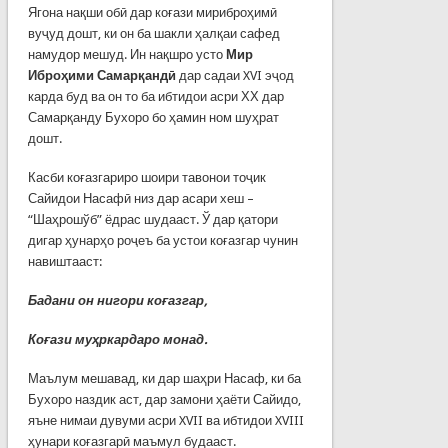
Ягона нақши обӣ дар коғази мириброҳимӣ
вуҷуд дошт, ки он ба шакли ҳалқаи сафед
намудор мешуд. Ин нақшро усто
Мир
Иброҳими Самарқандӣ
дар садаи XVI эҷод
карда буд ва он то ба ибтидои асри ХХ дар
Самарқанду Бухоро бо ҳамин ном шуҳрат
дошт.
Касби коғазгариро шоири тавонои тоҷик
Сайидои Насафӣ низ дар асари хеш –
“Шаҳрошўб” ёдрас шудааст. Ў дар қатори
дигар ҳунарҳо роҷеъ ба устои коғазгар чунин
навиштааст:
Бадани он нигори коғазгар,
Коғази муҳркардаро монад.
Маълум мешавад, ки дар шаҳри Насаф, ки ба
Бухоро наздик аст, дар за­мони ҳаёти Сайидо,
яъне нимаи дувуми асри XVII ва ибтидои XVIII
ҳунари коғазгарӣ маъмул будааст.