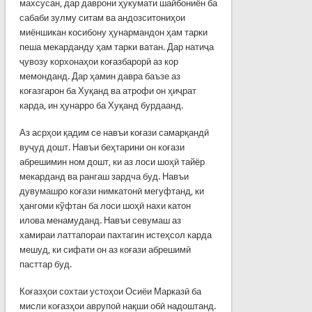
махсусан, дар даврони ҳукумати шайбониён ба
сабаби зулму ситам ва андозситониҳои
миёншикан косибону ҳунармандон ҳам тарки
пеша мекарданду ҳам тарки ватан. Дар натиҷа
ҷувозу корхонаҳои коғазбарорӣ аз кор
мемонданд. Дар ҳамин давра баъзе аз
коғазгарон ба Хуқанд ва атрофи он ҳиҷрат
карда, ин ҳунарро ба Хуқанд бурдаанд.
Аз асрҳои қадим се навъи коғази самарқандӣ
вуҷуд дошт. Навъи беҳтарини он коғази
абрешимин ном дошт, ки аз лоси шоҳӣ тайёр
мекарданд ва рангаш зардча буд. Навъи
дувумашро коғази нимкатонӣ мегуфтанд, ки
ҳангоми кўфтан ба лоси шоҳӣ нахи катон
илова менамуданд. Навъи севумаш аз
хамираи лат­тапораи пахтагин истеҳсол карда
мешуд, ки сифати он аз коғази абрешимӣ
пасттар буд.
Коғазҳои сохтаи устоҳои Осиёи Марказӣ ба
мисли коғазҳои аврупоӣ нақши обӣ надоштанд.