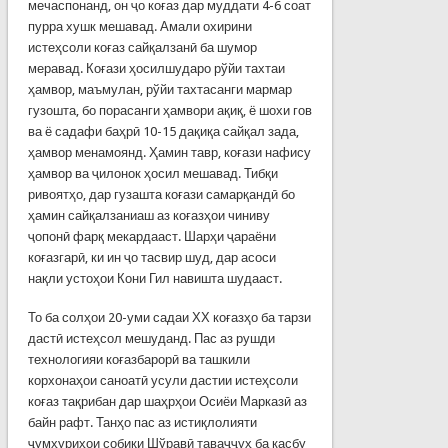
мечаспонанд, он ҷо коғаз дар муддати 4-6 соат
пурра хушк мешавад. Амали охирини
истеҳсоли коғаз сайқалзанӣ ба шумор
меравад. Коғази ҳосилшударо рўйи тахтаи
ҳамвор, маъ­мулан, рўйи тахтасанги мармар
гузошта, бо порасанги ҳамвори ақиқ, ё шохи гов
ва ё садафи баҳрӣ 10-15 дақиқа сайқал зада,
ҳамвор менамоянд. Ҳамин тавр, коғази нафису
ҳамвор ва ҷилонок ҳосил мешавад. Тибқи
ривоятҳо, дар гузашта коғази самарқандӣ бо
ҳамин сайқалзаниаш аз коғазҳои чиниву
ҷопонӣ фарқ мекардааст. Шарҳи ҷараёни
коғазгарӣ, ки ин ҷо тасвир шуд, дар асоси
нақли устоҳои Кони Гил навишта шудааст.
То ба солҳои 20-уми садаи ХХ коғазҳо ба тарзи
дастӣ истеҳсол мешуданд. Пас аз рушди
технологияи коғазбарорӣ ва ташкили
корхонаҳои саноатӣ усули дастии истеҳсоли
коғаз тақрибан дар шаҳрҳои Осиёи Марказӣ аз
байн рафт. Танҳо пас аз истиқлолияти
ҷумҳуриҳои собиқи Шўравӣ таваҷҷуҳ ба касбу