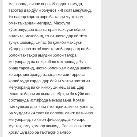
мешаванд, сипас онро обгардон намуда,
таротар дар дўли обҷувоз 7-8 соат мекўбанд.
Як нафар коргар онро ба таври мунтазам
омехта кардан мегирад. Маҳсули
кўфташударо дар тағораи махсуси обдор
андохта, мекобанд, то ки нахҳо дар об титу
тунук шаванд. Сипас бо қолиби махсуси
тўрдор онро аз об оҳиста мебардоранд ва ба
болои тахтаҳои амудии болои тағора
мегузоранд ва он ҷо обаш метаровад. Чун
обаш таровид, нахҳо болои ҳам омада шакли
коғазро мегиранд. Баъдан коғази тарро аз
қолиб ҷудо карда, дар байни матои пах­тагин
мегузоранд ва он нимхушк мешавад. Дар
гузашта барои ин амал аз тўрҳои бо мўйи асп
сохташуда истифода мекардаанд. Коғази
нимхушкро дар зери тахтаҳои ҳамвор гузошта,
ба муддати 24 соат ба болояш санги вазнин­ро
мегузоранд, то ки он фишор дода, коғазро
мустаҳкаму ҳамвор намояд. Пас аз он коғази
ҳосилшударо ба тахтаҳои ҳамвор