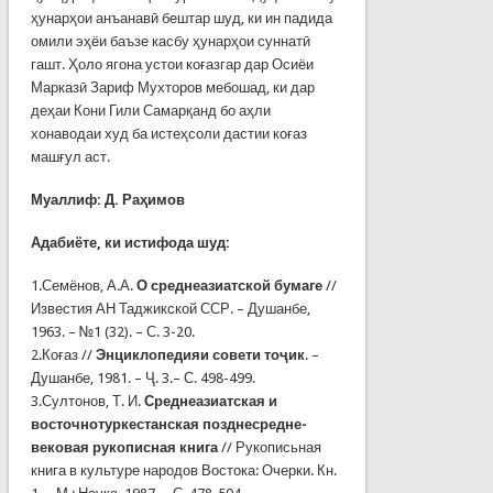
ҳунарҳои анъанавӣ бештар шуд, ки ин падида
омили эҳёи баъзе касбу ҳунарҳои суннатӣ
гашт. Ҳоло ягона устои коғазгар дар Осиёи
Марказӣ Зариф Мухто­ров мебошад, ки дар
деҳаи Кони Гили Самарқанд бо аҳли
хонаводаи худ ба истеҳсоли дастии коғаз
машғул аст.
Муаллиф:
Д. Раҳимов
Адабиёт
е, ки истифода шуд
:
1.Семёнов, А.А.
О среднеазиатской бумаге
//
Известия АН Таджикской ССР. – Душанбе,
1963. – №1 (32). – С. 3-20.
2.Коғаз //
Энциклопедияи совети тоҷик
. –
Душанбе, 1981. – Ҷ. 3.– С. 498-499.
3.Султонов, Т. И.
Среднеазиатская и
восточнотуркестанская позднесредне­
вековая рукописная книга
// Рукописьная
книга в культуре народов Востока: Очерки. Кн.