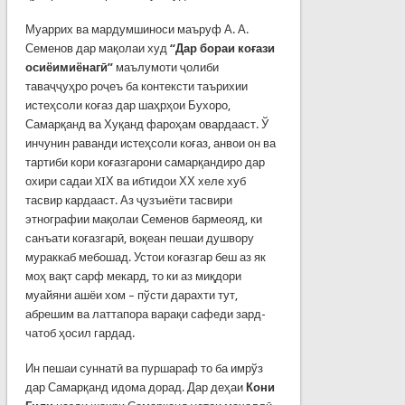
Муаррих ва мардумшиноси маъруф А. А.
Семенов дар мақолаи худ
“Дар бораи коғази
осиёимиёнагӣ”
маълумоти ҷолиби
таваҷҷуҳро роҷеъ ба контек­сти таърихии
истеҳсоли коғаз дар шаҳрҳои Бухоро,
Самарқанд ва Хуқанд фароҳам овардааст. Ў
инчунин раванди истеҳсоли коғаз, анвои он ва
тартиби кори коғазгарони самарқандиро дар
охири садаи XIХ ва ибтидои ХХ хеле хуб
тасвир кардааст. Аз ҷузъиёти тасвири
этнографии мақолаи Семенов бармеояд, ки
санъати коғазгарӣ, воқеан пешаи душвору
мураккаб мебошад. Устои коғазгар беш аз як
моҳ вақт сарф мекард, то ки аз миқдори
муайяни ашёи хом – пўсти дарахти тут,
абрешим ва латтапора варақи сафеди зард­
чатоб ҳосил гардад.
Ин пешаи суннатӣ ва пуршараф то ба имрўз
дар Самарқанд идома дорад. Дар деҳаи
Кони