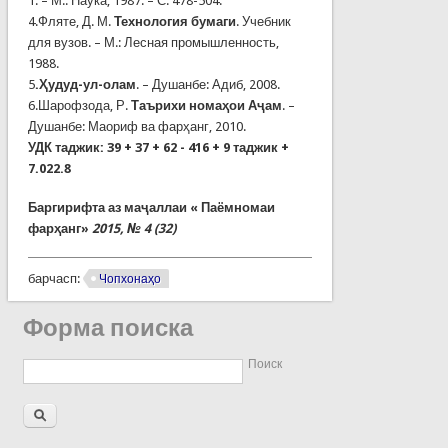
1. – М.: Наука, 1987. – С. 478-504.
4.Фляте, Д. М.
Технология бумаги
. Учебник
для вузов. – М.: Лесная про­мышленность,
1988.
5
.Ҳудуд-ул-олам
. – Душанбе: Адиб, 2008.
6.Шарофзода, Р.
Таърихи номаҳои Аҷам
. –
Душанбе: Маориф ва фарҳанг, 2010.
УДК таджик: 39 + 37 + 62 - 416 + 9 таджик +
7.022.8
Баргирифта аз ма
ҷ
аллаи «
Паёмномаи
фарҳанг»
2015, № 4 (32)
барчасп:
Чопхонаҳо
Форма поиска
Поиск