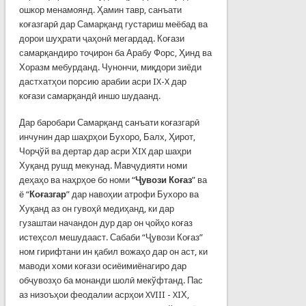
ошкор менамоянд. Ҳамин тавр, санъати
коғазгарӣ дар Самарқанд густариш меёбад ва
дорои шуҳрати ҷаҳонӣ мегардад. Коғази
самарқандиро тоҷирон ба Арабу Форс, Ҳинд ва
Хоразм мебурданд. Чунончи, миқдори зиёди
дастхатҳои порсию арабии асри IX-X дар
коғази самарқандӣ иншо шудаанд.
Дар баробари Самарқанд санъати коғазгарӣ
инчунин дар шаҳрҳои Бухоро, Балх, Ҳирот,
Чорҷўй ва дертар дар асри ХIX дар шаҳри
Хуқанд рушд мекунад. Мавҷудияти номи
деҳаҳо ва наҳрҳое бо номи “
Ҷувози Коғаз
” ва
ё “
Коғазгар
” дар навоҳии атрофи Бухоро ва
Хуқанд аз он гувоҳӣ медиҳанд, ки дар
гузаштаи начандон дур дар он ҷойҳо коғаз
истеҳсол мешудааст. Сабаби “Ҷувози Коғаз”
ном гирифтани ин қабил вожаҳо дар он аст, ки
маводи хоми коғази осиёимиё­нагиро дар
обҷувозҳо ба монанди шолӣ мекўфтанд. Пас
аз низоъҳои феодалии асрҳои XVIII - XIХ,