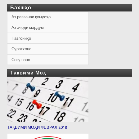
Бахшҳо
Аз равзанаи қомусҳо
Аз эҷоди мардум
Навгониҳо
Суратхона
Созу наво
Тақвими Моҳ
ТАҚВИМИ МОҲИ ФЕВРАЛ 2018