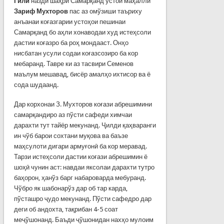
Гили
назди шаҳри Самарқанд устои маҳаллӣ
Зариф Мухторов
пас аз омўзиши таъриху
анъанаи коғазгарии устоҳои пешинаи
Самарқанд бо аҳли хонаводаи худ истеҳсоли
дастии коғазро ба роҳ мондааст. Онҳо
нисбатан усули содаи коғазсозиро ба кор
мебаранд. Тавре ки аз тасвири Семенов
маълум мешавад, бисёр амалҳо ихтисор ва ё
сода шудаанд.
Дар корхонаи З. Мухторов коғази абрешимини
самарқандиро аз пўсти сафеди химчаи
дарахти тут тайёр мекунанд. Ҷилди қаҳваранги
ин чўб барои сохтани муқова ва баъзе
маҳсулоти дигари армуғонӣ ба кор меравад.
Тарзи истеҳсоли дастии коғази абрешимин ё
шоҳӣ чунин аст: навдаи яксолаи дарахти тутро
баҳорон, ҳанўз барг набароварда мебуранд.
Чўбро як шабонарўз дар об тар карда,
пўсташро ҷудо мекунанд. Пўсти сафедро дар
деги об андохта, тақрибан 4-5 соат
меҷўшонанд. Баъди ҷўшонидан нахҳо мулоим