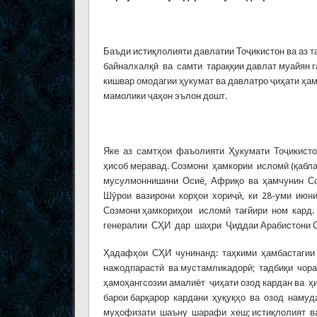
Баъди истиқлолияти давлатии Тоҷикистон ва аз
байналхалқӣ ва самти тараққии давлат муайян 
кишвар омодагии ҳукумат ва давлатро ҷиҳати ҳам
мамолики ҷаҳон эълон дошт.
Яке аз самтҳои фаъолияти Ҳукумати Тоҷикистон
ҳисоб меравад. Созмони ҳамкории исломӣ (қабл
мусулмоннишини Осиё, Африқо ва ҳамчунин Со
Шӯрои вазирони корҳои хориҷӣ, ки 28-уми июн
Созмони ҳамкориҳои исломӣ тағйири ном кард
генералии СҲИ дар шаҳри Ҷиддаи Арабистони Са
Ҳадафҳои СҲИ чунинанд: таҳкими ҳамбастагии
нажодпарастӣ ва мустамликадорӣ; тадбиқи чор
ҳамоҳангсозии амалиёт ҷиҳати озод кардан ва 
барои барқарор кардани ҳуқуқҳо ва озод наму
муҳофизати шаъну шарафи хеш; истиқлолият в