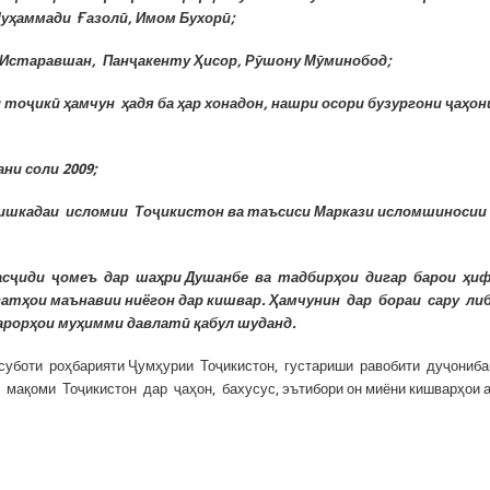
уҳаммади Ғазолӣ, Имом Бухорӣ;
 Истаравшан, Панҷакенту Ҳисор, Рӯшону Мӯминобод;
 тоҷикӣ ҳамчун ҳадя ба ҳар хонадон, нашри осори бузургони ҷаҳон
ни соли 2009;
нишкадаи исломии Тоҷикистон
ва таъсиси Маркази исломшиносии
асҷиди ҷомеъ дар шаҳри
Душанбе ва тадбирҳои дигар барои ҳи
ватҳои маънавии ниёгон дар кишвар.
Ҳамчунин дар бораи сару ли
арорҳои муҳимми давлатӣ қабул шуданд.
суботи роҳбарияти Ҷумҳурии Тоҷикистон, густариши равобити дуҷониб
 мақоми Тоҷикистон дар ҷаҳон, бахусус, эътибори он миёни кишварҳои 