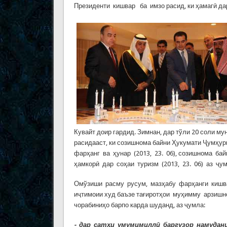
Президенти кишвар ба имзо расид, ки ҳамагӣ да
Кувайт доир гардид. Зимнан, дар тўли 20 соли 
расидааст, ки созишнома байни Ҳукумати Ҷумҳу
фарҳанг ва ҳунар (2013, 23. 06), созишнома 
ҳамкорӣ дар соҳаи туризм (2013, 23. 06) аз ҷум
Омўзиши расму русум, мазҳабу фарҳанги кишвар
иҷтимоии худ баъзе тағиротҳои муҳимму арзишно
чорабиниҳо барпо карда шуданд, аз ҷумла:
- дар сатҳи умумимиллӣ баргузор намуда