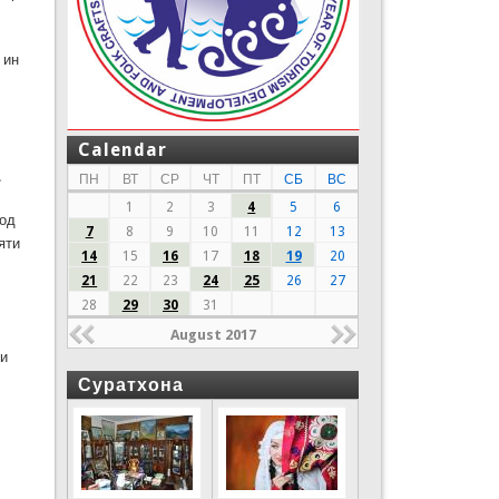
 ин
Calendar
о
.
ПН
ВТ
СР
ЧТ
ПТ
СБ
ВС
1
2
3
4
5
6
бод
7
8
9
10
11
12
13
яти
14
15
16
17
18
19
20
21
22
23
24
25
26
27
28
29
30
31
August 2017
ни
Суратхона