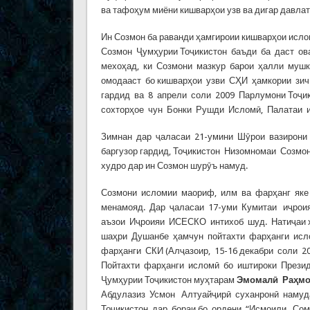
ва тафоҳум миёни кишварҳои узв ва дигар давлат
Ин Созмон ба раванди ҳамгироии кишварҳои исл
Созмон Ҷумҳурии Тоҷикистон баъди ба даст ова
мехоҳад, ки Созмони мазкур барои ҳалли мушк
омодааст бо кишварҳои узви СҲИ ҳамкории зич
гардид ва 8 апрели соли 2009 Парлумони Тоҷик
сохторҳое чун Бонки Рушди Исломӣ, Палатаи и
Зимнан дар ҷаласаи 21-умини Шӯрои вазирони к
баргузор гардид, Тоҷикистон Низомномаи Созмо
худро дар ин Созмон шурӯъ намуд.
Созмони исломии маориф, илм ва фарҳанг яке 
менамояд. Дар ҷаласаи 17-уми Кумитаи иҷрои
аъзои Иҷроияи ИСЕСКО интихоб шуд. Натиҷаи ҳ
шаҳри Душанбе ҳамчун пойтахти фарҳанги исло
фарҳанги СКИ (Алҷазоир, 15-16 декабри соли 
Пойтахти фарҳанги исломӣ бо иштироки Президе
Ҷумҳурии Тоҷикистон муҳтарам
Эмомалӣ Раҳм
Абдулазиз Усмон Алтуайҷирӣ суханронӣ намуд
Тоҷикистон дар бораи бо ордени “Исмоили Сом