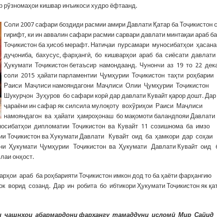
р рўзномаҳои кишвар инъикоси худро ёфтаанд.
Соли 2007 сафари боздиди расмии амири Давлати Қатар ба Тоҷикистон 
гирифт, ки ин аввалин сафари расмии сарвари давлати минтақаи араб ба
Тоҷикистон ба ҳисоб мерафт. Натиҷаи пурсамари муносибатҳои ҳасан
дуҷониба, бахусус, фарҳангӣ, бо кишварҳои араб ба сиёсати давлати
Ҳукумати Тоҷикистон бетаъсир намондаанд. Чунончи аз 19 то 22 дек
соли 2015 ҳайати парламентии Ҷумҳурии Тоҷикистон таҳти роҳбарии
Раиси Маҷлиси намояндагони Маҷлиси Олии Ҷумҳурии Тоҷикистон
Шукурҷон Зуҳуров бо сафари корӣ дар давлати Кувайт қарор дошт. Дар
ҷараёни ин сафар як силсила мулоқоту вохўриҳои Раиси Маҷлиси
намояндагон ва ҳайати ҳамроҳонаш бо мақомоти баландпояи Давлати
муносибатҳои дипломатии Тоҷикистон ва Кувайт 11 созишнома ба имзо
рии Тоҷикистон ва Хукумати Давлати Кувайт оид ба ҳамкори дар соҳаи
байни Ҳукумати Ҷумҳурии Тоҷикистон ва Ҳукумати Давлати Кувайт оид
лаи онҳост.
ҳои араб ба роҳбарияти Тоҷикистон имкон дод то ба ҳаёти фарҳангию
к ворид созанд. Дар ин робита бо ибтикори Ҳукумати Тоҷикистон як қа
ни ҷашнҳои абармардони фарҳангу тамаддуни исломӣ Мир Сайид