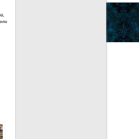
ӣ,
соли