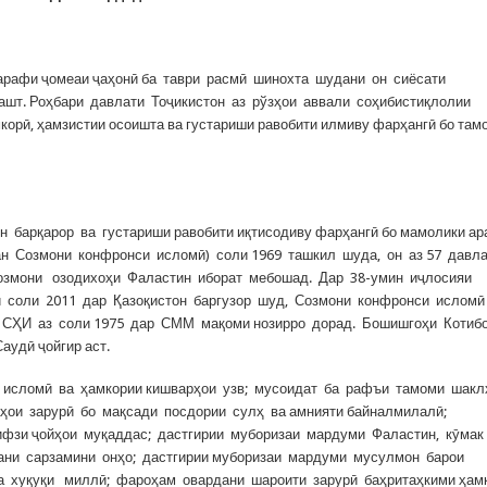
 тарафи ҷомеаи ҷаҳонӣ ба таври расмӣ шинохта шудани он сиёсати
гашт. Роҳбари давлати Тоҷикистон аз рўзҳои аввали соҳибистиқлолии
корӣ, ҳамзистии осоишта ва густариши равобити илмиву фарҳангӣ бо там
 барқарор ва густариши равобити иқтисодиву фарҳангӣ бо мамолики ар
ан Созмони конфронси исломӣ) соли 1969 ташкил шуда, он аз 57 давл
змони озодихоҳи Фаластин иборат мебошад. Дар 38-умин иҷлосияи
и соли 2011 дар Қазоқистон баргузор шуд, Созмони конфронси ислом
. СҲИ аз соли 1975 дар СММ мақоми нозирро дорад. Бошишгоҳи Котиб
удӣ ҷойгир аст.
 исломӣ ва ҳамкории кишварҳои узв; мусоидат ба рафъи тамоми шак
аҳои зарурӣ бо мақсади посдории сулҳ ва амнияти байналмилалӣ;
ҳифзи ҷойҳои муқаддас; дастгирии муборизаи мардуми Фаластин, кӯмак
дани сарзамини онҳо; дастгирии муборизаи мардуми мусулмон барои
а хуқуқи миллӣ; фароҳам овардани шароити зарурӣ баҳритаҳкими ҳам