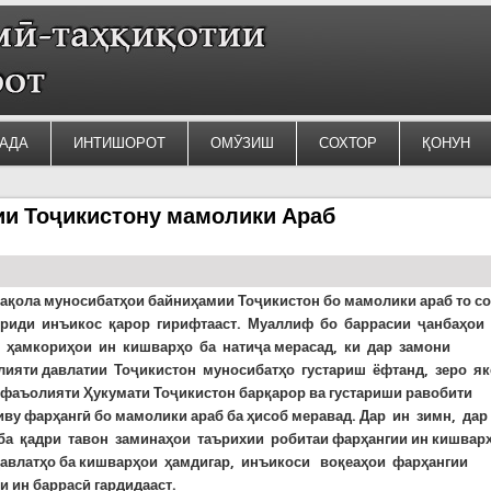
АДА
ИНТИШОРОТ
ОМӮЗИШ
СОХТОР
ҚОНУН
ии Тоҷикистону мамолики Араб
мақола муносибатҳои байниҳамии Тоҷикистон бо мамолики араб то с
вриди инъикос қарор гирифтааст.
Муаллиф бо баррасии ҷанбаҳои
и
ҳамкориҳои ин кишварҳо ба натиҷа мерасад, ки дар замони
лияти давлатии Тоҷикистон муносибатҳо густариш ёфтанд, зеро як
 фаъолияти Ҳукумати Тоҷикистон барқарор ва густариши равобити
иву фарҳангӣ бо мамолики араб ба ҳисоб меравад. Дар ин зимн, дар
ба қадри тавон заминаҳои таърихии робитаи фарҳангии ин кишварҳ
давлатҳо ба кишварҳои ҳамдигар, инъикоси воқеаҳои фарҳангии
 ин баррасӣ гардидааст.