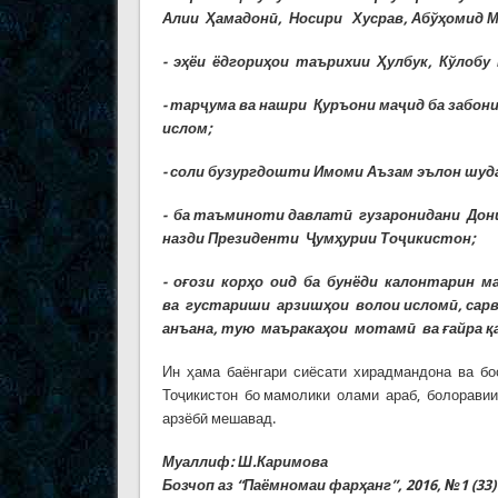
Алии Ҳамадонӣ, Носири Хусрав, Абўҳомид М
- эҳёи ёдгориҳои таърихии Ҳулбук, Кўлобу
- тарҷума ва нашри Қуръони маҷид ба забони
ислом;
- соли бузургдошти Имоми Аъзам эълон шуда
- ба таъминоти давлатӣ гузаронидани До
назди Президенти Ҷумҳурии Тоҷикистон;
- оғози корҳо оид ба бунёди калонтарин м
ва густариши арзишҳои волои
исломӣ, сар
анъана, тую маъракаҳои мотамӣ ва ғайра қ
Ин ҳама баёнгари сиёсати хирадмандона ва бо
Тоҷикистон бо мамолики олами араб, болоравии
арзёбӣ мешавад.
Муаллиф: Ш.Каримова
Бозчоп аз “Паёмномаи фарҳанг”, 2016, №1 (33)