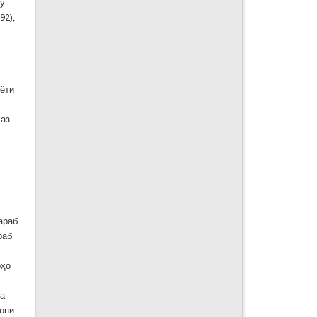
зу
92),
иёти
 аз
араб
Араб
рҳо
ба
мони