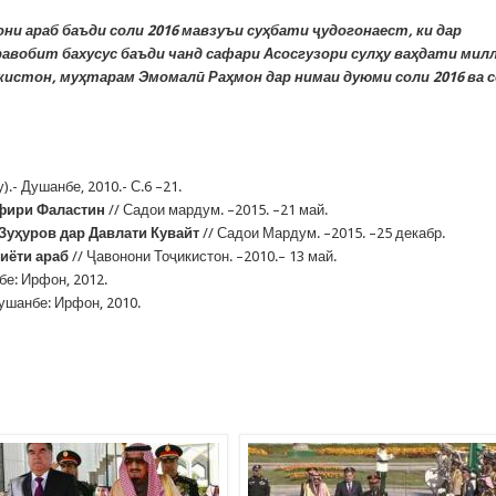
и араб баъди соли 2016 мавзуъи суҳбати ҷудогонаест, ки дар
равобит бахусус баъди чанд сафари Асосгузори сулҳу ваҳдати милл
истон, муҳтарам Эмомалӣ Раҳмон дар нимаи дуюми соли 2016 ва 
.- Душанбе, 2010.- С.6 –21.
фири Фаластин
// Садои мардум. –2015. –21 май.
Зуҳуров дар Давлати
Кувайт
// Садои Мардум. –2015. –25 декабр.
иёти араб
// Ҷавонони Тоҷикистон. –2010.– 13 май.
бе: Ирфон, 2012.
Душанбе: Ирфон, 2010.