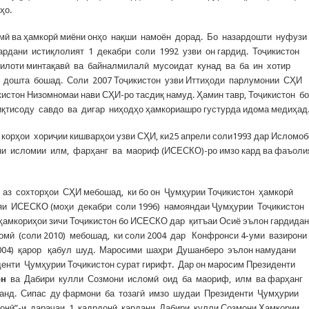
ҳо.
омӣ ва ҳамкорӣ миёни онҳо нақши намоён дорад. Бо назардошти нуфузи
рдани истиқлолият 1 декабри соли 1992 узви он гардид. Тоҷикистон
илоти минтақавӣ ва байналмилалӣ мусоидат кунад ва ба ин хотир
 дошта бошад. Соли 2007 Тоҷикистон узви Иттиҳоди парлумонии СҲИ
истон Низомномаи нави СҲИ-ро тасдиқ намуд. Ҳамин тавр, Тоҷикистон б
қтисоду савдо ва дигар ниҳодҳо ҳамкориашро густурда идома медиҳад
орҳои хориҷии кишварҳои узви СҲИ, ки25 апрели соли1993 дар Исломо
ни исломии илм, фарҳанг ва маориф (ИСЕСКО)-ро имзо кард ва фаъоли
аз сохторҳои СҲИ мебошад, ки бо он Ҷумҳурии Тоҷикистон ҳамкорӣ
яи ИСЕСКО (моҳи декабри соли 1996) намояндаи Ҷумҳурии Тоҷикистон
амкориҳои зичи Тоҷикистон бо ИСЕСКО дар қитъаи Осиё эълон гардида
мӣ (соли 2010) мебошад, ки соли 2004 дар Конфронси 4-уми вазирони
2004) қарор қабул шуд. Маросими шаҳри Душанберо эълон намудани
нти Ҷумҳурии Тоҷикистон сурат гирифт. Дар он маросим Президенти
он
ва Дабири кулли Созмони исломӣ оид ба маориф, илм ва фарҳанг
анд. Сипас ду фармони ба тозагӣ имзо шудаи Президенти Ҷумҳурии
онӣ”-и дараҷаи 1 қадрдонӣ кардани Дабири кулли Созмони Ҳамкории