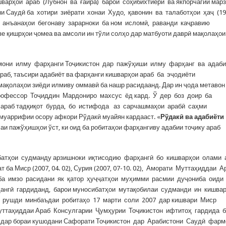
варҳои араб (Лубнон ва ғайра) барои соҳибихтиёрӣ ва якпорчагии мар
они Саудӣ ба хотири зиёрати хонаи Худо, қавонин ва талаботҳои ҳаҷ (19
 анъанаҳои бегонаву зарарноки ба ном исломӣ, раванди каҷравию
 қишрҳои ҷомеа ва амсоли ин тўли солҳо дар матбуоти даврӣ мақолаҳои
мони илму фарҳанги Тоҷикистон дар пажўҳиши илму фарҳанг ва адаб
араб, таъсири адабиёт ва фарҳанги кишварҳои араб ба эҷодиёти
қолаҳои зиёди илмиву оммавӣ ба нашр расидаанд. Дар ин ҷода метавон
рофессор Тоҷиддин Мардониро махсус ёд кард. Ў дер боз доир ба
араб тадқиқот бурда, бо истифода аз сарчашмаҳои арабӣ саҳми
 муаррифии осору афкори Рўдакӣ муайян кардааст. «
Рўдакӣ ва адабиёти
лаи пажўҳишҳои ўст, ки оид ба робитаҳои фарҳангиву адабии тоҷику араб
батҳои судманду арзишноки иқтисодию фарҳангӣ бо кишварҳои олами 
ба Миср (2007, 04. 02), Сурия (2007, 07-10. 02), Аморати Муттаҳиддаи 
иси ба имзо расидани як қатор ҳуҷҷатҳои муҳимми расмии дуҷониба оиди
ангӣ гардиданд, барои муносибатҳои мутақобилаи судманди ин кишва
а рушди минбаъдаи робитаҳо 17 марти соли 2007 дар кишвари Миср
ттаҳиддаи Араб Консулгарии Ҷумҳурии Тоҷикистон ифтитоҳ гардида 
л дар бораи кушодани Сафорати Тоҷикистон дар Арабистони Саудӣ фар