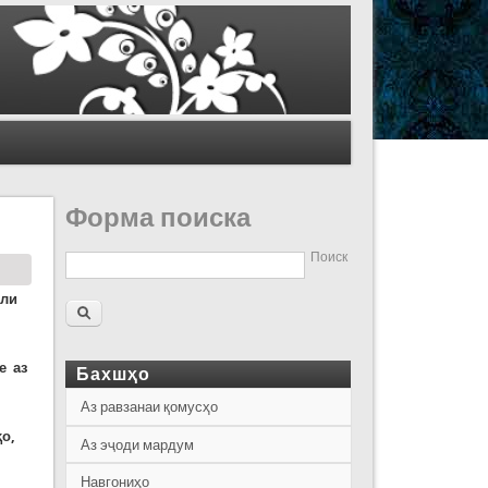
Форма поиска
Поиск
оли
е аз
Бахшҳо
Аз равзанаи қомусҳо
о,
Аз эҷоди мардум
Навгониҳо