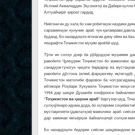
Исломӣ Акмалиддин Эҳсоноғлӯ ва Дабири кулли 
Алтуайҷирӣ қироат гардид.
Ниёгони ин ду халқ бо хам робитаҳои наздики ди
сарзаминҳои кунунии араб чун қаламрави давла
буданд. Бо назардошти ягонагии дину ойин ва б
пешрафти Тоҷикистон муҳим арзёбӣ шуд.
Тўли ин солҳо доир ба рўйдодҳои муҳимми дав
равобити Ҷумҳурии Тоҷикистон бо мамолики ар
санадҳои гуногун ҷиҳати барқарор ва мустаҳка
равобити дўстона (илмӣ, фарҳангиву иқтисодӣ)
Точикистон матолиби фаровон ба чоп расидаанд
ибтикори Роҳбари Хукумати Тоҷикистон моҳи с
1994 дар шаҳри Душанбе конфронси байналми
“
Тоҷикистон ва ҷаҳони араб
” баргузор шуд. Тоҷ
сулҳҷўёнаро идома дода, бо эҳтироми соҳибихти
мустақилияти (давлатҳои) мамолики араб сиёса
дар заминаи меъёрҳои байналхалқӣ солҳои минб
Бо назардошти бедории сиёсии шаҳрвандони ки