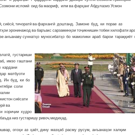
Созмони исломӣ оид ба маориф, илм ва фарҳанг Абдулазиз Усмон
нӣ, сиёсӣ, тичоратӣ ва фархангӣ доштанд. Замоне буд, ки порае аз
тҳои эронинажод ва баръакс сарзаминҳои тоҷикнишин тобеи хилофати ар
аъзе анъанаву суннатҳо муносибатҳо бо мамолики араб барои тараққиёт
латӣ, густариши
аб, имзо гаштани
м кардани
 дар матбуоти
. Ин буд, ки бо
ентябри соли
лалии
икистон сиёсати
ёрӣ ва
ти хориҷии худро
аъда низ густаришу ривоҷ медиҳад.
швар, огоҳи аз ҳаёт, дину мазҳаб расму русум, анъанаҳои халқии