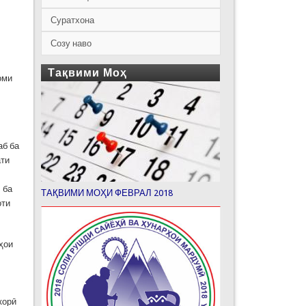
Суратхона
Созу наво
Тақвими Моҳ
оми
аб ба
ати
ӣ ба
ТАҚВИМИ МОҲИ ФЕВРАЛ 2018
оти
лҳои
корӣ