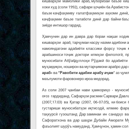
кишварҳои мамолики араб, муборизаи баъзе киш
хоки худ (соли 1992), сафари ҳоҷиён ба Арабист
баъзе каҷфаҳмиву ғалатфаҳмиҳои аҳкоми динӣ,
каҷфаҳмии баъзе талаботи динӣ дар байни баъзе
зиёде интишор гардид.
Ҳамчунин дар ин давра дар бораи нақши ходи
кишварҳои араб, тарҷумаи насру назми адибони 
намояндагони адабиёти классики форсу тоҷик ма
арабшиноси тоҷик доктори илмҳои филологӣ, п
муносибати Абўабдуллоҳи Рўдакӣ бо адабиёти 
муҳаққиқон, ноширон ва мутарҷимони арабро дар
араб
» ва
“Равобити адабии арабу аҷам
” аз ҷум
маълумоти фаровонеро ироа медорад.
Аз соли 2007 ҷанбаи нави ҳамкориҳо - муноси
оғоз гардиданд. Сафарҳои расмии Сарвари Давлат 
(2007,17.03) ва Қатар (2007, 06-07.05), ки бо
густариши муносибатҳои иқтисодӣ, илмию фарҳ
таҳкурсӣ гузоштанд Дар заминаи ин санадҳо в
Сафоратхона ва дар шаҳри Дубайи Аморати Му
фаъолият шурўъ намуданд. Ҳамҷунон, ҳамин со