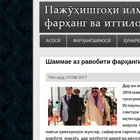
АСОСӢ
ФАРҲАНГШИНОСӢ
ҲУНАРК
Шаммае аз равобити фарҳанг
Чоп шуд: 07/08/2017
Дар ин 
2016 ма
гуногун
Истиқло
самтҳои
иқтисод
мақола 
навъи ҳамкориҳои муосир, сафарҳои сарони 
марбути мавзўъ дар матбуоти даврӣ ва амсоли