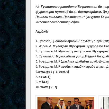
P.S.
Густариши равобити Тоҷикистон бо ҷаҳон
фурсатҳои муносиб ба он бармегардаем. Ин 
Пешвои миллат, Президенти Ҷумҳурии Тоҷик
2017 тавсеаи бештар ёфт.
Адабиёт
1. Гурезов, Ҷ.
Забони арабӣ
(Аллуғат-ул-арабияту)
2. Исоев, А.
Мулоқоти Шукурҷон Зуҳуров бо Са
3. Султонов, М.
Мулоқоту вохўриҳои Шукурҷон 
4. Суннатӣ, С.
Муносибати устод Рўдакӣ бо адаб
5. Тоҷиддин, М.
Рӯдакӣ ва адабиёти араб
.-Душан
6. Тоҷиддин, М.
Равобити адабии арабу аҷам
.- 
7.
www.google.com.tj
8.
news.tj
9.
mfa.tj
10.
www.gki.tj