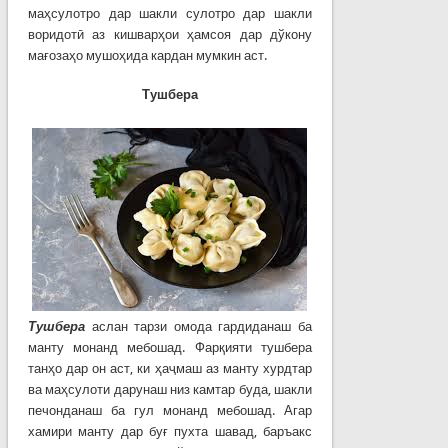
маҳсулотро дар шакли сулотро дар шакли
воридотӣ аз кишварҳои ҳамсоя дар дўкону
мағозаҳо мушоҳида кардан мумкин аст.
Тушбера
Тушбера
аслан тарзи омода гардиданаш ба
манту монанд мебошад. Фарқияти тушбера
танҳо дар он аст, ки ҳаҷмаш аз манту хурдтар
ва маҳсулоти дарунаш низ камтар буда, шакли
печонданаш ба гул монанд мебошад. Агар
хамири манту дар буғ пухта шавад, баръакс