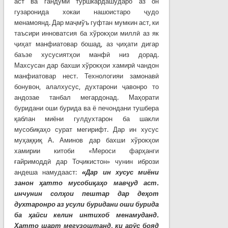
аст ва гандуми туршкардашударо аз он
гузаронида хокаи нашоистаро ҷудо
менамоянд. Дар маҷмўъ гуфтан мумкин аст, ки
таъсири инноватсия ба хўрокҳои миллӣ аз як
ҷиҳат манфиатовар бошад, аз ҷиҳати дигар
баъзе хусусиятҳои манфӣ низ дорад.
Махсусан дар бахши хўрокҳои хамирӣ чандон
манфиатовар нест. Технологияи замонавӣ
бонувон, алалхусус, духтарони ҷавонро то
андозае танбал мегардонад. Маҳорати
буридани оши бурида ва ё печондани тушбера
қаблан миёни гулдухтарон ба шакли
мусобиқаҳо сурат мегирифт. Дар ин хусус
муҳаққиқ А. Аминов дар бахши хўрокҳои
хамирии китоби «Мероси фарҳанги
ғайримоддӣ дар Тоҷикистон» чунин ибрози
андеша намудааст:
«Дар ин хусус миёни
занон ҳатто мусобиқаҳо мавҷуд аст.
инчунин солҳои пештар дар деҳот
духтаронро аз усули буридани оши бурида
ба ҳайси келин интихоб менамуданд.
Ҳатто шарт мегузоштанд, ки арўс бояд