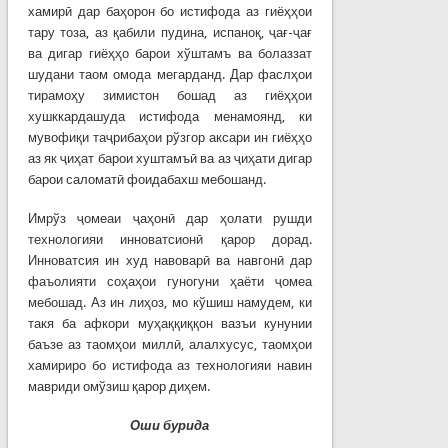
хамирӣ дар баҳорон бо истифода аз гиёҳҳои
тару тоза, аз қабили пудина, испаноқ, ҷағ-ҷағ
ва дигар гиёҳҳо барои хўштамъ ва болаззат
шудани таом омода мегарданд. Дар фаслҳои
тирамоҳу зимистон бошад аз гиёҳҳои
хушккардашуда истифода менамоянд, ки
мувофиқи таҷрибаҳои рўзгор аксари ин гиёҳҳо
аз як ҷиҳат барои хуштамъӣ ва аз ҷиҳати дигар
барои саломатӣ фоидабахш мебошанд.
Имрўз ҷомеаи ҷаҳонӣ дар ҳолати рушди
технологияи инноватсионӣ қарор дорад.
Инноватсия ин худ навоварӣ ва навгонӣ дар
фаъолияти соҳаҳои гуногуни ҳаёти ҷомеа
мебошад. Аз ин лиҳоз, мо кўшиш намудем, ки
такя ба афкори муҳаққиққон вазъи кунунии
баъзе аз таомҳои миллӣ, алалхусус, таомҳои
хамириро бо истифода аз технологияи навин
мавриди омўзиш қарор диҳем.
Оши бурида