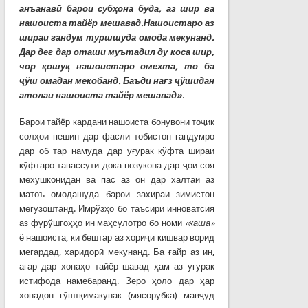
анъанавӣ барои субҳона буда, аз шир ва
нашоиста тайёр мешавад.Нашоистаро аз
шираи гандум туршшуда омода мекунанд.
Дар дег дар оташи муътадил ду коса шир,
чор қошуқ нашоистаро омехта, то ба
ҷўш омадан мекобанд. Баъди нағз ҷўшидан
атолаи нашоиста тайёр мешавад»
.
Барои тайёр кардани нашоиста бонувони тоҷик
солҳои пешин дар фасли тобистон гандумро
дар об тар намуда дар уғурак кўфта шираи
кўфтаро тавассути дока нозукона дар ҷои соя
мехушконидан ва пас аз он дар халтаи аз
матоъ омодашуда барои захираи зимистон
мегузоштанд. Имрўзҳо бо таъсири инноватсия
аз фурўшгоҳҳо ин маҳсулотро бо номи
«каша»
ё нашоиста, ки бештар аз хориҷи кишвар ворид
мегардад, харидорӣ мекунанд. Ба ғайр аз ин,
агар дар хонаҳо тайёр шавад ҳам аз уғурак
истифода намебаранд. Зеро ҳоло дар ҳар
хонадон гўштқимакунак (мясорубка) мавҷуд