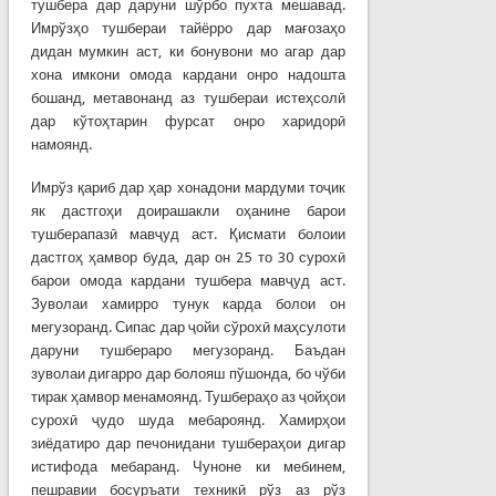
тушбера дар даруни шўрбо пухта мешавад.
Имрўзҳо тушбераи тайёрро дар мағозаҳо
дидан мумкин аст, ки бонувони мо агар дар
хона имкони омода кардани онро надошта
бошанд, метавонанд аз тушбераи истеҳсолӣ
дар кўтоҳтарин фурсат онро харидорӣ
намоянд.
Имрўз қариб дар ҳар хонадони мардуми тоҷик
як дастгоҳи доирашакли оҳанине барои
тушберапазӣ мавҷуд аст. Қисмати болоии
дастгоҳ ҳамвор буда, дар он 25 то 30 сурохӣ
барои омода кардани тушбера мавҷуд аст.
Зуволаи хамирро тунук карда болои он
мегузоранд. Сипас дар ҷойи сўрохӣ маҳсулоти
даруни тушбераро мегузоранд. Баъдан
зуволаи дигарро дар болояш пўшонда, бо чўби
тирак ҳамвор менамоянд. Тушбераҳо аз ҷойҳои
сурохӣ ҷудо шуда мебароянд. Хамирҳои
зиёдатиро дар печонидани тушбераҳои дигар
истифода мебаранд. Чуноне ки мебинем,
пешравии босуръати техникӣ рўз аз рўз