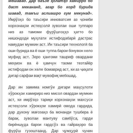
мешавад. Дар баъзе ҳолатҳо хамирро бо
даст мекананд, агар бо корд бурида
шавад, тамъи аслиашро гум мекунад
».
Имрўзҳо бо таъсири инноватсия аз ҷониби
корхонаҳои истеҳсолӣ зуволаи оши туппаро
низ аз тамоми фурўшгоҳҳо ҳатто бо
нишондоди муҳлати истифодабарӣ дастрас
намудан мумкин аст. Ин таъсири технологӣ ба
оши бурида ва ё оши туппа барои бонувон хело
муфид аст. Зеро ҳангоми ташриф овардани
меҳмон ва ё ҳамчун таоми тезтайёр
истифодаи он хеле бомаврид аст, ки аз ҷиҳати
дигар сарфаи вақт мувофиқ мебошад.
Дар ин замима номгўи дигари маҳсулоти
хўрокҳои хамириро низ мисол овардан мумкин
аст, ки имрўзҳо тариқи корхонаҳои махсуси
истеҳсоли хўрокҳои хамирӣ омода гардида,
дар дукону мағозаҳо ба монанди тушбера ё
барак, зуволаи мантуву самбўса, гарди
бирёншуда барои гардсўз ва гайраҳоро ба
фурўш гузоштаанд. Дар ҷумҳурӣ чунин