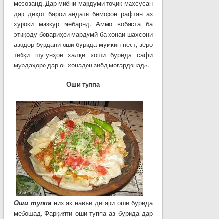
месозанд. Дар миёни мардуми тоҷик махсусан
дар деҳот барои аёдати беморон рафтан аз
хўроки мазкур мебарнд. Аммо вобаста ба
этиқоду бовариҳои мардумӣ ба хонаи шахсони
азодор бурдани оши бурида мумкин нест, зеро
тибқи шугунҳои халқӣ «оши бурида сафи
мурдаҳоро дар он хонадон зиёд мегардонад».
Оши туппа
Оши туппа
низ як навъи дигари оши бурида
мебошад. Фарқияти оши туппа аз бурида дар