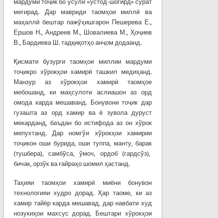
мардуми тоҷик бо усули «устод-шогирд» сурат
мегирад. Дар мавриди таомҳои миллӣ ва
маҳаллӣ бештар пажўҳишгарон Пешерева Е.,
Ершов Н., Андреев М., Шовалиева М., Ҳоҷиев
В., Бардиева Ш. тадқиқотҳо анҷом додаанд.
Қисмати бузурги таомҳои миллии мардуми
тоҷикро хўрокҳои хамирӣ ташкил медиҳанд.
Манзур аз хўрокҳои хамирӣ таомҳое
мебошанд, ки маҳсулоти аслиашон аз орд
омода карда мешаванд. Бонувони тоҷик дар
гузашта аз орд хамир ва ё зувола дуруст
мекарданд, баъдан бо истифода аз он хўрок
мепухтанд. Дар номгўи хўрокҳои хамирии
тоҷикон оши бурида, оши туппа, манту, барак
(тушбера), самбўса, ўмоч, ордоб (гардсўз),
бичак, орзўк ва ғайраҳо шомил ҳастанд.
Таҳияи таомҳои хамирӣ миёни бонувон
технологияи худро дорад. Ҳар таоме, ки аз
хамир тайёр карда мешавад, дар навбати худ
нозукиҳои махсус дорад. Бештари хўрокҳои