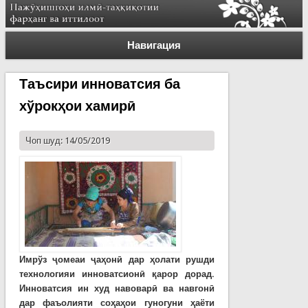
Навигация
Таъсири инноватсия ба
хўрокҳои хамирӣ
Чоп шуд: 14/05/2019
Имрўз ҷомеаи ҷаҳонӣ дар ҳолати рушди
технологияи инноватсионӣ қарор дорад.
Инноватсия ин худ навоварӣ ва навгонӣ
дар фаъолияти соҳаҳои гуногуни ҳаёти