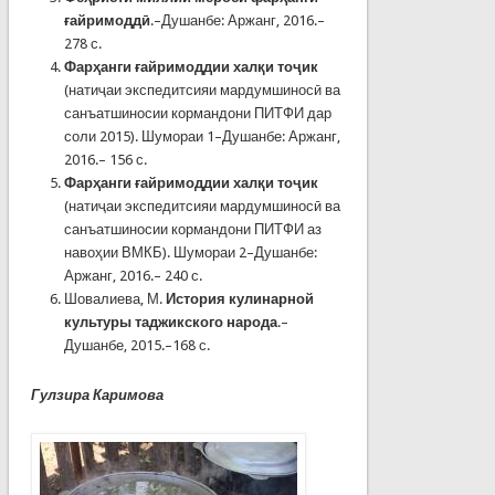
ғайримоддӣ
.–Душанбе: Аржанг, 2016.–
278 с.
Фарҳанги ғайримоддии халқи тоҷик
(натиҷаи экспедитсияи мардумшиносӣ ва
санъатшиносии кормандони ПИТФИ дар
соли 2015). Шумораи 1–Душанбе: Аржанг,
2016.– 156 с.
Фарҳанги ғайримоддии халқи тоҷик
(натиҷаи экспедитсияи мардумшиносӣ ва
санъатшиносии кормандони ПИТФИ аз
навоҳии ВМКБ). Шумораи 2–Душанбе:
Аржанг, 2016.– 240 с.
Шовалиева, М.
История кулинарной
культуры таджикского народа
.–
Душанбе, 2015.–168 с.
Гулзира Каримова