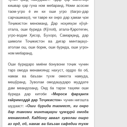
кишвар ҳар гуна ном мебаранд. Номи асосии
таом-угро ё ин ки оши угро (багро-дар
сарчашмаҳо), чи тавре ки онро дар ҳамаи ҷои
Тоҷикистон меноманд. Дар ноҳияҳои кўҳӣ-
отала, оши бурида (Кўлоб), атала-Қаротегин,
угро-водии Ҳисор, Бухоро, Самарқанд, дар
шимоли Тоҷикистон ва дигар минтақаҳо-
атолаи ош, оши борик, оши бурида, оши угро»
ном мебаранд.
Оши буридаро миёни бонувони тоҷик чунин
тарз омода менамоянд: нахуст, ордро бо об,
намак ва баъзан тухм омехта намуда,
мешўранд. Зуволаи омодашударо муддате
дам меандозанд. Оид ба тарзи таҳияи оши
бурида дар китоби «
Мероси фарҳанги
ғайримоддӣ дар Тоҷикистон
» чунин нигошта
шудааст: «
Оши бурида таомест, ки онро
дар тамоми минтақаҳои ҷумҳурӣ омода
менамоянд. Кадбону аввал зуволаи ошро
аз орд, об, намак ва баъзан сафедии тухм