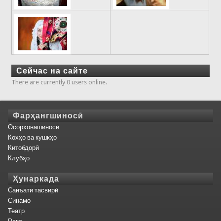
Сейчас на сайте
There are currently 0 users online.
Фарҳангшиносӣ
Осорхонашиносӣ
Кохҳо ва кушкҳо
Китобдорӣ
Клубҳо
Ҳунаркада
Санъати тасвирӣ
Синамо
Театр