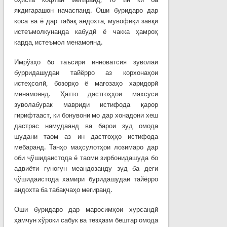
якдигарашон начаспанд. Оши буридаро дар
коса ва ё дар табақ андохта, мувофиқи завқи
истеъмолкунанда кабудӣ ё чакка ҳамроҳ
карда, истеъмол менамоянд.
Имрўзҳо бо таъсири инноватсия зуволаи
бурридашудаи тайёрро аз корхонаҳои
истеҳсолӣ, бозорҳо ё мағозаҳо харидорӣ
менамоянд. Ҳатто дастгоҳҳои махсуси
зуволабурак мавриди истифода қарор
гирифтааст, ки бонувони мо дар хонадони хеш
дастрас намудаанд ва барои зуд омода
шудани таом аз ин дастгоҳҳо истифода
мебаранд. Танҳо маҳсулотҳои лозимаро дар
оби ҷўшидаистода ё таоми зирбонидашуда бо
адвиёти гуногун меандозанду зуд ба деги
ҷўшидаистода хамири буридашудаи тайёрро
андохта ба табақчаҳо мегиранд.
Оши буридаро дар маросимҳои хурсандӣ
ҳамчун хўроки сабук ва тезҳазм бештар омода