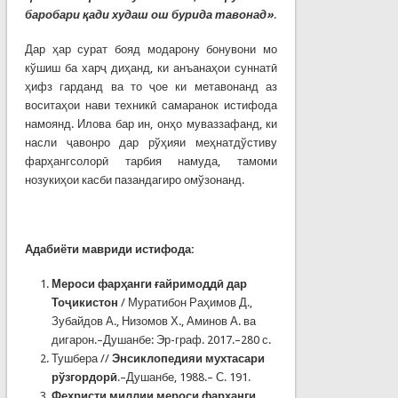
баробари қади худаш ош бурида тавонад»
.
Дар ҳар сурат бояд модарону бонувони мо
кўшиш ба харҷ диҳанд, ки анъанаҳои суннатӣ
ҳифз гарданд ва то ҷое ки метавонанд аз
воситаҳои нави техникӣ самаранок истифода
намоянд. Илова бар ин, онҳо муваззафанд, ки
насли ҷавонро дар рўҳияи меҳнатдўстиву
фарҳангсолорӣ тарбия намуда, тамоми
нозукиҳои касби пазандагиро омўзонанд.
Адабиёт
и мавриди истифода
:
Мероси фарҳанги
ғ
айримоддӣ дар
Тоҷикистон
/ Муратибон Раҳимов Д.,
Зубайдов А., Низомов Х., Аминов А. ва
дигарон.–Душанбе: Эр-граф. 2017.–280 с.
Тушбера //
Энсиклопедияи мухтасари
рўзгордорӣ
.–Душанбе, 1988.– С. 191.
Феҳристи миллии мероси фарҳанги