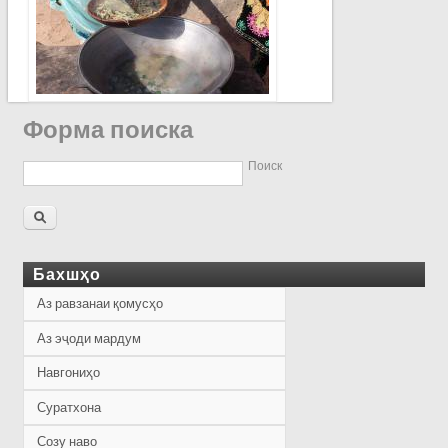
Форма поиска
Поиск
Бахшҳо
Аз равзанаи қомусҳо
Аз эҷоди мардум
Навгониҳо
Суратхона
Созу наво