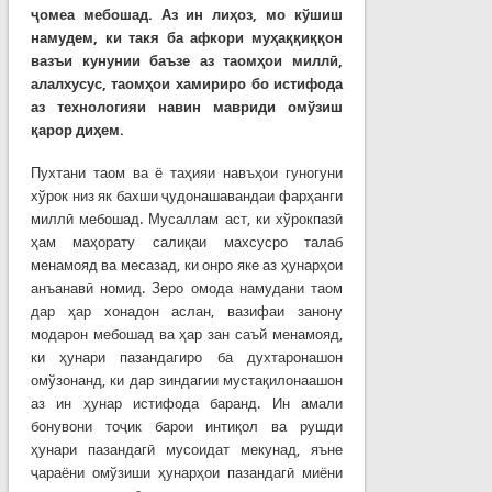
ҷомеа мебошад. Аз ин лиҳоз, мо кўшиш
намудем, ки такя ба афкори муҳаққиққон
вазъи кунунии баъзе аз таомҳои миллӣ,
алалхусус, таомҳои хамириро бо истифода
аз технологияи навин мавриди омўзиш
қарор диҳем.
Пухтани таом ва ё таҳияи навъҳои гуногуни
хўрок низ як бахши ҷудонашавандаи фарҳанги
миллӣ мебошад. Мусаллам аст, ки хўрокпазӣ
ҳам маҳорату салиқаи махсусро талаб
менамояд ва месазад, ки онро яке аз ҳунарҳои
анъанавӣ номид. Зеро омода намудани таом
дар ҳар хонадон аслан, вазифаи занону
модарон мебошад ва ҳар зан саъй менамояд,
ки ҳунари пазандагиро ба духтаронашон
омўзонанд, ки дар зиндагии мустақилонаашон
аз ин ҳунар истифода баранд. Ин амали
бонувони тоҷик барои интиқол ва рушди
ҳунари пазандагӣ мусоидат мекунад, яъне
ҷараёни омўзиши ҳунарҳои пазандагӣ миёни