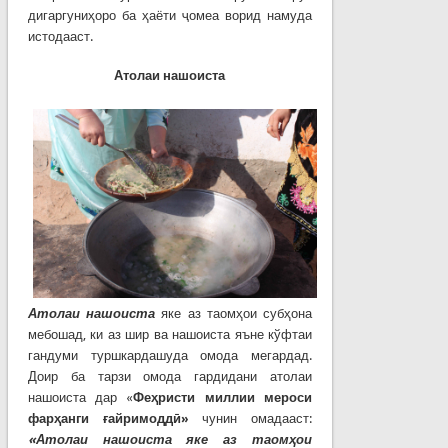
дигаргуниҳоро ба ҳаёти ҷомеа ворид намуда
истодааст.
Атолаи нашоиста
Атолаи нашоиста
яке аз таомҳои субҳона
мебошад, ки аз шир ва нашоиста яъне кўфтаи
гандуми туршкардашуда омода мегардад.
Доир ба тарзи омода гардидани атолаи
нашоиста дар «
Феҳристи миллии мероси
фарҳанги ғайримоддӣ»
чунин омадааст:
«Атолаи нашоиста яке аз таомҳои