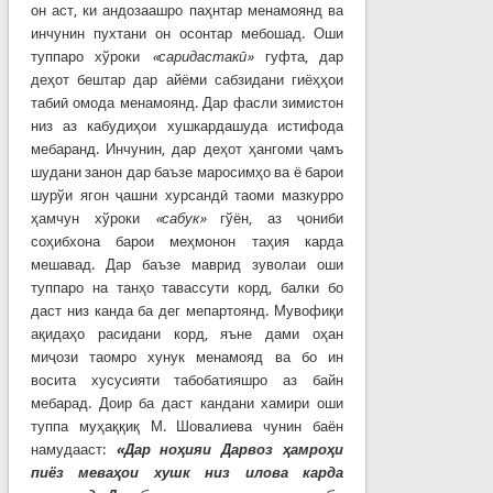
он аст, ки андозаашро паҳнтар менамоянд ва
инчунин пухтани он осонтар мебошад. Оши
туппаро хўроки
«саридастакӣ»
гуфта, дар
деҳот бештар дар айёми сабзидани гиёҳҳои
табиӣ омода менамоянд. Дар фасли зимистон
низ аз кабудиҳои хушкардашуда истифода
мебаранд. Инчунин, дар деҳот ҳангоми ҷамъ
шудани занон дар баъзе маросимҳо ва ё барои
шурўи ягон ҷашни хурсандӣ таоми мазкурро
ҳамчун хўроки
«сабук»
гўён, аз ҷониби
соҳибхона барои меҳмонон таҳия карда
мешавад. Дар баъзе маврид зуволаи оши
туппаро на танҳо тавассути корд, балки бо
даст низ канда ба дег мепартоянд. Мувофиқи
ақидаҳо расидани корд, яъне дами оҳан
миҷози таомро хунук менамояд ва бо ин
восита хусусияти табобатияшро аз байн
мебарад. Доир ба даст кандани хамири оши
туппа муҳаққиқ М. Шовалиева чунин баён
намудааст:
«Дар ноҳияи Дарвоз ҳамроҳи
пиёз меваҳои хушк низ илова карда