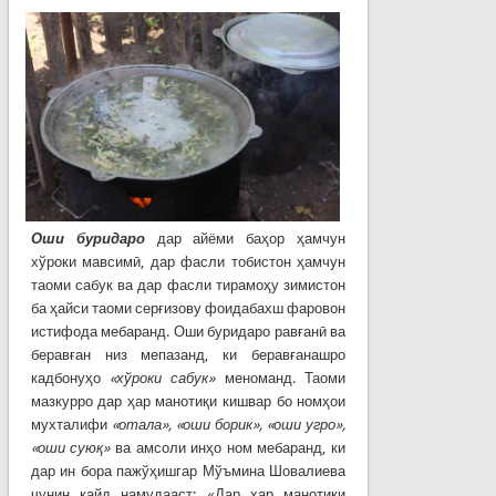
Оши буридаро
дар айёми баҳор ҳамчун
хўроки мавсимӣ, дар фасли тобистон ҳамчун
таоми сабук ва дар фасли тирамоҳу зимистон
ба ҳайси таоми серғизову фоидабахш фаровон
истифода мебаранд. Оши буридаро равғанӣ ва
беравған низ мепазанд, ки беравғанашро
кадбонуҳо
«хўроки сабук»
меноманд. Таоми
мазкурро дар ҳар манотиқи кишвар бо номҳои
мухталифи
«отала», «оши борик», «оши угро»,
«оши суюқ»
ва амсоли инҳо ном мебаранд, ки
дар ин бора пажўҳишгар Мўъмина Шовалиева
чунин қайд намудааст: «Дар ҳар манотиқи