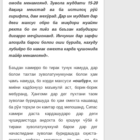
омода менамоянд. Зувола муддати 15-20
дақиқа меистад ва ба истилоҳ рўй
гирифта, дам мехўрад. Дар ин муддат дар
деги махсус обро ба миқдори муайян
рехта бо он пиёз ва баъзан кабудиҳои
дигарро меҷўшонанд. Инчунин дар зарфи
алоҳида барои болои оши бурида, нахуду
лубиёро бо намак омехта карда ҷушонида
тайёр менамоянд
».
Баъдан хамирро бо тирак тунук намуда, дар
болои тахтаи зуволатунуккунак болои ҳам
ҷамъ намуда, бо корди махсуси
«ошбур»
, ки
миёни кадбонуҳо маъмулӣ аст, борик-борик
мебуранд. Ҳангоми дар дег пухтани таом
зуволаи буридашуда бо ҳам омехта нашавад
ба рўи торҳои он камтар орд мепошанд. Сипас
хамири даста кардашударо дар деги
ҷушидаистода андохта бо қошуқи чўбӣ ё
тираки зуволатунуккунӣ барои дар дег
начаспидани зуволаи буридашуда оҳиста-
оҳиста кофтан мегиранд, то ин ки ба