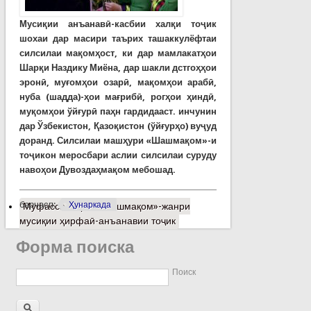
Мусиқии анъанавӣ-касбии халқи тоҷик
шохаи дар масири таърих ташаккулёфтаи
силсилаи мақомҳост, ки дар мамлакатҳои
Шарқи Наздику Миёна, дар шакли дстгоҳҳои
эронӣ, муғомҳои озарӣ, мақомҳои арабӣ,
нуба (шадда)-ҳои мағрибӣ, рогҳои ҳиндӣ,
муқомҳои ўйғурӣ паҳн гардидааст. инчунин
дар Ўзбекистон, Қазоқистон (ўйғурҳо) вуҷуд
доранд. Силсилаи машҳури «Шашмақом»-и
тоҷикон меросбари аслии силсилаи суруду
навоҳои Дувоздаҳмақом мебошад.
барчасп:
Ҳунаркада
Муфассалтар
о «Шашмақом»-жанри
мусиқии ҳирфаӣ-анъанавии тоҷик
Форма поиска
Поиск