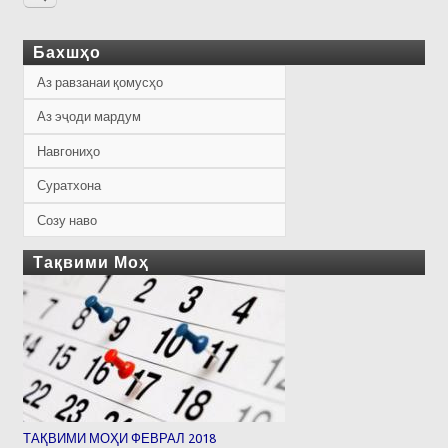
Бахшҳо
Аз равзанаи қомусҳо
Аз эҷоди мардум
Навгониҳо
Суратхона
Созу наво
Тақвими Моҳ
ТАҚВИМИ МОҲИ ФЕВРАЛ 2018