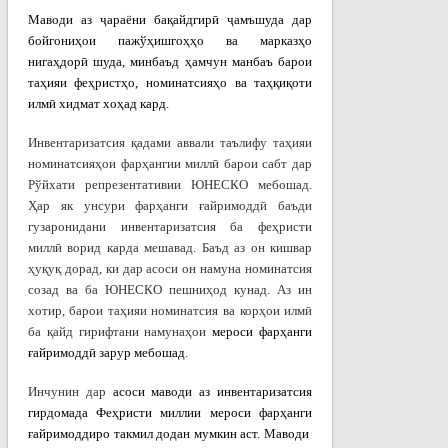
Маводи аз ҷараёни бақайдгирӣ ҷамъшуда дар
бойгониҳои пажўҳишгоҳҳо ва марказҳо
нигаҳдорӣ шуда, минбаъд ҳамчун манбаъ барои
та
ҳ
ияи
феҳристҳо, номинатсия
ҳ
о
ва
та
ҳқ
и
қ
оти
илм
ӣ хидмат хоҳад кард.
Инвентаризатсия қадами аввали таълифу таҳияи
номинатсияҳои фарҳангии миллӣ барои сабт дар
Рўйхати репрезентативии ЮНЕСКО мебошад.
Ҳар як унсури фарҳанги ғайримоддӣ баъди
гузаронидани инвентаризатсия ба феҳристи
миллӣ ворид карда мешавад. Баъд аз он кишвар
ҳуқуқ дорад, ки дар асоси он намуна номинатсия
созад ва ба ЮНЕСКО пешниҳод кунад. Аз ин
хотир, барои таҳияи номинатсия ва корҳои илмӣ
ба қайд гирифтани намунаҳои
мероси фарҳанги
ғайримоддӣ зарур мебошад
.
Инчунин дар
асоси маводи аз инвентаризатсия
гирдомада Фе
ҳ
рист
и милл
ии
мероси фарҳанги
ғайримоддиро
такмил додан мумкин аст. Маводи