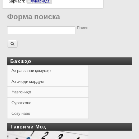
барчасп:
Ҳунаркада
Форма поиска
Поиск
Бахшҳо
Аз равзанаи қомусҳо
Аз эҷоди мардум
Навгониҳо
Суратхона
Созу наво
Тақвими Моҳ