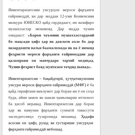
Инвентаризатсияи унсурҳои мероси фарҳанги
ғайримоддӣ, ки дар моддаи 12-уми Конвенсияи
мазкури ЮНЕСКО қайд гардидааст, ин вазифаро
мушаххастар менамояд. Дар модда чунин
омадааст:
«Барои таъмини мушаххасгардонӣ
бо мақсади ҳифз ҳар як давлати аъзо бо дар
назардошти вазъи баамаломада як ва ё якчанд
феҳристи мероси фарҳанги ғайримоддии дар
қаламрави он мавҷударо тартиб медиҳад.
Чунин феҳрист бояд мунтазам таҷдид шавад».
Инвентаризатсия – ба
қ
айдгир
ӣ
,
ҳ
у
ҷҷ
атикунонии
унсури
мероси фарҳанги ғайримоддӣ (МФҒ) ё
ба
қайд гирифтани маълумот дар бораи ин ё он соҳа
буда, айни замон як шакли ҷамъоварии иттилоот
ба ҳисоб меравад. Инвентаризатсия дар бораи
ҳар як намунаи фарҳанги суннатӣ тавассути
экспедитсияҳо гузаронида мешавад.
Ҳ
адафи
асосии он
ҳ
ифз
,
рушд
ва
густариши унсур
ҳ
ои
фар
ҳ
анги
ғ
айримодд
ӣ
мебошад.