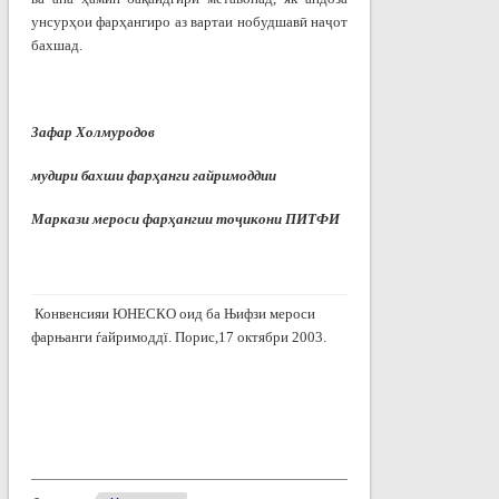
унсурҳои фарҳангиро аз вартаи нобудшавӣ наҷот
бахшад.
Зафар Холмуродов
мудири бахши фарҳанги ғайримоддии
Маркази мероси фарҳангии тоҷикони ПИТФИ
Конвенсияи ЮНЕСКО оид ба Њифзи мероси
фарњанги ѓайримоддї. Порис,17 октябри 2003.