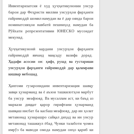
Инвентаризатсия ё худ ҳуҷҷатикунонии унсур
барои дар Феҳристи миллии унсурҳои фарҳанги
ғайримоддӣ шомил намудан ва ё дар оянда барои
номинатсияҳои навбатӣ пешниҳод намудан ба
Рўйхати репрезентативии ЮНЕСКО мусоидат
мекунад.
Ҳуҷҷатикунонӣ кардани унсурҳои фарҳанги
ғайримоддӣ якчанд мақсаду вазифа дорад.
Ҳ
адафи
асос
ии он:
ҳ
ифз
,
рушд
ва
густариши
унсур
ҳ
ои
фар
ҳ
анги
ғ
айримодд
ӣ
дар қаламрави
кишвар мебошад.
Ҳангоми гузаронидани инвентаризация шавқу
завқи ҳунарманд ва ё аъзои ташкилотҳои марбут
ба унсур меафзояд. Ва мусаллам аст, ки баъд аз
маркази диққат қарор гирифтани ҳунарманд
шавқаш нисбат ба касбаш меафзояд, дар ин ҳолат
метавонад ҳунарашро сайқал диҳад ва ин унсур
метавонад ташаккул ёбад.
Чунки талаботи ҷомеа
имрўз ба маводи омода намудаи онҳо қариб ки