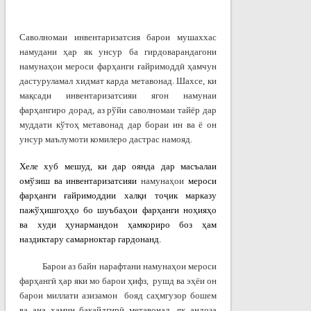
Саволномаи инвентаризатсия барои мушаххас
намудани ҳар як унсур ба гирдоварандагони
намунаҳои мероси фарҳанги ғайримоддӣ ҳамчун
дастуруламал хидмат карда метавонад. Шахсе, ки
мақсади инвентаризатсияи ягон намунаи
фарҳангиро дорад, аз рўйи саволномаи тайёр дар
муддати кўтоҳ метавонад дар бораи ин ва ё он
унсур маълумоти комилеро дастрас намояд.
Хеле хуб мешуд, ки дар оянда дар масъалаи
омўзиш ва инвентаризатсияи
намунаҳои
мероси
фарҳанги ғайримоддии халқи тоҷик марказу
пажўҳишгоҳҳо бо шуъбаҳои фарҳанги ноҳияҳо
ва худи ҳунармандон ҳамкориро боз ҳам
наздиктару самарноктар гардонанд.
Барои аз байн нарафтани намунаҳои мероси
фарҳангӣ ҳар яки мо барои ҳифз, рушд ва эҳёи он
барои миллати азизамон бояд саҳмгузор бошем
ва ана ҳамин бақайдгирӣ метавонад, як андоза