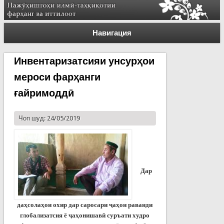
Навигация
Инвентаризатсияи унсурҳои
мероси фарҳанги
ғайримоддӣ
Чоп шуд: 24/05/2019
Дар
даҳсолаҳои охир дар саросари ҷаҳон раванди
глобализатсия ё ҷаҳонишавӣ суръати худро