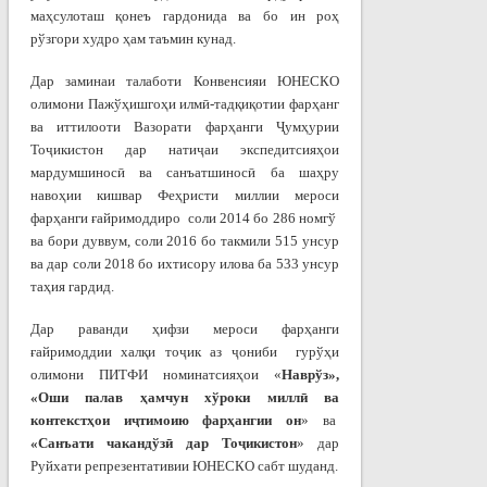
маҳсулоташ қонеъ гардонида ва бо ин роҳ
рўзгори худро ҳам таъмин кунад.
Дар заминаи талаботи Конвенсияи ЮНЕСКО
олимони Пажўҳишгоҳи илмӣ-тадқиқотии фарҳанг
ва иттилооти Вазорати фарҳанги Ҷумҳурии
Тоҷикистон дар натиҷаи экспедитсияҳои
мардумшиносӣ ва санъатшиносӣ ба шаҳру
навоҳии кишвар Феҳристи миллии мероси
фарҳанги ғайримоддиро соли 2014 бо 286 номгў
ва бори дуввум, соли 2016 бо такмили 515 унсур
ва
дар соли 2018 бо ихтисору илова ба 533 унсур
таҳия гардид.
Дар раванди ҳифзи мероси фарҳанги
ғайримоддии халқи тоҷик аз ҷониби гурўҳи
олимони ПИТФИ номинатсияҳои «
Наврўз»,
«Оши палав ҳамчун хўроки миллӣ ва
контекстҳои иҷтимоию фарҳангии он
» ва
«Санъати чакандўзӣ дар Тоҷикистон
» дар
Руйхати репрезентативии ЮНЕСКО сабт шуданд.