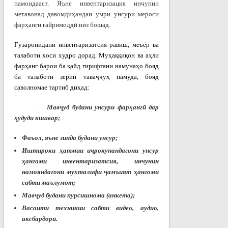
намондааст. Яъне инвентаризация инчунин
метавонад давомдиҳандаи умри унсури
мероси
фарҳанги ғайримоддӣ
низ бошад.
Гузаронидани инвентаризатсия равиш, меъёр ва
талаботи хоси худро дорад. Муҳаққиқон ва аҳли
фарҳанг барои ба қайд гирифтани намунаҳо бояд
ба талаботи зерин таваҷҷуҳ намуда, бояд
саволномае тартиб диҳад:
·
Мав
ҷ
уд будани унсури фар
ҳ
анг
ӣ
дар
ҳ
удуди кишвар;
Фаъол, яъне зинда будани унсур;
Иштироки ҳатмии и
ҷ
рокунандагони унсур
ҳангоми инвентаризатсия, инчунин
намояндагони мухталифи
ҷ
амъият
ҳ
ангоми
сабти маълумот;
Мав
ҷ
уд будани пурсишнома (анкета);
Васоити техникии сабти видео, аудио,
аксбардор
ӣ
.