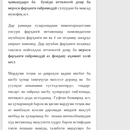
ҷамъшударо ба бунёди иттилоотӣ доир ба
мероси фарҳанги ғайримоддӣ
супурдан ба мақсад
мувофиқ аст.
Дар раванди гузаронидани инвентаризатсияи
унсури фарҳангӣ метавонанд намояндагони
шуъбаҳои фарҳанги ин ва ё он ноҳияву шаҳрҳо
ширкат намоянд. Дар шуъбаи фарҳанги ноҳияҳо
таъсиси пойгоҳҳои иттилоотӣ доир ба
мероси
фарҳанги ғайримоддӣ аз фоидаву аҳамият холӣ
нест.
Мардуми тоҷик аз давраҳои қадим нисбат ба
касбу ҳунар таваҷҷуҳи махсусе доранд ва бо
усулҳои анъанавии «устод-шогирд», «падар-
писар» ва ғайраҳо касбу ҳунарҳоро омўзонида,
интиқлол дода истодаанд. Гуфтан бомаврид аст,
ки ҳунармандӣ
барои як қисми мардуми тоҷик яке
аз манбаҳои асосии даромади зиндагӣ маҳсуб
меёбад ва ҳунарманд бо пешаи интихобнамудаи
худ метавонад маҳсулоти худро барои истифодаи
умум пешкаш намуда, талаботи мардумро бо