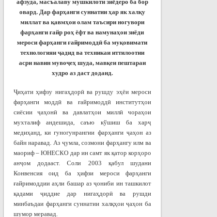
афзуда, масъалаву мушкилоти зиёдеро ба бор
овард. Дар фарҳанги суннатии ҳар як халқу
миллат ва қавмҳои олам таъсири ногувори
фарҳанги ғайр роҳ ёфт ва намунаҳои зиёди
мероси фарҳанги ғайримоддӣ ба муқовимати
технологияи ҷадид ва техникаи иттилоотии
асри навин мувоҷеҳ шуда, мавқеи пештараи
худро аз даст доданд.
Ҷиҳати ҳифзу нигаҳдорӣ ва рушду эҳёи мероси
фарҳанги моддӣ ва ғайримоддӣ институтҳои
сиёсии ҷаҳонӣ ва давлатҳои миллӣ чораҳои
мухталиф андешида, саъю кўшиш ба харҷ
медиҳанд, ки гуногунрангии фарҳанги ҷаҳон аз
байн наравад. Аз ҷумла, созмони фарҳангу илм ва
маориф – ЮНЕСКО дар ин самт як қатор корҳоро
анҷом додааст. Соли 2003 қабул шудани
Конвенсия оид ба ҳифзи мероси фарҳанги
ғайримоддии аҳли башар аз ҷониби ин ташкилот
қадами ҷиддие дар нигаҳдорӣ ва рушди
минбаъдаи фарҳанги суннатии халқҳои ҷаҳон ба
шумор меравад.