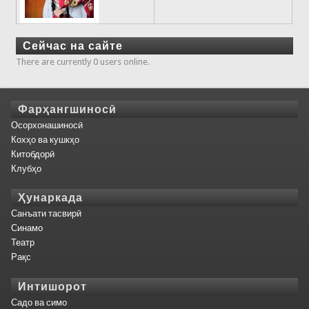
Сейчас на сайте
There are currently 0 users online.
Фарҳангшиносӣ
Осорхонашиносӣ
Кохҳо ва кушкҳо
Китобдорӣ
Клубҳо
Ҳунаркада
Санъати тасвирӣ
Синамо
Театр
Рақс
Интишорот
Садо ва симо