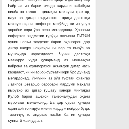
Ғайр аз ин барои омода кардани асбобҳои
нисбатан калон – қисмҳои махсуси трактор,
плук ва дигар таҷҳизотҳо тариқи дастгоҳи
махсус оҳани тасфонро мекўбад, ки ин усул
ҷараёни кори ўро осон мегардонад. Ҳангоми
сафарҳои хидматии гурўҳи олимони ПИТФИ
чунин навъи таҷҳизот барои оҳангарон дар
дигар шаҳру ноҳияҳои кишвар то имрўз ба
мушоҳида нарасидааст. Чунки дастгоҳи
мазкурро худи ҳунарманд аз мошинҳои
вайрона ва оҳанпораҳои асбобҳои дигар насб
кардааст, ки ин асбоб суръати кори ўро дучанд
мегардонад. Инчунин аз рўи гуфтаи оҳангар
Латипов Зеваршо баробари мардуми маҳалӣ
имрўзҳо аз дигар гўшаву канори минтақаи
Кулоб барои ашёҳои тайёрнамудаи оҳанӣ
муроҷиат менамоянд. Ба ҳар сурат ҳунари
оҳангарӣ то имрўз миёни мардум пойдор буда,
таваҷҷуҳ то андозае нисбат ба ин ҳунари
суннатӣ мавҷуд аст.