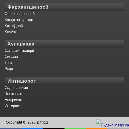
Фарҳангшиносӣ
Осорхонашиносӣ
Кохҳо ва кушкҳо
Китобдорӣ
Клубҳо
Ҳунаркада
Санъати тасвирӣ
Синамо
Театр
Рақс
Интишорот
Садо ва симо
Чопхонаҳо
Нашрияҳо
Интернет
Copyright © 2026, pitfit.tj