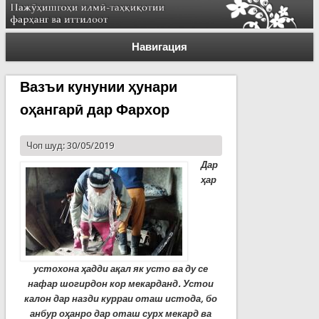
Навигация
Вазъи кунунии ҳунари
оҳангарӣ дар Фархор
Чоп шуд: 30/05/2019
Дар
ҳар
устохона ҳадди ақал як усто ва ду се
нафар шогирдон кор мекарданд. Устои
калон дар назди курраи оташ истода, бо
анбур оҳанро дар оташ сурх мекард ва