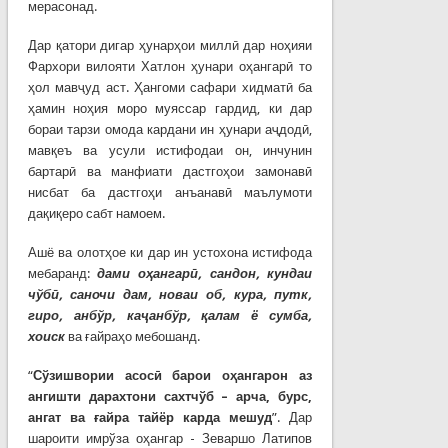
мерасонад.
Дар қатори дигар ҳунарҳои миллӣ дар ноҳияи
Фархори вилояти Хатлон ҳунари оҳангарӣ то
ҳол мавҷуд аст. Ҳангоми сафари хидматӣ ба
ҳамин ноҳия моро муяссар гардид, ки дар
бораи тарзи омода кардани ин ҳунари аҷдодӣ,
мавқеъ ва усули истифодаи он, инчунин
бартарӣ ва манфиати дастгоҳои замонавӣ
нисбат ба дастгоҳи анъанавӣ маълумоти
дақиқеро сабт намоем.
Ашё ва олотҳое ки дар ин устохона истифода
мебаранд:
дами оҳангарӣ, сандон, кундаи
чўбӣ, саночи дам, новаи об, кура, путк,
гиро, анбўр, каҷанбўр, қалам ё сумба,
хоиск
ва ғайраҳо мебошанд.
“
Сўзишвории асосӣ барои оҳангарон аз
ангишти дарахтони сахтчўб – арча, бурс,
ангат ва ғайра тайёр карда мешуд
”. Дар
шароити имрўза оҳангар - Зеваршо Латипов