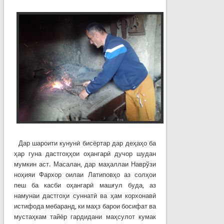
Дар шароити кунунӣ бисёртар дар деҳаҳо ба
ҳар гуна дастгоҳҳои оҳангарӣ дучор шудан
мумкин аст. Масалан, дар маҳаллаи Наврўзи
ноҳияи Фархор оилаи Латиповҳо аз солҳои
пеш ба касби оҳангарӣ машғул буда, аз
намунаи дастгоҳи суннатӣ ва ҳам корхонавӣ
истифода мебаранд, ки маҳз барои босифат ва
мустаҳкам тайёр гардидани маҳсулот кумак