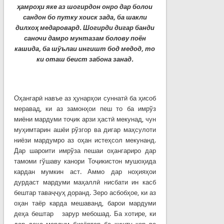
ҳамроҳи яке аз шогирдон онро дар болои
сандон бо путку хоиск зада, ба шакли
дилхоҳ медаровард. Шогирди дигар банди
саночи дамро мунтазам болову поён
кашида, ба шўълаи ингишт бод медод, то
ки оташ беист забона занад.
Оҳангарӣ навъе аз ҳунарҳои суннатӣ ба ҳисоб
меравад, ки аз замонҳои пеш то ба имрўз
миёни мардуми тоҷик арзи ҳастӣ мекунад, чун
муҳимтарин ашёи рўзгор ва дигар маҳсулоти
ниёзи мардумро аз оҳан истеҳсол мекунанд.
Дар шароити имрўза пешаи оҳангариро дар
тамоми гўшаву канори Тоҷикистон мушоҳида
кардан мумкин аст. Аммо дар ноҳияҳои
дурдаст мардуми маҳаллӣ нисбати ин касб
бештар таваҷҷуҳ доранд. Зеро асбобҳое, ки аз
оҳан таёр карда мешаванд, барои мардуми
деҳа бештар зарур мебошад. Ба хотире, ки