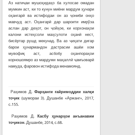
Аз натиҷаи мушоҳидаҳо ба хулосае омадан
мумкин аст, ки то кунун миёни мардум ҳунари
оҳангарӣ ва истифодаи он аз ҷониби онҳо
мавҷуд аст. Оҳангарӣ дар шароити имрўза
аслан дар деҳот, он ҷойҳое, ки корхонаҳои
калони истеҳсоли маҳсулоти оҳанӣ нест,
бисёртар рушд мекунад. Ва аз ҷиҳати дигар
барои ҳунармандон дастрасии ашёи хом
мувофиқ аст, асбобу оҳанпораҳои
корношоямро аз мардуми маҳаллӣ ҷамъоварӣ
намуда, фаровон истифода менамоянд.
Раҳимов Д.
Фар
ҳ
анги
ғ
айримоддии хал
қ
и
то
ҷ
ик
(шумораи 3). Душанбе «Аржанг», 2017,
с.155.
Раҳимов Д.
К
асбу
ҳ
унар
ҳ
ои анъанавии
то
ҷ
икон
. Душанбе, 2014, с.68.