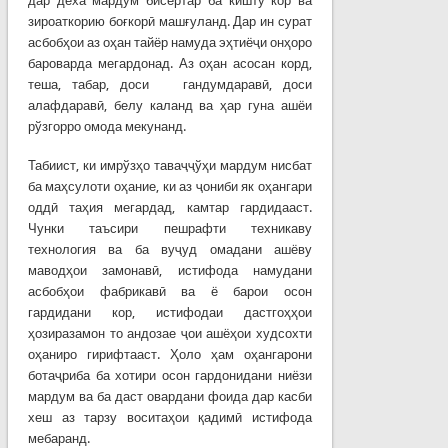
дар деха мардум бисёртар ба кишту кор ва
зироаткорию боғкорӣ машғуланд. Дар ин сурат
асбобҳои аз оҳан тайёр намуда эҳтиёҷи онҳоро
бароварда мегардонад. Аз оҳан асосан корд,
теша, табар, доси гандумдаравӣ, доси
алафдаравӣ, белу каланд ва ҳар гуна ашёи
рўзгорро омода мекунанд.
Табиист, ки имрўзҳо таваҷҷўҳи мардум нисбат
ба маҳсулоти оҳание, ки аз ҷониби як оҳангари
оддӣ таҳия мегардад, камтар гардидааст.
Чунки таъсири пешрафти техникаву
технология ва ба вуҷуд омадани ашёву
маводҳои замонавӣ, истифода намудани
асбобҳои фабрикавӣ ва ё барои осон
гардидани кор, истифодаи дастгоҳҳои
ҳозиразамон то андозае ҷои ашёҳои худсохти
оҳаниро гирифтааст. Ҳоло ҳам оҳангарони
ботаҷриба ба хотири осон гардонидани ниёзи
мардум ва ба даст овардани фоида дар касби
хеш аз тарзу воситаҳои қадимӣ истифода
мебаранд.