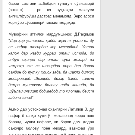
барои сохтани асбобҳои гуногун сўзишворӣ
(ангишт) – ро аз нуқтаҳои махсуси
ангиштфурўшӣ дастрас менамояд. Зеро асоси
кори ўро сўзишворӣ ташкил медиҳад.
Мувофиқи иттилои мардумшинос Д.Раҳимов
“
Дар ҳар устохона ҳадди ақал як усто ва ду
се нафар шогирдон кор мекарданд. Устои
калон дар назди курраи оташ истода, бо
анбур оҳанро дар оташ сурх мекард ва
ҳамроҳи яке аз шогирдон онро дар болои
сандон бо путку хоиск зада, ба шакли дилхоҳ
медаровард. Шогирди дигар банди саночи
дамро мунтазам болову поён кашида, ба
шўълаи ингишт бод медод, то ки оташ беист
забона занад
”.
Аммо дар устохонаи оҳангарии Латипов З. ду
нафар ё танҳо худи ў метавонад корро пеш
баранд, чунки нафаре, ки барои дам додан
саночро болову поён мекард, вазифаи ўро
таҷҳизоти махсуси шамолдиҳӣ иҷро мекунад.