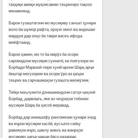
таҳқиқи амиқи муқоисавию таърихиро тақозо
менамоянд.
Барои гузаштагони мо мусиқиву санъат ҳунари
воло ба шумор рафта, орзую омол ва андешаи
мардум дар онҳо ба таври васеъ ифода
меёфтаанд.
Барои ҳамин, мо то ба имрӯз ба осори
саромадони мусиқии суннатӣ, ки поягузори он
Борбади Марвазӣ-пири хунёгарони Шарқ арҷи
бештар мегузорем ва осори ӯро аз қаъри
таърих ва сарчашмаҳои гузашта меомӯзем.
Тибқи маълумоти донишмандони сатҳи ҷаҳонӣ
Борбад, дарвоқеъ, яке аз чеҳраҳои тобноки
мусиқии Шарқ ба ҳисоб меравад.
Борбад дар инкишофу рангомезии ҳунари эҷод
ва иҷрои мусиқии касбӣ, вусъати сабку
равияҳои иҷро, шаклу анвоъ ва жанрҳои
мусиқиву шеър нақши басо назаррас