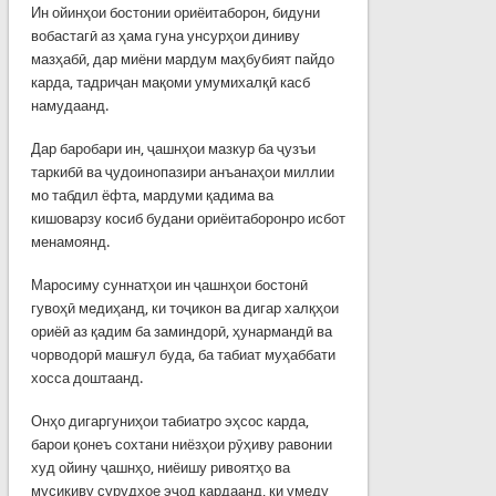
Ин ойинҳои бостонии ориёитаборон, бидуни
вобастагӣ аз ҳама гуна унсурҳои диниву
мазҳабӣ, дар миёни мардум маҳбубият пайдо
карда, тадриҷан мақоми умумихалқӣ касб
намудаанд.
Дар баробари ин, ҷашнҳои мазкур ба ҷузъи
таркибӣ ва ҷудоинопазири анъанаҳои миллии
мо табдил ёфта, мардуми қадима ва
кишоварзу косиб будани ориёитаборонро исбот
менамоянд.
Маросиму суннатҳои ин ҷашнҳои бостонӣ
гувоҳӣ медиҳанд, ки тоҷикон ва дигар халқҳои
ориёӣ аз қадим ба заминдорӣ, ҳунармандӣ ва
чорводорӣ машғул буда, ба табиат муҳаббати
хосса доштаанд.
Онҳо дигаргуниҳои табиатро эҳсос карда,
барои қонеъ сохтани ниёзҳои рӯҳиву равонии
худ ойину ҷашнҳо, ниёишу ривоятҳо ва
мусиқиву сурудҳое эҷод кардаанд, ки умеду