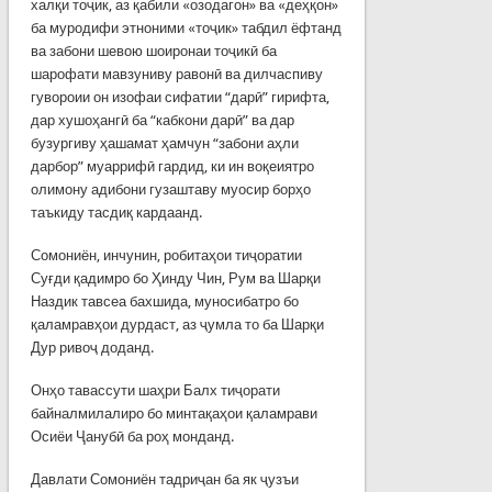
халқи тоҷик, аз қабили «озодагон» ва «деҳқон»
ба муродифи этноними «тоҷик» табдил ёфтанд
ва забони шевою шоиронаи тоҷикӣ ба
шарофати мавзуниву равонӣ ва дилчаспиву
гувороии он изофаи сифатии “дарӣ” гирифта,
дар хушоҳангӣ ба “кабкони дарӣ” ва дар
бузургиву ҳашамат ҳамчун “забони аҳли
дарбор” муаррифӣ гардид, ки ин воқеиятро
олимону адибони гузаштаву муосир борҳо
таъкиду тасдиқ кардаанд.
Сомониён, инчунин, робитаҳои тиҷоратии
Суғди қадимро бо Ҳинду Чин, Рум ва Шарқи
Наздик тавсеа бахшида, муносибатро бо
қаламравҳои дурдаст, аз ҷумла то ба Шарқи
Дур ривоҷ доданд.
Онҳо тавассути шаҳри Балх тиҷорати
байналмилалиро бо минтақаҳои қаламрави
Осиёи Ҷанубӣ ба роҳ монданд.
Давлати Сомониён тадриҷан ба як ҷузъи