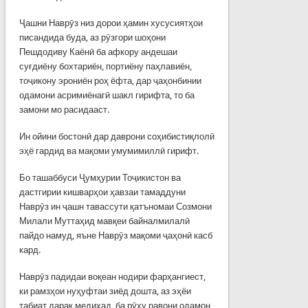
Ҷашни Наврӯз низ дорои ҳамин хусусиятҳои
писандида буда, аз рӯзгори шоҳони
Пешдодиву Каёнӣ ба афкору андешаи
суғдиёну бохтариён, портиёну паҳлавиён,
тоҷикону эрониён роҳ ёфта, дар ҷаҳонбинии
одамони асримиёнагӣ шакл гирифта, то ба
замони мо расидааст.
Ин ойини бостонӣ дар даврони соҳибистиқлолӣ
эҳё гардид ва мақоми умумимиллӣ гирифт.
Бо ташаббуси Ҷумҳурии Тоҷикистон ва
дастгирии кишварҳои ҳавзаи тамаддуни
Наврӯз ин ҷашн тавассути қатъномаи Созмони
Милали Муттаҳид мавқеи байналмилалӣ
пайдо намуд, яъне Наврӯз мақоми ҷаҳонӣ касб
кард.
Наврӯз падидаи воқеан нодири фарҳангиест,
ки рамзҳои нуҳуфтаи зиёд дошта, аз эҳёи
табиат дарак медиҳад, ба рӯҳу равони одамон