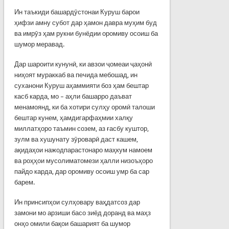
Ин таъкиди башардӯстонаи Куруш барои
ҳифзи амну субот дар ҳамон давра муҳим буд
ва имрӯз ҳам рукни бунёдии оромиву осоиш ба
шумор меравад.
Дар шароити кунунӣ, ки авзои ҷомеаи ҷаҳонӣ
ниҳоят мураккаб ва печида мебошад, ин
суханони Куруш аҳаммияти боз ҳам бештар
касб карда, мо – аҳли башарро даъват
менамоянд, ки ба хотири сулҳу оромӣ талоши
бештар кунем, ҳамдигарфаҳмии халқу
миллатҳоро таъмин созем, аз ғасбу куштор,
зулм ва хушунату зӯроварӣ даст кашем,
ақидаҳои нажодпарастонаро маҳкум намоем
ва роҳҳои мусолиматомези ҳалли низоъҳоро
пайдо карда, дар оромиву осоиш умр ба сар
барем.
Ин принсипҳои сулҳовару ваҳдатсоз дар
замони мо арзиши басо зиёд доранд ва маҳз
онҳо омили бақои башарият ба шумор