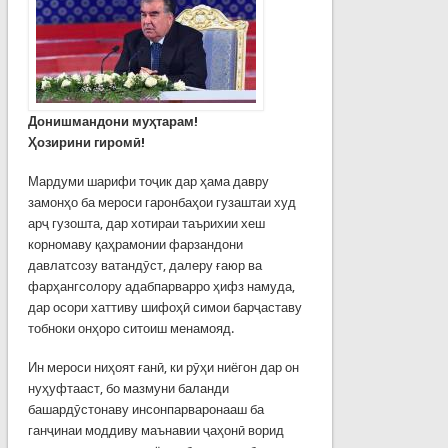
Донишмандони муҳтарам!
Ҳозирини гиромӣ!
Мардуми шарифи тоҷик дар ҳама давру
замонҳо ба мероси гаронбаҳои гузаштаи худ
арҷ гузошта, дар хотираи таърихии хеш
корномаву қаҳрамонии фарзандони
давлатсозу ватандӯст, далеру ғаюр ва
фарҳангсолору адабпарварро ҳифз намуда,
дар осори хаттиву шифоҳӣ симои барҷаставу
тобноки онҳоро ситоиш менамояд.
Ин мероси ниҳоят ғанӣ, ки рӯҳи ниёгон дар он
нуҳуфтааст, бо мазмуни баланди
башардӯстонаву инсонпарваронааш ба
ганҷинаи моддиву маънавии ҷаҳонӣ ворид