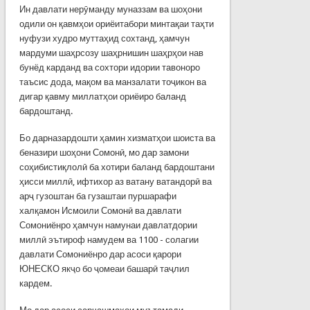
Ин давлати нерӯманду муназзам ва шоҳони
одили он қавмҳои ориёитабори минтақаи таҳти
нуфузи худро муттаҳид сохтанд, ҳамчун
мардуми шаҳрсозу шаҳрнишин шаҳрҳои нав
бунёд карданд ва сохтори идории тавоноро
таъсис дода, мақом ва манзалати тоҷикон ва
дигар қавму миллатҳои ориёиро баланд
бардоштанд.
Бо дарназардошти ҳамин хизматҳои шоиста ва
беназири шоҳони Сомонӣ, мо дар замони
соҳибистиқлолӣ ба хотири баланд бардоштани
ҳисси миллӣ, ифтихор аз ватану ватандорӣ ва
арҷ гузоштан ба гузаштаи пуршарафи
халқамон Исмоили Сомонӣ ва давлати
Сомониёнро ҳамчун намунаи давлатдории
миллӣ эътироф намудем ва 1100 - солагии
давлати Сомониёнро дар асоси қарори
ЮНЕСКО якҷо бо ҷомеаи башарӣ таҷлил
кардем.