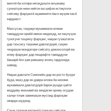
миллӣ ба хотири нигаҳдошти анъанаву
суннатҳои неки ниёгон ва ҳифзи истиқлоли
сиёсиву фарҳангӣ аҳаммияти басо муҳим касб
кардааст.
Махсусан, таҳқиқи мукаммали илмии
тамаддуни ориёӣ имкон медиҳад, ки паҳлуҳои
гуногуни таъриху фарҳанг, нақши гузаштагон
дар таъсису таҳкими давлатдорӣ, саҳми
чеҳраҳои мондагори сиёсату девонсолорӣ ва
илму фарҳанг дар пешрафти тамаддуни
башарӣ боз ҳам равшану возеҳ гардонида
шавад.
Нақши давлати Сомониён дар ин росто бузург
буда, маҳз дар ин давра илова ба низоми
мукаммали давлатдорӣ барои рушди ҳаёти
моддиву маънавӣ ва зиндагии орому осудаи
халқи тоҷик заминаҳои мусоид фароҳам
оварда шуданд.
Саъю талоши ватандӯстона ва сиёсати