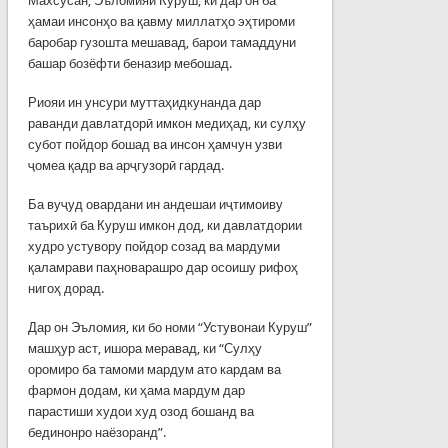
Махсусан, Эъломияи Куруш, ки дар он ба
ҳамаи инсонҳо ва қавму миллатҳо эҳтироми
баробар гузошта мешавад, барои тамаддуни
башар бозёфти беназир мебошад.
Риояи ин унсури муттаҳидкунанда дар
раванди давлатдорӣ имкон медиҳад, ки сулҳу
субот пойдор бошад ва инсон ҳамчун узви
ҷомеа қадр ва арҷгузорӣ гардад.
Ба вуҷуд овардани ин андешаи иҷтимоиву
таърихӣ ба Куруш имкон дод, ки давлатдории
худро устувору пойдор созад ва мардуми
қаламрави паҳноварашро дар осоишу рифоҳ
нигоҳ дорад.
Дар он Эъломия, ки бо номи “Устувонаи Куруш”
машҳур аст, ишора меравад, ки “Сулҳу
оромиро ба тамоми мардум ато кардам ва
фармон додам, ки ҳама мардум дар
парастиши худои худ озод бошанд ва
бединонро наёзоранд”.