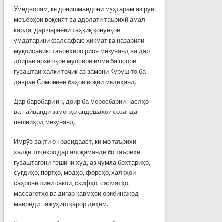
Умедворам, ки донишмандони муҳтарам аз рӯи
меъёрҳои воқеият ва адолати таърихӣ амал
карда, дар ҷараёни таҳқиқ қонунҳои
умдатарини фалсафаю ҳикмат ва назарияи
муқоисавию таърихиро риоя мекунанд ва дар
доираи арзишҳои муосири илмӣ ба осори
гузаштаи халқи тоҷик аз замони Куруш то ба
давраи Сомониён баҳои воқеӣ медиҳанд.
Дар баробари ин, доир ба меросбарии наслҳо
ва пайванди замонҳо андешаҳои созанда
пешниҳод мекунанд.
Имрӯз вақти он расидааст, ки мо таърихи
халқи тоҷикро дар алоқамандӣ бо таърихи
гузаштагони пешини худ, аз ҷумла бохтариҳо,
суғдиҳо, портҳо, модҳо, форсҳо, халқҳои
саҳронишини сакоӣ, скифҳо, сарматҳо,
массагетҳо ва дигар қавмҳои ориёинажод
мавриди пажӯҳиш қарор диҳем.