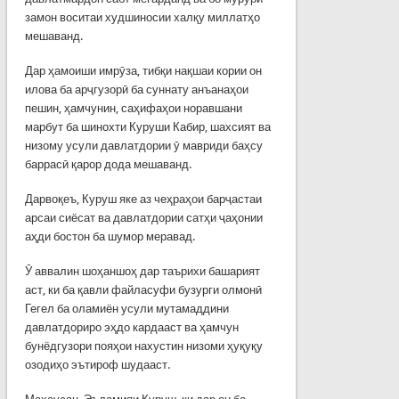
замон воситаи худшиносии халқу миллатҳо
мешаванд.
Дар ҳамоиши имрӯза, тибқи нақшаи кории он
илова ба арҷгузорӣ ба суннату анъанаҳои
пешин, ҳамчунин, саҳифаҳои норавшани
марбут ба шинохти Куруши Кабир, шахсият ва
низому усули давлатдории ӯ мавриди баҳсу
баррасӣ қарор дода мешаванд.
Дарвоқеъ, Куруш яке аз чеҳраҳои барҷастаи
арсаи сиёсат ва давлатдории сатҳи ҷаҳонии
аҳди бостон ба шумор меравад.
Ӯ аввалин шоҳаншоҳ дар таърихи башарият
аст, ки ба қавли файласуфи бузурги олмонӣ
Гегел ба оламиён усули мутамаддини
давлатдориро эҳдо кардааст ва ҳамчун
бунёдгузори пояҳои нахустин низоми ҳуқуқу
озодиҳо эътироф шудааст.