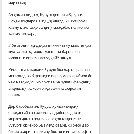
мераванд.
Аз ҳамин дидгоҳ, Куруш давлати бузурги
шоҳаншоҳиеро ба вуҷуд овард, ки эҳтироми
қавму миллатҳо ва дину мазҳабҳо пояи онро
ташкил мекард.
Ӯ ба озодии ақидаҳои динии қавму миллатҳои
мухталиф эҳтиром гузошт ва барояшон
имконоти баробарро муҳайё намуд.
Рисолати таърихии Куруш боз дар он равшан
мегардад, ки ӯ қавмҳои сершумори ориёиро бо
ҳам наздику ошно сохт ва ба рушди фарҳангу
андешаву афкори онҳо замина фароҳам
овард.
Дар баробари ин, Куруш ҳунармандону
фарҳангиён ва олимону адибонро дар як
марказ ҷамъ кард ва асосҳои маданияти
бузурги ориёиро ба вуҷуд овард, ки онҳо дар
бисёр осори таърихиву бостонӣ инъикос ёфта,