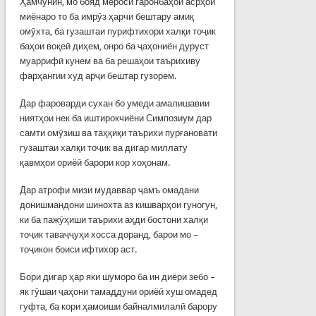
Ҳамчунин, мо бояд мероси гаронбаҳои асрҳои
миёнаро то ба имрӯз ҳарчи бештару амиқ
омӯхта, ба гузаштаи пурифтихори халқи тоҷик
баҳои воқеӣ диҳем, онро ба ҷаҳониён дуруст
муаррифӣ кунем ва ба решаҳои таърихиву
фарҳангии худ арҷи бештар гузорем.
Дар фароварди сухан бо умеди амалишавии
ниятҳои нек ба иштирокчиёни Симпозиум дар
самти омӯзиш ва таҳқиқи таърихи пурғановати
гузаштаи халқи тоҷик ва дигар миллату
қавмҳои ориёӣ барори кор хоҳонам.
Дар атрофи мизи мудаввар ҷамъ омадани
донишмандони шинохта аз кишварҳои гуногун,
ки ба пажӯҳиши таърихи аҳди бостони халқи
тоҷик таваҷҷуҳи хосса доранд, барои мо –
тоҷикон боиси ифтихор аст.
Бори дигар ҳар яки шуморо ба ин диёри зебо –
як гӯшаи ҷаҳони тамаддуни ориёӣ хуш омадед
гуфта, ба кори ҳамоиши байналмилалӣ барору