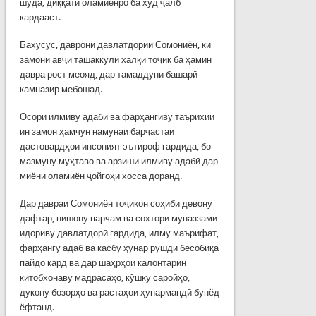
шуда, диққати оламиёнро ба худ ҷалб
кардааст.
Бахусус, даврони давлатдории Сомониён, ки
замони авҷи ташаккули халқи тоҷик ба ҳамин
давра рост меояд, дар тамаддуни башарӣ
камназир мебошад.
Осори илмиву адабӣ ва фарҳангиву таърихии
ин замон ҳамчун намунаи барҷастаи
дастовардҳои инсоният эътироф гардида, бо
мазмуну муҳтаво ва арзиши илмиву адабӣ дар
миёни оламиён ҷойгоҳи хосса доранд.
Дар давраи Сомониён тоҷикон соҳиби девону
дафтар, нишону парчам ва сохтори муназзами
идориву давлатдорӣ гардида, илму маърифат,
фарҳангу адаб ва касбу ҳунар рушди бесобиқа
пайдо кард ва дар шаҳрҳои калонтарин
китобхонаву мадрасаҳо, кӯшку саройҳо,
дукону бозорҳо ва растаҳои ҳунармандӣ бунёд
ёфтанд.