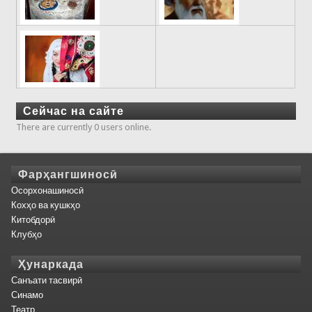
Сейчас на сайте
There are currently 0 users online.
Фарҳангшиносӣ
Осорхонашиносӣ
Кохҳо ва кушкҳо
Китобдорӣ
Клубҳо
Ҳунаркада
Санъати тасвирӣ
Синамо
Театр