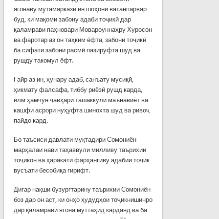
ягонаву мутамаркази ин шоҳони ватанпарвар
буд, ки мақоми забону адаби тоҷикӣ дар
қаламрави паҳновари Мовароуннаҳру Хуросон
ва фаротар аз он таҳким ёфта, забони тоҷикӣ
ба сифати забони расмӣ пазируфта шуд ва
рушду такомул ёфт.
Ғайр аз ин, ҳунару адаб, санъату мусиқӣ,
ҳикмату фалсафа, тиббу риёзӣ рушд карда,
илм ҳамчун ҷавҳари ташаккули маънавиёт ва
кашфи асрори нуҳуфта шинохта шуд ва ривоҷ
пайдо кард.
Бо таъсиси давлати муқтадири Сомониён
марҳалаи нави таҳаввули милливу таърихии
тоҷикон ва ҳаракати фарҳангиву адабии тоҷик
вусъати бесобиқа гирифт.
Дигар нақши бузургтарину таърихии Сомониён
боз дар он аст, ки онҳо ҳудудҳои тоҷикнишинро
дар қаламрави ягона муттаҳид карданд ва ба