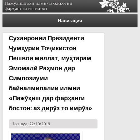
Навигация
Суханронии Президенти
Ҷумҳурии Тоҷикистон
Пешвои миллат, муҳтарам
Эмомалӣ Раҳмон дар
Симпозиуми
байналмилалии илмии
«Пажӯҳиш дар фарҳанги
бостон: аз дирӯз то имрӯз»
Чоп шуд: 22/10/2019