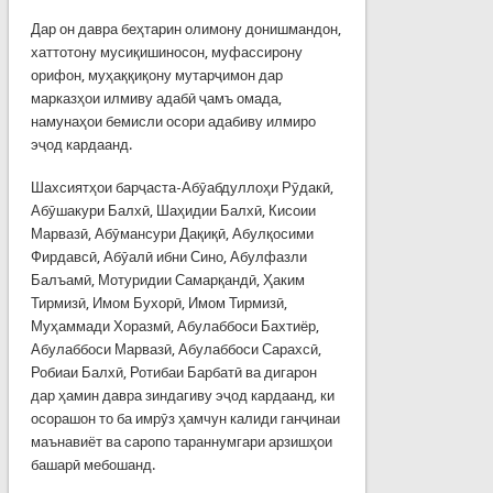
Дар он давра беҳтарин олимону донишмандон,
хаттотону мусиқишиносон, муфассирону
орифон, муҳаққиқону мутарҷимон дар
марказҳои илмиву адабӣ ҷамъ омада,
намунаҳои бемисли осори адабиву илмиро
эҷод кардаанд.
Шахсиятҳои барҷаста-Абӯабдуллоҳи Рӯдакӣ,
Абӯшакури Балхӣ, Шаҳидии Балхӣ, Кисоии
Марвазӣ, Абӯмансури Дақиқӣ, Абулқосими
Фирдавсӣ, Абӯалӣ ибни Сино, Абулфазли
Балъамӣ, Мотуридии Самарқандӣ, Ҳаким
Тирмизӣ, Имом Бухорӣ, Имом Тирмизӣ,
Муҳаммади Хоразмӣ, Абулаббоси Бахтиёр,
Абулаббоси Марвазӣ, Абулаббоси Сарахсӣ,
Робиаи Балхӣ, Ротибаи Барбатӣ ва дигарон
дар ҳамин давра зиндагиву эҷод кардаанд, ки
осорашон то ба имрӯз ҳамчун калиди ганҷинаи
маънавиёт ва саропо тараннумгари арзишҳои
башарӣ мебошанд.