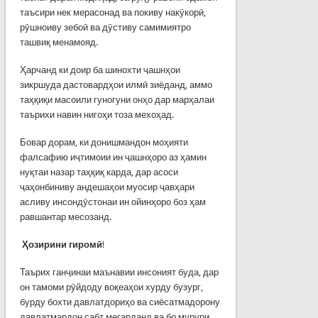
таъсири нек мерасонад ва покиву накӯкорӣ,
рӯшноиву зебоӣ ва дӯстиву самимиятро
ташвиқ менамояд.
Ҳарчанд ки доир ба шинохти ҷашнҳои
зикршуда дастовардҳои илмӣ зиёданд, аммо
таҳқиқи масоили гуногуни онҳо дар марҳалаи
таърихи навин нигоҳи тоза мехоҳад.
Бовар дорам, ки донишмандон моҳияти
фалсафию иҷтимоии ин ҷашнҳоро аз ҳамин
нуқтаи назар таҳқиқ карда, дар асоси
ҷаҳонбиниву андешаҳои муосир ҷавҳари
асливу инсондӯстонаи ин ойинҳоро боз ҳам
равшантар месозанд.
Ҳозирини гиромӣ
!
Таърих ганҷинаи маънавии инсоният буда, дар
он тамоми рӯйдоду воқеаҳои хурду бузург,
бурду бохти давлатдориҳо ва сиёсатмадорону
давлатмардон сабт мегарданд ва бо мурури