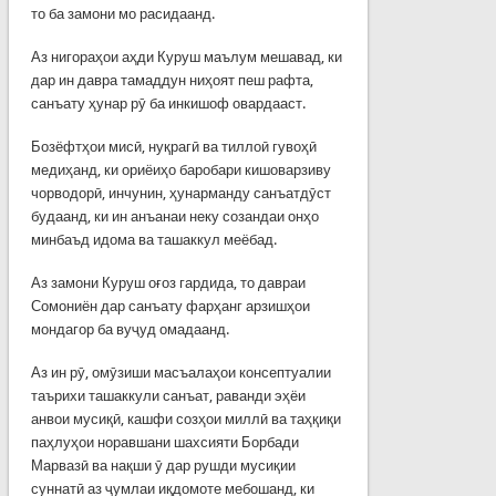
то ба замони мо расидаанд.
Аз нигораҳои аҳди Куруш маълум мешавад, ки
дар ин давра тамаддун ниҳоят пеш рафта,
санъату ҳунар рӯ ба инкишоф овардааст.
Бозёфтҳои мисӣ, нуқрагӣ ва тиллоӣ гувоҳӣ
медиҳанд, ки ориёиҳо баробари кишоварзиву
чорводорӣ, инчунин, ҳунарманду санъатдӯст
будаанд, ки ин анъанаи неку созандаи онҳо
минбаъд идома ва ташаккул меёбад.
Аз замони Куруш оғоз гардида, то давраи
Сомониён дар санъату фарҳанг арзишҳои
мондагор ба вуҷуд омадаанд.
Аз ин рӯ, омӯзиши масъалаҳои консептуалии
таърихи ташаккули санъат, раванди эҳёи
анвои мусиқӣ, кашфи созҳои миллӣ ва таҳқиқи
паҳлуҳои норавшани шахсияти Борбади
Марвазӣ ва нақши ӯ дар рушди мусиқии
суннатӣ аз ҷумлаи иқдомоте мебошанд, ки