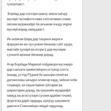
гузоштааст.
Борбад дар сохтори шаклу анвои шеъру
мусиқӣ таснифоти нави силсилавии созию
овозии мураккабро ба анъанаи эҷоду иҷрои
мусиқӣ ворид намудааст.
Ин нобиғаи Шарқ дар таърихи мероси
фарҳангии мо чун ровии беназир сабт шуда,
мактаби ҳунарӣ ва осори ӯ дар мусиқии
суннатӣ арзиши беназир дорад.
Агар Борбади Марвазӣ пойдевори мусиқиро
дар санъати ориёитаборон устувор сохта
бошад, устод Рӯдакӣ бо ашъори ғиноӣ ва
дилангезаш шеърро оламгир кард, забони ноби
тоҷикиро, ки лаҳни баёни гӯётарин ва
ширинтарин дорад, ба ҷаҳониён муаррифӣ
намуд ва асосгузори сухани адабии тоҷикӣ,
форсӣ ва дарӣ гардида, шукӯҳу шаҳомати
давлати Сомониёнро абадӣ гардонид.