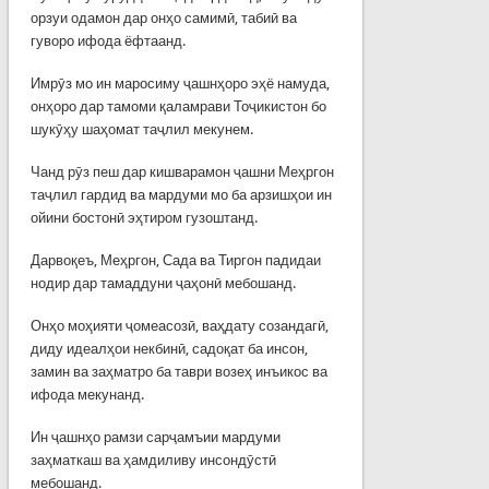
орзуи одамон дар онҳо самимӣ, табиӣ ва
гуворо ифода ёфтаанд.
Имрӯз мо ин маросиму ҷашнҳоро эҳё намуда,
онҳоро дар тамоми қаламрави Тоҷикистон бо
шукӯҳу шаҳомат таҷлил мекунем.
Чанд рӯз пеш дар кишварамон ҷашни Меҳргон
таҷлил гардид ва мардуми мо ба арзишҳои ин
ойини бостонӣ эҳтиром гузоштанд.
Дарвоқеъ, Меҳргон, Сада ва Тиргон падидаи
нодир дар тамаддуни ҷаҳонӣ мебошанд.
Онҳо моҳияти ҷомеасозӣ, ваҳдату созандагӣ,
диду идеалҳои некбинӣ, садоқат ба инсон,
замин ва заҳматро ба таври возеҳ инъикос ва
ифода мекунанд.
Ин ҷашнҳо рамзи сарҷамъии мардуми
заҳматкаш ва ҳамдиливу инсондӯстӣ
мебошанд.