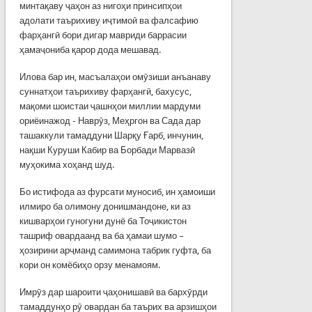
минтақаву ҷаҳон аз нигоҳи принсипҳои
адолати таърихиву иҷтимоӣ ва фалсафию
фарҳангӣ бори дигар мавриди баррасии
ҳамаҷониба қарор дода мешавад.
Илова бар ин, масъалаҳои омӯзиши анъанаву
суннатҳои таърихиву фарҳангӣ, бахусус,
мақоми шоистаи ҷашнҳои миллии мардуми
ориёинажод - Наврӯз, Меҳргон ва Сада дар
ташаккули тамаддуни Шарқу Ғарб, инчунин,
нақши Куруши Кабир ва Борбади Марвазӣ
муҳокима хоҳанд шуд.
Бо истифода аз фурсати муносиб, ин ҳамоиши
илмиро ба олимону донишмандоне, ки аз
кишварҳои гуногуни дунё ба Тоҷикистон
ташриф овардаанд ва ба ҳамаи шумо –
ҳозирини арҷманд самимона табрик гуфта, ба
кори он комёбиҳо орзу менамоям.
Имрӯз дар шароити ҷаҳонишавӣ ва бархӯрди
тамаддунҳо рӯ овардан ба таърих ва арзишҳои