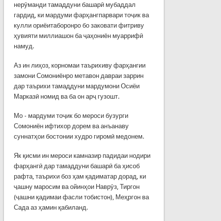
нерӯманди тамаддуни башарӣ мубаддал
гардид, ки мардуми фарҳангпарвари тоҷик ва
кулли ориёитаборонро бо заковати фитриву
ҳувияти миллиашон ба ҷаҳониён муаррифӣ
намуд.
Аз ин лиҳоз, корномаи таърихиву фарҳангии
замони Сомониёнро метавон давраи заррин
дар таърихи тамаддуни мардумони Осиёи
Марказӣ номид ва ба он арҷ гузошт.
Мо - мардуми тоҷик бо мероси бузурги
Сомониён ифтихор дорем ва анъанаву
суннатҳои бостонии худро гиромӣ медонем.
Як қисми ин мероси камназир падидаи нодири
фарҳангӣ дар тамаддуни башарӣ ба ҳисоб
рафта, таърихи боз ҳам қадиматар дорад, ки
ҷашну маросим ва ойинҳои Наврӯз, Тиргон
(ҷашни қадимаи фасли тобистон), Меҳргон ва
Сада аз ҳамин қабиланд.