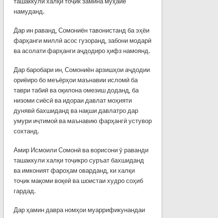
ташаккули халқи тоҷик замина муҳайё
намуданд.
Дар ин раванд, Сомониён тавонистанд ба эҳёи
фарҳанги миллӣ асос гузоранд, забони модарӣ
ва асолати фарҳанги аҷдодиро ҳифз намоянд.
Дар баробари ин, Сомониён арзишҳои аҷдодии
ориёиро бо меъёрҳои маънавии исломӣ ба
таври табиӣ ва оқилона омезиш доданд, ба
низоми сиёсӣ ва идораи давлат моҳияти
дунявӣ бахшиданд ва нақши давлатро дар
умури иҷтимоӣ ва маънавию фарҳангӣ устувор
сохтанд.
Амир Исмоили Сомонӣ ва ворисони ӯ раванди
ташаккули халқи тоҷикро суръат бахшиданд
ва имконият фароҳам оварданд, ки халқи
тоҷик мақоми воқеӣ ва шоистаи худро соҳиб
гардад.
Дар ҳамин давра номҳои муаррификунандаи