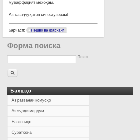
муваффақият мехоҳам.
Аз таваҷҷуҳатон сипосгузорам!
барчасп:
Пешво ва фарҳанг
Форма поиска
Поиск
Бахшҳо
Аз равзанаи қомусҳо
Аз эҷоди мардум
Навгониҳо
Суратхона