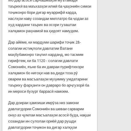
Мо дар асоси сарчашмаҳои муътамади
таърихӣ ва маъхазҳои илмӣ ба ҷаҳониён симои
тоҷиконро бори дигар муаррифӣ карда,
наслҳои наву созандаи миллатро ба ҷодаи аз
худ кардани таърих ва осори гузаштаи
халқамон раҳнамоӣ ва ҳидоят намудем.
Дар айёме, ки мардуми шарифи тоҷик 28-
солагии истиқлоли давлатии Ватани
маҳбубамонро таҷлил карданд, мо тасмим
гирифтем, ки ба 1120 - солагии давлати
Сомониён, яъне ба ин давраи пурифтихори
халқамон бо нигоҳи нав ва диди тоза рӯ
оварем ва масъалаҳои муҳимму умдатарини
таъриху фарҳанги он давраро бо арҷгузорӣ ба
ин мероси бузург баррасӣ намоем.
Дар доираи ҳамоиши имрӯза низ замони
давлатдории Сомониён ва шеваи сарварии
онҳо аз ҷумлаи масъалаҳои асосӣ буда, нақши
созандаи ин сулолаи ориёӣ дар рушди
давлатдории тоҷикон ва дигар халқҳои