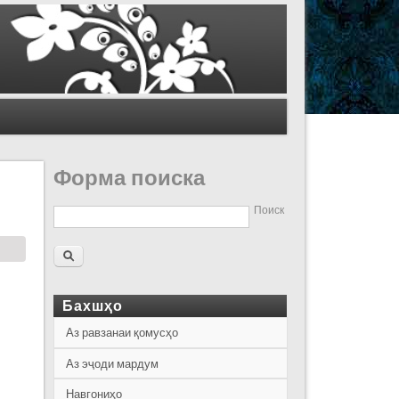
Форма поиска
Поиск
Бахшҳо
Аз равзанаи қомусҳо
Аз эҷоди мардум
Навгониҳо