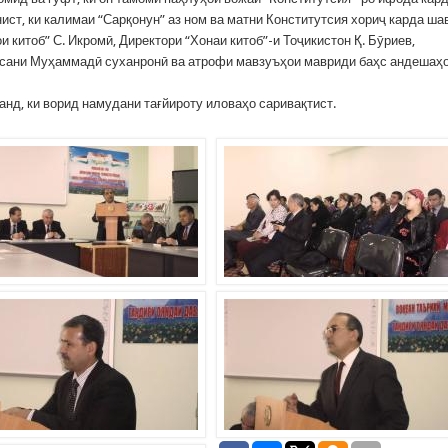
ист, ки калимаи “Сарқонун” аз ном ва матни Конститутсия хориҷ карда ша
 китоб” С. Икромӣ, Директори “Хонаи китоб”-и Тоҷикистон Қ. Бӯриев,
Ҳасани Муҳаммадӣ суханронӣ ва атрофи мавзуъҳои мавриди баҳс андешаҳ
анд, ки ворид намудани тағйироту иловаҳо саривақтист.