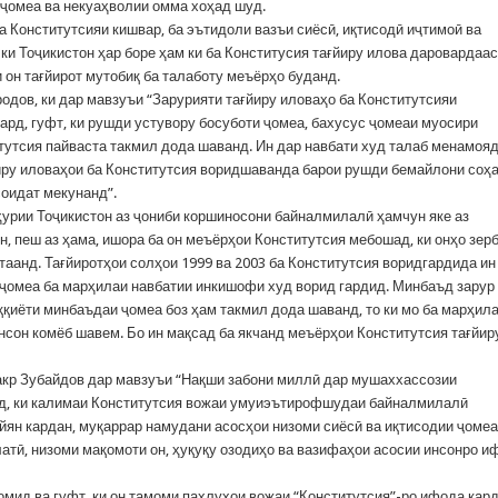
и ҷомеа ва некуаҳволии омма хоҳад шуд.
Конститутсияи кишвар, ба эътидоли вазъи сиёсӣ, иқтисодӣ иҷтимоӣ ва
ки Тоҷикистон ҳар боре ҳам ки ба Конститусия тағйиру илова даровардаас
 он тағйирот мутобиқ ба талаботу меъёрҳо буданд.
дов, ки дар мавзуъи “Зарурияти тағйиру иловаҳо ба Конститутсияи
ард, гуфт, ки рушди устувору босуботи ҷомеа, бахусус ҷомеаи муосири
тутсия пайваста такмил дода шаванд. Ин дар навбати худ талаб менамояд
йиру иловаҳои ба Конститутсия воридшаванда барои рушди бемайлони соҳ
соидат мекунанд”.
рии Тоҷикистон аз ҷониби коршиносони байналмилалӣ ҳамчун яке аз
н, пеш аз ҳама, ишора ба он меъёрҳои Конститутсия мебошад, ки онҳо зер
аанд. Тағйиротҳои солҳои 1999 ва 2003 ба Конститутсия воридгардида ин
ҷомеа ба марҳилаи навбатии инкишофи худ ворид гардид. Минбаъд зарур 
ққиёти минбаъдаи ҷомеа боз ҳам такмил дода шаванд, то ки мо ба марҳил
нсон комёб шавем. Бо ин мақсад ба якчанд меъёрҳои Конститутсия тағйир
акр Зубайдов дар мавзуъи “Нақши забони миллӣ дар мушаххассозии
од, ки калимаи Конститутсия вожаи умуиэътирофшудаи байналмилалӣ
ян кардан, муқаррар намудани асосҳои низоми сиёсӣ ва иқтисодии ҷомеа
атӣ, низоми мақомоти он, ҳуқуқу озодиҳо ва вазифаҳои асосии инсонро и
омид ва гуфт, ки он тамоми паҳлуҳои вожаи “Конститутсия”-ро ифода кар