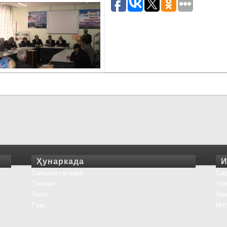
Ҳунаркада
И
Санъати тасвирӣ
Сад
Синамо
Чоп
Театр
На
Рақс
Инт