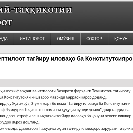
АДА
ИНТИШОРОТ
ОМӮЗИШ
СОХТОР
ҚОНУН
иттилоот тағйиру иловаҳо ба Конститутсияро
ҳишгоҳи фарҳанг ва иттилооти Вазорати фарҳанги Тоҷикистон тағйироту
ба Конститутсияи кишварро мавриди баррасӣ қарор доданд.
гирд субҳи имрӯз, 2-уми март бо номи “Тағйиру иловаҳо ба Конститутсияи
ни) Ҷумҳурии Тоҷикистон-заминаи ҳуқуқии рушди ҷомеа” доир гардид ва
нандагон атрофи пешниҳодҳои тағйиру иловаҳо ба қонуни асосии кишвар
 худро иброз доштанд.
милзода, Директори Пажуҳишгоҳ ин тағйиру иловаҳоро зарурати таърихӣ