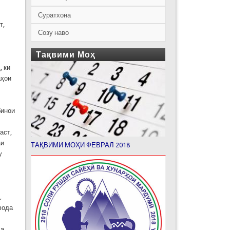
Суратхона
т,
Созу наво
Тақвими Моҳ
, ки
аҳои
бинои
аст,
аи
ТАҚВИМИ МОҲИ ФЕВРАЛ 2018
у
,
фода
да