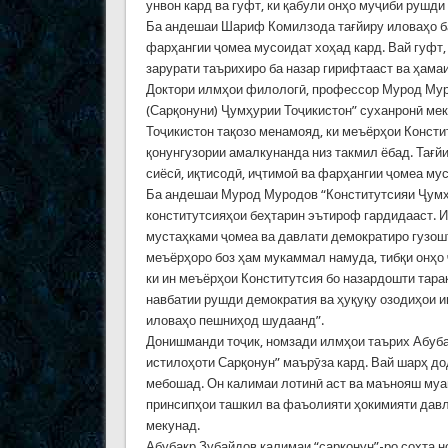
унвон кард ва гуфт, ки қабули онҳо муҷиби рушд
Ба андешаи Шариф Комилзода тағйиру иловаҳо ба 
фарҳангии ҷомеа мусоидат хоҳад кард. Вай гуфт, 
зарурати таърихиро ба назар гирифтааст ва ҳамаи
Доктори илмҳои филологӣ, профессор Мурод Муро
(Сарқонуни) Ҷумҳурии Тоҷикистон” суханронӣ мек
Тоҷикистон тақозо менамояд, ки меъёрҳои Консти
қонунгузории амалкунанда низ такмил ёбад. Тағ
сиёсӣ, иқтисодӣ, иҷтимоӣ ва фарҳангии ҷомеа му
Ба андешаи Мурод Муродов “Конститутсияи Ҷумҳу
конститутсияҳои беҳтарин эътироф гардидааст. И
мустаҳками ҷомеа ва давлати демократиро гузошт
меъёрҳоро боз ҳам мукаммал намуда, тибқи онҳо 
ки ин меъёрҳои Конститутсия бо назардошти тара
навбатии рушди демократия ва ҳуқуқу озодиҳои и
иловаҳо пешниҳод шудаанд”.
Донишманди тоҷик, номзади илмҳои таърих Абуб
истилоҳоти Сарқонун” маърӯза кард. Вай шарҳ д
мебошад. Он калимаи лотинӣ аст ва маънояш муай
принсипҳои ташкил ва фаъолияти ҳокимияти давл
мекунад.
Абубакр Зубайдов калимаи “сарқонун”-ро сохта н