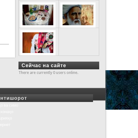
Сейчас на сайте
There are currently 0 users online.
нтишорот
о ва симо
хонаҳо
шрияҳо
ернет