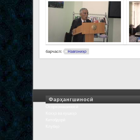
барчасп:
Навгониҳо
Фарҳангшиносӣ
Осорхонашиносӣ
Кохҳо ва кушкҳо
Китобдорӣ
Клубҳо