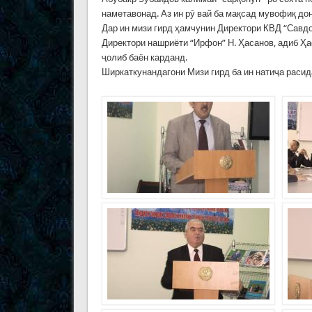
наметавонад. Аз ин рӯ вай ба мақсад мувофиқ дон
Дар ин мизи гирд ҳамчунин Директори КВД “Савдои
Директори нашриёти “Ирфон” Н. Ҳасанов, адиб 
ҷолиб баён карданд.
Ширкаткунандагони Мизи гирд ба ин натиҷа расид