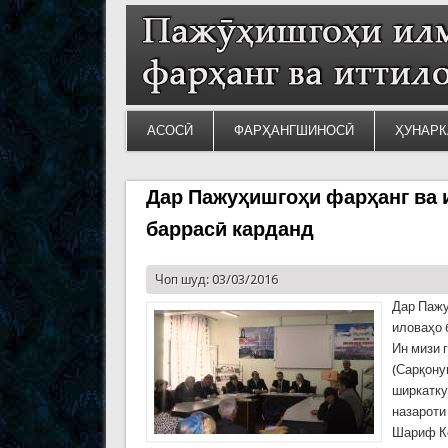
АСОСӢ
ФАРҲАНГШИНОСӢ
ҲУНАРК
Дар Пажуҳишгоҳи фарҳанг ва 
баррасӣ карданд
Чоп шуд: 03/03/2016
Дар Пажу
иловаҳо 
Ин мизи 
(Сарқону
ширкатку
назароти
Шариф Ко