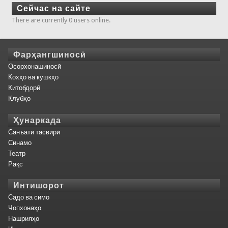
Сейчас на сайте
There are currently 0 users online.
Фарҳангшиносӣ
Осорхонашиносӣ
Кохҳо ва кушкҳо
Китобдорӣ
Клубҳо
Ҳунаркада
Санъати тасвирӣ
Синамо
Театр
Рақс
Интишорот
Садо ва симо
Чопхонаҳо
Нашрияҳо