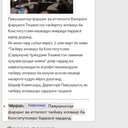
Пажуҳишгоҳи фарҳанг ва иттилооти Вазорати
фарҳанги Тоҷикистон тағйироту иловаҳо ба
Конститутсияи кишварро мавриди баррасӣ
қарор доданд.
Ин мизи гирд субҳи имрӯз, 2-уми март бо номи
“Тағйиру иловаҳо ба Конститутсияи
(Сарқонуни) Ҷумҳурии Тоҷикистон-заминаи
ҳуқуқии рушди ҷомеа” доир гардид ва
ширкаткунандагон атрофи пешниҳодҳои
тағйиру иловаҳо ба қонуни асосии кишвар
назароти худро иброз доштанд.
Шариф Комилзода, Директори Пажуҳишгоҳ ин
тағйиру иловаҳоро зарурати таърихӣ
барчасп:
Навгониҳо
Муфассалтар
о Дар Пажуҳишгоҳи
фарҳанг ва иттилоот тағйиру иловаҳо ба
Конститутсияро баррасӣ карданд