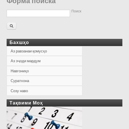
Форма поиска
Поиск
Бахшҳо
Аз равзанаи қомусҳо
Аз эҷоди мардум
Навгониҳо
Суратхона
Созу наво
Тақвими Моҳ