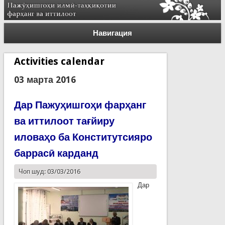
Навигация
Activities calendar
03 марта 2016
Дар Пажуҳишгоҳи фарҳанг
ва иттилоот тағйиру
иловаҳо ба Конститутсияро
баррасӣ карданд
Чоп шуд: 03/03/2016
Дар