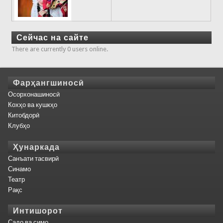
Сейчас на сайте
There are currently 0 users online.
Фарҳангшиносӣ
Осорхонашиносӣ
Кохҳо ва кушкҳо
Китобдорӣ
Клубҳо
Ҳунаркада
Санъати тасвирӣ
Синамо
Театр
Рақс
Интишорот
Садо ва симо