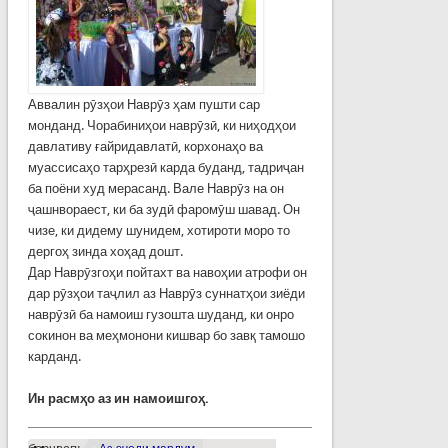
Аввалин рӯзҳои Наврӯз ҳам пушти сар
монданд. Чорабиниҳои наврӯзӣ, ки ниҳодҳои
давлативу ғайридавлатӣ, корхонаҳо ва
муассисаҳо тарҳрезӣ карда буданд, тадриҷан
ба поёни худ мерасанд. Вале Наврӯз на он
ҷашнвораест, ки ба зудӣ фаромӯш шавад. Он
чизе, ки дидему шунидем, хотироти моро то
дергоҳ зинда хоҳад дошт.
Дар Наврӯзгоҳи пойтахт ва навоҳии атрофи он
дар рӯзҳои таҷлил аз Наврӯз суннатҳои зиёди
наврӯзӣ ба намоиш гузошта шуданд, ки онро
сокинон ва меҳмонони кишвар бо завқ тамошо
карданд.
Ин расмҳо аз ин намоишгоҳ.