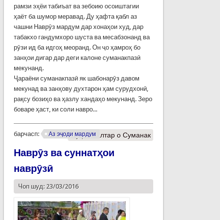
рамзи эҳёи табиъат ва зебоию осоиштагии
ҳаёт ба шумор меравад. Ду ҳафта қабл аз
чашни Наврӯз мардум дар хонаҳои худ, дар
табакхо гандумхоро шуста ва месабзонанд ва
рӯзи ид ба идгоҳ меоранд. Он ҷо ҳамроҳ бо
занҳои дигар дар деги калоне суманакпазӣ
мекунанд.
Ҷараёни суманакпазӣ як шабонарӯз давом
мекунад ва занҳову духтарон ҳам сурудхонӣ,
рақсу бозиҳо ва ҳазлу хандаҳо мекунанд. Зеро
боваре ҳаст, ки соли навро...
барчасп:
Аз эҷоди мардум
Муфассалтар
о Суманак
Наврӯз ва суннатҳои
наврӯзӣ
Чоп шуд: 23/03/2016