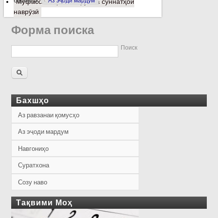
барчасп:
Аз эҷоди мардум
Муфассалтар
о Наврӯз ва суннатҳои
наврӯзӣ
Форма поиска
Поиск
Бахшҳо
Аз равзанаи қомусҳо
Аз эҷоди мардум
Навгониҳо
Суратхона
Созу наво
Тақвими Моҳ