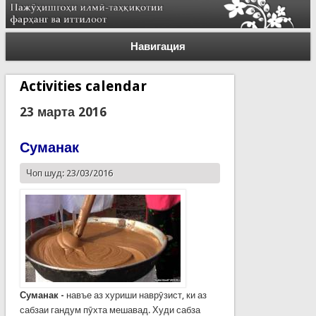
Навигация
Activities calendar
23 марта 2016
Суманак
Чоп шуд: 23/03/2016
Суманак -
навъе аз хуриши наврӯзист, ки аз
сабзаи гандум пӯхта мешавад. Худи сабза