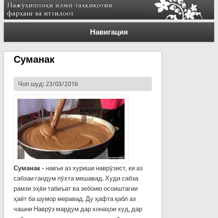
Навигация
Суманак
Чоп шуд: 23/03/2016
Суманак -
навъе аз хуриши наврӯзист, ки аз
сабзаи гандум пӯхта мешавад. Худи сабза
рамзи эҳёи табиъат ва зебоию осоиштагии
ҳаёт ба шумор меравад. Ду ҳафта қабл аз
чашни Наврӯз мардум дар хонаҳои худ, дар