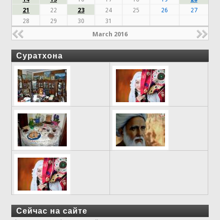
21
22
23
24
25
26
27
28
29
30
31
March 2016
Суратхона
Сейчас на сайте