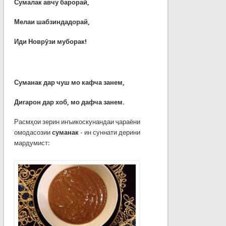
Сумалак авчу барорай,
Мелаи шабзиндадорай,
Иди Новрӯзи муборак!
Суманак дар чуш мо кафча занем,
Дигарон дар хоб, мо дафча занем.
Расмҳои зерин инъикоскунандаи ҷараёни
омодасозии
суманак
- ин суннати дерини
мардумист: