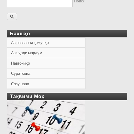
Поиск
Бахшҳо
Аз равзанаи қомусҳо
Аз эҷоди мардум
Навгониҳо
Суратхона
Созу наво
Тақвими Моҳ