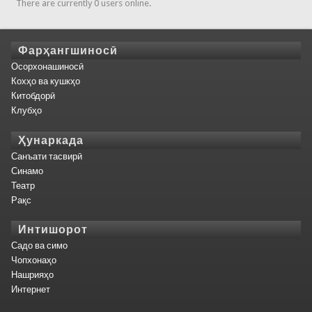
There are currently 0 users online.
Фарҳангшиносӣ
Осорхонашиносӣ
Кохҳо ва кушкҳо
Китобдорӣ
Клубҳо
Ҳунаркада
Санъати тасвирӣ
Синамо
Театр
Рақс
Интишорот
Садо ва симо
Чопхонаҳо
Нашрияҳо
Интернет