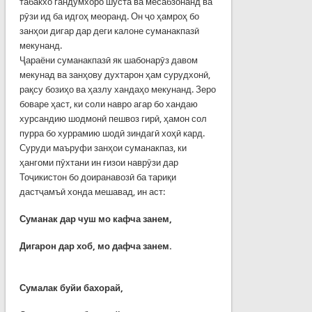
табакхо гандумхоро шуста ва месабзонанд ва
рӯзи ид ба идгоҳ меоранд. Он ҷо ҳамроҳ бо
занҳои дигар дар деги калоне суманакпазӣ
мекунанд.
Ҷараёни суманакпазӣ як шабонарӯз давом
мекунад ва занҳову духтарон ҳам сурудхонӣ,
рақсу бозиҳо ва ҳазлу хандаҳо мекунанд. Зеро
боваре ҳаст, ки соли навро агар бо хандаю
хурсандию шодмонӣ пешвоз гирӣ, ҳамон сол
пурра бо хуррамию шодӣ зиндагӣ хоҳӣ кард.
Суруди маъруфи занҳои суманакпаз, ки
ҳангоми пӯхтани ин ғизои наврӯзи дар
Тоҷикистон бо доиранавозӣ ба тариқи
дастҷамъӣ хонда мешавад, ин аст:
Суманак дар чуш мо кафча занем,
Дигарон дар хоб, мо дафча занем.
Сумалак буйи бахорай,